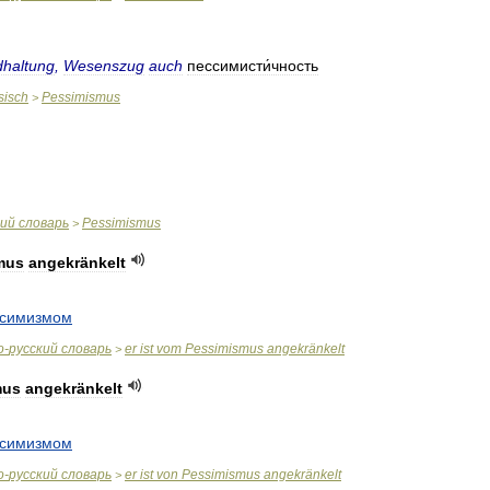
haltung
,
Wesenszug
auch
пессимисти́чность
sisch
Pessimismus
>
кий
словарь
Pessimismus
>
mus
angekränkelt
ссимизмом
о
-
русский
словарь
er
ist
vom
Pessimismus
angekränkelt
>
mus
angekränkelt
ссимизмом
о
-
русский
словарь
er
ist
von
Pessimismus
angekränkelt
>