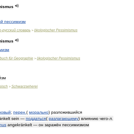
mismus
ий
пессимизм
о
-
русский
словарь
ökologischer
Pessimismus
>
mismus
мизм
rbuch
für
Geographie
ökologischer
Pessimismus
>
́зм
sisch
Schwarzseherei
>
ровый
;
перен
.
(
морально
)
разложившийся
nkelt
sein
—
поддаться
(
разлагающему
)
влиянию
чего
-
л
.
mus
angekränkelt
—
он
заражён
пессимизмом