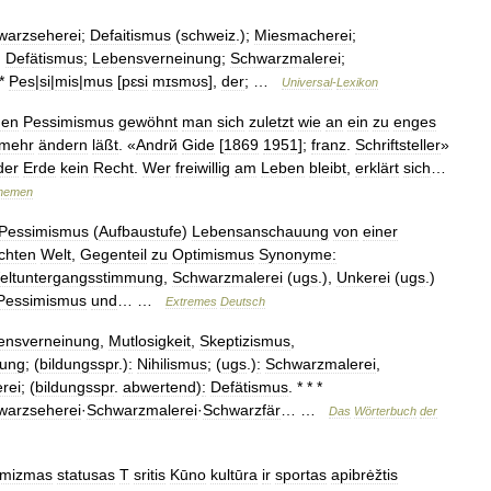
warzseherei
;
Defaitismus
(
schweiz
.);
Miesmacherei
;
;
Defätismus
;
Lebensverneinung
;
Schwarzmalerei
;
 *
Pes
|
si
|
mis
|
mus
[
pɛsi
mɪsmʊs
],
der
; …
Universal
-
Lexikon
den
Pessimismus
gewöhnt
man
sich
zuletzt
wie
an
ein
zu
enges
mehr
ändern
läßt
. «
Andrй
Gide
[
1869
1951
];
franz
.
Schriftsteller
»
der
Erde
kein
Recht
.
Wer
freiwillig
am
Leben
bleibt
,
erklärt
sich
…
hemen
Pessimismus
(
Aufbaustufe
)
Lebensanschauung
von
einer
chten
Welt
,
Gegenteil
zu
Optimismus
Synonyme:
eltuntergangsstimmung
,
Schwarzmalerei
(
ugs
.),
Unkerei
(
ugs
.)
Pessimismus
und
… …
Extremes
Deutsch
ensverneinung
,
Mutlosigkeit
,
Skeptizismus
,
mung
; (
bildungsspr
.)
:
Nihilismus
; (
ugs
.)
:
Schwarzmalerei
,
rei
; (
bildungsspr
.
abwertend
)
:
Defätismus
. * * *
warzseherei
·
Schwarzmalerei
·
Schwarzfär
… …
Das
Wörterbuch
der
imizmas
statusas
T
sritis
Kūno
kultūra
ir
sportas
apibrėžtis