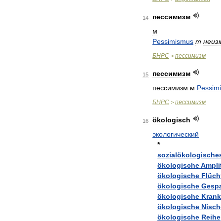
пессимизм
14
м
Pessimismus
m
неиз
БНРС
пессимизм
>
пессимизм
15
пессимизм
м
Pessim
БНРС
пессимизм
>
ökologisch
16
экологический
*
sozialökologische
ökologische
Ampli
ökologische
Flüch
ökologische
Gespa
ökologische
Krank
ökologische
Nisch
ökologische
Reihe