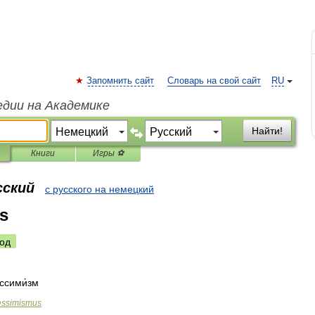
Запомнить сайт
Словарь на свой сайт
RU
едии на Академике
Найти!
Книги
Игры ⚽
сский
с русского на немецкий
s
од
ссими́зм
essimismus