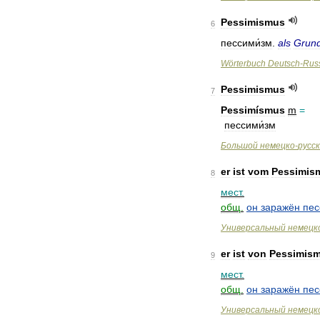
Pessimismus
6
пессими́зм
.
als
Grund
Wörterbuch
Deutsch
-
Rus
Pessimismus
7
Pessimísmus
m
=
пессими́зм
Большой
немецко
-
русс
er
ist
vom
Pessimis
8
мест
.
общ
.
он
заражён
пе
Универсальный
немецк
er
ist
von
Pessimis
9
мест
.
общ
.
он
заражён
пе
Универсальный
немецк