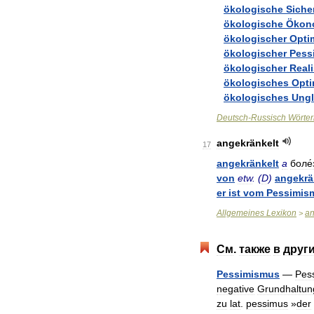
ökologische
Siche
ökologische
Ökon
ökologischer
Opti
ökologischer
Pess
ökologischer
Real
ökologisches
Opt
ökologisches
Ungl
Deutsch
-
Russisch
Wörte
angekränkelt
17
angekränkelt
a
боле
von
etw
. (
D
)
angekrä
er
ist
vom
Pessimis
Allgemeines
Lexikon
an
>
См
.
также
в
друг
Pessimismus
—
Pes
negative
Grundhaltun
zu
lat
.
pessimus
»
der