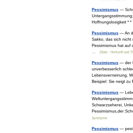
Pessimismus
—
Sch
Untergangsstimmung
Hoffnungslosigkeit
* *
Pessimismus
—
An
Sakko
,
das
sich
nicht
Pessimismus
hat
auf
…
Zitate
-
Herkunft
und
T
Pessimismus
—
der
unverbesserlich
schle
Lebensverneinung
,
W
Beispiel:
Sie
neigt
zu
Pessimismus
—
Leb
Weltuntergangsstim
Schwarzseherei
,
Unke
Pessimismus
,
der:Sch
Synonyme
Pessimismus
—
pes