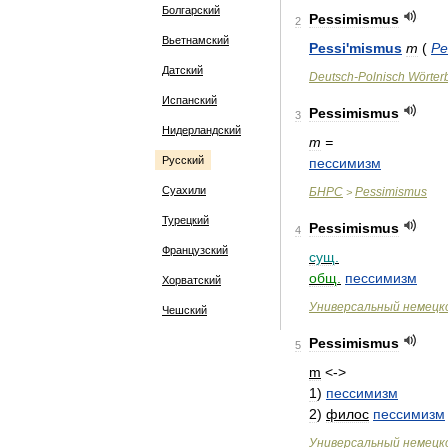
Болгарский
Pessimismus
2
Вьетнамский
Pessi
'
mismus
m
(
Pe
Датский
Deutsch
-
Polnisch
Wörter
Испанский
Pessimismus
3
Нидерландский
m
=
Русский
пессимизм
Суахили
БНРС
Pessimismus
>
Турецкий
Pessimismus
4
Французский
сущ
.
общ
.
пессимизм
Хорватский
Универсальный
немецк
Чешский
Pessimismus
5
m
<->
1
)
пессимизм
2
)
филос
пессимизм
Универсальный
немецк