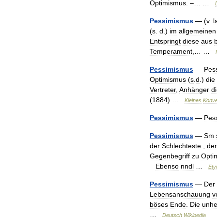
Optimismus
. –… …
Pessimismus
— (
v
.
l
(
s
.
d
.)
im
allgemeinen
Entspringt
diese
aus
Temperament
,… …
Pessimismus
—
Pes
Optimismus
(
s
.
d
.)
die
Vertreter
,
Anhänger
d
(
1884
) …
Kleines
Konve
Pessimismus
—
Pes
Pessimismus
—
Sm
der
Schlechteste
,
de
Gegenbegriff
zu
Opti
Ebenso
nndl
…
Ety
Pessimismus
—
Der
Lebensanschauung
v
böses
Ende
.
Die
unhei
…
Deutsch
Wikipedia