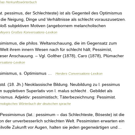
Das
Herkunftswörterbuch
at
.
pessimus
,
der
Schlechteste
)
ist
als
Gegenteil
des
Optimismus
die
Neigung
,
Dinge
und
Verhältnisse
als
schlecht
vorauszusetzen
.
bloß
subjektiven
Motiven
(
angebornem
melancholischen
Meyers
Großes
Konversations
-
Lexikon
simismus
,
die
philos
.
Weltanschauung
,
die
im
Gegensatz
zum
Welt
ihrem
innern
Wesen
nach
für
schlecht
hält
;
Pessimíst
,
ieser
Anschauung
. –
Vgl
.
Golther
(
1878
),
Caro
(
1878
),
Plümacher
rsations
-
Lexikon
simismus
,
s
.
Optimismus
…
Herders
Conversations
-
Lexikon
std
. (
18
.
Jh
.)
Neoklassische
Bildung
.
Neubildung
zu
l
.
pessimus
m
suppletiven
Superlativ
von
l
.
malus
schlecht
.
Gebildet
als
mismus
.
Adjektiv:
pessimistisch
;
Täterbezeichnung:
Pessimist
.
mologisches
Wörterbuch
der
deutschen
sprache
Pessimismus
(
lat
.
:
pessimum
–
das
Schlechteste
,
Böseste
)
ist
die
on
der
unverbesserlich
schlechten
Welt
.
Pessimisten
erwarten
ein
lvolle
Zukunft
vor
Augen
,
halten
sie
jeden
gegenwärtigen
und
…