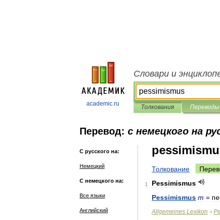
Словари и энциклоп
academic.ru
Толкования
Переводы
Перевод:
с немецкого на ру
pessimismu
С русского на:
Немецкий
Толкование
Перев
С немецкого на:
Pessimismus
1
Все языки
Pessimismus
m
=
пе
Английский
Allgemeines
Lexikon
P
>