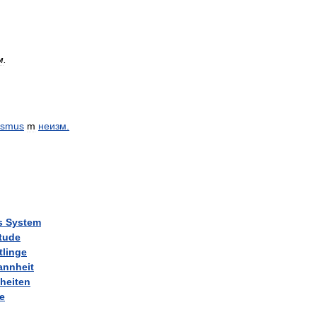
м
.
ismus
m
неизм
.
s
System
tude
tlinge
nnheit
heiten
e