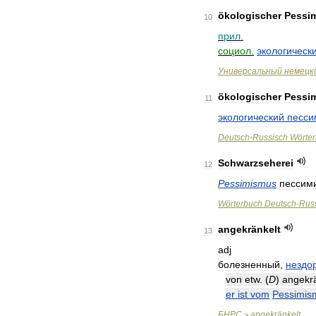
ökologischer
Pessi
10
прил
.
социол
.
экологическ
Универсальный
немецк
ökologischer
Pessi
11
экологический
песси
Deutsch
-
Russisch
Wörte
Schwarzseherei
12
Pessimismus
пессими
Wörterbuch
Deutsch
-
Rus
angekränkelt
13
adj
болезненный
,
нездо
von
etw
. (
D
)
angekrä
er
ist
vom
Pessimis
БНРС
angekränkelt
>