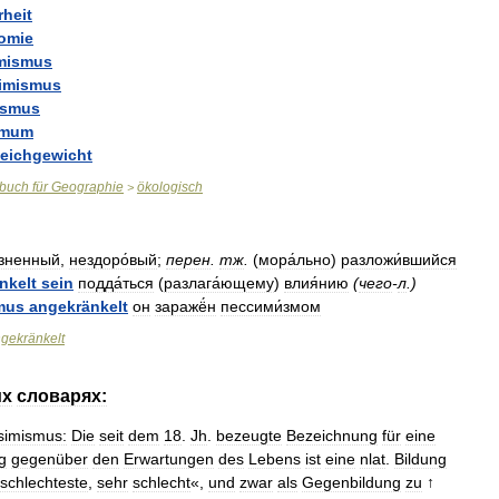
rheit
omie
mismus
imismus
ismus
imum
eichgewicht
rbuch
für
Geographie
ökologisch
>
́зненный
,
нездоро́вый
;
перен
.
тж
.
(
мора́льно
)
разложи́вшийся
nkelt
sein
подда́ться
(
разлага́ющему
)
влия́нию
(
чего
-
л
.)
mus
angekränkelt
он
заражё́н
пессими́змом
gekränkelt
их
словарях:
simismus:
Die
seit
dem
18
.
Jh
.
bezeugte
Bezeichnung
für
eine
g
gegenüber
den
Erwartungen
des
Lebens
ist
eine
nlat
.
Bildung
schlechteste
,
sehr
schlecht
«,
und
zwar
als
Gegenbildung
zu
↑