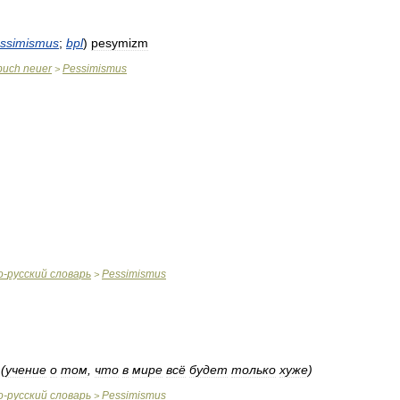
ssimismus
;
bpl
)
pesymizm
buch
neuer
Pessimismus
>
о
-
русский
словарь
Pessimismus
>
(
учение
о
том
,
что
в
мире
всё
будет
только
хуже
)
о
-
русский
словарь
Pessimismus
>