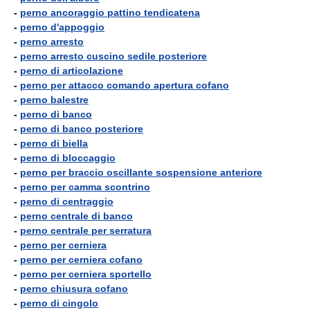
-
perno ancoraggio pattino tendicatena
-
perno d'appoggio
-
perno arresto
-
perno arresto cuscino sedile posteriore
-
perno di articolazione
-
perno per attacco comando apertura cofano
-
perno balestre
-
perno di banco
-
perno di banco posteriore
-
perno di biella
-
perno di bloccaggio
-
perno per braccio oscillante sospensione anteriore
-
perno per camma scontrino
-
perno di centraggio
-
perno centrale di banco
-
perno centrale per serratura
-
perno per cerniera
-
perno per cerniera cofano
-
perno per cerniera sportello
-
perno chiusura cofano
-
perno di cingolo