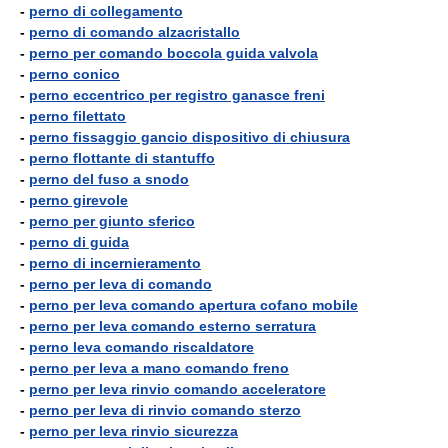
-
perno di collegamento
-
perno di comando alzacristallo
-
perno per comando boccola guida valvola
-
perno conico
-
perno eccentrico per registro ganasce freni
-
perno filettato
-
perno fissaggio gancio dispositivo di chiusura
-
perno flottante di stantuffo
-
perno del fuso a snodo
-
perno girevole
-
perno per giunto sferico
-
perno di guida
-
perno di incernieramento
-
perno per leva di comando
-
perno per leva comando apertura cofano mobile
-
perno per leva comando esterno serratura
-
perno leva comando riscaldatore
-
perno per leva a mano comando freno
-
perno per leva rinvio comando acceleratore
-
perno per leva di rinvio comando sterzo
-
perno per leva rinvio sicurezza