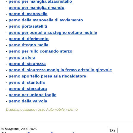
-
perno per maniglia alzacristallo
-
perno per maniglia rimando
-
perno di manovella
-
perno della manovella di avviamento
-
perno portasatelliti
-
perno per puntello sostegno cofano mobile
-
perno di riferimento
-
perno ritegno molla
-
perno per rullo comando sterzo
-
perno a sfera
-
perno di sicurezza
-
perno di sicurezza maniglia fermo cristallo girevole
-
perno sportello presa aria riscaldatore
-
perno di stantuffo
-
perno di sterzatura
-
perno per unione foglie
-
perno della valvola
Dizionario italiano-russo Automobile
perno
>
© Академик, 2000-2026
18+