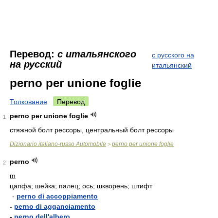
Перевод:
с итальянского
с русского на
на русский
итальянский
perno per unione foglie
Толкование
Перевод
perno per unione foglie
1
стяжной болт рессоры, центральный болт рессоры
Dizionario italiano-russo Automobile
perno per unione foglie
>
perno
2
m
цапфа; шейка; палец; ось; шкворень; штифт
-
perno di accoppiamento
-
perno di agganciamento
-
perno dell'albero