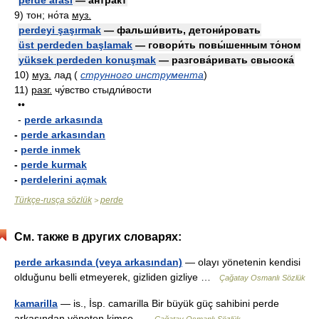
perde arası
— антра́кт
9)
тон; но́та
муз.
perdeyi şaşırmak
— фальши́вить, детони́ровать
üst perdeden başlamak
— говори́ть повы́шенным то́ном
yüksek perdeden konuşmak
— разгова́ривать свысока́
10)
муз.
лад
(
струнного инструмента
)
11)
разг.
чу́вство стыдли́вости
••
-
perde arkasında
-
perde arkasından
-
perde inmek
-
perde kurmak
-
perdelerini açmak
Türkçe-rusça sözlük
perde
>
См. также в других словарях:
perde arkasında (veya arkasından)
— olayı yönetenin kendisi
olduğunu belli etmeyerek, gizliden gizliye …
Çağatay Osmanlı Sözlük
kamarilla
— is., İsp. camarilla Bir büyük güç sahibini perde
arkasından yöneten kimse …