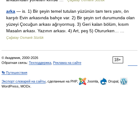
Çağatay Osmanlı Sözlük
arka
— is. 1) Bir şeyin temel tutulan yüzünün tam ters yanı, ön
karşıtı Evin arkasında bahçe var. 2) Bir şeyin sırt durumunda olan
yüzeyi Çocuğun arkası ağrıyormuş. 3) Geri kalan bölüm, kısım
Masalın arkası. Yazının arkası. 4) Art, peş 5) Otururken… …
Çağatay Osmanlı Sözlük
© Академик, 2000-2026
18+
Обратная связь:
Техподдержка
,
Реклама на сайте
👣 Путешествия
Экспорт словарей на сайты
, сделанные на PHP,
Joomla,
Drupal,
WordPress, MODx.