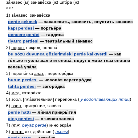
за́навес (м) занаве́ска (ж) што́ра (ж)
* * *
1)
за́навес, занаве́ска
perde çekmek
— занаве́сить, заве́сить; опусти́ть за́навес
kapı perdesi
— портье́ра
pencere perdei
— гарди́на
tiyatro perdesi
— театра́льный за́навес
2)
перен.
покро́в, пелена́
bu sözü duyunca gözlerimdeki perde kalkıverdi
— как
то́лько я услы́шал э́ти слова́, вдруг с мои́х глаз сло́вно
пелена́ упа́ла
3)
перепо́нка
анат.
; перегоро́дка
burun perdesi
— носова́я перегоро́дка
tahta perdesi
— загоро́дка
4)
мед.
катара́кта
5)
зоол.
[пла́вательная] перепо́нка
(
у водоплавающих птиц
)
6)
воен.
прикры́тие; заве́са
perde hattı
— ли́ния прикры́тия
ateş perdesi
— огнева́я заве́са
7)
(
тж.
beyaz perde
)
кино
экра́н
8)
театр.
акт, де́йствие
(
пьесы
)