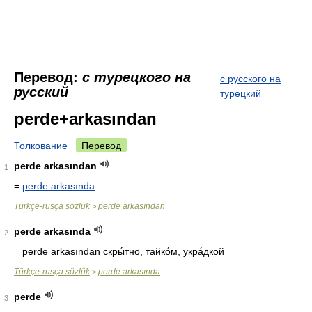
Перевод:
с турецкого на
с русского на
русский
турецкий
perde+arkasından
Толкование
Перевод
perde arkasından
1
=
perde arkasında
Türkçe-rusça sözlük
perde arkasından
>
perde arkasında
2
= perde arkasından
скры́тно, тайко́м, укра́дкой
Türkçe-rusça sözlük
perde arkasında
>
perde
3