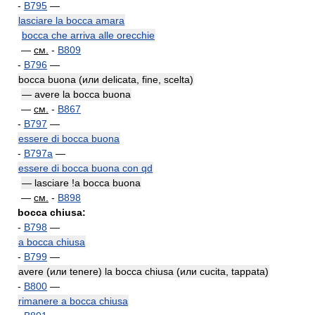
-
B795
—
lasciare la bocca amara
bocca che arriva alle orecchie
—
см.
-
B809
-
B796
—
bocca buona (или delicata, fine, scelta)
— avere la bocca buona
—
см.
-
B867
-
B797
—
essere di bocca buona
-
B797a
—
essere di bocca buona con qd
— lasciare !а bocca buona
—
см.
-
B898
bocca chiusa:
-
B798
—
a bocca chiusa
-
B799
—
avere (или tenere) la bocca chiusa (или cucita, tappata)
-
B800
—
rimanere a bocca chiusa