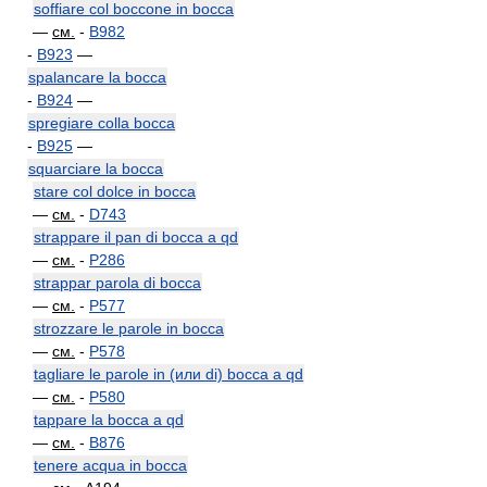
soffiare col boccone in bocca
—
см.
-
B982
-
B923
—
spalancare la bocca
-
B924
—
spregiare colla bocca
-
B925
—
squarciare la bocca
stare col dolce in bocca
—
см.
-
D743
strappare il pan di bocca a qd
—
см.
-
P286
strappar parola di bocca
—
см.
-
P577
strozzare le parole in bocca
—
см.
-
P578
tagliare le parole in (или di) bocca a qd
—
см.
-
P580
tappare la bocca a qd
—
см.
-
B876
tenere acqua in bocca