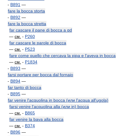
-
B891
—
fare la bocca storta
-
B892
—
fare la bocca stretta
far cascare il pane di bocca a qd
—
см.
-
P260
far cascare le parole di bocca
—
см.
-
P523
fare come quello che cercava la pipa e l'aveva in bocca
—
см.
-
P1834
-
B893
—
farsi portare per bocca dal fornaio
-
B894
—
far tanto di bocca
-
B895
—
far venire l'acquolina in bocca (или l'acqua all'ugola)
farsi venire l'acquolina alla (или in) bocca
—
см.
-
B865
far venire la bava alla bocca
—
см.
-
B374
-
B896
—