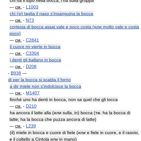
chi ha il lupo nella bocca, l'ha sulla groppa
—
см.
-
L1003
chi (si) taglia il naso s'insanguina la bocca
—
см.
-
N73
cortesia di bocca assai vale e poco costa (или molto vale e costa
poco)
—
см.
-
C2841
il cuore mi vierte in bocca
—
см.
-
C3304
i denti gli ballano in bocca
—
см.
-
D208
-
B938
—
di per la bocca si scalda il forno
a dir miele non s'indolcisce la bocca
—
см.
-
M1407
finché uno ha denti in bocca, non sa quel che gli tocca
—
см.
-
D210
ha ancora il latte alla (или sulla, in) bocca (тж. ha la bocca di
latte; ha la bocca che puzza ancora di latte)
—
см.
-
L239
(il) miele in bocca e cuore di fiele (или e fiele in cuore, e il rasoio,
e il coltello a Cintola или in mano)