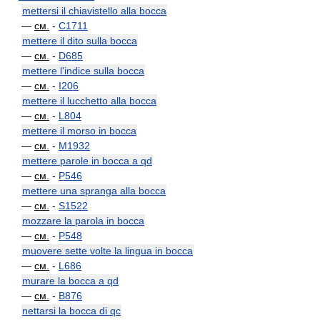
mettersi il chiavistello alla bocca
—
см.
-
C1711
mettere il dito sulla bocca
—
см.
-
D685
mettere l'indice sulla bocca
—
см.
-
I206
mettere il lucchetto alla bocca
—
см.
-
L804
mettere il morso in bocca
—
см.
-
M1932
mettere parole in bocca a qd
—
см.
-
P546
mettere una spranga alla bocca
—
см.
-
S1522
mozzare la parola in bocca
—
см.
-
P548
muovere sette volte la lingua in bocca
—
см.
-
L686
murare la bocca a qd
—
см.
-
B876
nettarsi la bocca di qc