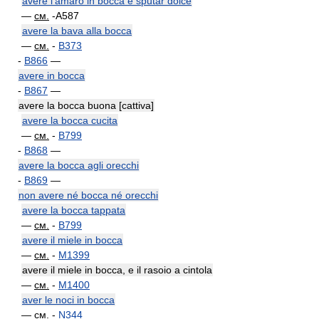
avere l'amaro in bocca e sputar dolce
—
см.
-A587
avere la bava alla bocca
—
см.
-
B373
-
B866
—
avere in bocca
-
B867
—
avere la bocca buona [cattiva]
avere la bocca cucita
—
см.
-
B799
-
B868
—
avere la bocca agli orecchi
-
B869
—
non avere né bocca né orecchi
avere la bocca tappata
—
см.
-
B799
avere il miele in bocca
—
см.
-
M1399
avere il miele in bocca, e il rasoio a cintola
—
см.
-
M1400
aver le noci in bocca
—
см.
-
N344