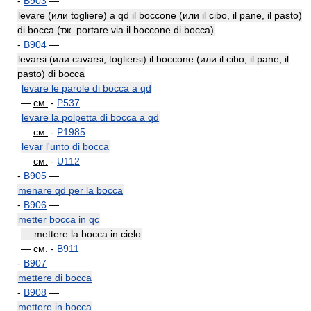
-
B903
—
levare (или togliere) a qd il boccone (или il cibo, il pane, il pasto)
di bocca (тж. portare via il boccone di bocca)
-
B904
—
levarsi (или cavarsi, togliersi) il boccone (или il cibo, il pane, il
pasto) di bocca
levare le parole di bocca a qd
—
см.
-
P537
levare la polpetta di bocca a qd
—
см.
-
P1985
levar l'unto di bocca
—
см.
-
U112
-
B905
—
menare qd per la bocca
-
B906
—
metter bocca in qc
— mettere la bocca in cielo
—
см.
-
B911
-
B907
—
mettere di bocca
-
B908
—
mettere in bocca