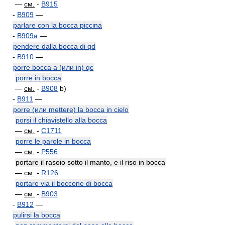
—
см.
-
B915
-
B909
—
parlare con la bocca piccina
-
B909a
—
pendere dalla bocca di qd
-
B910
—
porre bocca a (или in) qc
porre in bocca
—
см.
-
B908
b)
-
B911
—
porre (или mettere) la bocca in cielo
porsi il chiavistello alla bocca
—
см.
-
C1711
porre le parole in bocca
—
см.
-
P556
portare il rasoio sotto il manto, e il riso in bocca
—
см.
-
R126
portare via il boccone di bocca
—
см.
-
B903
-
B912
—
pulirsi la bocca