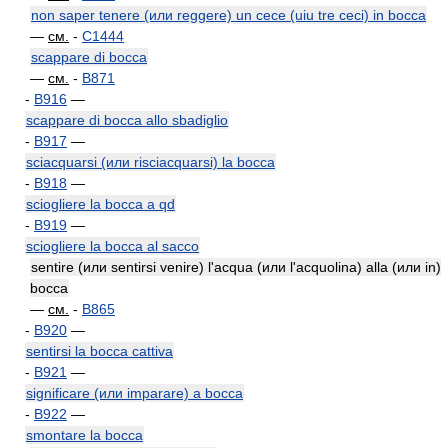
non saper tenere (или reggere) un cece (uiu tre ceci) in bocca
—
см.
-
C1444
scappare di bocca
—
см.
-
B871
-
B916
—
scappare di bocca allo sbadiglio
-
B917
—
sciacquarsi (или risciacquarsi) la bocca
-
B918
—
sciogliere la bocca a qd
-
B919
—
sciogliere la bocca al sacco
sentire (или sentirsi venire) l'acqua (или l'acquolina) alla (или in)
bocca
—
см.
-
B865
-
B920
—
sentirsi la bocca cattiva
-
B921
—
significare (или imparare) a bocca
-
B922
—
smontare la bocca