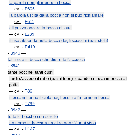
la parola non gli muore in bocca
—
см.
-
P605
la parola uscita dalla bocca non si può richiamare
—
см.
-
P611
gli puzza ancora la bocca di latte
—
см.
-
L239
il riso abbonda nella bocca degli sciocchi (или stolti)
—
см.
-
R419
-
B940
—
tal ti ride in bocca che dietro te l'accocca
-
B941
—
tante bocche, tanti gusti
tardi s'avvede il ratto (или il topo), quando si trova in bocca al
gatto
—
см.
-
T86
i toscani hanno il cielo negli occhi e l'inferno in bocca
—
см.
-
T799
-
B942
—
tutte le bocche son sorelle
un uomo in bocca a un altro non s'è mai visto
—
см.
-
U147