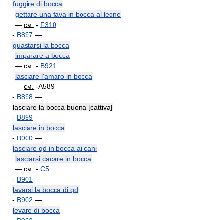
fuggire di bocca
gettare una fava in bocca al leone
—
см.
-
F310
-
B897
—
guastarsi la bocca
imparare a bocca
—
см.
-
B921
lasciare l'amaro in bocca
—
см.
-A589
-
B898
—
lasciare la bocca buona [cattiva]
-
B899
—
lasciare in bocca
-
B900
—
lasciare qd in bocca ai cani
lasciarsi cacare in bocca
—
см.
-
C5
-
B901
—
lavarsi la bocca di qd
-
B902
—
levare di bocca