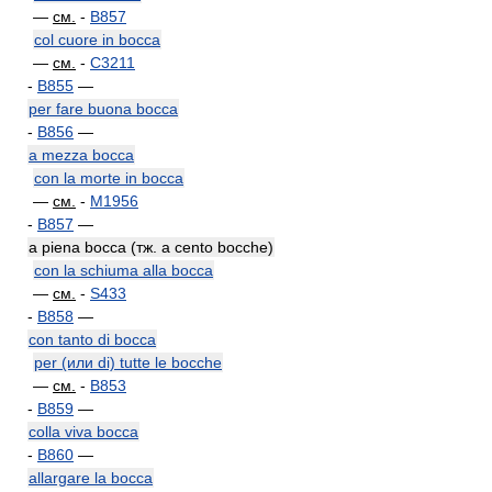
—
см.
-
B857
col cuore in bocca
—
см.
-
C3211
-
B855
—
per fare buona bocca
-
B856
—
a mezza bocca
con la morte in bocca
—
см.
-
M1956
-
B857
—
a piena bocca (тж. a cento bocche)
con la schiuma alla bocca
—
см.
-
S433
-
B858
—
con tanto di bocca
per (или di) tutte le bocche
—
см.
-
B853
-
B859
—
colla viva bocca
-
B860
—
allargare la bocca