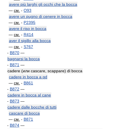
avere più larghi gli occhi che la bocca
—
см.
-
O93
avere un pugno di cenere in bocca
—
см.
-
P2395
avere il riso in bocca
—
см.
-
R414
aver il sigillo alla bocca
—
см.
-
S767
-
B870
—
bagnarsi la bocca
-
B871
—
cadere (или cascare, scappare) di bocca
cadere in bocca a qd
—
см.
-
B861
-
B872
—
cadere in bocca al cane
-
B873
—
cadere dalle bocche di tutti
cascare di bocca
—
см.
-
B871
-
B874
—