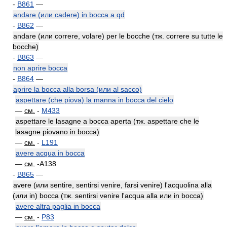
-
B861
—
andare (или cadere) in bocca a qd
-
B862
—
andare (или correre, volare) per le bocche (тж. correre su tutte le
bocche)
-
B863
—
non aprire bocca
-
B864
—
aprire la bocca alla borsa (или al sacco)
aspettare (che piova) la manna in bocca del cielo
—
см.
-
M433
aspettare le lasagne a bocca aperta (тж. aspettare che le
lasagne piovano in bocca)
—
см.
-
L191
avere acqua in bocca
—
см.
-A138
-
B865
—
avere (или sentire, sentirsi venire, farsi venire) l'acquolina alla
(или in) bocca (тж. sentirsi venire l'acqua alla или in bocca)
avere altra paglia in bocca
—
см.
-
P83