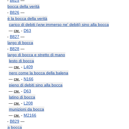
-
B825
—
bocca della verità
-
B826
—
è la bocca della verità
carico di debiti (или immerso ne' debiti) sino alla bocca
—
см.
-
D63
-
B827
—
largo di bocca
-
B828
—
largo di bocca e stretto di mano
lesto di bocca
—
см.
-
L409
nero come la bocca della balena
—
см.
-
N166
pieno di debiti sino alla bocca
—
см.
-
D63
latino di bocca
—
см.
-
L208
munizioni da bocca
—
см.
-
M2166
-
B829
—
a bocca