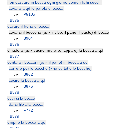
non cascare in bocca ogni giorno come i fichi secchi
cavare a qd le parole di bocca
—
см.
-
P510a
-
B875
—
cavare il freno di bocca
cavarsi il boccone (или il cibo, il pane, il pasto) di bocca
—
см.
-
B904
-
B876
—
chiudere (или cucire, murare, tappare) la bocca a qd
-
B877
—
contare i bocconi (или il pane) in bocca a qd
correre per le bocche (или su tutte le bocche)
—
см.
-
B862
cucire la bocca a qd
—
см.
-
B876
-
B878
—
cucirsi la bocca
darsi filo alla bocca
—
см.
-
F772
-
B879
—
empire la bocca a qd