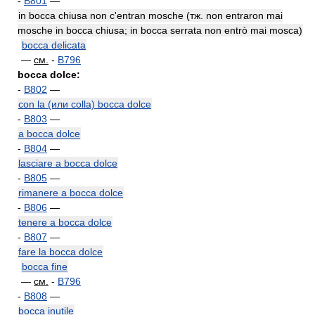
-
B801
—
in bocca chiusa non c'entran mosche (тж. non entraron mai
mosche in bocca chiusa; in bocca serrata non entrò mai mosca)
bocca delicata
—
см.
-
B796
bocca dolce:
-
B802
—
con la (или colla) bocca dolce
-
B803
—
a bocca dolce
-
B804
—
lasciare a bocca dolce
-
B805
—
rimanere a bocca dolce
-
B806
—
tenere a bocca dolce
-
B807
—
fare la bocca dolce
bocca fine
—
см.
-
B796
-
B808
—
bocca inutile