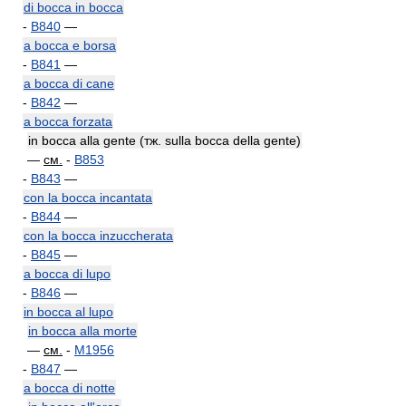
di bocca in bocca
-
B840
—
a bocca e borsa
-
B841
—
a bocca di cane
-
B842
—
a bocca forzata
in bocca alla gente (тж. sulla bocca della gente)
—
см.
-
B853
-
B843
—
con la bocca incantata
-
B844
—
con la bocca inzuccherata
-
B845
—
a bocca di lupo
-
B846
—
in bocca al lupo
in bocca alla morte
—
см.
-
M1956
-
B847
—
a bocca di notte