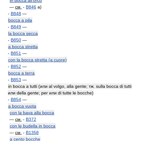
in bocca all'orco
—
см.
-
B846
a)
-
B848
—
bocca a pila
-
B849
—
la bocca secca
-
B850
—
a bocca stretta
-
B851
—
con la bocca stretta (a cuore)
-
B852
—
bocca a terra
-
B853
—
in bocca a tutti (или al volgo, alla gente; тж. sulla bocca di tutti
или della gente; per или di tutte le bocche)
-
B854
—
a bocca vuota
con la bava alla bocca
—
см.
-
B372
con le budella in bocca
—
см.
-
B1358
a cento bocche