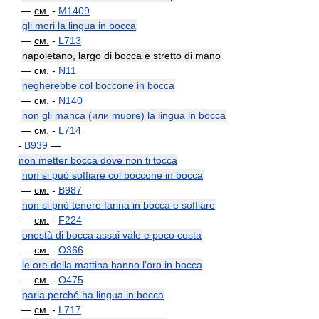
—
см.
-
M1409
gli mori la lingua in bocca
—
см.
-
L713
napoletano, largo di bocca e stretto di mano
—
см.
-
N11
negherebbe col boccone in bocca
—
см.
-
N140
non gli manca (или muore) la lingua in bocca
—
см.
-
L714
-
B939
—
non metter bocca dove non ti tocca
non si può soffiare col boccone in bocca
—
см.
-
B987
non si pnò tenere farina in bocca e soffiare
—
см.
-
F224
onestà di bocca assai vale e poco costa
—
см.
-
O366
le ore della mattina hanno l'oro in bocca
—
см.
-
O475
parla perché ha lingua in bocca
—
см.
-
L717