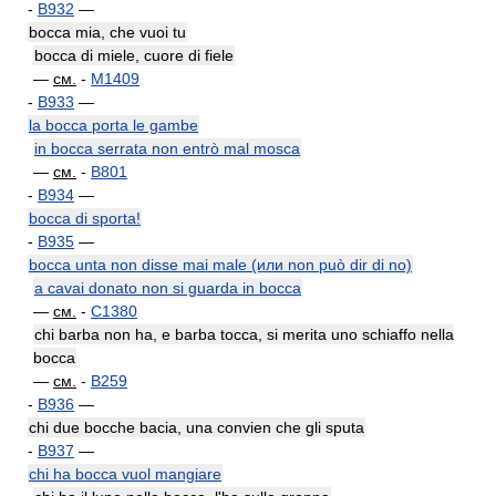
-
B932
—
bocca mia, che vuoi tu
bocca di miele, cuore di fiele
—
см.
-
M1409
-
B933
—
la bocca porta le gambe
in bocca serrata non entrò mal mosca
—
см.
-
B801
-
B934
—
bocca di sporta!
-
B935
—
bocca unta non disse mai male (или non può dir di no)
a cavai donato non si guarda in bocca
—
см.
-
C1380
chi barba non ha, e barba tocca, si merita uno schiaffo nella
bocca
—
см.
-
B259
-
B936
—
chi due bocche bacia, una convien che gli sputa
-
B937
—
chi ha bocca vuol mangiare