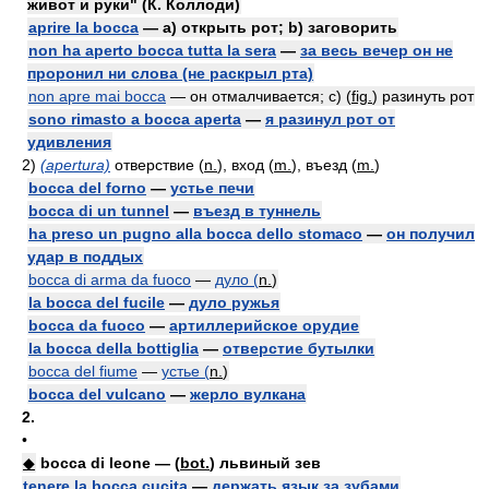
живот и руки" (К. Коллоди)
aprire la bocca
— a) открыть рот; b) заговорить
non ha aperto bocca tutta la sera
—
за весь вечер он не
проронил ни слова (не раскрыл рта)
non apre mai bocca
— он отмалчивается; c) (
fig.
) разинуть рот
sono rimasto a bocca aperta
—
я разинул рот от
удивления
2)
(apertura)
отверствие (
n.
), вход (
m.
), въезд (
m.
)
bocca del forno
—
устье печи
bocca di un tunnel
—
въезд в туннель
ha preso un pugno alla bocca dello stomaco
—
он получил
удар в поддых
bocca di arma da fuoco
—
дуло (
n.
)
la bocca del fucile
—
дуло ружья
bocca da fuoco
—
артиллерийское орудие
la bocca della bottiglia
—
отверстие бутылки
bocca del fiume
—
устье (
n.
)
bocca del vulcano
—
жерло вулкана
2.
•
◆
bocca di leone — (
bot.
) львиный зев
tenere la bocca cucita
—
держать язык за зубами