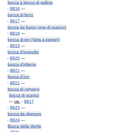
bocca a becco di gallina
-
B816
—
bocca di ferro
-
B817
—
bocca da fuoco (или di scarico)
-
B818
—
bocca di ieri (fatta a panieri)
-
B819
—
bocca d'incendio
-
B820
—
bocca d'inferno
-
B821
—
bocca d'oro
-
B822
—
bocca di ramarro
bocca di scarico
—
см.
-
B817
-
B823
—
bocca da sfamare
-
B824
—
Bocca della Verità