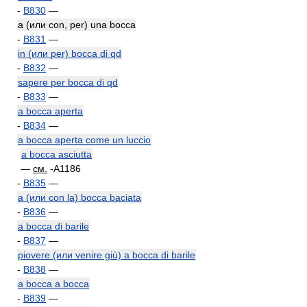
-
B830
—
a (или con, per) una bocca
-
B831
—
in (или per) bocca di qd
-
B832
—
sapere per bocca di qd
-
B833
—
a bocca aperta
-
B834
—
a bocca aperta come un luccio
a bocca asciutta
—
см.
-A1186
-
B835
—
a (или con la) bocca baciata
-
B836
—
a bocca di barile
-
B837
—
piovere (или venire giù) a bocca di barile
-
B838
—
a bocca a bocca
-
B839
—