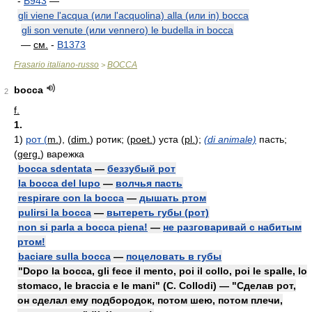
-
B943
—
gli viene l'acqua (или l'acquolina) alla (или in) bocca
gli son venute (или vennero) le budella in bocca
—
см.
-
B1373
Frasario italiano-russo
BOCCA
>
bocca
2
f.
1.
1)
рот (
m.
), (
dim.
) ротик; (
poet.
) уста (
pl.
);
(di animale)
пасть;
(
gerg.
) варежка
bocca sdentata
—
беззубый рот
la bocca del lupo
—
волчья пасть
respirare con la bocca
—
дышать ртом
pulirsi la bocca
—
вытереть губы (рот)
non si parla a bocca piena!
—
не разговаривай с набитым
ртом!
baciare sulla bocca
—
поцеловать в губы
"Dopo la bocca, gli fece il mento, poi il collo, poi le spalle, lo
stomaco, le braccia e le mani" (C. Collodi) — "Сделав рот,
он сделал ему подбородок, потом шею, потом плечи,