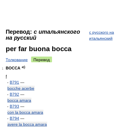
Перевод:
с итальянского
с русского на
на русский
итальянский
per far buona bocca
Толкование
Перевод
BOCCA
1
f
-
B791
—
bocche acerbe
-
B792
—
bocca amara
-
B793
—
con la bocca amara
-
B794
—
avere la bocca amara