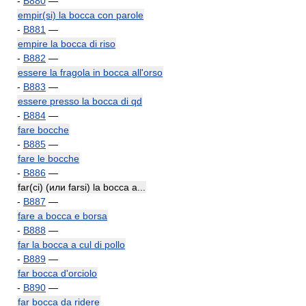
-
B880
—
empir(si) la bocca con parole
-
B881
—
empire la bocca di riso
-
B882
—
essere la fragola in bocca all'orso
-
B883
—
essere presso la bocca di qd
-
B884
—
fare bocche
-
B885
—
fare le bocche
-
B886
—
far(ci) (или farsi) la bocca a...
-
B887
—
fare a bocca e borsa
-
B888
—
far la bocca a cul di pollo
-
B889
—
far bocca d'orciolo
-
B890
—
far bocca da ridere