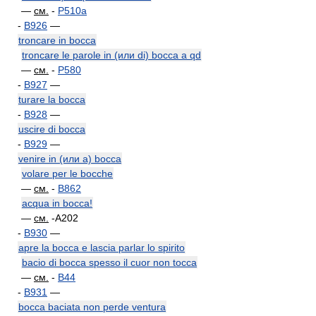
—
см.
-
P510a
-
B926
—
troncare in bocca
troncare le parole in (или di) bocca a qd
—
см.
-
P580
-
B927
—
turare la bocca
-
B928
—
uscire di bocca
-
B929
—
venire in (или a) bocca
volare per le bocche
—
см.
-
B862
acqua in bocca!
—
см.
-A202
-
B930
—
apre la bocca e lascia parlar lo spirito
bacio di bocca spesso il cuor non tocca
—
см.
-
B44
-
B931
—
bocca baciata non perde ventura