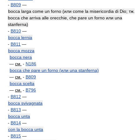
-
B809
—
bocca larga come un forno (или come la misericordia di Dio; тж.
bocca che arriva alle orecchie, che pare un forno или una
stanferna)
-
B810
—
bocca lernia
-
B811
—
bocca mozza
bocca nera
—
см.
-
N186
bocca che pare un forno (или una stanferna)
—
см.
-
B809
bocca scelta
—
см.
-
B796
-
B812
—
bocca svivagnata
-
B813
—
bocca unta
-
B814
—
con la bocca unta
-
B815
—