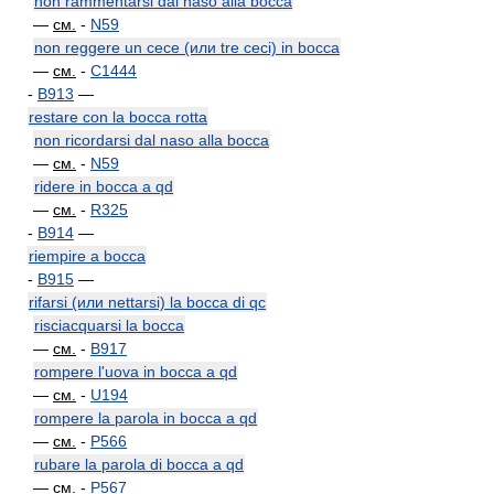
non rammentarsi dal naso alla bocca
—
см.
-
N59
non reggere un cece (или tre ceci) in bocca
—
см.
-
C1444
-
B913
—
restare con la bocca rotta
non ricordarsi dal naso alla bocca
—
см.
-
N59
ridere in bocca a qd
—
см.
-
R325
-
B914
—
riempire a bocca
-
B915
—
rifarsi (или nettarsi) la bocca di qc
risciacquarsi la bocca
—
см.
-
B917
rompere l'uova in bocca a qd
—
см.
-
U194
rompere la parola in bocca a qd
—
см.
-
P566
rubare la parola di bocca a qd
—
см.
-
P567