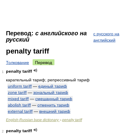
Перевод:
с английского на
с русского на
русский
английский
penalty tariff
Толкование
Перевод
penalty tariff
1
карательный тариф; репрессивный тариф
uniform tariff
—
единый тариф
zone tariff
—
зональный тариф
mixed tariff
—
смешанный тариф
abolish tariff
—
отменить тариф
external tariff
—
внешний тариф
English-Russian base dictionary
penalty tariff
>
penalty tariff
2