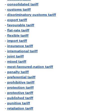
-
consolidated tariff
-
customs tariff
-
discriminatory customs tariff
-
export tariff
-
favourable tariff
-
flat-rate tariff
-
flexible tariff
-
import tariff
-
insurance tariff
-
international tariff
-
joint tariff
-
mixed tariff
-
most-favoured-nation tariff
-
penalty tariff
-
preferential tariff
-
prohibitive tariff
-
protection tariff
-
protective tariff
-
published tariff
-
punitive tariff
-
retaliation tariff