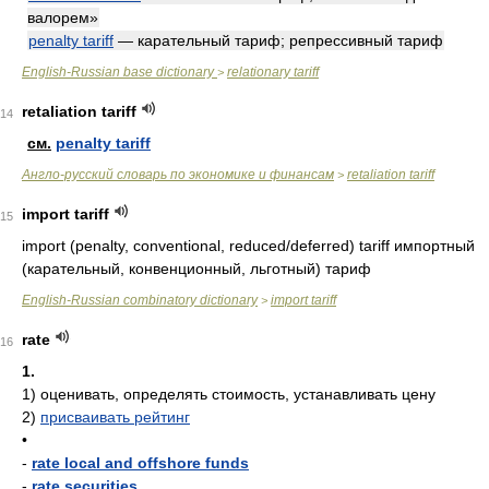
валорем»
penalty tariff
— карательный тариф; репрессивный тариф
English-Russian base dictionary
relationary tariff
>
retaliation tariff
14
см.
penalty tariff
Англо-русский словарь по экономике и финансам
retaliation tariff
>
import tariff
15
import (penalty, conventional, reduced/deferred) tariff
импортный
(карательный, конвенционный, льготный) тариф
English-Russian combinatory dictionary
import tariff
>
rate
16
1.
1)
оценивать, определять стоимость, устанавливать цену
2)
присваивать рейтинг
•
-
rate local and offshore funds
-
rate securities