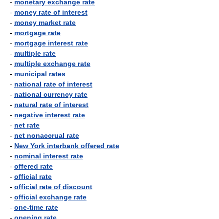
-
monetary exchange rate
-
money rate of interest
-
money market rate
-
mortgage rate
-
mortgage interest rate
-
multiple rate
-
multiple exchange rate
-
municipal rates
-
national rate of interest
-
national currency rate
-
natural rate of interest
-
negative interest rate
-
net rate
-
net nonaccrual rate
-
New York interbank offered rate
-
nominal interest rate
-
offered rate
-
official rate
-
official rate of discount
-
official exchange rate
-
one-time rate
-
opening rate