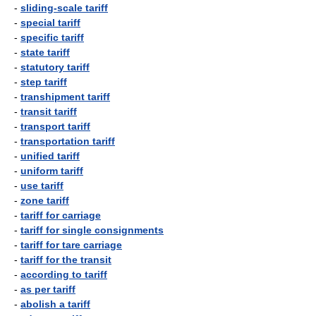
-
sliding-scale tariff
-
special tariff
-
specific tariff
-
state tariff
-
statutory tariff
-
step tariff
-
transhipment tariff
-
transit tariff
-
transport tariff
-
transportation tariff
-
unified tariff
-
uniform tariff
-
use tariff
-
zone tariff
-
tariff for carriage
-
tariff for single consignments
-
tariff for tare carriage
-
tariff for the transit
-
according to tariff
-
as per tariff
-
abolish a tariff