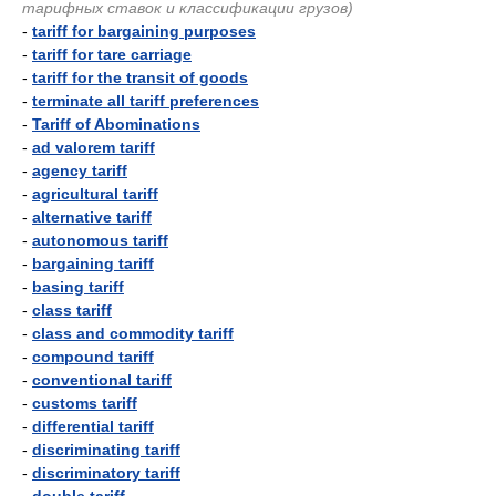
тарифных ставок и классификации грузов)
-
tariff for bargaining purposes
-
tariff for tare carriage
-
tariff for the transit of goods
-
terminate all tariff preferences
-
Tariff of Abominations
-
ad valorem tariff
-
agency tariff
-
agricultural tariff
-
alternative tariff
-
autonomous tariff
-
bargaining tariff
-
basing tariff
-
class tariff
-
class and commodity tariff
-
compound tariff
-
conventional tariff
-
customs tariff
-
differential tariff
-
discriminating tariff
-
discriminatory tariff