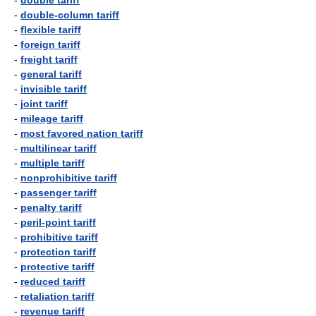
-
double tariff
-
double-column tariff
-
flexible tariff
-
foreign tariff
-
freight tariff
-
general tariff
-
invisible tariff
-
joint tariff
-
mileage tariff
-
most favored nation tariff
-
multilinear tariff
-
multiple tariff
-
nonprohibitive tariff
-
passenger tariff
-
penalty tariff
-
peril-point tariff
-
prohibitive tariff
-
protection tariff
-
protective tariff
-
reduced tariff
-
retaliation tariff
-
revenue tariff