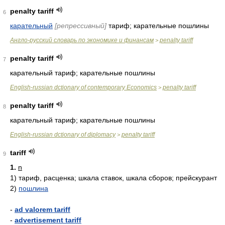
penalty tariff
6
карательный
[репрессивный]
тариф; карательные пошлины
Англо-русский словарь по экономике и финансам
penalty tariff
>
penalty tariff
7
карательный тариф; карательные пошлины
English-russian dctionary of contemporary Economics
penalty tariff
>
penalty tariff
8
карательный тариф; карательные пошлины
English-russian dctionary of diplomacy
penalty tariff
>
tariff
9
1.
n
1)
тариф, расценка; шкала ставок, шкала сборов; прейскурант
2)
пошлина
-
ad valorem tariff
-
advertisement tariff