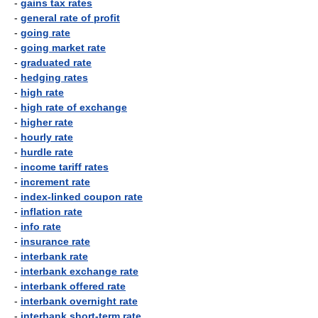
-
gains tax rates
-
general rate of profit
-
going rate
-
going market rate
-
graduated rate
-
hedging rates
-
high rate
-
high rate of exchange
-
higher rate
-
hourly rate
-
hurdle rate
-
income tariff rates
-
increment rate
-
index-linked coupon rate
-
inflation rate
-
info rate
-
insurance rate
-
interbank rate
-
interbank exchange rate
-
interbank offered rate
-
interbank overnight rate
-
interbank short-term rate