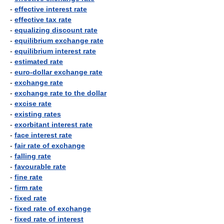
-
effective interest rate
-
effective tax rate
-
equalizing discount rate
-
equilibrium exchange rate
-
equilibrium interest rate
-
estimated rate
-
euro-dollar exchange rate
-
exchange rate
-
exchange rate to the dollar
-
excise rate
-
existing rates
-
exorbitant interest rate
-
face interest rate
-
fair rate of exchange
-
falling rate
-
favourable rate
-
fine rate
-
firm rate
-
fixed rate
-
fixed rate of exchange
-
fixed rate of interest