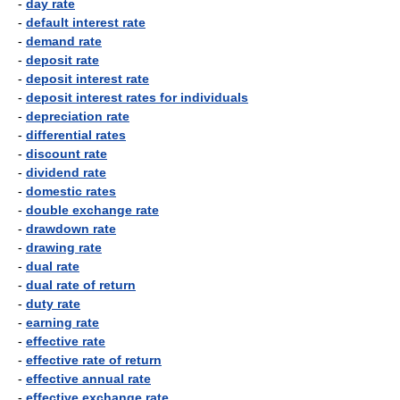
-
day rate
-
default interest rate
-
demand rate
-
deposit rate
-
deposit interest rate
-
deposit interest rates for individuals
-
depreciation rate
-
differential rates
-
discount rate
-
dividend rate
-
domestic rates
-
double exchange rate
-
drawdown rate
-
drawing rate
-
dual rate
-
dual rate of return
-
duty rate
-
earning rate
-
effective rate
-
effective rate of return
-
effective annual rate
-
effective exchange rate