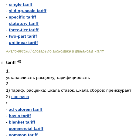
-
single tariff
-
sliding-scale tariff
-
specific tariff
-
statutory tariff
-
three-tier tariff
-
two-part tariff
-
unilinear tariff
Англо-русский словарь по экономике и финансам
tariff
>
tariff
11
1.
устанавливать расценку, тарифицировать
2.
1)
тариф, расценка; шкала ставок, шкала сборов; прейскурант
2)
пошлина
•
-
ad valorem tariff
-
basic tariff
-
blanket tariff
-
commercial tariff
-
common tariff