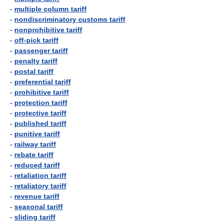
-
multiple column tariff
-
nondiscriminatory customs tariff
-
nonprohibitive tariff
-
off-pick tariff
-
passenger tariff
-
penalty tariff
-
postal tariff
-
preferential tariff
-
prohibitive tariff
-
protection tariff
-
protective tariff
-
published tariff
-
punitive tariff
-
railway tariff
-
rebate tariff
-
reduced tariff
-
retaliation tariff
-
retaliatory tariff
-
revenue tariff
-
seasonal tariff
-
sliding tariff