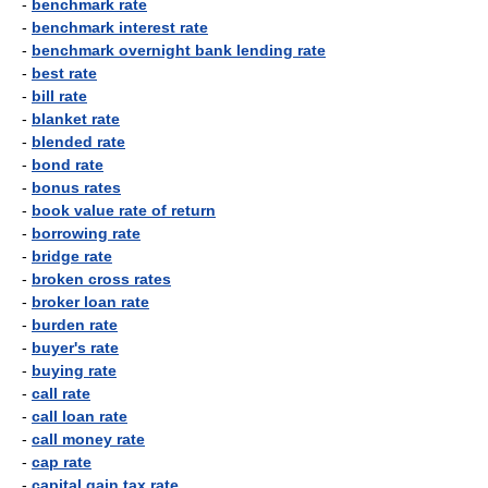
-
benchmark rate
-
benchmark interest rate
-
benchmark overnight bank lending rate
-
best rate
-
bill rate
-
blanket rate
-
blended rate
-
bond rate
-
bonus rates
-
book value rate of return
-
borrowing rate
-
bridge rate
-
broken cross rates
-
broker loan rate
-
burden rate
-
buyer's rate
-
buying rate
-
call rate
-
call loan rate
-
call money rate
-
cap rate
-
capital gain tax rate