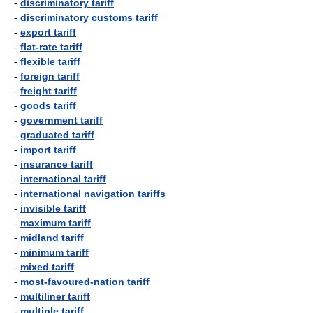
-
discriminatory tariff
-
discriminatory customs tariff
-
export tariff
-
flat-rate tariff
-
flexible tariff
-
foreign tariff
-
freight tariff
-
goods tariff
-
government tariff
-
graduated tariff
-
import tariff
-
insurance tariff
-
international tariff
-
international navigation tariffs
-
invisible tariff
-
maximum tariff
-
midland tariff
-
minimum tariff
-
mixed tariff
-
most-favoured-nation tariff
-
multiliner tariff
-
multiple tariff