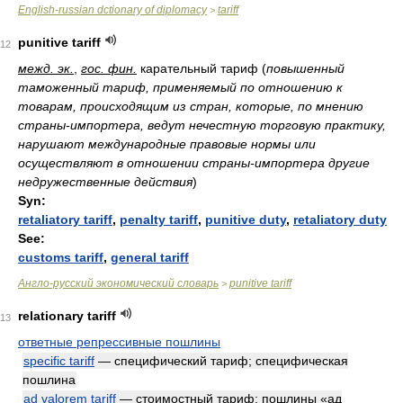
English-russian dctionary of diplomacy
tariff
>
punitive tariff
12
межд. эк.
,
гос. фин.
карательный тариф
(
повышенный
таможенный тариф, применяемый по отношению к
товарам, происходящим из стран, которые, по мнению
страны-импортера, ведут нечестную торговую практику,
нарушают международные правовые нормы или
осуществляют в отношении страны-импортера другие
недружественные действия
)
Syn:
retaliatory tariff
,
penalty tariff
,
punitive duty
,
retaliatory duty
See:
customs tariff
,
general tariff
Англо-русский экономический словарь
punitive tariff
>
relationary tariff
13
ответные репрессивные пошлины
specific tariff
— специфический тариф; специфическая
пошлина
ad valorem tariff
— стоимостный тариф; пошлины «ад