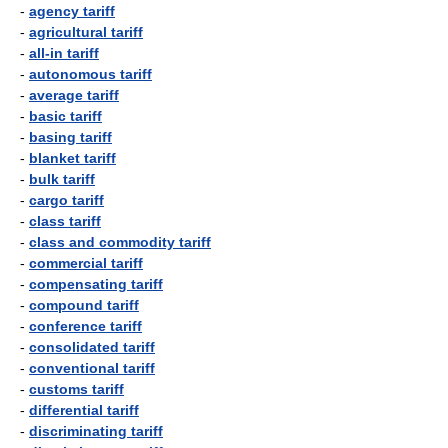
-
agency tariff
-
agricultural tariff
-
all-in tariff
-
autonomous tariff
-
average tariff
-
basic tariff
-
basing tariff
-
blanket tariff
-
bulk tariff
-
cargo tariff
-
class tariff
-
class and commodity tariff
-
commercial tariff
-
compensating tariff
-
compound tariff
-
conference tariff
-
consolidated tariff
-
conventional tariff
-
customs tariff
-
differential tariff
-
discriminating tariff