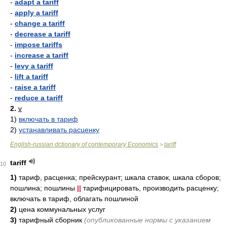
-
adapt a tariff
-
apply a tariff
-
change a tariff
-
decrease a tariff
-
impose tariffs
-
increase a tariff
-
levy a tariff
-
lift a tariff
-
raise a tariff
-
reduce a tariff
2.
v
1)
включать в тариф
2)
устанавливать расценку
English-russian dctionary of contemporary Economics
tariff
>
tariff
10
1)
тариф, расценка; прейскурант; шкала ставок, шкала сборов;
пошлина; пошлины
||
тарифицировать, производить расценку;
включать в тариф, облагать пошлиной
2)
цена коммунальных услуг
3)
тарифный сборник
(опубликованные нормы с указанием