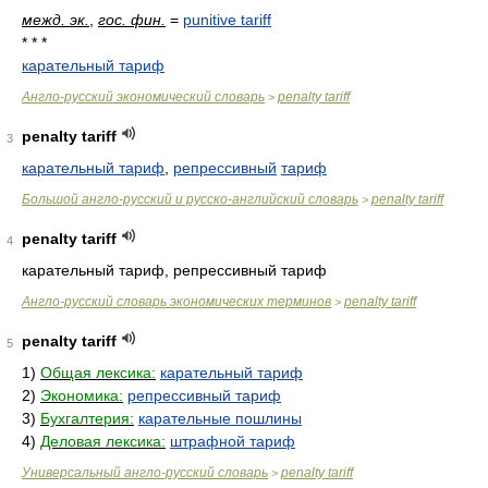
межд. эк.
,
гос. фин.
=
punitive tariff
* * *
карательный тариф
Англо-русский экономический словарь
penalty tariff
>
penalty tariff
3
карательный тариф
,
репрессивный
тариф
Большой англо-русский и русско-английский словарь
penalty tariff
>
penalty tariff
4
карательный тариф, репрессивный тариф
Англо-русский словарь экономических терминов
penalty tariff
>
penalty tariff
5
1)
Общая лексика:
карательный тариф
2)
Экономика:
репрессивный тариф
3)
Бухгалтерия:
карательные пошлины
4)
Деловая лексика:
штрафной тариф
Универсальный англо-русский словарь
penalty tariff
>