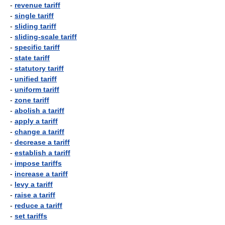
-
revenue tariff
-
single tariff
-
sliding tariff
-
sliding-scale tariff
-
specific tariff
-
state tariff
-
statutory tariff
-
unified tariff
-
uniform tariff
-
zone tariff
-
abolish a tariff
-
apply a tariff
-
change a tariff
-
decrease a tariff
-
establish a tariff
-
impose tariffs
-
increase a tariff
-
levy a tariff
-
raise a tariff
-
reduce a tariff
-
set tariffs