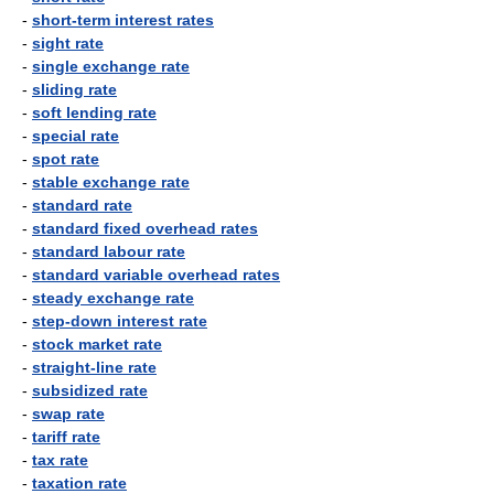
-
short-term interest rates
-
sight rate
-
single exchange rate
-
sliding rate
-
soft lending rate
-
special rate
-
spot rate
-
stable exchange rate
-
standard rate
-
standard fixed overhead rates
-
standard labour rate
-
standard variable overhead rates
-
steady exchange rate
-
step-down interest rate
-
stock market rate
-
straight-line rate
-
subsidized rate
-
swap rate
-
tariff rate
-
tax rate
-
taxation rate