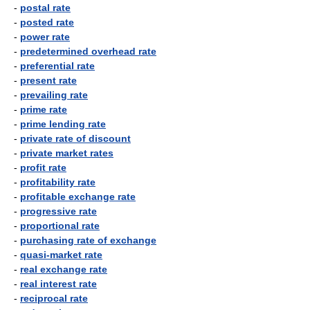
-
postal rate
-
posted rate
-
power rate
-
predetermined overhead rate
-
preferential rate
-
present rate
-
prevailing rate
-
prime rate
-
prime lending rate
-
private rate of discount
-
private market rates
-
profit rate
-
profitability rate
-
profitable exchange rate
-
progressive rate
-
proportional rate
-
purchasing rate of exchange
-
quasi-market rate
-
real exchange rate
-
real interest rate
-
reciprocal rate