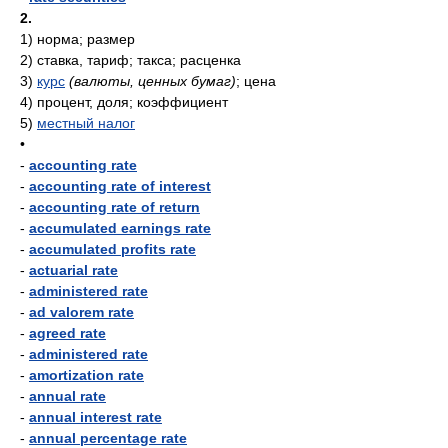
2.
1)
норма; размер
2)
ставка, тариф; такса; расценка
3)
курс
(валюты, ценных бумаг)
; цена
4)
процент, доля; коэффициент
5)
местный налог
•
-
accounting rate
-
accounting rate of interest
-
accounting rate of return
-
accumulated earnings rate
-
accumulated profits rate
-
actuarial rate
-
administered rate
-
ad valorem rate
-
agreed rate
-
administered rate
-
amortization rate
-
annual rate
-
annual interest rate
-
annual percentage rate