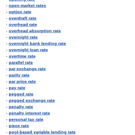
-
open-market rates
-
option rate
-
overdraft rate
-
overhead rate
-
overhead absorption rate
-
overnight rate
-
overnight bank lending rate
-
overnight loan rate
-
overtime rate
-
parallel rate
-
par exchange rate
-
parity rate
-
par price rate
-
pay rate
-
pegged rate
-
pegged exchange rate
-
penalty rate
-
penalty interest rate
-
personal tax rate
-
piece rate
-
pool-based variable lending rate