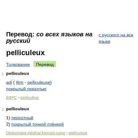
Перевод:
со всех языков на
с русского на все
русский
языки
pelliculeux
Толкование
Перевод
pelliculeux
1
adj
(
fém
-
pelliculeuse
)
покрытый перхотью
БФРС
pelliculeux
>
pelliculeux
2
1)
перхотный
2)
покрытый тонкой плёнкой
Dictionnaire médical français-russe
pelliculeux
>