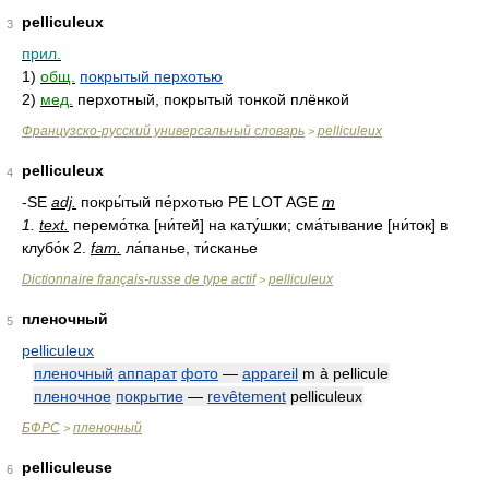
pelliculeux
3
прил.
1)
общ.
покрытый перхотью
2)
мед.
перхотный, покрытый тонкой плёнкой
Французско-русский универсальный словарь
pelliculeux
>
pelliculeux
4
-SE
adj.
покры́тый пе́рхотью РЕ LOT AGE
m
1.
text.
перемо́тка [ни́тей] на кату́шки; сма́тывание [ни́ток] в
клубо́к 2.
fam.
ла́панье, ти́сканье
Dictionnaire français-russe de type actif
pelliculeux
>
пленочный
5
pelliculeux
пленочный
аппарат
фото
—
appareil
m à pellicule
пленочное
покрытие
—
revêtement
pelliculeux
БФРС
пленочный
>
pelliculeuse
6