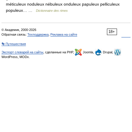
méticuleux noduleux nébuleux onduleux papuleux pelliculeux
populeux… …
Dictionnaire des rimes
© Академик, 2000-2026
18+
Обратная связь:
Техподдержка
,
Реклама на сайте
👣 Путешествия
Экспорт словарей на сайты
, сделанные на PHP,
Joomla,
Drupal,
WordPress, MODx.