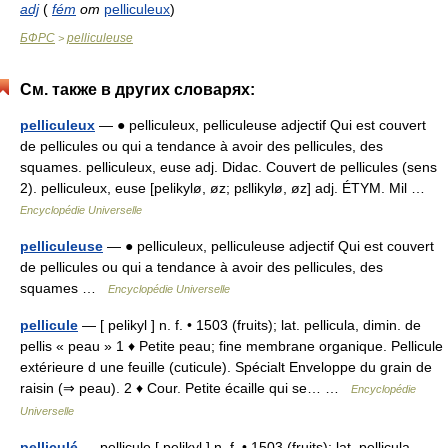
adj
(
fém
от
pelliculeux
)
БФРС
pelliculeuse
>
См. также в других словарях:
pelliculeux
— ● pelliculeux, pelliculeuse adjectif Qui est couvert
de pellicules ou qui a tendance à avoir des pellicules, des
squames. pelliculeux, euse adj. Didac. Couvert de pellicules (sens
2). pelliculeux, euse [pelikylø, øz; pɛllikylø, øz] adj. ÉTYM. Mil …
Encyclopédie Universelle
pelliculeuse
— ● pelliculeux, pelliculeuse adjectif Qui est couvert
de pellicules ou qui a tendance à avoir des pellicules, des
squames …
Encyclopédie Universelle
pellicule
— [ pelikyl ] n. f. • 1503 (fruits); lat. pellicula, dimin. de
pellis « peau » 1 ♦ Petite peau; fine membrane organique. Pellicule
extérieure d une feuille (cuticule). Spécialt Enveloppe du grain de
raisin (⇒ peau). 2 ♦ Cour. Petite écaille qui se… …
Encyclopédie
Universelle
pelliculé
— pellicule [ pelikyl ] n. f. • 1503 (fruits); lat. pellicula,