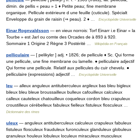
dimin. de pellis « peau » 1 ♦ Petite peau; fine membrane
organique. Pellicule extérieure d une feuille (cuticule). Spécialt
Enveloppe du grain de raisin (⇒ peau). 2 ♦ …
Encyclopédie Universelle
Einar Rognvaldsson
— en vieux norrois: Torf Einarr i.e Einar « la
Tourbe » est Jarl ou comte des Orcades de à 893 à 920.
Sommaire 1 Origine 2 Règne 3 Postérité …
Wikipédia en Français
pelliculaire
— [ pelikylɛr ] adj. • 1826; de pellicule ♦ Sc. Qui forme
une pellicule, une fine membrane ou lamelle. ● pelliculaire adjectif
Qui forme une pellicule. Relatif aux pellicules du cuir chevelu. ●
pelliculaire (expressions) adjectif …
Encyclopédie Universelle
leu
— alleux anguleux antituberculeux argileux bas bleu bigleux
bileux bleu bleue broussailleux bulleux cafouilleux calculeux
calleux cauteleux chatouilleux coqueleux cordon bleu crapuleux
croustilleux cérébelleux fabuleux fielleux fistuleux flosculeux …
Dictionnaire des rimes
uleux
— anguleux antituberculeux calculeux crapuleux fabuleux
fistuleux flosculeux frauduleux furonculeux glanduleux globuleux
granuleux houleux lobuleux loculeux miraculeux musculeux