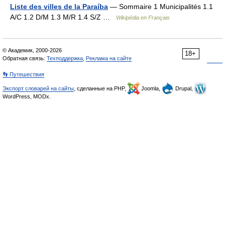
Liste des villes de la Paraíba
— Sommaire 1 Municipalités 1.1
A/C 1.2 D/M 1.3 M/R 1.4 S/Z …
Wikipédia en Français
© Академик, 2000-2026
18+
Обратная связь:
Техподдержка
,
Реклама на сайте
👣 Путешествия
Экспорт словарей на сайты
, сделанные на PHP,
Joomla,
Drupal,
WordPress, MODx.