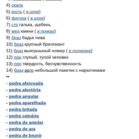
4)
скала
5)
кость
(
в игре
)
6)
фигура
(
в игре
)
7)
стр
галька, щебень
8)
мед
камни
(
в почках
)
9)
браз
бадья пива
10)
браз
крупный бриллиант
11)
браз
выигрышный номер
(
в лотерее
)
12)
прн
глупый, тупой человек
13)
прн
твердость, бесчувственность
14)
браз
арго
небольшой пакетик с наркотиками
••
-
pedra afeiçoada
-
pedra alectória
-
pedra angular
-
pedra aparelhada
-
pedra britada
-
pedra calcária
-
pedra de amolar
-
pedra de ara
-
pedra de brunir