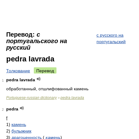
Перевод:
с
с русского на
португальского на
португальский
русский
pedra lavrada
Толкование
Перевод
pedra lavrada
1
обработанный, отшлифованный камень
Portuguese-russian dictionary
pedra lavrada
>
pedra
2
f
1)
камень
2)
булыжник
3)
драгоценность
(
камень
)