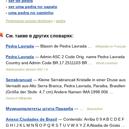
-
ser de pedra
-
ser uma pedra no sapato
-
uma pedra no caminho
Portuguese-russian dictionary
pedra
>
См. также в других словарях:
Pedra Lavrada
— Blason de Pedra Lavrada …
Wikipédia en Français
Pedra Lavrada
— Admin ASC 2 Code Orig. name Pedra Lavrada
Country and Admin Code BR.17.2511103 BR …
World countries
Adminstrative division ASC I-II
Serrabrancait
— Kleine Serrabrancait Kristalle in einer Druse aus
Vernadit aus Alto Serra Branca, Pedra Lavrada, Paraiba, Brasilien
(Größe der Stufe: 4,7 cm) Andere Namen IMA 1998 006 …
Deutsch Wikipedia
Муниципалитеты штата Параиба
— …
Википедия
Anexo:Ciudades de Brasil
— Contenido: Arriba 0 9 A B C D E F
G H I J K L M N Ñ O P Q R S T U V W X Y Z A Abadia de Goiás …