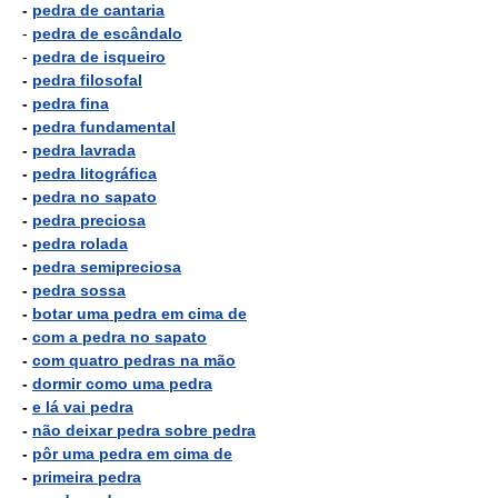
-
pedra de cantaria
-
pedra de escândalo
-
pedra de isqueiro
-
pedra filosofal
-
pedra fina
-
pedra fundamental
-
pedra lavrada
-
pedra litográfica
-
pedra no sapato
-
pedra preciosa
-
pedra rolada
-
pedra semipreciosa
-
pedra sossa
-
botar uma pedra em cima de
-
com a pedra no sapato
-
com quatro pedras na mão
-
dormir como uma pedra
-
e lá vai pedra
-
não deixar pedra sobre pedra
-
pôr uma pedra em cima de
-
primeira pedra