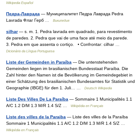
Wikipedia Español
Педра-Лаврада
— Муниципалитет Педра Лаврада Pedra
Lavrada Флаг Герб …
Википедия
silhar
— s. m. 1. Pedra lavrada em quadrado, para revestimento
de paredes. 2. Pedra que vai de uma face até meio da parede.
3. Pedra em que assenta o cortiço. • Confrontar: cilhar …
Dicionário da Língua Portuguesa
Liste der Gemeinden in Paraíba
— Die untenstehenden
Gemeinden liegen im brasilianischen Bundesstaat Paraíba. Die
Zahl hinter den Namen ist die Bevölkerung im Gemeindegebiet in
einer Schätzung des brasilianischen Bundesamtes für Statistik und
Geographie (IBGE) für den 1. Juli… …
Deutsch Wikipedia
Liste Des Villes De La Paraíba
— Sommaire 1 Municipalités 1.1
A/C 1.2 D/M 1.3 M/R 1.4 S/Z …
Wikipédia en Français
Liste des villes de la Paraiba
— Liste des villes de la Paraíba
Sommaire 1 Municipalités 1.1 A/C 1.2 D/M 1.3 M/R 1.4 S/Z …
Wikipédia en Français