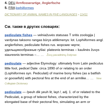
4.
DEU
Armflosserartige, Anglerfische
5.
FRA
lophiiformes
DICTIONARY OF ANIMAL NAMES IN FIVE LANGUAGES
11411
>
См. также в других словарях:
pediculate fishes
— velniažuvės statusas T sritis zoologija |
vardynas taksono rangas būrys atitikmenys: lot. Lophiiformes angl.
anglerfishes; pediculate fishes rus. морские черти;
удильщикообразные ryšiai: platesnis terminas – kaulinės žuvys
siauresnis terminas –… …
Žuvų pavadinimų žodynas
pediculate
— adjective Etymology: ultimately from Latin pediculus
little foot, pedicel Date: circa 1890 of or relating to an order
(Lophiiformes syn. Pediculati) of marine bony fishes (as a batfish
or goosefish) with pectoral fins at the end of an armlike… …
New
Collegiate Dictionary
pediculate
— /peuh dik yeuh lit, layt /, adj. 1. of or related to the
Pediculati, a group of teleost fishes, characterized by the
elongated base of their pectoral fins, simulating an arm or