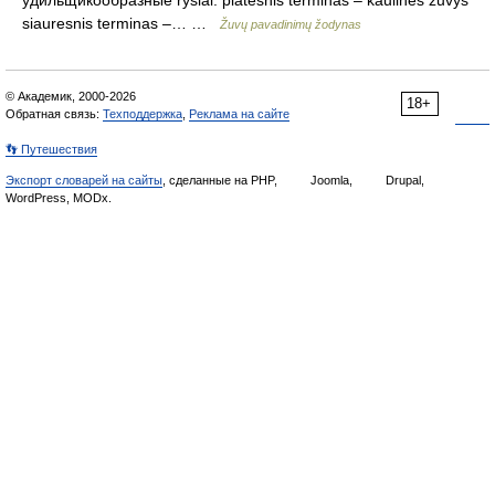
удильщикообразные ryšiai: platesnis terminas – kaulinės žuvys
siauresnis terminas –… …
Žuvų pavadinimų žodynas
© Академик, 2000-2026
18+
Обратная связь:
Техподдержка
,
Реклама на сайте
👣 Путешествия
Экспорт словарей на сайты
, сделанные на PHP,
Joomla,
Drupal,
WordPress, MODx.