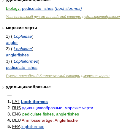
3
Biology:
pediculate fishes
(Lophiiformes)
Универсальный русско-английский словарь
удильщикообразные
>
морские черти
4
1)
(
Lophiidae
)
angler
2)
(
Lophiidae
)
anglerfishes
3)
(
Lophiiformes
)
pediculate fishes
Русско-английский биологический словарь
морские черти
>
удильщикообразные
5
—
1.
LAT
Lophiiformes
2.
RUS
удильщикообразные, морские черти
3.
ENG
pediculate fishes, anglerfishes
4.
DEU
Armflosserartige, Anglerfische
5.
FRA
lophiiformes