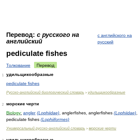
Перевод:
с русского на
с английского на
английский
русский
pediculate fishes
Толкование
Перевод
удильщикообразные
1
pediculate fishes
Русско-английский биологический словарь
удильщикообразные
>
морские черти
2
Biology:
angler
(Lophiidae)
, anglerfishes, anglerfishes
(Lophiidae)
,
pediculate fishes
(Lophiiformes)
Универсальный русско-английский словарь
морские черти
>
удильщикообразные