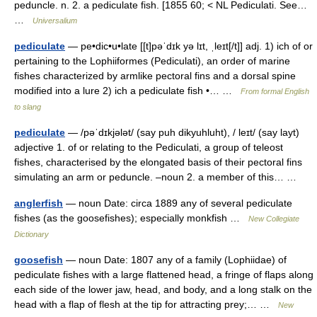
peduncle. n. 2. a pediculate fish. [1855 60; < NL Pediculati. See…
…
Universalium
pediculate
— pe•dic•u•late [[t]pəˈdɪk yə lɪt, ˌleɪt[/t]] adj. 1) ich of or
pertaining to the Lophiiformes (Pediculati), an order of marine
fishes characterized by armlike pectoral fins and a dorsal spine
modified into a lure 2) ich a pediculate fish •… …
From formal English
to slang
pediculate
— /pəˈdɪkjələt/ (say puh dikyuhluht), / leɪt/ (say layt)
adjective 1. of or relating to the Pediculati, a group of teleost
fishes, characterised by the elongated basis of their pectoral fins
simulating an arm or peduncle. –noun 2. a member of this… …
anglerfish
— noun Date: circa 1889 any of several pediculate
fishes (as the goosefishes); especially monkfish …
New Collegiate
Dictionary
goosefish
— noun Date: 1807 any of a family (Lophiidae) of
pediculate fishes with a large flattened head, a fringe of flaps along
each side of the lower jaw, head, and body, and a long stalk on the
head with a flap of flesh at the tip for attracting prey;… …
New