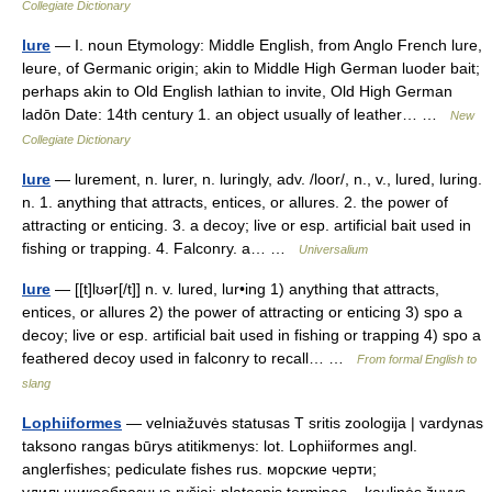
Collegiate Dictionary
lure
— I. noun Etymology: Middle English, from Anglo French lure,
leure, of Germanic origin; akin to Middle High German luoder bait;
perhaps akin to Old English lathian to invite, Old High German
ladōn Date: 14th century 1. an object usually of leather… …
New
Collegiate Dictionary
lure
— lurement, n. lurer, n. luringly, adv. /loor/, n., v., lured, luring.
n. 1. anything that attracts, entices, or allures. 2. the power of
attracting or enticing. 3. a decoy; live or esp. artificial bait used in
fishing or trapping. 4. Falconry. a… …
Universalium
lure
— [[t]lʊər[/t]] n. v. lured, lur•ing 1) anything that attracts,
entices, or allures 2) the power of attracting or enticing 3) spo a
decoy; live or esp. artificial bait used in fishing or trapping 4) spo a
feathered decoy used in falconry to recall… …
From formal English to
slang
Lophiiformes
— velniažuvės statusas T sritis zoologija | vardynas
taksono rangas būrys atitikmenys: lot. Lophiiformes angl.
anglerfishes; pediculate fishes rus. морские черти;