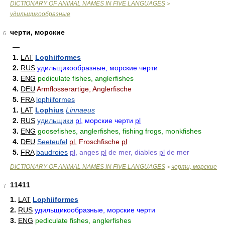
DICTIONARY OF ANIMAL NAMES IN FIVE LANGUAGES
>
удильщикообразные
черти, морские
6
—
1.
LAT
Lophiiformes
2.
RUS
удильщикообразные, морские черти
3.
ENG
pediculate fishes, anglerfishes
4.
DEU
Armflosserartige, Anglerfische
5.
FRA
lophiiformes
1.
LAT
Lophius
Linnaeus
2.
RUS
удильщики
pl
, морские черти
pl
3.
ENG
goosefishes, anglerfishes, fishing frogs, monkfishes
4.
DEU
Seeteufel
pl
, Froschfische
pl
5.
FRA
baudroies
pl
, anges
pl
de mer, diables
pl
de mer
DICTIONARY OF ANIMAL NAMES IN FIVE LANGUAGES
черти, морские
>
11411
7
1.
LAT
Lophiiformes
2.
RUS
удильщикообразные, морские черти
3.
ENG
pediculate fishes, anglerfishes