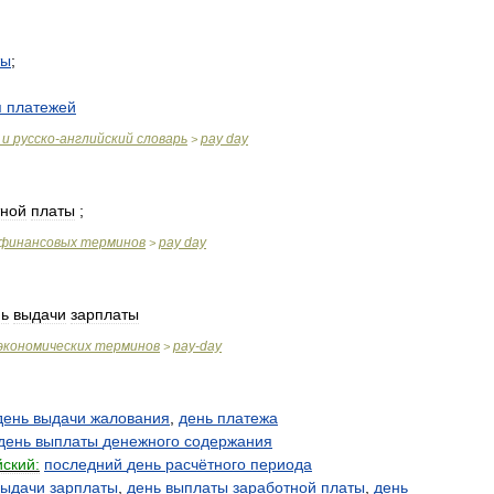
ты
;
я
платежей
и
русско
-
английский
словарь
pay
day
>
тной
платы
;
финансовых
терминов
pay
day
>
нь
выдачи
зарплаты
экономических
терминов
pay
-
day
>
день
выдачи
жалования
,
день
платежа
день
выплаты
денежного
содержания
йский:
последний
день
расчётного
периода
выдачи
зарплаты
,
день
выплаты
заработной
платы
,
день