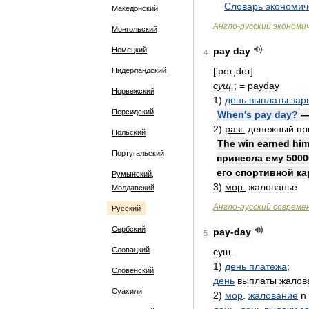
.
.
Словарь
экономич
Македонский
Англо
-
русский
экономи
Монгольский
Немецкий
pay
day
4
['
peɪˌdeɪ
]
Нидерландский
сущ
.
; =
payday
Норвежский
1
)
день
выплаты
зар
Персидский
When
'
s
pay
day
?
2
)
разг
.
денежный
пр
Польский
The
win
earned
hi
Португальский
принесла
ему
5000
его
спортивной
ка
Румынский,
3
)
мор
.
жалованье
Молдавский
Англо
-
русский
совреме
Русский
Сербский
pay
-
day
5
Словацкий
сущ
.
1
)
день
платежа
;
Словенский
день
выплаты
жалов
Суахили
2
)
мор
.
жалование
n