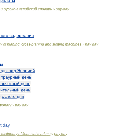
арплаты
и
русско
-
английский
словарь
pay
-
day
>
ного
содержания
ry
of
planing
,
cross
-
planing
and
slotting
machines
pay
day
>
ты
еды
над
Японией
—
траурный
день
расчетный
день
мительный
день
—
с
этого
дня
tionary
pay
day
>
t
day
n
dictionary
of
financial
markets
pay
day
>