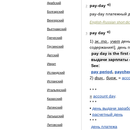
Арабский
pay
-
day
2
Болгарский
pay
-
day
платежный
Венгерский
English
-
Russian
short
dic
Вьетнамский
pay
day
3
Греческий
1
)
эк
.
тр
.
,
учет
ден
Грузинский
содержания
\],
день
п
pay
day
is
the
first
Датский
выдачи
зарплаты
Иврит
See:
pay
period
,
payche
Исландский
2
)
фин
.
,
бирж
.
=
acc
Испанский
* * *
Итальянский
=
account
day
.
Казахский
* * *
Латинский
•
день
выдачи
зараб
•
расчетный
день
Латышский
* * *
Литовский
день
платежа