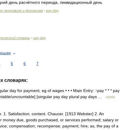
дний
день
расчётного
периода
,
ликвидационный
день
по
экономике
и
финансам
pay
day
>
тический
словарь
pay
day
>
ующая
→
4
5
6
7
их
словарях:
gular
day
for
payment
,
eg
of
wages
• • •
Main
Entry:
↑
pay
* * *
pay
ntable
/
uncountable
] [
singular
pay
day
plural
pay
days
…
Useful
n
.
1
.
Satisfaction
;
content
.
Chaucer
. [
1913
Webster
]
2
.
An
or
money
due
,
goods
purchased
,
or
services
performed
;
salary
or
vice
;
compensation
;
recompense
;
payment
;
hire
;
as
,
the
pay
of
a