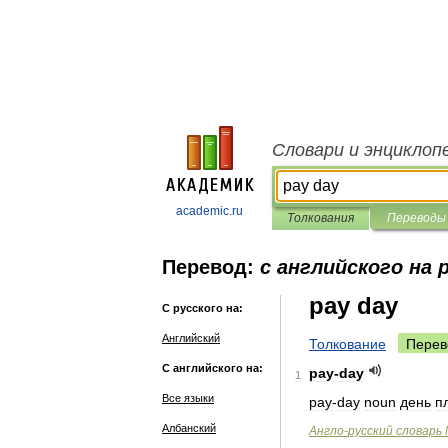
Словари и энциклоп
academic.ru
Толкования
Переводы
Перевод:
с английского на 
pay day
С русского на:
Английский
Толкование
Перев
С английского на:
pay
-
day
1
Все языки
pay
-
day
noun
день
п
Албанский
Англо
-
русский
словарь