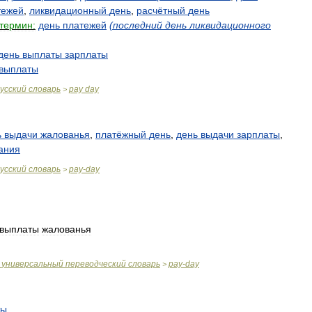
тежей
,
ликвидационный
день
,
расчётный
день
термин:
день
платежей
(
последний
день
ликвидационного
день
выплаты
зарплаты
выплаты
усский
словарь
pay
day
>
ь
выдачи
жалованья
,
платёжный
день
,
день
выдачи
зарплаты
,
ания
усский
словарь
pay
-
day
>
выплаты
жалованья
универсальный
переводческий
словарь
pay
-
day
>
ты