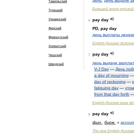
день
,
день
выдачи
з
Тамильский
Большой
англо
-
русский
Турецкий
Украинский
pay
day
6
PD
,
pay
day
Финский
день
выплаты
денеж
Французский
English
-
Russian
dictiona
Хорватский
pay
day
7
Чешский
день
выдачи
зарпла
Шведский
V
-
J
Day
—
День
поб
a
day
of
mourning
day
of
reckoning
—
fatiguing
day
—
уто
from
that
day
forth
English
-
Russian
base
dic
pay
day
8
фин
.
,
бирж
.
=
accoun
The
new
English
-
Russia