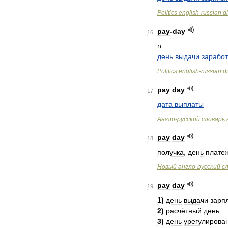
Politics
english
-
russian
d
pay
-
day
16
n
день
выдачи
зарабо
Politics
english
-
russian
d
pay
day
17
дата
выплаты
Англо
-
русский
словарь
pay
day
18
получка
,
день
плате
Новый
англо
-
русский
с
pay
day
19
1
)
день
выдачи
зарп
2
)
расчётный
день
3
)
день
урегулирова