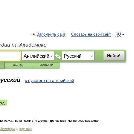
Запомнить сайт
Словарь на свой сайт
RU
едии на Академике
Найти!
Книги
Игры ⚽
русский
с русского на английский
од
латежа
,
платежный
день
;
день
выплаты
жалованья
Мюллера
pay
-
day
>