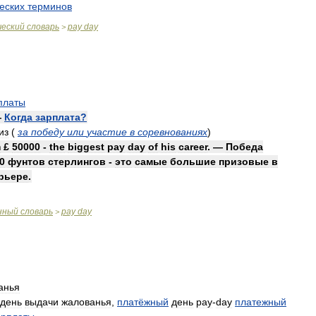
еских
терминов
.
ческий
словарь
pay
day
>
платы
—
Когда
зарплата
?
из
(
за
победу
или
участие
в
соревнованиях
)
m
£
50000
-
the
biggest
pay
day
of
his
career
. —
Победа
0
фунтов
стерлингов
-
это
самые
большие
призовые
в
рьере
.
нный
словарь
pay
day
>
анья
день
выдачи
жалованья
,
платёжный
день
pay
-
day
платежный