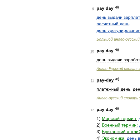
pay
day
9
день
выдачи
зарпла
расчетный
день
;
день
урегулировани
Большой
англо
-
русский
pay
day
10
день
выдачи
зарабо
Англо
-
Русский
словарь
pay
-
day
11
платежный
день
,
де
Англо
-
русский
словарь
pay
day
12
1
)
Морской
термин:
2
)
Военный
термин:
3
)
Британский
англи
4
)
Экономика:
день