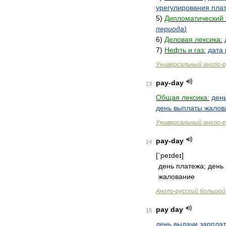
урегулирования
пла
5
)
Дипломатический
периода
)
6
)
Деловая
лексика:
7
)
Нефть
и
газ:
дата
Универсальный
англо
-
р
pay
-
day
13
Общая
лексика:
ден
день
выплаты
жалов
Универсальный
англо
-
р
pay
-
day
14
[`
peɪdeɪ
]
день
платежа
;
день
жалование
Англо
-
русский
большой
pay
day
15
день
выдачи
зарпла