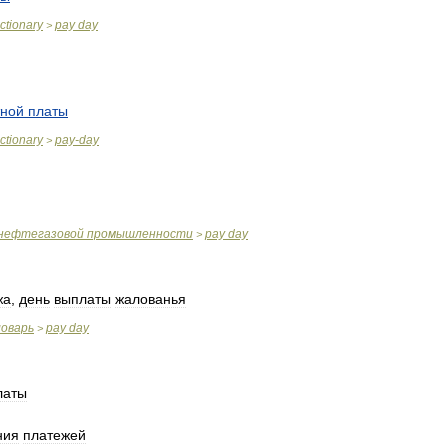
ictionary
pay
day
>
тной
платы
ictionary
pay
-
day
>
нефтегазовой
промышленности
pay
day
>
жа
,
день
выплаты
жалованья
ловарь
pay
day
>
латы
ния
платежей