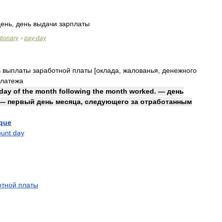
день
,
день
выдачи
зарплаты
tionary
pay
-
day
>
ь
выплаты
заработной
платы
[
оклада
,
жалованья
,
денежного
латежа
day
of
the
month
following
the
month
worked
. —
день
—
первый
день
месяца
,
следующего
за
отработанным
que
ount
day
отной
платы