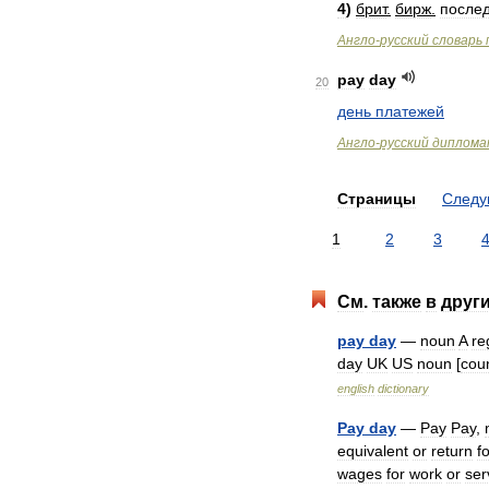
4
)
брит
.
бирж
.
после
Англо
-
русский
словарь
pay
day
20
день
платежей
Англо
-
русский
диплома
Страницы
След
1
2
3
См
.
также
в
друг
pay
day
—
noun
A
re
day
UK
US
noun
[
cou
english
dictionary
Pay
day
—
Pay
Pay
,
equivalent
or
return
f
wages
for
work
or
ser