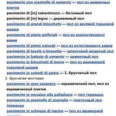
pavimento con piastrelle di cemento
—
пол из цементных
плиток
pavimento di [in] calcestruzzo — бетонный пол
pavimento di [in] legno — деревянный пол
pavimento di grandi blocchetti
—
пол из крупной торцовой
шашки
pavimento di pietre artificiali
—
пол из искусственного
камня
pavimento di pietre naturali
—
пол из естественного камня
pavimento di tavole a linguetta
—
шпунтовой дощатый пол
pavimento in battuto di cemento
—
цементный пол
pavimento in blocchetti di legno
—
пол из деревянной
торцовой шашки
pavimento in cubetti di pietra
— 1. брусчатый пол
2. брусчатая мостовая
pavimento in gres ceramico
— керамический пол, пол из
керамической плитки
pavimento in mosaico alla palladiana
—
пол терраццо
pavimento in piastrelle di graniglia
—
плиточный пол
терраццо
pavimento in schegge di marmo
—
пол из мраморной