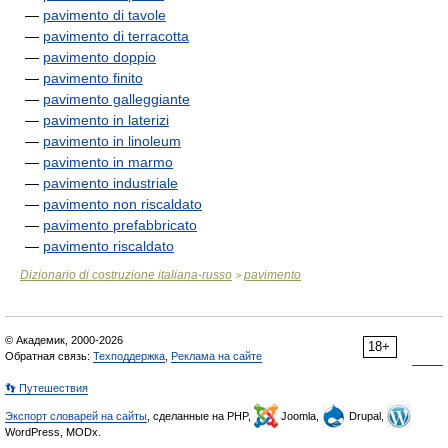
—
pavimento di tavole
—
pavimento di terracotta
—
pavimento doppio
—
pavimento finito
—
pavimento galleggiante
—
pavimento in laterizi
—
pavimento in linoleum
—
pavimento in marmo
—
pavimento industriale
—
pavimento non riscaldato
—
pavimento prefabbricato
—
pavimento riscaldato
Dizionario di costruzione italiana-russo
pavimento
>
© Академик, 2000-2026
18+
Обратная связь:
Техподдержка
,
Реклама на сайте
👣 Путешествия
Экспорт словарей на сайты
, сделанные на PHP,
Joomla,
Drupal,
WordPress, MODx.