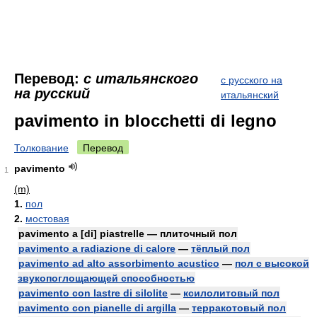
Перевод:
с итальянского
с русского на
на русский
итальянский
pavimento in blocchetti di legno
Толкование
Перевод
pavimento
1
(m)
1.
пол
2.
мостовая
pavimento a [di] piastrelle — плиточный пол
pavimento a radiazione di calore
—
тёплый пол
pavimento ad alto assorbimento acustico
—
пол с высокой
звукопоглощающей способностью
pavimento con lastre di silolite
—
ксилолитовый пол
pavimento con pianelle di argilla
—
терракотовый пол