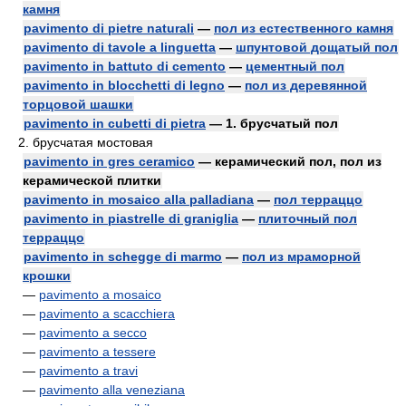
камня
pavimento di pietre naturali
—
пол из естественного камня
pavimento di tavole a linguetta
—
шпунтовой дощатый пол
pavimento in battuto di cemento
—
цементный пол
pavimento in blocchetti di legno
—
пол из деревянной
торцовой шашки
pavimento in cubetti di pietra
— 1. брусчатый пол
2. брусчатая мостовая
pavimento in gres ceramico
— керамический пол, пол из
керамической плитки
pavimento in mosaico alla palladiana
—
пол терраццо
pavimento in piastrelle di graniglia
—
плиточный пол
терраццо
pavimento in schegge di marmo
—
пол из мраморной
крошки
—
pavimento a mosaico
—
pavimento a scacchiera
—
pavimento a secco
—
pavimento a tessere
—
pavimento a travi
—
pavimento alla veneziana