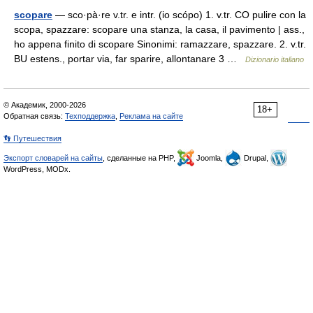
scopare
— sco·pà·re v.tr. e intr. (io scópo) 1. v.tr. CO pulire con la
scopa, spazzare: scopare una stanza, la casa, il pavimento | ass.,
ho appena finito di scopare Sinonimi: ramazzare, spazzare. 2. v.tr.
BU estens., portar via, far sparire, allontanare 3 …
Dizionario italiano
© Академик, 2000-2026
18+
Обратная связь:
Техподдержка
,
Реклама на сайте
👣 Путешествия
Экспорт словарей на сайты
, сделанные на PHP,
Joomla,
Drupal,
WordPress, MODx.