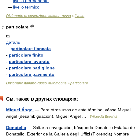
—
livello permanente
—
livello termico
Dizionario di costruzione italiana-russo
livello
>
particolare
7
m
деталь
-
particolare fiancata
-
particolare finito
-
particolare lavorato
-
particolare padiglione
-
particolare pavimento
Dizionario italiano-russo Automobile
particolare
>
См. также в других словарях:
Miguel Ángel
— Para otros usos de este término, véase Miguel
Ángel (desambiguación). Miguel Ángel …
Wikipedia Español
Donatello
— Saltar a navegación, búsqueda Donatello Estatua de
Donatello. Exterior de la Galleria degli Uffizi (Florencia) Nombre