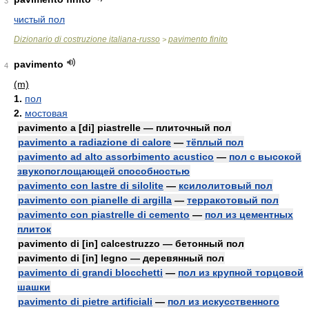
3
чистый пол
Dizionario di costruzione italiana-russo
pavimento finito
>
pavimento
4
(m)
1.
пол
2.
мостовая
pavimento a [di] piastrelle — плиточный пол
pavimento a radiazione di calore
—
тёплый пол
pavimento ad alto assorbimento acustico
—
пол с высокой
звукопоглощающей способностью
pavimento con lastre di silolite
—
ксилолитовый пол
pavimento con pianelle di argilla
—
терракотовый пол
pavimento con piastrelle di cemento
—
пол из цементных
плиток
pavimento di [in] calcestruzzo — бетонный пол
pavimento di [in] legno — деревянный пол
pavimento di grandi blocchetti
—
пол из крупной торцовой
шашки
pavimento di pietre artificiali
—
пол из искусственного