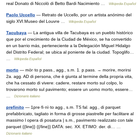
real Donato di Niccolò di Betto Bardi Nacimiento …
Wikipedia Español
Paolo Uccello
— Retrato de Uccello, por un artista anónimo del
siglo XVI.Museo del Louvre …
Wikipedia Español
Tacubaya
— La antigua villa de Tacubaya es un pueblo histórico
que por el crecimiento de la Ciudad de México, se ha convertido
en un barrio más, perteneciente a la Delegación Miguel Hidalgo
del Distrito Federal; se ubica al poniente de la ciudad. Topoglifo…
…
Wikipedia Español
morto
— mòr·to p.pass., agg., s.m. 1. p.pass. → morire, morirsi
2a. agg. AD di persona, che è giunta al termine della propria vita,
che ha cessato di vivere: cadere, restare morto sul colpo, lo
trovarono morto sul pavimento; essere un uomo morto, essere…
…
Dizionario italiano
prefinito
— 1pre·fi·nì·to agg., s.m. TS fal. agg., di parquet
prefabbricato, tagliato in forma di grosse piastrelle per facilitare al
massimo l opera di posatura | s.m., pavimento realizzato con tale
parquet {{line}} {{/line}} DATA: sec. XX. ETIMO: der. di… …
Dizionario italiano