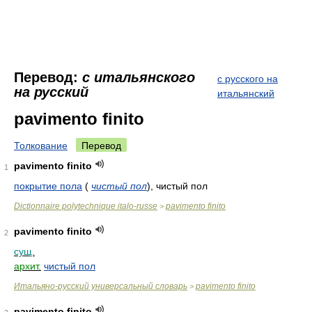
Перевод:
с итальянского
с русского на
на русский
итальянский
pavimento finito
Толкование
Перевод
pavimento finito
1
покрытие пола
(
чистый пол
)
, чистый пол
Dictionnaire polytechnique italo-russe
pavimento finito
>
pavimento finito
2
сущ.
архит.
чистый пол
Итальяно-русский универсальный словарь
pavimento finito
>
pavimento finito