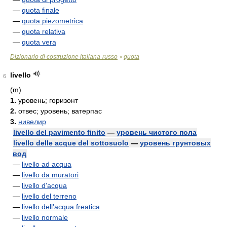
—
quota finale
—
quota piezometrica
—
quota relativa
—
quota vera
Dizionario di costruzione italiana-russo
quota
>
livello
6
(m)
1.
уровень; горизонт
2.
отвес; уровень; ватерпас
3.
нивелир
livello del pavimento finito
—
уровень чистого пола
livello delle acque del sottosuolo
—
уровень грунтовых
вод
—
livello ad acqua
—
livello da muratori
—
livello d'acqua
—
livello del terreno
—
livello dell'acqua freatica
—
livello normale