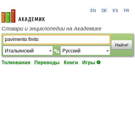
EN
DE
ES
FR
academic.ru
Словари и энциклопедии на Академике
Найти!
Толкования
Переводы
Книги
Игры ⚽