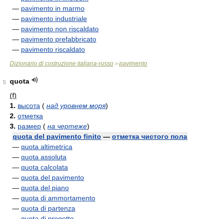
—
pavimento in marmo
—
pavimento industriale
—
pavimento non riscaldato
—
pavimento prefabbricato
—
pavimento riscaldato
Dizionario di costruzione italiana-russo
pavimento
>
quota
5
(f)
1.
высота
(
над уровнем моря
)
2.
отметка
3.
размер
(
на чертеже
)
quota del pavimento finito
—
отметка чистого пола
—
quota altimetrica
—
quota assoluta
—
quota calcolata
—
quota del pavimento
—
quota del piano
—
quota di ammortamento
—
quota di partenza
—
quota di progetto