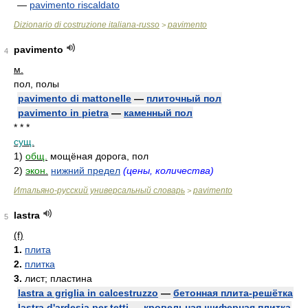
—
pavimento riscaldato
Dizionario di costruzione italiana-russo
pavimento
>
pavimento
4
м.
пол, полы
pavimento di mattonelle
—
плиточный пол
pavimento in pietra
—
каменный пол
* * *
сущ.
1)
общ.
мощёная дорога, пол
2)
экон.
нижний предел
(цены, количества)
Итальяно-русский универсальный словарь
pavimento
>
lastra
5
(f)
1.
плита
2.
плитка
3.
лист; пластина
lastra a griglia in calcestruzzo
—
бетонная плита-решётка
lastra d'ardesia per tetti
—
кровельная шиферная плитка