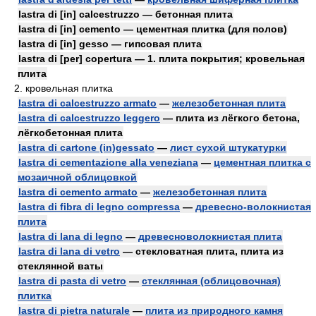
lastra di [in] calcestruzzo — бетонная плита
lastra di [in] cemento — цементная плитка (для полов)
lastra di [in] gesso — гипсовая плита
lastra di [per] copertura — 1. плита покрытия; кровельная
плита
2. кровельная плитка
lastra di calcestruzzo armato
—
железобетонная плита
lastra di calcestruzzo leggero
— плита из лёгкого бетона,
лёгкобетонная плита
lastra di cartone (in)gessato
—
лист сухой штукатурки
lastra di cementazione alla veneziana
—
цементная плитка с
мозаичной облицовкой
lastra di cemento armato
—
железобетонная плита
lastra di fibra di legno compressa
—
древесно-волокнистая
плита
lastra di lana di legno
—
древесноволокнистая плита
lastra di lana di vetro
— стекловатная плита, плита из
стеклянной ваты
lastra di pasta di vetro
—
стеклянная (облицовочная)
плитка
lastra di pietra naturale
—
плита из природного камня