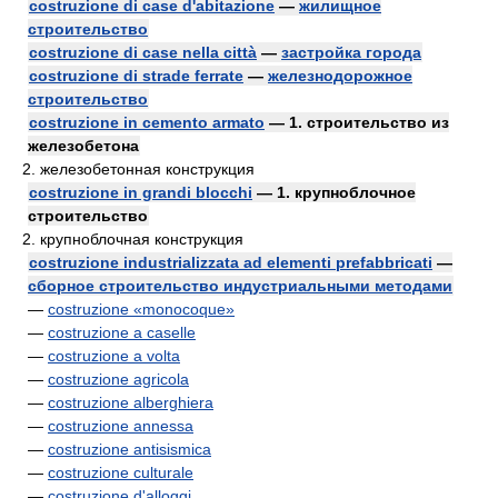
costruzione di case d'abitazione
—
жилищное
строительство
costruzione di case nella città
—
застройка города
costruzione di strade ferrate
—
железнодорожное
строительство
costruzione in cemento armato
— 1. строительство из
железобетона
2. железобетонная конструкция
costruzione in grandi blocchi
— 1. крупноблочное
строительство
2. крупноблочная конструкция
costruzione industrializzata ad elementi prefabbricati
—
сборное строительство индустриальными методами
—
costruzione «monocoque»
—
costruzione a caselle
—
costruzione a volta
—
costruzione agricola
—
costruzione alberghiera
—
costruzione annessa
—
costruzione antisismica
—
costruzione culturale
—
costruzione d'alloggi