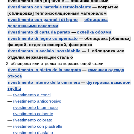
rivestimento con [di] tavole — обшивка досками
rivestimento con materiale termoisolante
— покрытие
[облицовка] теплоизоляционным материалом
rivestimento con pannelli di legno
—
облицовка
деревянными панелями
rivestimento di carta da parato
—
оклейка обоями
rivestimento di legno compensato
— облицовка [обшивка]
фанерой; отделка фанерой; фанеровка
rivestimento in acciaio inossidabile
— 1. облицовка или
отделка нержавеющей сталью
2. облицовка или отделка из нержавеющей стали
rivestimento in pietra della scarpata
—
каменная одежда
откоса
rivestimento interno della ciminiera
—
футеровка дымовой
трубы
—
rivestimento a conci
—
rivestimento anticorrosivo
—
rivestimento bituminoso
—
rivestimento coibente
—
rivestimento colorato
—
rivestimento con piastrelle
—
rivestimento d'asfalto