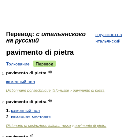
Перевод:
с итальянского
с русского на
на русский
итальянский
pavimento di pietra
Толкование
Перевод
pavimento di pietra
1
каменный пол
Dictionnaire polytechnique italo-russe
pavimento di pietra
>
pavimento di pietra
2
1.
каменный пол
2.
каменная мостовая
Dizionario di costruzione italiana-russo
pavimento di pietra
>
pavimento