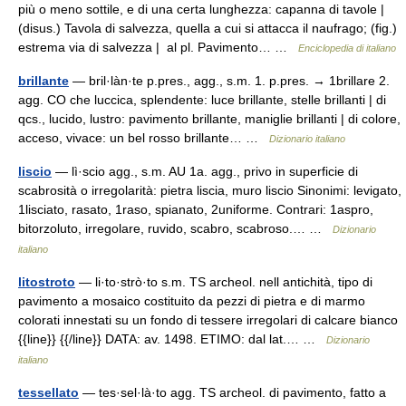
più o meno sottile, e di una certa lunghezza: capanna di tavole |
(disus.) Tavola di salvezza, quella a cui si attacca il naufrago; (fig.)
estrema via di salvezza | al pl. Pavimento… …
Enciclopedia di italiano
brillante
— bril·làn·te p.pres., agg., s.m. 1. p.pres. → 1brillare 2.
agg. CO che luccica, splendente: luce brillante, stelle brillanti | di
qcs., lucido, lustro: pavimento brillante, maniglie brillanti | di colore,
acceso, vivace: un bel rosso brillante… …
Dizionario italiano
liscio
— lì·scio agg., s.m. AU 1a. agg., privo in superficie di
scabrosità o irregolarità: pietra liscia, muro liscio Sinonimi: levigato,
1lisciato, rasato, 1raso, spianato, 2uniforme. Contrari: 1aspro,
bitorzoluto, irregolare, ruvido, scabro, scabroso.… …
Dizionario
italiano
litostroto
— li·to·strò·to s.m. TS archeol. nell antichità, tipo di
pavimento a mosaico costituito da pezzi di pietra e di marmo
colorati innestati su un fondo di tessere irregolari di calcare bianco
{{line}} {{/line}} DATA: av. 1498. ETIMO: dal lat.… …
Dizionario
italiano
tessellato
— tes·sel·là·to agg. TS archeol. di pavimento, fatto a