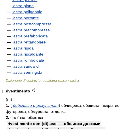
—
lastra piana
—
lastra poligonale
—
lastra portante
—
lastra postcompressa
—
lastra precompressa
—
lastra prefabbricata
—
lastra rettangolare
—
lastra rigida
—
lastra riscaldante
—
lastra romboidale
—
lastra sandwich
—
lastra semirigida
Dizionario di costruzione italiana-russo
lastra
>
rivestimento
6
(m)
1.
(
действие и результат
)
облицовка; обшивка; покрытие;
футеровка, обмуровка; отделка
2.
оплётка, обмотка
rivestimento con [di] assi — обшивка досками