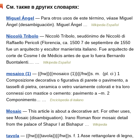
См. также в других словарях:
Miguel Ángel
— Para otros usos de este término, véase Miguel
Ángel (desambiguación). Miguel Ángel …
Wikipedia Español
Niccolò Tribolo
— Niccolò Tríbolo, seudónimo de Niccolò di
Raffaello Pericoli (Florencia, ca. 1500 7 de septiembre de 1550
fue un arquitecto y escultor manierista italiano. Fue arquitecto de
corte de Cosme I de Médicis antes de que lo fuera Bernardo
Buontalenti.… …
Wikipedia Español
mosaico (1)
— {{hw}}{{mosaico (1)}{{/hw}}s. m. (pl. ci ) 1
Composizione decorativa o figurativa di parete o pavimento, a
tasselli di pietra, ceramica o vetro variamente colorati e tra loro
connessi con mastice o cemento: pavimento a –m. 2
Componimento… …
Enciclopedia di italiano
Mosaic
— This article is about a decorative art. For other uses,
see Mosaic (disambiguation). Irano Roman floor mosaic detail
from the palace of Shapur I at Bishapur …
Wikipedia
tavola
— {{hw}}{{tavola}}{{/hw}}s. f. 1 Asse rettangolare di legno,