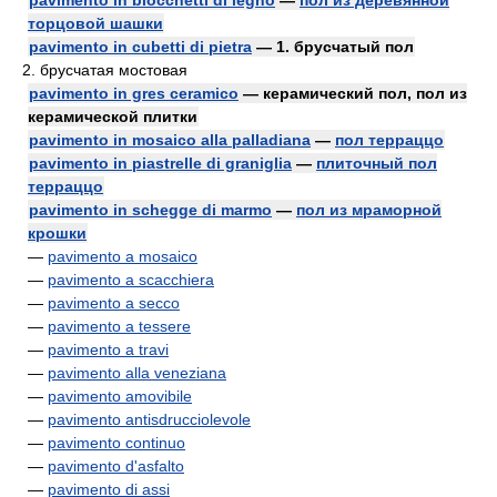
pavimento in blocchetti di legno
—
пол из деревянной
торцовой шашки
pavimento in cubetti di pietra
— 1. брусчатый пол
2. брусчатая мостовая
pavimento in gres ceramico
— керамический пол, пол из
керамической плитки
pavimento in mosaico alla palladiana
—
пол терраццо
pavimento in piastrelle di graniglia
—
плиточный пол
терраццо
pavimento in schegge di marmo
—
пол из мраморной
крошки
—
pavimento a mosaico
—
pavimento a scacchiera
—
pavimento a secco
—
pavimento a tessere
—
pavimento a travi
—
pavimento alla veneziana
—
pavimento amovibile
—
pavimento antisdrucciolevole
—
pavimento continuo
—
pavimento d'asfalto
—
pavimento di assi