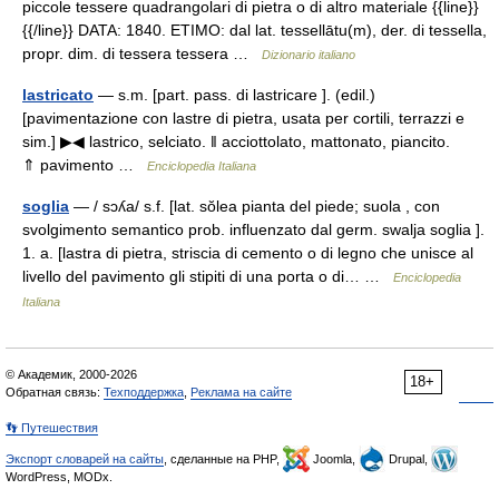
piccole tessere quadrangolari di pietra o di altro materiale {{line}}
{{/line}} DATA: 1840. ETIMO: dal lat. tessellātu(m), der. di tessella,
propr. dim. di tessera tessera …
Dizionario italiano
lastricato
— s.m. [part. pass. di lastricare ]. (edil.)
[pavimentazione con lastre di pietra, usata per cortili, terrazzi e
sim.] ▶◀ lastrico, selciato. ‖ acciottolato, mattonato, piancito.
⇑ pavimento …
Enciclopedia Italiana
soglia
— / sɔʎa/ s.f. [lat. sŏlea pianta del piede; suola , con
svolgimento semantico prob. influenzato dal germ. swalja soglia ].
1. a. [lastra di pietra, striscia di cemento o di legno che unisce al
livello del pavimento gli stipiti di una porta o di… …
Enciclopedia
Italiana
© Академик, 2000-2026
18+
Обратная связь:
Техподдержка
,
Реклама на сайте
👣 Путешествия
Экспорт словарей на сайты
, сделанные на PHP,
Joomla,
Drupal,
WordPress, MODx.