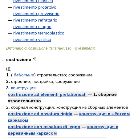
—
rivestimento plastico
—
rivestimento protettivo
—
rivestimento provvisorio
—
rivestimento refrattario
—
rivestimento stagno
—
rivestimento termoplastico
—
rivestimento vinilico
Dizionario di costruzione italiana-russo
rivestimento
>
costruzione
7
(f)
1.
(
действие
)
строительство; сооружение
2.
строение, постройка; сооружение
3.
конструкция
costruzione ad elementi prefabbricati
— 1. сборное
строительство
2. сборная конструкция, конструкция из сборных элементов
costruzione ad ossatura rigida
—
конструкция с жёстким
каркасом
costruzione con ossatura di legno
—
конструкция с
деревянным каркасом