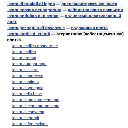
lastra di trucioli di legno
—
древесностружечная плита
lastra nervata per copertura
—
ребристая плита покрытия
lastra ondulata di plastico
—
волнистый пластмассовый
лист
lastra per soglio di davanzale
—
подоконная плита
lastra sottile di eternit
— этернитовая [асбестоцементная]
плитка
—
lastra acrilica trasparente
—
lastra acrilica
—
lastra armata
—
lastra autoportante
—
lastra cellulare
—
lastra compressa
—
lastra continua
—
lastra d'appoggio
—
lastra della base
—
lastra di amianto-cemento
—
lastra di cemento-amianto
—
lastra di conversa
—
lastra di eternit
—
lastra di fondazione