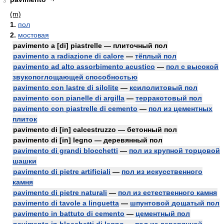
3
(m)
1.
пол
2.
мостовая
pavimento a [di] piastrelle — плиточный пол
pavimento a radiazione di calore
—
тёплый пол
pavimento ad alto assorbimento acustico
—
пол с высокой
звукопоглощающей способностью
pavimento con lastre di silolite
—
ксилолитовый пол
pavimento con pianelle di argilla
—
терракотовый пол
pavimento con piastrelle di cemento
—
пол из цементных
плиток
pavimento di [in] calcestruzzo — бетонный пол
pavimento di [in] legno — деревянный пол
pavimento di grandi blocchetti
—
пол из крупной торцовой
шашки
pavimento di pietre artificiali
—
пол из искусственного
камня
pavimento di pietre naturali
—
пол из естественного камня
pavimento di tavole a linguetta
—
шпунтовой дощатый пол
pavimento in battuto di cemento
—
цементный пол