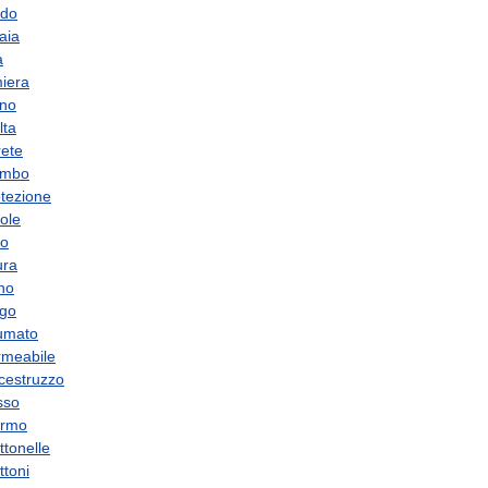
ndo
aia
a
miera
gno
lta
rete
ombo
otezione
ole
bo
ura
no
ugo
umato
rmeabile
cestruzzo
sso
rmo
tonelle
ttoni