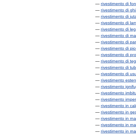
—
rivestimento
di
fo
—
rivestimento
di
ghi
—
rivestimento
di
jut
—
rivestimento
di
la
—
rivestimento
di
le
—
rivestimento
di
ma
—
rivestimento
di
pa
—
rivestimento
di
pi
—
rivestimento
di
pr
—
rivestimento
di
teg
—
rivestimento
di
tu
—
rivestimento
di
us
—
rivestimento
ester
—
rivestimento
ignif
—
rivestimento
imbit
—
rivestimento
impe
—
rivestimento
in
cal
—
rivestimento
in
ge
—
rivestimento
in
ma
—
rivestimento
in
mat
—
rivestimento
in
ma