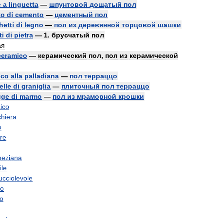
e
a
linguetta
—
шпунтовой
дощатый
пол
to
di
cemento
—
цементный
пол
hetti
di
legno
—
пол
из
деревянной
торцовой
шашки
ti
di
pietra
—
1
.
брусчатый
пол
ая
ceramico
—
керамический
пол
,
пол
из
керамической
ico
alla
palladiana
—
пол
терраццо
elle
di
graniglia
—
плиточный
пол
терраццо
gge
di
marmo
—
пол
из
мраморной
крошки
ico
hiera
o
re
neziana
ile
ucciolevole
uo
to