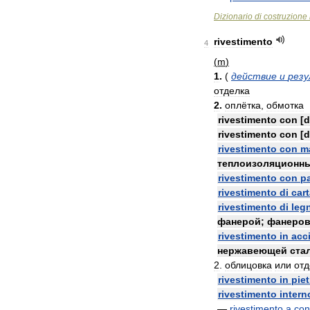
Dizionario
di
costruzione
rivestimento
4
(
m
)
1
.
(
действие
и
рез
отделка
2
.
оплётка
,
обмотка
rivestimento
con
[
d
rivestimento
con
[
d
rivestimento
con
ma
теплоизоляционн
rivestimento
con
pa
rivestimento
di
car
rivestimento
di
leg
фанерой
;
фанеров
rivestimento
in
acc
нержавеющей
ста
2
.
облицовка
или
отд
rivestimento
in
piet
rivestimento
intern
—
rivestimento
a
con