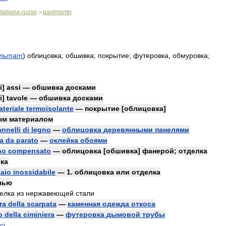
italiana
-
russo
pavimento
>
ультат
)
облицовка
;
обшивка
;
покрытие
;
футеровка
,
обмуровка
;
i
]
assi
—
обшивка
досками
i
]
tavole
—
обшивка
досками
teriale
termoisolante
—
покрытие
[
облицовка
]
ым
материалом
nnelli
di
legno
—
облицовка
деревянными
панелями
ta
da
parato
—
оклейка
обоями
no
compensato
—
облицовка
[
обшивка
]
фанерой
;
отделка
ка
iaio
inossidabile
—
1
.
облицовка
или
отделка
лью
елка
из
нержавеющей
стали
ra
della
scarpata
—
каменная
одежда
откоса
o
della
ciminiera
—
футеровка
дымовой
трубы
ci