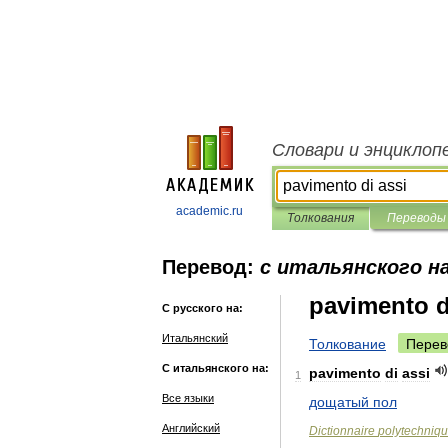
Словари и энциклоп
academic.ru
Толкования
Переводы
Перевод:
с итальянского на
pavimento d
С русского на:
Итальянский
Толкование
Перев
С итальянского на:
pavimento
di
assi
1
Все языки
дощатый
пол
Английский
Dictionnaire
polytechniq