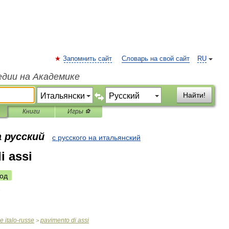
Запомнить сайт
Словарь на свой сайт
RU
едии на Академике
Найти!
Книги
Игры ⚽
 русский
с русского на итальянский
i assi
од
ue
italo
-
russe
pavimento
di
assi
>