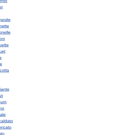
ento
er
esite
ette
onelle
oni
ette
uet
a
le
cotta
iante
zi
leum
mo
iale
scaldato
ricato
ato