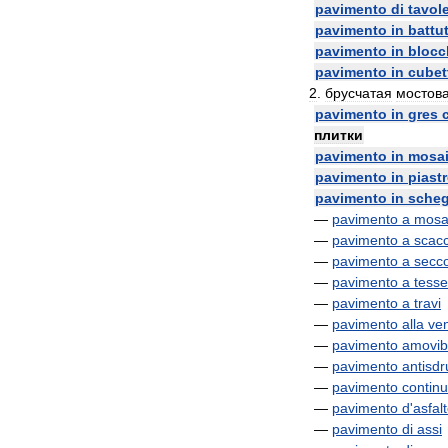
pavimento
di
tavol
pavimento
in
battu
pavimento
in
blocc
pavimento
in
cubet
2
.
брусчатая
мостов
pavimento
in
gres
плитки
pavimento
in
mosa
pavimento
in
piastr
pavimento
in
sche
—
pavimento
a
mosa
—
pavimento
a
scacc
—
pavimento
a
secc
—
pavimento
a
tesse
—
pavimento
a
travi
—
pavimento
alla
ve
—
pavimento
amovib
—
pavimento
antisdr
—
pavimento
contin
—
pavimento
d
'
asfal
—
pavimento
di
assi