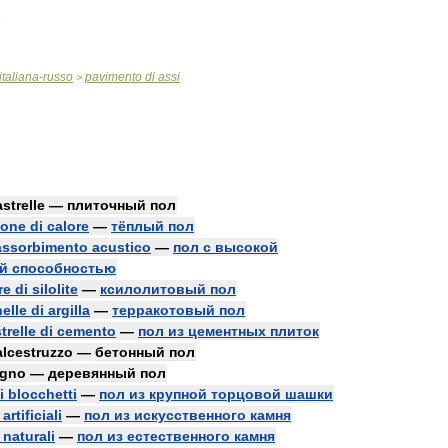
italiana
-
russo
pavimento
di
assi
>
astrelle
—
плиточный
пол
ione
di
calore
—
тёплый
пол
assorbimento
acustico
—
пол
с
высокой
й
способностью
re
di
silolite
—
ксилолитовый
пол
elle
di
argilla
—
терракотовый
пол
trelle
di
cemento
—
пол
из
цементных
плиток
alcestruzzo
—
бетонный
пол
egno
—
деревянный
пол
i
blocchetti
—
пол
из
крупной
торцовой
шашки
artificiali
—
пол
из
искусственного
камня
naturali
—
пол
из
естественного
камня