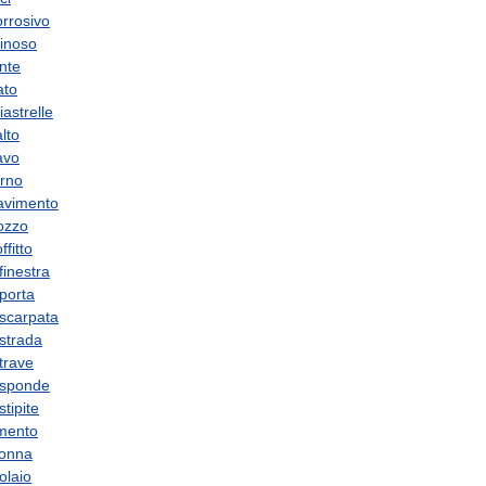
orrosivo
inoso
nte
ato
iastrelle
lto
avo
orno
avimento
ozzo
ffitto
finestra
porta
scarpata
strada
trave
sponde
stipite
mento
lonna
olaio