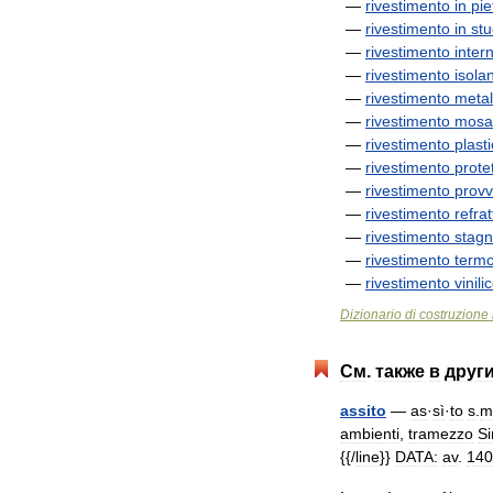
—
rivestimento
in
pie
—
rivestimento
in
st
—
rivestimento
inter
—
rivestimento
isola
—
rivestimento
metal
—
rivestimento
mosa
—
rivestimento
plast
—
rivestimento
prote
—
rivestimento
provv
—
rivestimento
refrat
—
rivestimento
stag
—
rivestimento
termo
—
rivestimento
vinili
Dizionario
di
costruzione
См
.
также
в
друг
assito
—
as
·
sì
·
to
s
.
m
ambienti
,
tramezzo
Si
{{/
line
}}
DATA:
av
.
140