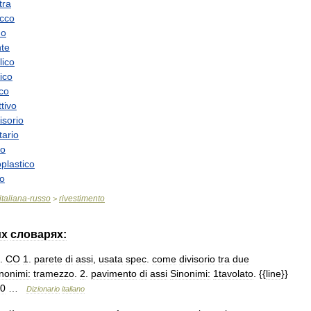
tra
ucco
no
nte
lico
ico
ico
ttivo
isorio
tario
no
plastico
co
italiana
-
russo
rivestimento
>
их
словарях:
.
CO
1
.
parete
di
assi
,
usata
spec
.
come
divisorio
tra
due
nonimi:
tramezzo
.
2
.
pavimento
di
assi
Sinonimi:
1tavolato
. {{
line
}}
0
…
Dizionario
italiano