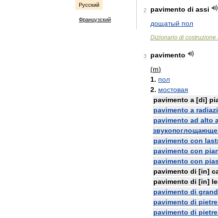
Русский
pavimento
di
assi
2
Французский
дощатый
пол
Dizionario
di
costruzione
pavimento
3
(
m
)
1
.
пол
2
.
мостовая
pavimento
a
[
di
]
pi
pavimento
a
radiaz
pavimento
ad
alto
звукопоглощающе
pavimento
con
last
pavimento
con
pian
pavimento
con
pias
pavimento
di
[
in
]
c
pavimento
di
[
in
]
l
pavimento
di
grand
pavimento
di
pietre
pavimento
di
pietre