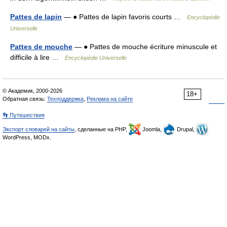
Pattes de lapin
— ● Pattes de lapin favoris courts …
Encyclopédie
Universelle
Pattes de mouche
— ● Pattes de mouche écriture minuscule et
difficile à lire …
Encyclopédie Universelle
© Академик, 2000-2026
18+
Обратная связь:
Техподдержка
,
Реклама на сайте
👣 Путешествия
Экспорт словарей на сайты
, сделанные на PHP,
Joomla,
Drupal,
WordPress, MODx.