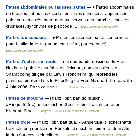
Pattes abdominales ou fausses pattes
— ● Pattes abdominales
ou fausses pattes chez certaines larves d insectes, appendices
pairs non articulés, membraneux, servant à la marche ; chez les
crustacés, synonyme de pléopode …
Encyclopédie Universelle
Pattes fouisseuses
— ● Pattes fouisseuses pattes conformées
pour fouiller la terre (taupe, courtilière, par exemple) …
Encyclopédie Universelle
Pattes d'eph et col roulé
— est une bande dessinée de Fred
Neidhardt publiée aux éditions Delcourt, dans la collection
Shampooing dirigée par Lewis Trondheim, qui reprend les
planches publiés dans le FleurBlog de Fred Neidhart. Elle paraît le
4 juin 2008. Dans ce livre l… …
Wikipédia en Français
Pattes de mouche
— (franz., spr. patt dö mūsch ,
»Fliegenfüße«), unleserliches Geschreibsel, »Hahnen oder
Krähenfüße« …
Meyers Großes Konversations-Lexikon
Pattes d'oie
— (franz., spr. patt dŭá, »Gänsefüße«), scherzhafte
Bezeichnung der kleinen Runzeln, die sich mit eintretendem Alter
in den Augenwinkeln bilden …
Meyers Großes Konversations-Lexikon