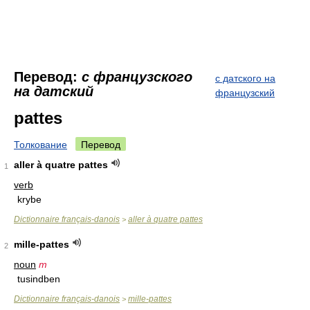
Перевод:
с французского
с датского на
на датский
французский
pattes
Толкование
Перевод
aller à quatre pattes
1
verb
krybe
Dictionnaire français-danois
aller à quatre pattes
>
mille-pattes
2
noun
m
tusindben
Dictionnaire français-danois
mille-pattes
>