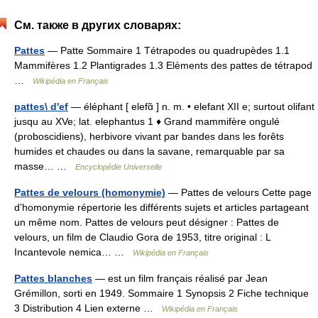
См. также в других словарях:
Pattes
— Patte Sommaire 1 Tétrapodes ou quadrupèdes 1.1
Mammifères 1.2 Plantigrades 1.3 Elèments des pattes de tétrapod
…
Wikipédia en Français
pattes\ d'ef
— éléphant [ elefɑ̃ ] n. m. • elefant XII e; surtout olifant
jusqu au XVe; lat. elephantus 1 ♦ Grand mammifère ongulé
(proboscidiens), herbivore vivant par bandes dans les forêts
humides et chaudes ou dans la savane, remarquable par sa
masse… …
Encyclopédie Universelle
Pattes de velours (homonymie)
— Pattes de velours Cette page
d’homonymie répertorie les différents sujets et articles partageant
un même nom. Pattes de velours peut désigner : Pattes de
velours, un film de Claudio Gora de 1953, titre original : L
Incantevole nemica… …
Wikipédia en Français
Pattes blanches
— est un film français réalisé par Jean
Grémillon, sorti en 1949. Sommaire 1 Synopsis 2 Fiche technique
3 Distribution 4 Lien externe …
Wikipédia en Français