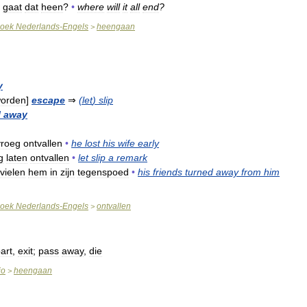
gaat
dat
heen
?
•
where
will
it
all
end
?
oek
Nederlands
-
Engels
heengaan
>
y
orden
]
escape
⇒
(
let
)
slip
l
away
vroeg
ontvallen
•
he
lost
his
wife
early
g
laten
ontvallen
•
let
slip
a
remark
vielen
hem
in
zijn
tegenspoed
•
his
friends
turned
away
from
him
oek
Nederlands
-
Engels
ontvallen
>
art
,
exit
;
pass
away
,
die
io
heengaan
>