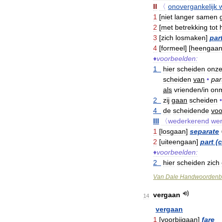
II
〈
onovergankelijk
1
[
niet
langer
samen
2
[
met
betrekking
tot
3
[
zich
losmaken
]
par
4
[
formeel
] [
heengaa
♦
voorbeelden:
1
hier
scheiden
onz
scheiden
van
•
par
als
vrienden
/
in
on
2
zij
gaan
scheiden
•
4
de
scheidende
voo
III
〈wederkerend
we
1
[
losgaan
]
separate
2
[
uiteengaan
]
part
(
♦
voorbeelden:
2
hier
scheiden
zich
Van
Dale
Handwoordenb
vergaan
14
vergaan
1
[
voorbijgaan
]
fare