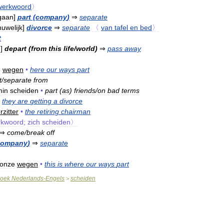
werkwoord
〉
gaan
]
part
(
company
)
⇒
separate
huwelijk
]
divorce
⇒
separate
〈
van
tafel
en
bed
〉
t
n
]
depart
(
from
this
life
/
world
)
⇒
pass
away
e
wegen
•
here
our
ways
part
t
/
separate
from
min
scheiden
•
part
(
as
)
friends
/
on
bad
terms
they
are
getting
a
divorce
rzitter
•
the
retiring
chairman
rkwoord
;
zich
scheiden〉
⇒
come
/
break
off
company
)
⇒
separate
onze
wegen
•
this
is
where
our
ways
part
oek
Nederlands
-
Engels
scheiden
>