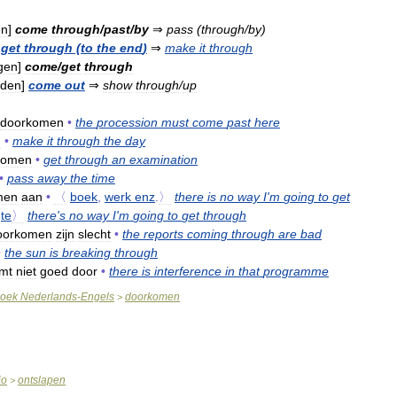
en
]
come
through
/
past
/
by
⇒
pass
(
through
/
by
)
]
get
through
(
to
the
end
)
⇒
make
it
through
gen
]
come
/
get
through
rden
]
come
out
⇒
show
through
/
up
doorkomen
•
the
procession
must
come
past
here
n
•
make
it
through
the
day
komen
•
get
through
an
examination
•
pass
away
the
time
men
aan
•
〈
boek
,
werk
enz
.
〉
there
is
no
way
I
'
m
going
to
get
te
〉
there
'
s
no
way
I
'
m
going
to
get
through
oorkomen
zijn
slecht
•
the
reports
coming
through
are
bad
•
the
sun
is
breaking
through
mt
niet
goed
door
•
there
is
interference
in
that
programme
oek
Nederlands
-
Engels
doorkomen
>
io
ontslapen
>