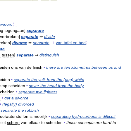
kwoord
〉
ng
tegengaan
]
separate
verbreken
]
separate
⇒
divide
preken
]
divorce
⇒
separate
〈
van
tafel
en
bed
〉
ate
n
tussen
]
separate
⇒
distinguish
eiden
ons
van
de
finish
•
there
are
ten
kilometres
between
us
and
eiden
•
separate
the
yolk
from
the
(
egg
)
white
romp
scheiden
•
sever
the
head
from
the
body
scheiden
•
separate
two
fighters
n
•
get
a
divorce
•
(
legally
)
divorced
separate
the
rubbish
oolwaterstoffen
is
moeilijk
•
separating
hydrocarbons
is
difficult
niet
scherp
van
elkaar
te
scheiden
•
those
concepts
are
hard
to