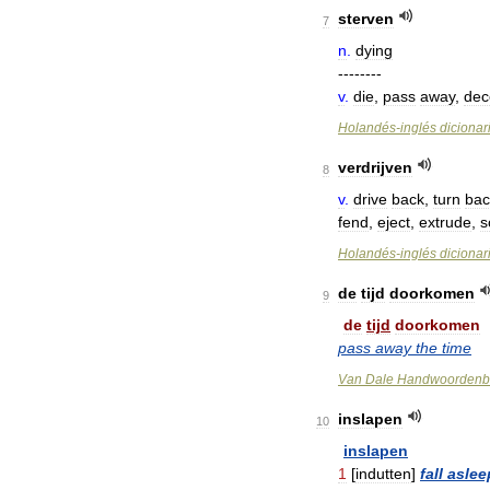
sterven
7
n
.
dying
--------
v
.
die
,
pass
away
,
dec
Holandés
-
inglés
dicionar
verdrijven
8
v
.
drive
back
,
turn
bac
fend
,
eject
,
extrude
,
s
Holandés
-
inglés
dicionar
de
tijd
doorkomen
9
de
tijd
doorkomen
pass
away
the
time
Van
Dale
Handwoordenb
inslapen
10
inslapen
1
[
indutten
]
fall
aslee