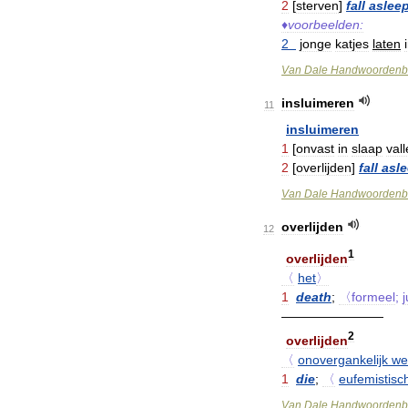
2
[
sterven
]
fall
aslee
♦
voorbeelden:
2
jonge
katjes
laten
Van
Dale
Handwoordenb
insluimeren
11
insluimeren
1
[
onvast
in
slaap
val
2
[
overlijden
]
fall
asl
Van
Dale
Handwoordenb
overlijden
12
1
overlijden
〈
het
〉
1
death
;
〈formeel
;
————————
2
overlijden
〈
onovergankelijk
we
1
die
;
〈
eufemistisc
Van
Dale
Handwoordenb