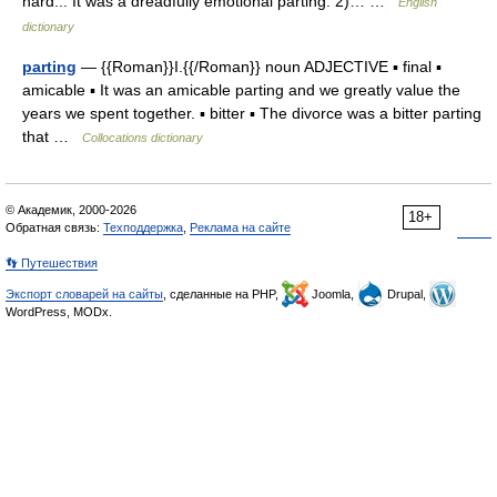
hard... It was a dreadfully emotional parting. 2)… …
English
dictionary
parting
— {{Roman}}I.{{/Roman}} noun ADJECTIVE ▪ final ▪
amicable ▪ It was an amicable parting and we greatly value the
years we spent together. ▪ bitter ▪ The divorce was a bitter parting
that …
Collocations dictionary
© Академик, 2000-2026
18+
Обратная связь:
Техподдержка
,
Реклама на сайте
👣 Путешествия
Экспорт словарей на сайты
, сделанные на PHP,
Joomla,
Drupal,
WordPress, MODx.