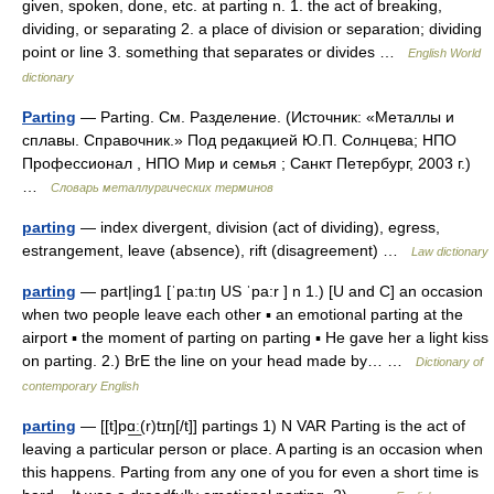
given, spoken, done, etc. at parting n. 1. the act of breaking,
dividing, or separating 2. a place of division or separation; dividing
point or line 3. something that separates or divides …
English World
dictionary
Parting
— Parting. См. Разделение. (Источник: «Металлы и
сплавы. Справочник.» Под редакцией Ю.П. Солнцева; НПО
Профессионал , НПО Мир и семья ; Санкт Петербург, 2003 г.)
…
Словарь металлургических терминов
parting
— index divergent, division (act of dividing), egress,
estrangement, leave (absence), rift (disagreement) …
Law dictionary
parting
— part|ing1 [ˈpa:tıŋ US ˈpa:r ] n 1.) [U and C] an occasion
when two people leave each other ▪ an emotional parting at the
airport ▪ the moment of parting on parting ▪ He gave her a light kiss
on parting. 2.) BrE the line on your head made by… …
Dictionary of
contemporary English
parting
— [[t]pɑ͟ː(r)tɪŋ[/t]] partings 1) N VAR Parting is the act of
leaving a particular person or place. A parting is an occasion when
this happens. Parting from any one of you for even a short time is