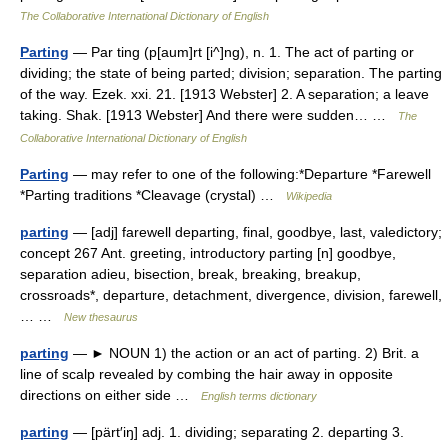
The Collaborative International Dictionary of English
Parting
— Par ting (p[aum]rt [i^]ng), n. 1. The act of parting or
dividing; the state of being parted; division; separation. The parting
of the way. Ezek. xxi. 21. [1913 Webster] 2. A separation; a leave
taking. Shak. [1913 Webster] And there were sudden… …
The
Collaborative International Dictionary of English
Parting
— may refer to one of the following:*Departure *Farewell
*Parting traditions *Cleavage (crystal) …
Wikipedia
parting
— [adj] farewell departing, final, goodbye, last, valedictory;
concept 267 Ant. greeting, introductory parting [n] goodbye,
separation adieu, bisection, break, breaking, breakup,
crossroads*, departure, detachment, divergence, division, farewell,
… …
New thesaurus
parting
— ► NOUN 1) the action or an act of parting. 2) Brit. a
line of scalp revealed by combing the hair away in opposite
directions on either side …
English terms dictionary
parting
— [pärt′iŋ] adj. 1. dividing; separating 2. departing 3.