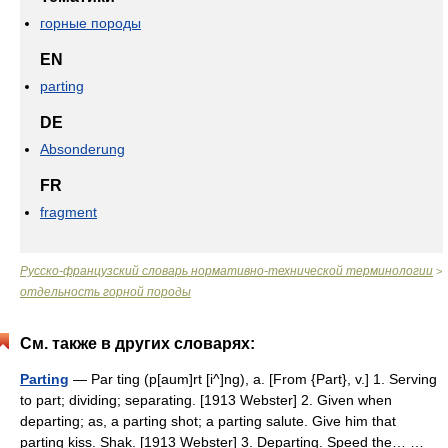
горные породы
EN
parting
DE
Absonderung
FR
fragment
Русско-французский словарь нормативно-технической терминологии
>
отдельность горной породы
См. также в других словарях:
Parting
— Par ting (p[aum]rt [i^]ng), a. [From {Part}, v.] 1. Serving
to part; dividing; separating. [1913 Webster] 2. Given when
departing; as, a parting shot; a parting salute. Give him that
parting kiss. Shak. [1913 Webster] 3. Departing. Speed the… …