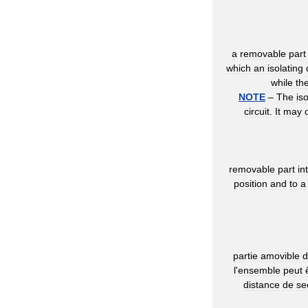
a
removable
part
which
an
isolating
while
th
NOTE
–
The
is
circuit
.
It
may
removable
part
in
position
and
to
a
partie
amovible
d
l
'
ensemble
peut
distance
de
se