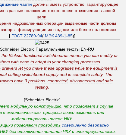
движные
части
должны
иметь
устройство
,
гарантирующее
их
в
разные
положения
только
после
отключения
главной
цепи
.
щения
недозволенных
операций
выдвижные
части
должны
запоры
,
фиксирующие
их
в
одном
или
более
положениях
.
[
ГОСТ
22789
-
94
(
МЭК
439
-
1
-
85
)]
Schneider
Electric
Параллельные
тексты
EN
-
RU
f
the
Blokset
functional
switchboards
means
you
can
modify
or
them
with
ease
to
adapt
to
your
changing
processes
.
e
drawers
let
you
make
these
upgrades
while
the
equipment
is
hout
cutting
switchboard
supply
and
in
complete
safety
.
The
rawers
have
3
positions:
connected
,
disconnected
and
safe
testing
.
[
Schneider
Electric
]
меет
модульную
конструкцию
,
что
позволяет
в
случае
я
технологического
процесса
легко
изменять
или
модернизировать
такое
НКУ
.
ящики
позволяют
проводить
совершенно
безопасно
НКУ
без
отключения
питания
НКУ
и
электроустановки
.