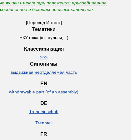
ые
ящики
имеют
три
положения:
присоединенное
,
соединенное
и
безопасное
испытательное
.
[
Перевод
Интент
]
Тематики
НКУ
(
шкафы
,
пульты
,...)
Классификация
>>>
Синонимы
выдвижная
неотделяемая
часть
EN
withdrawable
part
(
of
an
assembly
)
DE
Trenneinschub
Trennteil
FR