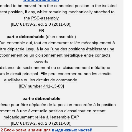
tended
to
be
moved
from
the
connected
position
to
the
isolated
test
position
,
if
any
,
whilst
remaining
mechanically
attached
to
the
PSC
-
assembly
[
IEC
61439
-
2
,
ed
.
2
.
0
(
2011
-
08
)]
FR
partie
débrochable
(
d
'
un
ensemble
)
'
un
ensemble
qui
,
tout
en
demeurant
reliée
mécaniquement
à
être
déplacée
jusqu
'
à
la
ou
l
'
une
des
positions
établissant
une
ctionnement
ou
un
cloisonnement
métallique
entre
contacts
ouverts
distance
de
sectionnement
ou
ce
cloisonnement
métallique
urs
le
circuit
principal
.
Elle
peut
concerner
ou
non
les
circuits
auxiliaires
ou
les
circuits
de
commande
.
[
IEV
number
441
-
13
-
09
]
partie
débrochable
révue
pour
être
déplacée
de
la
position
raccordée
à
la
position
ement
et
à
une
éventuelle
position
d
'
essai
tout
en
restant
mécaniquement
reliée
à
l
'
ensemble
EAP
[
IEC
61439
-
2
,
ed
.
2
.
0
(
2011
-
08
)]
.
2
Блокировка
и
замки
для
выдвижных
частей