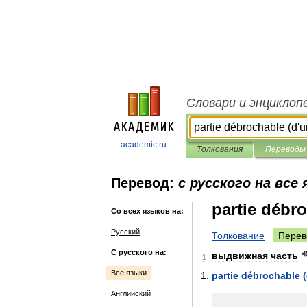
Словари и энциклоп
academic.ru
Толкования
Переводы
Перевод:
с русского на все
partie débr
Со всех языков на:
Русский
Толкование
Перев
С русского на:
выдвижная
часть
1
Все языки
partie
débrochable
(
Английский