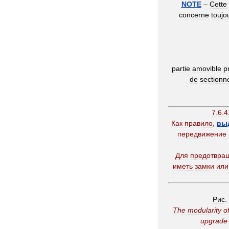
NOTE
–
Cette
concerne
toujo
partie
amovible
p
de
sectionn
7
.
6
.
4
Как
правило
,
вы
передвижение
Для
предотвра
иметь
замки
или
Рис
.
The
modularity
o
upgrade