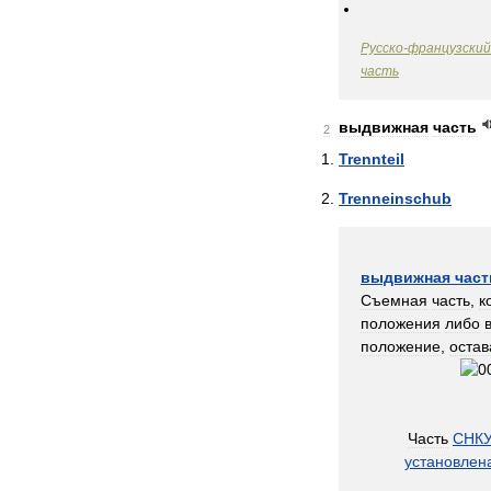
Русско
-
французский
часть
выдвижная
часть
2
Trennteil
Trenneinschub
выдвижная
част
Съемная
часть
,
к
положения
либо
положение
,
остав
Часть
СНКУ
установлен