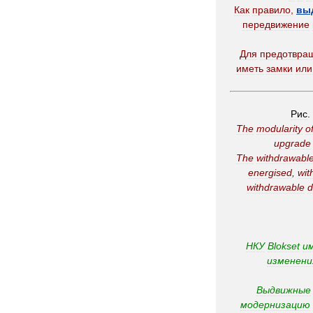
Как
правило
,
вы
передвижение
Для
предотвра
иметь
замки
или
Рис
.
The
modularity
o
upgrade
The
withdrawabl
energised
,
wit
withdrawable
d
НКУ
Blokset
и
изменени
Выдвижные
модернизацию