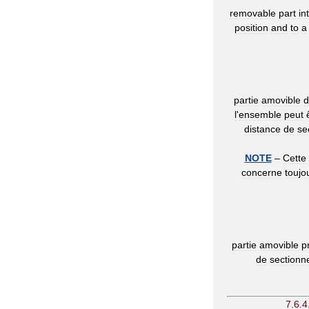
removable
part
in
position
and
to
a
partie
amovible
d
l
'
ensemble
peut
distance
de
se
NOTE
–
Cette
concerne
toujo
partie
amovible
p
de
sectionn
7
.
6
.
4