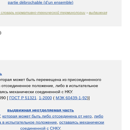
partie
débrochable
(
d
'
un
ensemble
)
словарь
нормативно
-
технической
терминологии
выдвижная
>
ь
оторая
может
быть
перемещена
из
присоединенного
в
отсоединенное
положение
,
либо
в
испытательное
аясь
механически
соединенной
с
НКУ
.
[
ГОСТ
Р
51321
.
1
-
2000
(
МЭК
60439
-
1
-
92
)]
выдвижная
неотделяемая
часть
,
которая
может
быть
либо
отсоединена
от
него
,
либо
а
в
испытательное
положение
,
оставаясь
механически
соединенной
с
СНКУ
.