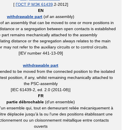
[
ГОСТ
Р
МЭК
61439
.
2
-
2012
]
EN
withdrawable
part
(
of
an
assembly
)
of
an
assembly
that
can
be
moved
to
one
or
more
positions
in
distance
or
a
segregation
between
open
contacts
is
established
e
part
remains
mechanically
attached
to
the
assembly
olating
distance
or
the
segregation
always
relates
to
the
main
or
may
not
refer
to
the
auxiliary
circuits
or
to
control
circuits
.
[
IEV
number
441
-
13
-
09
]
withdrawable
part
tended
to
be
moved
from
the
connected
position
to
the
isolated
test
position
,
if
any
,
whilst
remaining
mechanically
attached
to
the
PSC
-
assembly
[
IEC
61439
-
2
,
ed
.
2
.
0
(
2011
-
08
)]
FR
partie
débrochable
(
d
'
un
ensemble
)
'
un
ensemble
qui
,
tout
en
demeurant
reliée
mécaniquement
à
être
déplacée
jusqu
'
à
la
ou
l
'
une
des
positions
établissant
une
ctionnement
ou
un
cloisonnement
métallique
entre
contacts
ouverts