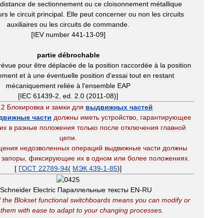
distance
de
sectionnement
ou
ce
cloisonnement
métallique
urs
le
circuit
principal
.
Elle
peut
concerner
ou
non
les
circuits
auxiliaires
ou
les
circuits
de
commande
.
[
IEV
number
441
-
13
-
09
]
partie
débrochable
révue
pour
être
déplacée
de
la
position
raccordée
à
la
position
ement
et
à
une
éventuelle
position
d
'
essai
tout
en
restant
mécaniquement
reliée
à
l
'
ensemble
EAP
[
IEC
61439
-
2
,
ed
.
2
.
0
(
2011
-
08
)]
.
2
Блокировка
и
замки
для
выдвижных
частей
движные
части
должны
иметь
устройство
,
гарантирующее
их
в
разные
положения
только
после
отключения
главной
цепи
.
щения
недозволенных
операций
выдвижные
части
должны
запоры
,
фиксирующие
их
в
одном
или
более
положениях
.
[
ГОСТ
22789
-
94
(
МЭК
439
-
1
-
85
)]
Schneider
Electric
Параллельные
тексты
EN
-
RU
f
the
Blokset
functional
switchboards
means
you
can
modify
or
them
with
ease
to
adapt
to
your
changing
processes
.