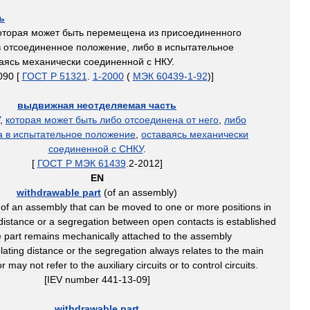
ь
оторая
может
быть
перемещена
из
присоединенного
в
отсоединенное
положение
,
либо
в
испытательное
аясь
механически
соединенной
с
НКУ
.
[
ГОСТ
Р
51321
.
1
-
2000
(
МЭК
60439
-
1
-
92
)]
выдвижная
неотделяемая
часть
,
которая
может
быть
либо
отсоединена
от
него
,
либо
а
в
испытательное
положение
,
оставаясь
механически
соединенной
с
СНКУ
.
[
ГОСТ
Р
МЭК
61439
.
2
-
2012
]
EN
withdrawable
part
(
of
an
assembly
)
of
an
assembly
that
can
be
moved
to
one
or
more
positions
in
distance
or
a
segregation
between
open
contacts
is
established
e
part
remains
mechanically
attached
to
the
assembly
olating
distance
or
the
segregation
always
relates
to
the
main
or
may
not
refer
to
the
auxiliary
circuits
or
to
control
circuits
.
[
IEV
number
441
-
13
-
09
]
withdrawable
part