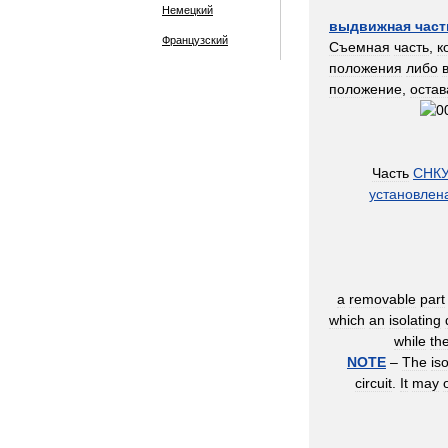
Немецкий
выдвижная
част
Французский
Съемная
часть
,
к
положения
либо
положение
,
остав
Часть
СНКУ
установлен
a
removable
part
which
an
isolating
while
th
NOTE
–
The
is
circuit
.
It
may