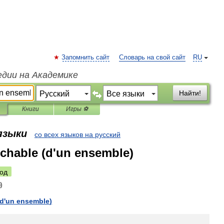
Запомнить сайт
Словарь на свой сайт
RU
едии на Академике
Найти!
Книги
Игры ⚽
 языки
со всех языков на русский
ochable (d'un ensemble)
од
d
'
un
ensemble
)