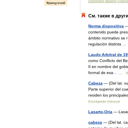
Dizionario
Italiano
-
Franc
Французский
См
.
также
в
друг
Norma
dispositiva
contenido
puede
pres
ámbito
normativo
se
regulación
distinta
Laudo
Arbitral
de
19
como
Conflicto
del
Be
II
en
nombre
del
gobi
formal
de
esa
… …
W
Cabeza
— (
Del
lat
.
vu
Parte
superior
del
cue
residen
los
principale
Enciclopedia
Universal
Lasarte
-
Oria
—
Lasa
cabeza
— (
Del
lat
.
ca