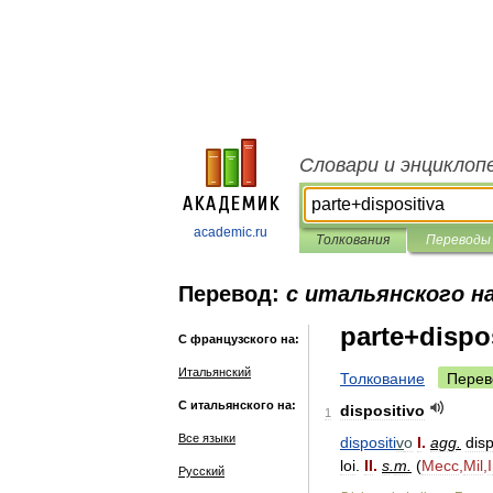
Словари и энциклоп
academic.ru
Толкования
Переводы
Перевод:
с итальянского н
parte+dispo
С французского на:
Итальянский
Толкование
Перев
С итальянского на:
dispositivo
1
Все языки
dispositi
v
o
I
.
agg
.
disp
loi
.
II
.
s
.
m
.
(
Mecc
,
Mil
,
Русский