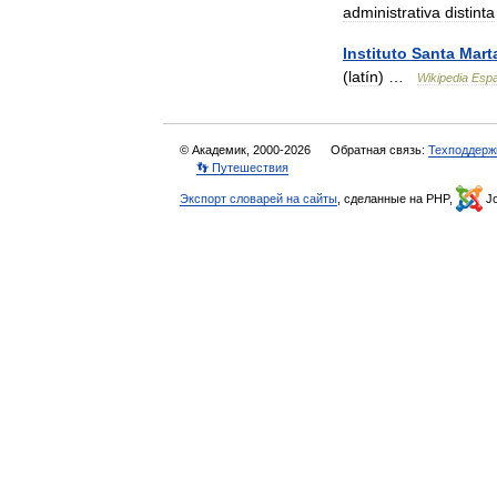
administrativa
distinta
Instituto
Santa
Mart
(
latín
) …
Wikipedia
Espa
© Академик, 2000-2026
Обратная связь:
Техподдерж
👣 Путешествия
Экспорт словарей на сайты
, сделанные на PHP,
Jo