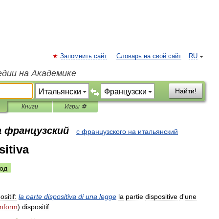
Запомнить сайт
Словарь на свой сайт
RU
едии на Академике
Найти!
Книги
Игры ⚽
а французский
с французского на итальянский
sitiva
од
ositif:
la
parte
dispositiva
di
una
legge
la
partie
dispositive
d
'
une
Inform
)
dispositif
.