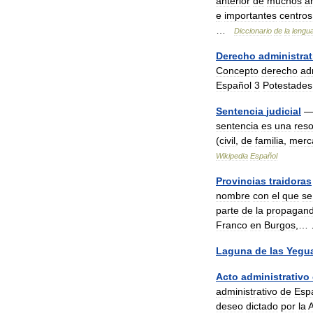
anterior
de
muchos
a
e
importantes
centros
…
Diccionario
de
la
lengu
Derecho
administrat
Concepto
derecho
ad
Español
3
Potestades
Sentencia
judicial
sentencia
es
una
reso
(
civil
,
de
familia
,
merca
Wikipedia
Español
Provincias
traidoras
nombre
con
el
que
se
parte
de
la
propagan
Franco
en
Burgos
,…
Laguna
de
las
Yegu
Acto
administrativo
administrativo
de
Esp
deseo
dictado
por
la
A