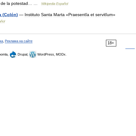
de
la
potestad
… …
Wikipedia
Español
a
(
Colón
)
—
Instituto
Santa
Marta
«
Praesentĭa
et
servitĭum
»
ñol
ка
,
Реклама на сайте
18+
omla,
Drupal,
WordPress, MODx.