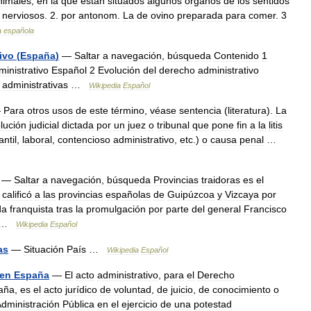
nimales
,
en
la
que
están
situados
algunos
órganos
de
los
sentidos
nerviosos
.
2
.
por
antonom
.
La
de
ovino
preparada
para
comer
.
3
a
española
ivo
(
España
)
—
Saltar
a
navegación
,
búsqueda
Contenido
1
ministrativo
Español
2
Evolución
del
derecho
administrativo
administrativas
…
Wikipedia
Español
—
Para
otros
usos
de
este
término
,
véase
sentencia
(
literatura
).
La
lución
judicial
dictada
por
un
juez
o
tribunal
que
pone
fin
a
la
litis
ntil
,
laboral
,
contencioso
administrativo
,
etc
.)
o
causa
penal
…
—
Saltar
a
navegación
,
búsqueda
Provincias
traidoras
es
el
calificó
a
las
provincias
españolas
de
Guipúzcoa
y
Vizcaya
por
da
franquista
tras
la
promulgación
por
parte
del
general
Francisco
 …
Wikipedia
Español
as
—
Situación
País
…
Wikipedia
Español
en
España
—
El
acto
administrativo
,
para
el
Derecho
aña
,
es
el
acto
jurídico
de
voluntad
,
de
juicio
,
de
conocimiento
o
dministración
Pública
en
el
ejercicio
de
una
potestad