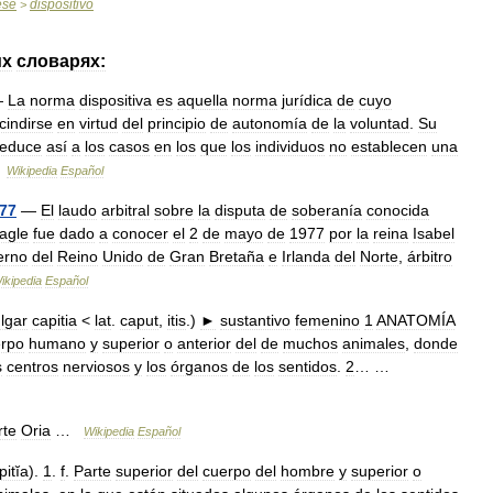
ese
dispositivo
>
их
словарях:
—
La
norma
dispositiva
es
aquella
norma
jurídica
de
cuyo
cindirse
en
virtud
del
principio
de
autonomía
de
la
voluntad
.
Su
reduce
así
a
los
casos
en
los
que
los
individuos
no
establecen
una
…
Wikipedia
Español
77
—
El
laudo
arbitral
sobre
la
disputa
de
soberanía
conocida
agle
fue
dado
a
conocer
el
2
de
mayo
de
1977
por
la
reina
Isabel
erno
del
Reino
Unido
de
Gran
Bretaña
e
Irlanda
del
Norte
,
árbitro
ikipedia
Español
lgar
capitia
<
lat
.
caput
,
itis
.)
►
sustantivo
femenino
1
ANATOMÍA
rpo
humano
y
superior
o
anterior
del
de
muchos
animales
,
donde
s
centros
nerviosos
y
los
órganos
de
los
sentidos
.
2
… …
rte
Oria
…
Wikipedia
Español
pitĭa
).
1
.
f
.
Parte
superior
del
cuerpo
del
hombre
y
superior
o