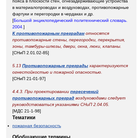
пояса в плоскости стен, огнезадерживающие устройства
в материалопроводах и воздуховодах, противопожарные
фартуки и перегородки в чердаках и др.
[
Большой энциклопедический политехнический словарь.
2004.
]
К противопожарным преградам
относятся
противопожарные стены, перегородки, перекрытия,
зоны, тамбуры-шлюзы, двери, окна, люки, клапаны.
[СНиП 2.01.02-85]
5.13
Противопожарные преграды
характеризуются
огнестойкостью и пожарной опасностью.
[СНиП 21-01-97]
4.4.3. При проектировании
пересечений
противопожарных преград
воздуховодами следует
руководствоваться указаниями СНиП 2.04.05.
[МДС 21-1-98]
Тематики
пожарная безопасность
Обобщающие термины