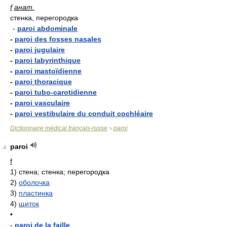
f
анат.
стенка, перегородка
-
paroi abdominale
-
paroi des fosses nasales
-
paroi jugulaire
-
paroi labyrinthique
-
paroi mastoïdienne
-
paroi thoracique
-
paroi tubo-carotidienne
-
paroi vasculaire
-
paroi vestibulaire du conduit cochléaire
Dictionnaire médical français-russe
paroi
>
paroi
4
f
1)
стена; стенка; перегородка
2)
оболочка
3)
пластинка
4)
щиток
•
-
paroi de la faille