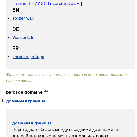
языках (ВНИИИС Госстроя СССР)
]
EN
splitter wall
DE
Wasserteiler
FR
paroi de partage
Франко-русский словарь нормативно-технической терминологии
>
paroi de partage
paroi de domaine
14
доменная граница
доменная граница
Переходная область между соседними доменами, в
которой магнитные моменты атомов или ионов