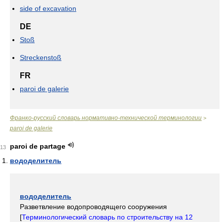
side of excavation
DE
Stoß
Streckenstoß
FR
paroi de galerie
Франко-русский словарь нормативно-технической терминологии
>
paroi de galerie
paroi de partage
13
вододелитель
вододелитель
Разветвление водопроводящего сооружения
[
Терминологический словарь по строительству на 12