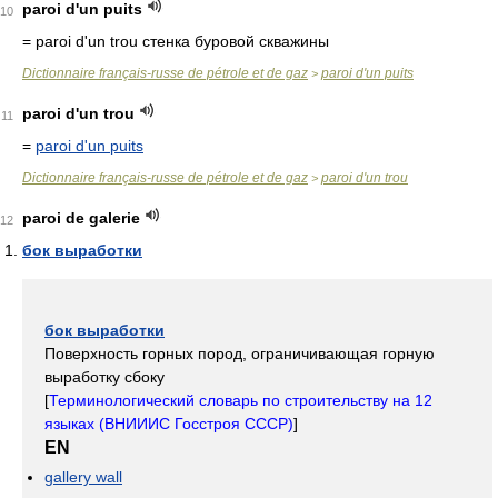
paroi d'un puits
10
= paroi d'un trou
стенка буровой скважины
Dictionnaire français-russe de pétrole et de gaz
paroi d'un puits
>
paroi d'un trou
11
=
paroi d'un puits
Dictionnaire français-russe de pétrole et de gaz
paroi d'un trou
>
paroi de galerie
12
бок выработки
бок выработки
Поверхность горных пород, ограничивающая горную
выработку сбоку
[
Терминологический словарь по строительству на 12
языках (ВНИИИС Госстроя СССР)
]
EN
gallery wall