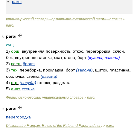
paroi
Франко-русский словарь нормативно-технической терминологии
>
paroi
paroi
8
сущ.
1)
общ.
внутренняя поверхность, откос, перегородка, склон,
бок, внутренняя стенка, скат, стена, борт
(кузова, вагона)
2)
воен.
броня
3)
тех.
переборка, прокладка, борт
(вагона)
, щиток, пластинка,
оболочка, стенка
(вагона)
4)
стр.
(сосуда)
стенка, разделка
5)
анат.
стенка
Французско-русский универсальный словарь
paroi
>
paroi
9
перегородка
Dictionnaire Français-Russe of the Pulp and Paper Industry
paroi
>