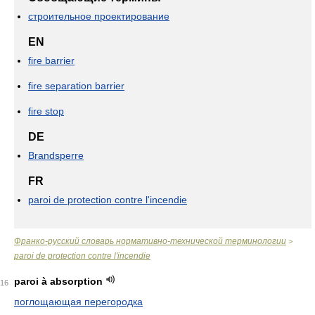
строительное проектирование
EN
fire barrier
fire separation barrier
fire stop
DE
Brandsperre
FR
paroi de protection contre l'incendie
Франко-русский словарь нормативно-технической терминологии
>
paroi de protection contre l'incendie
paroi à absorption
16
поглощающая перегородка