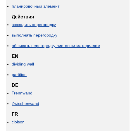
планировочный элемент
Действия
возводить перегородку
выполнять перегородку
обшивать перегородку листовым материалом
EN
dividing wall
partition
DE
Trennwand
Zwischenwand
FR
cloison