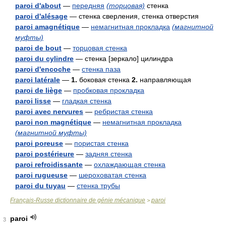
paroi d'about
—
передняя
(торцовая)
стенка
paroi d'alésage
— стенка сверления, стенка отверстия
paroi amagnétique
—
немагнитная прокладка
(магнитной
муфты)
paroi de bout
—
торцовая стенка
paroi du cylindre
— стенка [зеркало] цилиндра
paroi d'encoche
—
стенка паза
paroi latérale
—
1.
боковая стенка
2.
направляющая
paroi de liège
—
пробковая прокладка
paroi lisse
—
гладкая стенка
paroi avec nervures
—
ребристая стенка
paroi non magnétique
—
немагнитная прокладка
(магнитной муфты)
paroi poreuse
—
пористая стенка
paroi postérieure
—
задняя стенка
paroi refroidissante
—
охлаждающая стенка
paroi rugueuse
—
шероховатая стенка
paroi du tuyau
—
стенка трубы
Français-Russe dictionnaire de génie mécanique
paroi
>
paroi
3