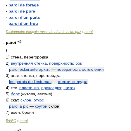
-
paroi de forage
-
paroi de pore
-
paroi d'un puits
-
paroi d'un trou
Dictionnaire français-russe de pétrole et de gaz
paroi
>
paroi
5
f
1)
стена, перегородка
2)
внутренняя
стенка
,
поверхность
;
бок
paroi
éclairante
архит.
—
поверхность остекления
3)
анат. стенка, перегородка
les parois de l'estomac
—
стенки желудка
4)
тех.
пластинка
,
прокладка
;
щиток
5)
борт
(
кузова, вагона
)
6)
скат,
склон
,
откос
paroi à pic
—
крутой
склон
7)
воен. броня
БФРС
paroi
>