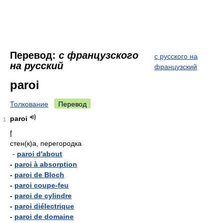
Перевод:
с французского
с русского на
на русский
французский
paroi
Толкование
Перевод
paroi
1
f
стен(к)а, перегородка
-
paroi d'about
-
paroi à absorption
-
paroi de Bloch
-
paroi coupe-feu
-
paroi de cylindre
-
paroi diélectrique
-
paroi de domaine