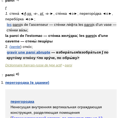
paroi
6
f
1.
стена́ ◄
A
sg.
-e-,
pl.
-e-►, сте́нка ◄о►; перегоро́дка ◄о►,
перебо́рка ◄о►;
les
paroi
s de l'ascenseur — сте́нки ли́фта les
paroi
s d'un vase —
сте́нки ва́зы;
la paroi de l'estomac — сте́нка желу́дка; les
paroi
s d'une
caverne — стены́ пеще́ры
2.
(pente
) отко́с;
gravir une paroi abrupte
— взбира́ться/взобра́ться ∫ по
круто́му отко́су <по кру́че, по обры́ву>
Dictionnaire français-russe de type actif
paroi
>
paroi
7
перегородка (в здании)
перегородка
Ненесущая внутренняя вертикальная ограждающая
конструкция, разделяющая помещения