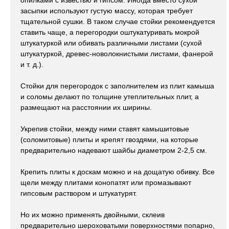
опилками с известью и гипсом. Иногда вместо сухой
засыпки используют густую массу, которая требует
тщательной сушки. В таком случае стойки рекомендуется
ставить чаще, а перегородки оштукатуривать мокрой
штукатуркой или обивать различными листами (сухой
штукатуркой, древес-новолокнистыми листами, фанерой
и т. д.).
Стойки для перегородок с заполнителем из плит камыша
и соломы делают по толщине утеплительных плит, а
размещают на расстоянии их ширины.
Укрепив стойки, между ними ставят камышитовые
(соломитовые) плиты и крепят гвоздями, на которые
предварительно надевают шайбы диаметром 2-2,5 см.
Крепить плиты к доскам можно и на дощатую обивку. Все
щели между плитами конопатят или промазывают
гипсовым раствором и штукатурят.
Но их можно применять двойными, склеив
предварительно шероховатыми поверхностями попарно,