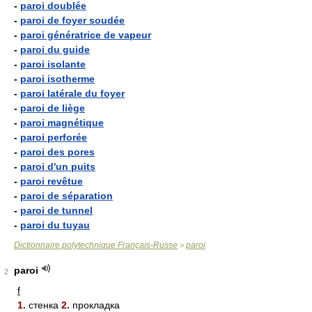
-
paroi doublée
-
paroi de foyer soudée
-
paroi génératrice de vapeur
-
paroi du guide
-
paroi isolante
-
paroi isotherme
-
paroi latérale du foyer
-
paroi de liège
-
paroi magnétique
-
paroi perforée
-
paroi des pores
-
paroi d'un puits
-
paroi revêtue
-
paroi de séparation
-
paroi de tunnel
-
paroi du tuyau
Dictionnaire polytechnique Français-Russe
paroi
>
paroi
2
f
1.
стенка
2.
прокладка