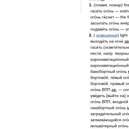
1
.
(
пламя
,
пожар
)
fir
гаси́ть
ого́нь
—
exti
ого́нь
га́снет
—
the
f
засыпа́ть
ого́нь
ине́
подави́ть
ого́нь
—
s
2
.
(
освещение
)
light
выходи́ть
на
огни́
ав
гаси́ть
(
освети́тель
нести́
,
напр
.
я́корны
аэронавигацио́нный
аэронавигацио́нный
бакобо́ртный
ого́нь
бортово́й
,
ле́вый
ого
бортово́й
,
пра́вый
ог
ого́нь
ВПП
ав
.
—
con
уви́деть
[
вы́йти
на
]
о
ого́нь
ВПП
,
входно́й
гакабо́ртный
ого́нь
загради́тельный
ого́
затмева́ющийся
ого
кильва́терный
ого́нь