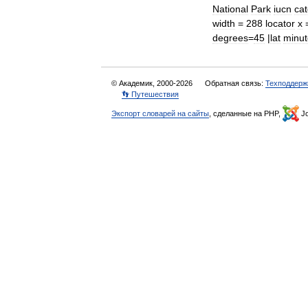
National
Park
iucn
ca
width
=
288
locator
x
degrees
=
45
|
lat
minut
© Академик, 2000-2026
Обратная связь:
Техподдерж
👣 Путешествия
Экспорт словарей на сайты
, сделанные на PHP,
Jo