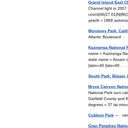
Grand
Island
East
C
Channel
light
in
2007
coord
|
46
|
27
.
01
|
N
|
86
|
yearlit
=
1868
automa
Monterey
Park
,
Calif
Atlantic
Boulevard
Kaziranga
National
name
=
Kaziranga
Na
state
name
=
Assam
d
|
latm
=
40
|
lats
=
00
… 
South
Park:
Bigger
,
Bryce
Canyon
Natio
National
Park
iucn
ca
Garfield
County
and
degrees
=
37
lat
minu
Cubbon
Park
—
ne
Gran
Paradiso
Natio