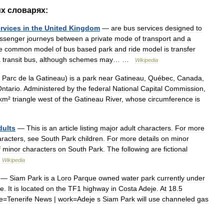
их
словарях:
rvices
in
the
United
Kingdom
—
are
bus
services
designed
to
ssenger
journeys
between
a
private
mode
of
transport
and
a
e
common
model
of
bus
based
park
and
ride
model
is
transfer
a
transit
bus
,
although
schemes
may
… …
Wikipedia
.
Parc
de
la
Gatineau
)
is
a
park
near
Gatineau
,
Québec
,
Canada
,
ntario
.
Administered
by
the
federal
National
Capital
Commission
,
km
²
triangle
west
of
the
Gatineau
River
,
whose
circumference
is
dults
—
This
is
an
article
listing
major
adult
characters
.
For
more
aracters
,
see
South
Park
children
.
For
more
details
on
minor
f
minor
characters
on
South
Park
.
The
following
are
fictional
…
Wikipedia
—
Siam
Park
is
a
Loro
Parque
owned
water
park
currently
under
fe
.
It
is
located
on
the
TF1
highway
in
Costa
Adeje
.
At
18
.
5
le
=
Tenerife
News
|
work
=
Adeje
s
Siam
Park
will
use
channeled
gas