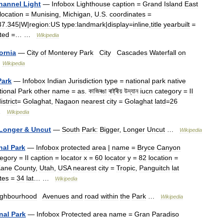
hannel
Light
—
Infobox
Lighthouse
caption
=
Grand
Island
East
location
=
Munising
,
Michigan
,
U
.
S
.
coordinates
=
37
.
345
|
W
|
region:US
type:landmark
|
display
=
inline
,
title
yearbuilt
=
ted
=… …
Wikipedia
ornia
—
City
of
Monterey
Park
City
Cascades
Waterfall
on
…
Wikipedia
Park
—
Infobox
Indian
Jurisdiction
type
=
national
park
native
tional
Park
other
name
=
as
.
কাজিৰঙা
ৰাষ্ট্ৰীয়
উদ্যান
iucn
category
=
II
istrict
=
Golaghat
,
Nagaon
nearest
city
=
Golaghat
latd
=
26
…
Wikipedia
Longer
&
Uncut
—
South
Park:
Bigger
,
Longer
Uncut
…
Wikipedia
nal
Park
—
Infobox
protected
area
|
name
=
Bryce
Canyon
tegory
=
II
caption
=
locator
x
=
60
locator
y
=
82
location
=
Kane
County
,
Utah
,
USA
nearest
city
=
Tropic
,
Panguitch
lat
tes
=
34
lat
… …
Wikipedia
ighbourhood
Avenues
and
road
within
the
Park
…
Wikipedia
nal
Park
—
Infobox
Protected
area
name
=
Gran
Paradiso