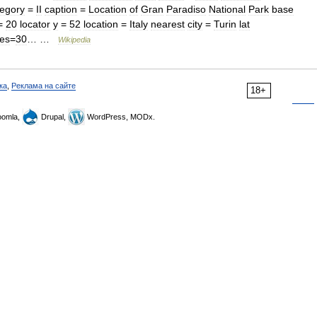
tegory
=
II
caption
=
Location
of
Gran
Paradiso
National
Park
base
=
20
locator
y
=
52
location
=
Italy
nearest
city
=
Turin
lat
es
=
30
… …
Wikipedia
ка
,
Реклама на сайте
18+
omla,
Drupal,
WordPress, MODx.