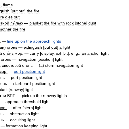
e
,
flame
nguish
[
put
out
]
the
fire
ire
dies
out
ртной
пы́лью
—
blanket
the
fire
with
rock
[
stone
]
dust
mother
the
fire
.
—
line
up
on
the
approach
lights
ный
)
ого́нь
—
extinguish
[
put
out
]
a
light
й
ого́нь
мор
.
—
carry
[
display
,
exhibit
],
e
.
g
.,
an
anchor
light
ого́нь
—
navigation
[
position
]
light
,
хвостово́й
ого́нь
— (
a
)
stern
navigation
light
мор
.
—
port
position
light
́нь
—
port
position
light
о́нь
—
starboard
-
position
light
tact
[
runway
]
light
гни́
ВПП
—
pick
up
the
runway
lights
—
approach
threshold
light
мор
.
—
after
[
stern
]
light
нь
—
obstruction
light
́нь
—
occulting
light
—
formation
keeping
light