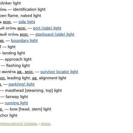
blinker
light
о́нь
—
identification
light
pen
flame
,
naked
light
ь
мор
.
—
side
light
вый
ого́нь
мор
.
—
port
(
side
)
light
́вый
ого́нь
мор
.
—
starboard
(
side
)
light
ав
.
—
boundary
light
П
—
light
—
landing
light
—
approach
light
—
flashing
light
о
жиле́та
ав
.,
мор
.
—
survivor
locator
light
ор
.
leading
light
;
ав
.
alignment
light
в
.
—
park
(
ing
)
light
—
masthead
[
steaming
,
top
]
light
—
fairway
light
—
running
light
р
.
—
bow
[
head
,
stem
]
light
chor
light
итехнический
словарь
огонь
>