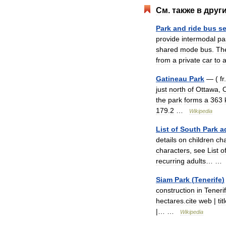
См
.
также
в
друг
Park
and
ride
bus
se
provide
intermodal
pa
shared
mode
bus
.
Th
from
a
private
car
to
Gatineau
Park
— (
fr
just
north
of
Ottawa
,
O
the
park
forms
a
363
179
.
2
…
Wikipedia
List
of
South
Park
a
details
on
children
ch
characters
,
see
List
o
recurring
adults
… 
Siam
Park
(
Tenerife
)
construction
in
Teneri
hectares
.
cite
web
|
tit
|… …
Wikipedia