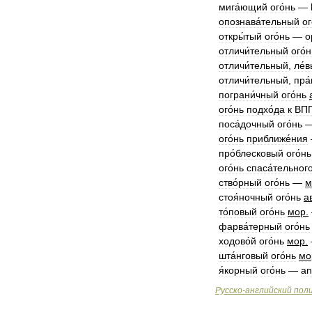
мига́ющий
ого́нь
—
опознава́тельный
ог
откры́тый
ого́нь
—
o
отличи́тельный
ого́н
отличи́тельный
,
ле́
отличи́тельный
,
пра
пограни́чный
ого́нь
ого́нь
подхо́да
к
ВП
поса́дочный
ого́нь
ого́нь
приближе́ния
про́блесковый
ого́нь
ого́нь
спаса́тельног
ство́рный
ого́нь
—
м
стоя́ночный
ого́нь
а
то́повый
ого́нь
мор
.
фарва́терный
ого́нь
ходово́й
ого́нь
мор
.
шта́нговый
ого́нь
мо
я́корный
ого́нь
—
an
Русско
-
английский
пол