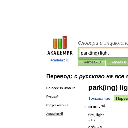
Словари и энциклоп
academic.ru
Толкования
Переводы
Перевод:
с русского на все
park(ing) li
Со всех языков на:
Русский
Толкование
Перев
С русского на:
огонь
1
Английский
fire
,
light
* * *
ого́нь
м
.