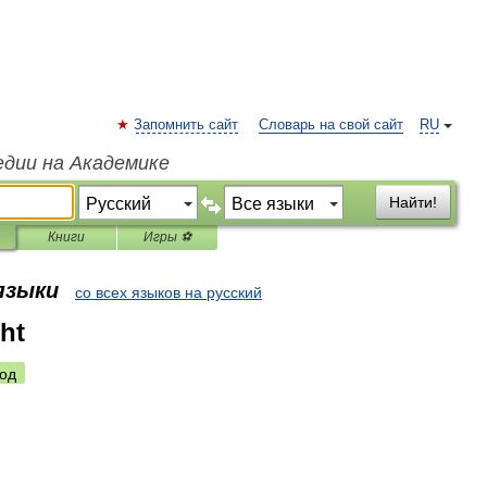
Запомнить сайт
Словарь на свой сайт
RU
едии на Академике
Найти!
Книги
Игры ⚽
 языки
со всех языков на русский
ght
од