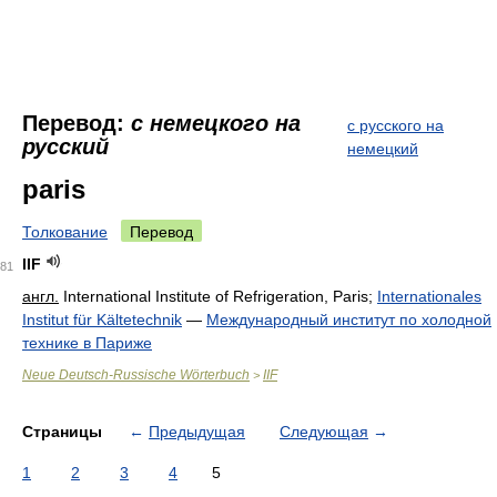
Перевод:
с немецкого на
с русского на
русский
немецкий
paris
Толкование
Перевод
IIF
81
англ.
International Institute of Refrigeration, Paris
;
Internationales
Institut für Kältetechnik
—
Международный институт по холодной
технике в Париже
Neue Deutsch-Russische Wörterbuch
IIF
>
Страницы
←
Предыдущая
Следующая
→
1
2
3
4
5