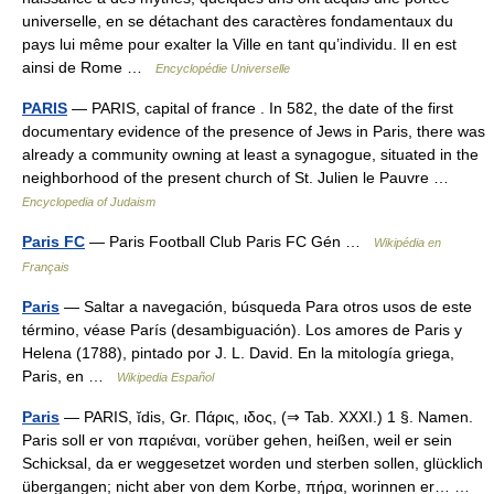
universelle, en se détachant des caractères fondamentaux du
pays lui même pour exalter la Ville en tant qu’individu. Il en est
ainsi de Rome …
Encyclopédie Universelle
PARIS
— PARIS, capital of france . In 582, the date of the first
documentary evidence of the presence of Jews in Paris, there was
already a community owning at least a synagogue, situated in the
neighborhood of the present church of St. Julien le Pauvre …
Encyclopedia of Judaism
Paris FC
— Paris Football Club Paris FC Gén …
Wikipédia en
Français
Paris
— Saltar a navegación, búsqueda Para otros usos de este
término, véase París (desambiguación). Los amores de Paris y
Helena (1788), pintado por J. L. David. En la mitología griega,
Paris, en …
Wikipedia Español
Paris
— PARIS, ĭdis, Gr. Πάρις, ιδος, (⇒ Tab. XXXI.) 1 §. Namen.
Paris soll er von παριέναι, vorüber gehen, heißen, weil er sein
Schicksal, da er weggesetzet worden und sterben sollen, glücklich
übergangen; nicht aber von dem Korbe, πήρα, worinnen er… …