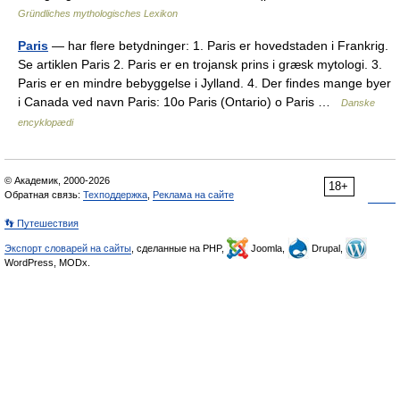
Gründliches mythologisches Lexikon
Paris
— har flere betydninger: 1. Paris er hovedstaden i Frankrig.
Se artiklen Paris 2. Paris er en trojansk prins i græsk mytologi. 3.
Paris er en mindre bebyggelse i Jylland. 4. Der findes mange byer
i Canada ved navn Paris: 10o Paris (Ontario) o Paris …
Danske
encyklopædi
© Академик, 2000-2026
18+
Обратная связь:
Техподдержка
,
Реклама на сайте
👣 Путешествия
Экспорт словарей на сайты
, сделанные на PHP,
Joomla,
Drupal,
WordPress, MODx.