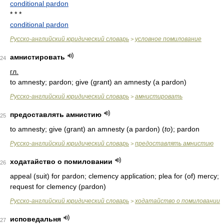
conditional pardon
* * *
conditional pardon
Русско-английский юридический словарь
условное помилование
>
амнистировать
24
гл.
to amnesty; pardon; give (grant) an amnesty (a pardon)
Русско-английский юридический словарь
амнистировать
>
предоставлять амнистию
25
to amnesty; give (grant) an amnesty (a pardon)
(
to
)
; pardon
Русско-английский юридический словарь
предоставлять амнистию
>
ходатайство о помиловании
26
appeal (suit) for pardon; clemency application; plea for (of) mercy;
request for clemency (pardon)
Русско-английский юридический словарь
ходатайство о помиловании
>
исповедальня
27