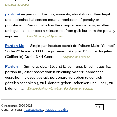
Deutsch Wikipedia
pardon#
— pardon n Pardon, amnesty, absolution in their legal
and ecclesiastical senses mean a remission of penalty or
punishment. Pardon, which is the comprehensive term, is often
ambiguous; it denotes a release not from guilt but from the penalty
imposed …
New Dictionary of Synonyms
Pardon Me
— Single par Incubus extrait de l’album Make Yourself
Sortie 22 février 2000 Enregistrement Mai juin 1999 Los Angeles
(Californie) Durée 3:44 Genre …
Wikipédia en Français
Pardon
— Smn erw. obs. (15. Jh.) Entlehnung. Entlehnt aus frz.
pardon m., einer postverbalen Ableitung von frz. pardonner
verzeihen , dieses aus spl. perdonare vergeben (eigentlich
gänzlich schenken ), zu l. dōnāre geben, schenken und l. per , zu
l. dōnum …
Etymologisches Wörterbuch der deutschen sprache
© Академик, 2000-2026
18+
Обратная связь:
Техподдержка
,
Реклама на сайте