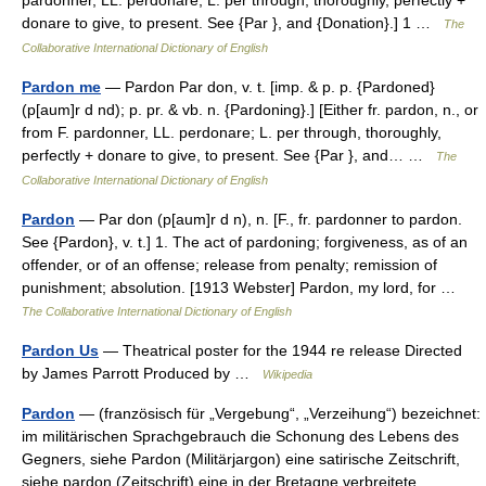
pardonner, LL. perdonare; L. per through, thoroughly, perfectly +
donare to give, to present. See {Par }, and {Donation}.] 1 …
The
Collaborative International Dictionary of English
Pardon me
— Pardon Par don, v. t. [imp. & p. p. {Pardoned}
(p[aum]r d nd); p. pr. & vb. n. {Pardoning}.] [Either fr. pardon, n., or
from F. pardonner, LL. perdonare; L. per through, thoroughly,
perfectly + donare to give, to present. See {Par }, and… …
The
Collaborative International Dictionary of English
Pardon
— Par don (p[aum]r d n), n. [F., fr. pardonner to pardon.
See {Pardon}, v. t.] 1. The act of pardoning; forgiveness, as of an
offender, or of an offense; release from penalty; remission of
punishment; absolution. [1913 Webster] Pardon, my lord, for …
The Collaborative International Dictionary of English
Pardon Us
— Theatrical poster for the 1944 re release Directed
by James Parrott Produced by …
Wikipedia
Pardon
— (französisch für „Vergebung“, „Verzeihung“) bezeichnet:
im militärischen Sprachgebrauch die Schonung des Lebens des
Gegners, siehe Pardon (Militärjargon) eine satirische Zeitschrift,
siehe pardon (Zeitschrift) eine in der Bretagne verbreitete… …