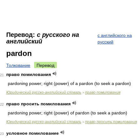
Перевод:
с русского на
с английского на
английский
русский
pardon
Толкование
Перевод
право помилования
21
pardoning power; right (power) of a pardon (to seek a pardon)
Юридический русско-английский словарь
право помилования
>
право просить помилования
22
pardoning power; right (power) of pardon (to seek a pardon)
Юридический русско-английский словарь
право просить помилования
>
условное помилование
23