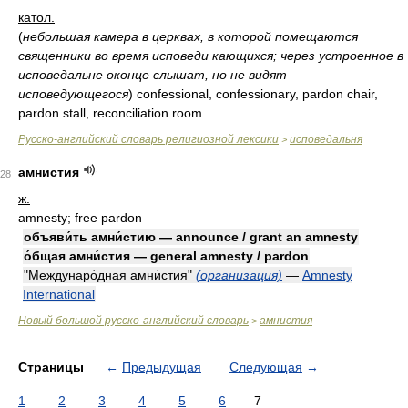
катол.
(
небольшая камера в церквах, в которой помещаются
священники во время исповеди кающихся; через устроенное в
исповедальне оконце слышат, но не видят
исповедующегося
)
confessional, confessionary, pardon chair,
pardon stall, reconciliation room
Русско-английский словарь религиозной лексики
исповедальня
>
амнистия
28
ж.
amnesty; free pardon
объяви́ть амни́стию — announce / grant an amnesty
о́бщая амни́стия — general amnesty / pardon
"Междунаро́дная амни́стия"
(организация)
—
Amnesty
International
Новый большой русско-английский словарь
амнистия
>
Страницы
←
Предыдущая
Следующая
→
1
2
3
4
5
6
7