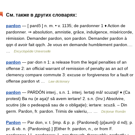
См. также в других словарях:
pardon
— [ pardɔ̃ ] n. m. • v. 1135; de pardonner 1 ♦ Action de
pardonner. ⇒ absolution, amnistie, grâce, indulgence, miséricorde,
rémission. Demander pardon, son pardon. Demander pardon à
qqn d avoir fait qqch. Je vous en demande humblement pardon.…
…
Encyclopédie Universelle
pardon
— par·don n 1: a release from the legal penalties of an
offense 2: an official warrant of remission of penalty as an act of
clemency compare commute 3: excuse or forgiveness for a fault or
offense pardon vt …
Law dictionary
pardon
— PARDÓN interj., s.n. 1. interj. Iertaţi mă! scuzaţi! ♦ (Ca
protest) Ba nu (e aşa)! să avem iertare! 2. s.n. (înv.) Absolvire,
scutire (de o pedeapsă sau de o obligaţie); iertare: scuză. – Din
germ. Pardon, fr. pardon. Trimis de valeriu,… …
Dicționar Român
Pardon
— Par don, v. t. [imp. & p. p. {Pardoned} (p[aum]r d nd); p.
pr. & vb. n. {Pardoning}.] [Either fr. pardon, n., or from F.