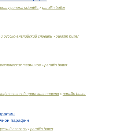
ionary
general
scientific
paraffin
butter
>
и
русско
-
английский
словарь
paraffin
butter
>
технических
терминов
paraffin
butter
>
нефтегазовой
промышленности
paraffin
butter
>
арафин
ечной
парафин
усский
словарь
paraffin
butter
>