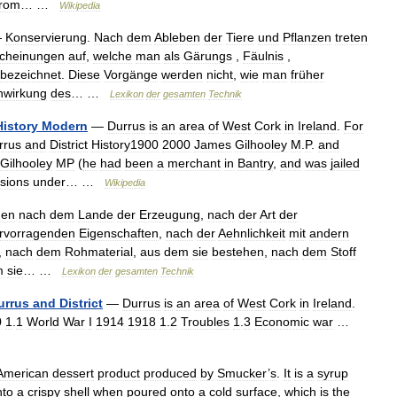
from
… …
Wikipedia
—
Konservierung
.
Nach
dem
Ableben
der
Tiere
und
Pflanzen
treten
cheinungen
auf
,
welche
man
als
Gärungs
,
Fäulnis
,
bezeichnet
.
Diese
Vorgänge
werden
nicht
,
wie
man
früher
nwirkung
des
… …
Lexikon
der
gesamten
Technik
History
Modern
—
Durrus
is
an
area
of
West
Cork
in
Ireland
.
For
rrus
and
District
History1900
2000
James
Gilhooley
M
.
P
.
and
Gilhooley
MP
(
he
had
been
a
merchant
in
Bantry
,
and
was
jailed
sions
under
… …
Wikipedia
den
nach
dem
Lande
der
Erzeugung
,
nach
der
Art
der
rvorragenden
Eigenschaften
,
nach
der
Aehnlichkeit
mit
andern
,
nach
dem
Rohmaterial
,
aus
dem
sie
bestehen
,
nach
dem
Stoff
m
sie
… …
Lexikon
der
gesamten
Technik
urrus
and
District
—
Durrus
is
an
area
of
West
Cork
in
Ireland
.
0
1
.
1
World
War
I
1914
1918
1
.
2
Troubles
1
.
3
Economic
war
…
American
dessert
product
produced
by
Smucker
’
s
.
It
is
a
syrup
nto
a
crispy
shell
when
poured
onto
a
cold
surface
,
which
is
the