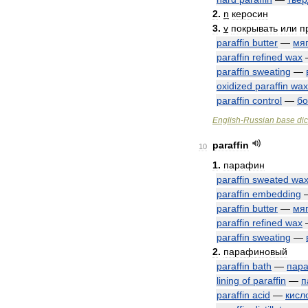
2
.
n
керосин
3
.
v
покрывать
или
п
paraffin
butter
—
мя
paraffin
refined
wax
paraffin
sweating
—
oxidized
paraffin
wax
paraffin
control
—
бо
English
-
Russian
base
dic
paraffin
10
1
.
парафин
paraffin
sweated
wa
paraffin
embedding
paraffin
butter
—
мя
paraffin
refined
wax
paraffin
sweating
—
2
.
парафиновый
paraffin
bath
—
пар
lining
of
paraffin
—
п
paraffin
acid
—
кисл