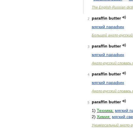
The
English
-
Russian
dict
paraffin
butter
2
мягкий
парафин
Большой
англо
-
русский
paraffin
butter
3
мягкий
парафин
Англо
-
русский
словарь
paraffin
butter
4
мягкий
парафин
Англо
-
русский
словарь
paraffin
butter
5
1
)
Техника:
мягкий
п
2
)
Химия:
мягкий
св
Универсальный
англо
-
р