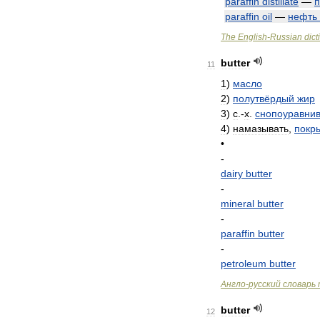
paraffin
distillate
—
paraffin
oil
—
нефть
The
English
-
Russian
dict
butter
11
1
)
масло
2
)
полутвёрдый
жир
3
)
с
.-
х
.
снопоуравни
4
)
намазывать
,
покр
•
-
dairy
butter
-
mineral
butter
-
paraffin
butter
-
petroleum
butter
Англо
-
русский
словарь
butter
12