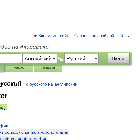
Запомнить сайт
Словарь на свой сайт
RU
едии на Академике
Найти!
Книги
Игры ⚽
русский
с русского на английский
ter
од
афин
очное
масло
мягкой
консистенции
ягкий
свечной
парафин