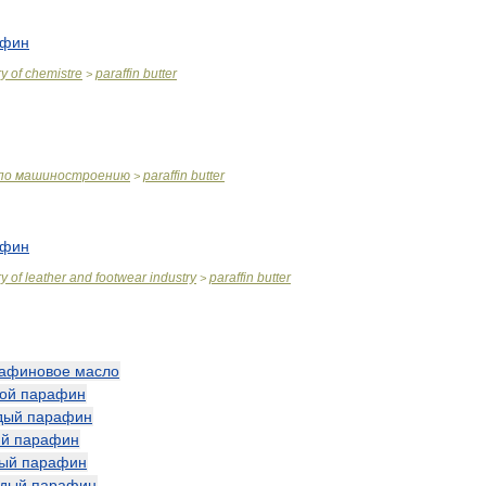
афин
ry
of
chemistre
paraffin
butter
>
по
машиностроению
paraffin
butter
>
афин
ry
of
leather
and
footwear
industry
paraffin
butter
>
афиновое
масло
ой
парафин
дый
парафин
ий
парафин
ый
парафин
рдый
парафин