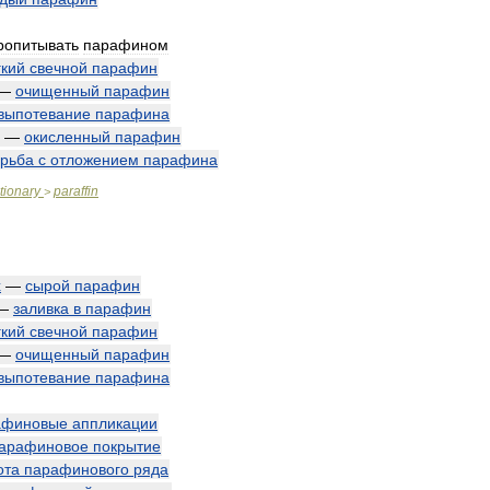
ропитывать
парафином
гкий
свечной
парафин
—
очищенный
парафин
выпотевание
парафина
—
окисленный
парафин
рьба
с
отложением
парафина
tionary
paraffin
>
x
—
сырой
парафин
—
заливка
в
парафин
гкий
свечной
парафин
—
очищенный
парафин
выпотевание
парафина
афиновые
аппликации
арафиновое
покрытие
ота
парафинового
ряда