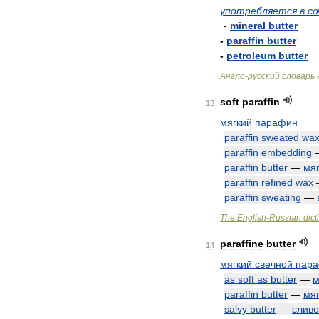
употребляется
в
со
-
mineral
butter
-
paraffin
butter
-
petroleum
butter
Англо
-
русский
словарь
soft
paraffin
13
мягкий
парафин
paraffin
sweated
wa
paraffin
embedding
paraffin
butter
—
мя
paraffin
refined
wax
paraffin
sweating
—
The
English
-
Russian
dict
paraffine
butter
14
мягкий
свечной
пар
as
soft
as
butter
—
м
paraffin
butter
—
мя
salvy
butter
—
слив