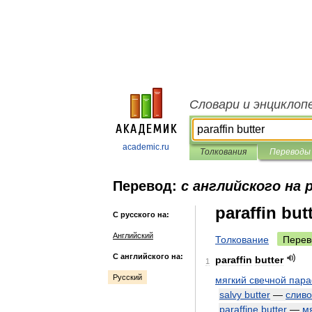
Словари и энциклоп
academic.ru
Толкования
Переводы
Перевод:
с английского на 
paraffin but
С русского на:
Английский
Толкование
Перев
С английского на:
paraffin
butter
1
Русский
мягкий
свечной
пар
salvy
butter
—
слив
paraffine
butter
—
м