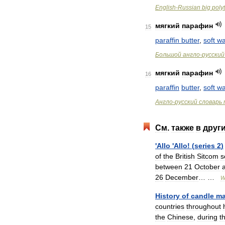
English
-
Russian
big
poly
мягкий
парафин
15
paraffin
butter
,
soft
w
Большой
англо
-
русский
мягкий
парафин
16
paraffin
butter
,
soft
w
Англо
-
русский
словарь
См
.
также
в
друг
'
Allo
'
Allo
! (
series
2
)
of
the
British
Sitcom
s
between
21
October
26
December
… …
W
History
of
candle
ma
countries
throughout
the
Chinese
,
during
t