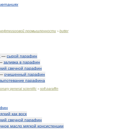
четаниях
нефтегазовой
промышленности
butter
>
x
—
сырой
парафин
—
заливка
в
парафин
гкий
свечной
парафин
—
очищенный
парафин
выпотевание
парафина
ionary
general
scientific
soft
paraffin
>
афин
ягкий
как
воск
гкий
свечной
парафин
очное
масло
мягкой
консистенции