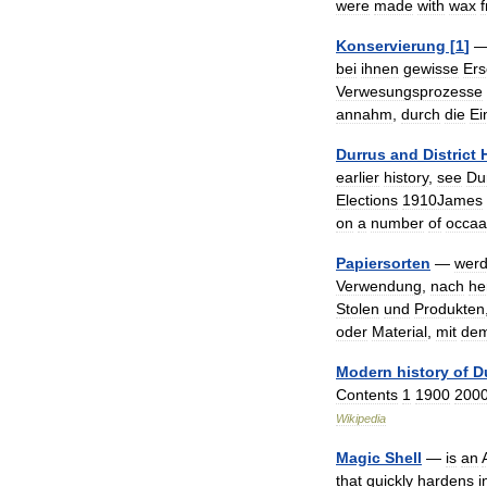
were
made
with
wax
Konservierung
[
1
]
bei
ihnen
gewisse
Ers
Verwesungsprozesse
annahm
,
durch
die
Ei
Durrus
and
District
earlier
history
,
see
Du
Elections
1910James
on
a
number
of
occaa
Papiersorten
—
wer
Verwendung
,
nach
he
Stolen
und
Produkten
oder
Material
,
mit
de
Modern
history
of
D
Contents
1
1900
200
Wikipedia
Magic
Shell
—
is
an
that
quickly
hardens
i