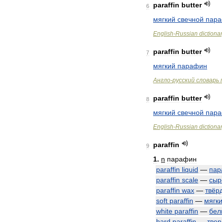
paraffin
butter
6
мягкий
свечной
пар
English
-
Russian
dictiona
paraffin
butter
7
мягкий
парафин
Англо
-
русский
словарь
paraffin
butter
8
мягкий
свечной
пар
English
-
Russian
dictiona
paraffin
9
1
.
n
парафин
paraffin
liquid
—
пар
paraffin
scale
—
сыр
paraffin
wax
—
твёр
soft
paraffin
—
мягк
white
paraffin
—
бел
hard
paraffin
—
тве