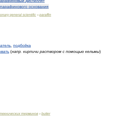
парафиновый
дистиллят
парафинового
основания
ionary
general
scientific
paraffin
>
ватель
,
подбойка
ывать
(
напр
.
кирпичи
раствором
с
помощью
кельмы
)
технических
терминов
butter
>