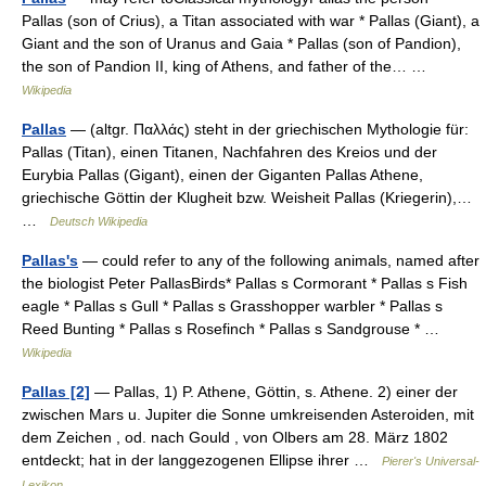
Pallas (son of Crius), a Titan associated with war * Pallas (Giant), a
Giant and the son of Uranus and Gaia * Pallas (son of Pandion),
the son of Pandion II, king of Athens, and father of the… …
Wikipedia
Pallas
— (altgr. Παλλάς) steht in der griechischen Mythologie für:
Pallas (Titan), einen Titanen, Nachfahren des Kreios und der
Eurybia Pallas (Gigant), einen der Giganten Pallas Athene,
griechische Göttin der Klugheit bzw. Weisheit Pallas (Kriegerin),…
…
Deutsch Wikipedia
Pallas's
— could refer to any of the following animals, named after
the biologist Peter PallasBirds* Pallas s Cormorant * Pallas s Fish
eagle * Pallas s Gull * Pallas s Grasshopper warbler * Pallas s
Reed Bunting * Pallas s Rosefinch * Pallas s Sandgrouse * …
Wikipedia
Pallas [2]
— Pallas, 1) P. Athene, Göttin, s. Athene. 2) einer der
zwischen Mars u. Jupiter die Sonne umkreisenden Asteroiden, mit
dem Zeichen , od. nach Gould , von Olbers am 28. März 1802
entdeckt; hat in der langgezogenen Ellipse ihrer …
Pierer's Universal-
Lexikon