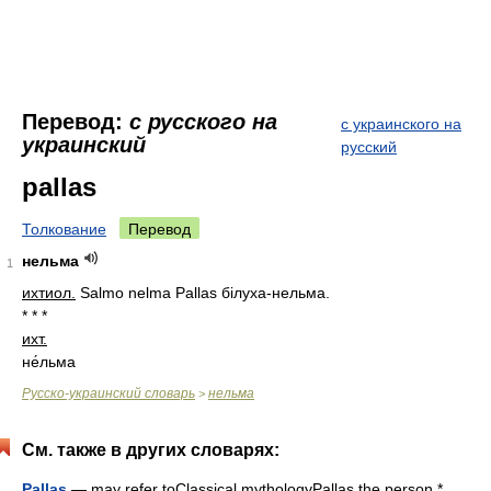
Перевод:
с русского на
с украинского на
украинский
русский
pallas
Толкование
Перевод
нельма
1
ихтиол.
Salmo nelma Pallas білуха-нельма.
* * *
ихт.
не́льма
Русско-украинский словарь
нельма
>
См. также в других словарях:
Pallas
— may refer toClassical mythologyPallas the person *