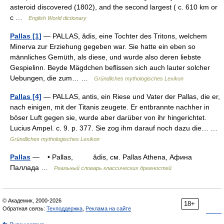
asteroid discovered (1802), and the second largest ( c. 610 km or
c …
English World dictionary
Pallas [1]
— PALLAS, ădis, eine Tochter des Tritons, welchem
Minerva zur Erziehung gegeben war. Sie hatte ein eben so
männliches Gemüth, als diese, und wurde also deren liebste
Gespielinn. Beyde Mägdchen beflissen sich auch lauter solcher
Uebungen, die zum… …
Gründliches mythologisches Lexikon
Pallas [4]
— PALLAS, antis, ein Riese und Vater der Pallas, die er,
nach einigen, mit der Titanis zeugete. Er entbrannte nachher in
böser Luft gegen sie, wurde aber darüber von ihr hingerichtet.
Lucius Ampel. c. 9. p. 377. Sie zog ihm darauf noch dazu die… …
Gründliches mythologisches Lexikon
Pallas
— • Pallas, ădis, см. Pallas Athena, Афина
Паллада …
Реальный словарь классических древностей
© Академик, 2000-2026
18+
Обратная связь:
Техподдержка
,
Реклама на сайте