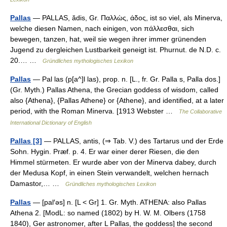
Pallas
— PALLAS, ădis, Gr. Παλλὼς, άδος, ist so viel, als Minerva,
welche diesen Namen, nach einigen, von πάλλεσθαι, sich
bewegen, tanzen, hat, weil sie wegen ihrer immer grünenden
Jugend zu dergleichen Lustbarkeit geneigt ist. Phurnut. de N.D. c.
20.… …
Gründliches mythologisches Lexikon
Pallas
— Pal las (p[a^]l las), prop. n. [L., fr. Gr. Palla s, Palla dos.]
(Gr. Myth.) Pallas Athena, the Grecian goddess of wisdom, called
also {Athena}, {Pallas Athene} or {Athene}, and identified, at a later
period, with the Roman Minerva. [1913 Webster …
The Collaborative
International Dictionary of English
Pallas [3]
— PALLAS, antis, (⇒ Tab. V.) des Tartarus und der Erde
Sohn. Hygin. Præf. p. 4. Er war einer derer Riesen, die den
Himmel stürmeten. Er wurde aber von der Minerva dabey, durch
der Medusa Kopf, in einen Stein verwandelt, welchen hernach
Damastor,… …
Gründliches mythologisches Lexikon
Pallas
— [pal′əs] n. [L < Gr] 1. Gr. Myth. ATHENA: also Pallas
Athena 2. [ModL: so named (1802) by H. W. M. Olbers (1758
1840), Ger astronomer, after L Pallas, the goddess] the second