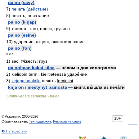
paino (sävy)
7)
печать (действие)
8)
печать, печатание
paino (kirjap)
9)
тяжесть, гнет, пресс, грузило
paino (esine)
10)
ударение, акцент, акцентирование
paino (fon)
* * *
1)
вес; тя́жесть; груз
painoltaan kaksi kiloa
— ве́сом в два килогра́мма
2)
kieliopin termi, kielitieteessä
ударе́ние
3)
kirjapainoalalla
печа́ть
feminiini
kirja on ilmestynyt painosta
— кни́га вы́шла из печа́ти
Suomi-venäjä sanakirja
paino
>
© Академик, 2000-2026
18+
Обратная связь:
Техподдержка
,
Реклама на сайте
👣 Путешествия