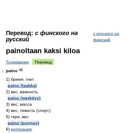
Перевод:
с финского на
с русского на
русский
финский
painoltaan kaksi kiloa
Толкование
Перевод
paino
1
1)
бремя, гнет
paino (taakka)
2)
вес, важность
paino (merkitys)
3)
вес, масса
4)
вес, тяжесть (спорт.)
5)
гиря, вес
paino (punnus)
6)
интонация