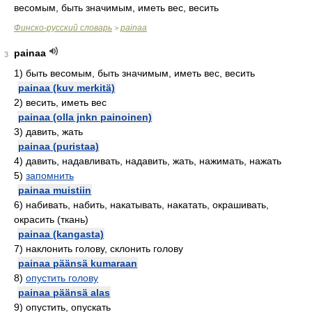
весомым, быть значимым, иметь вес, весить
Финско-русский словарь
painaa
>
painaa
3
1)
быть весомым, быть значимым, иметь вес, весить
painaa (kuv merkitä)
2)
весить, иметь вес
painaa (olla jnkn painoinen)
3)
давить, жать
painaa (puristaa)
4)
давить, надавливать, надавить, жать, нажимать, нажать
5)
запомнить
painaa muistiin
6)
набивать, набить, накатывать, накатать, окрашивать,
окрасить (ткань)
painaa (kangasta)
7)
наклонить голову, склонить голову
painaa päänsä kumaraan
8)
опустить голову
painaa päänsä alas
9)
опустить, опускать