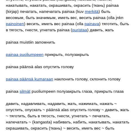
накатывать, накатать, окрашивать, окрасить (ткань) painaa
(kirjap) печатать, напечатать painaa (kuv
merkitä
) быть
весомым, быть значимым, иметь вес, весить painaa (olla jnkn
painoinen
) весить, иметь вес painaa (olla
painava
) тяготить, быть
в тягость, гнести, угнетать painaa (
puristaa
) давить, жать
painaa muistiin запомнить
painaa puoliumpeen
прикрыть, полузакрыть
painaa päänsä alas опустить голову
painaa päänsä kumaraan
наклонить голову, склонить голову
painaa
silmät
puoliumpeen полузакрыть глаза, прикрыть глаза
давить, надавливать, надавить, жать, нажимать, нажать ~
опустить, опускать ~ päänsä alas опустить голову ~ давить, жать
~ тяготить, быть в тягость, гнести, угнетать ~ печатать,
напечатать ~ (kangasta) набивать, набить, накатывать, накатать
окрашивать, окрасить (ткань) ~ весить, иметь вес ~ быть