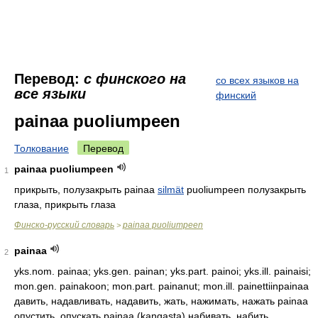
Перевод:
с финского на
со всех языков на
все языки
финский
painaa puoliumpeen
Толкование
Перевод
painaa puoliumpeen
1
прикрыть, полузакрыть painaa
silmät
puoliumpeen полузакрыть
глаза, прикрыть глаза
Финско-русский словарь
painaa puoliumpeen
>
painaa
2
yks.nom. painaa; yks.gen. painan; yks.part. painoi; yks.ill. painaisi;
mon.gen. painakoon; mon.part. painanut; mon.ill. painettiinpainaa
давить, надавливать, надавить, жать, нажимать, нажать painaa
опустить, опускать painaa (kangasta) набивать, набить,