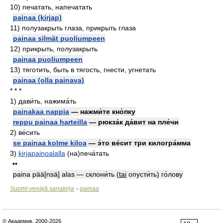
10)
печатать, напечатать
painaa (kirjap)
11)
полузакрыть глаза, прикрыть глаза
painaa silmät puoliumpeen
12)
прикрыть, полузакрыть
painaa puoliumpeen
13)
тяготить, быть в тягость, гнести, угнетать
painaa (olla painava)
* * *
1)
дави́ть, нажима́ть
painakaa nappia
— нажми́те кно́пку
reppu painaa harteilla
— рюкза́к да́вит на пле́чи
2)
ве́сить
se painaa kolme kiloa
— э́то ве́сит три килогра́мма
3)
kirjapainoalalla
(на)печа́тать
••
paina pää[nsä] alas — склони́ть
(
tai
опусти́ть) го́лову
Suomi-venäjä sanakirja
painaa
>
© Академик, 2000-2026