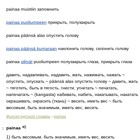
painaa muistiin запомнить
painaa puoliumpeen
прикрыть, полузакрыть
painaa päänsä alas опустить голову
painaa päänsä kumaraan
наклонить голову, склонить голову
painaa
silmät
puoliumpeen полузакрыть глаза, прикрыть глаза
давить, надавливать, надавить, жать, нажимать, нажать ~
опустить, опускать ~ päänsä alas опустить голову ~ давить, жать
~ тяготить, быть в тягость, гнести, угнетать ~ печатать,
напечатать ~ (kangasta) набивать, набить, накатывать, накатать
окрашивать, окрасить (ткань) ~ весить, иметь вес ~ быть
весомым, быть значимым, иметь вес, весить
Финско-русский словарь
painaa
>
painaa
2
1)
быть весомым, быть значимым, иметь вес, весить