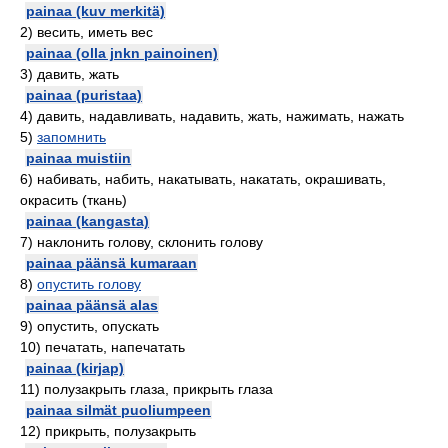
painaa (kuv merkitä)
2)
весить, иметь вес
painaa (olla jnkn painoinen)
3)
давить, жать
painaa (puristaa)
4)
давить, надавливать, надавить, жать, нажимать, нажать
5)
запомнить
painaa muistiin
6)
набивать, набить, накатывать, накатать, окрашивать,
окрасить (ткань)
painaa (kangasta)
7)
наклонить голову, склонить голову
painaa päänsä kumaraan
8)
опустить голову
painaa päänsä alas
9)
опустить, опускать
10)
печатать, напечатать
painaa (kirjap)
11)
полузакрыть глаза, прикрыть глаза
painaa silmät puoliumpeen
12)
прикрыть, полузакрыть