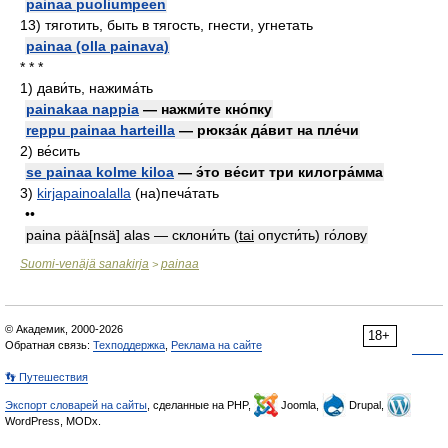
painaa puoliumpeen
13)
тяготить, быть в тягость, гнести, угнетать
painaa (olla painava)
* * *
1)
дави́ть, нажима́ть
painakaa nappia
— нажми́те кно́пку
reppu painaa harteilla
— рюкза́к да́вит на пле́чи
2)
ве́сить
se painaa kolme kiloa
— э́то ве́сит три килогра́мма
3)
kirjapainoalalla
(на)печа́тать
••
paina pää[nsä] alas — склони́ть
(
tai
опусти́ть) го́лову
Suomi-venäjä sanakirja
painaa
>
© Академик, 2000-2026
18+
Обратная связь:
Техподдержка
,
Реклама на сайте
👣 Путешествия
Экспорт словарей на сайты
, сделанные на PHP,
Joomla,
Drupal,
WordPress, MODx.