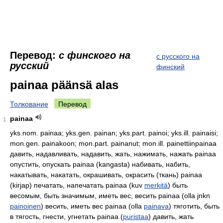
Перевод:
с финского на
с русского на
русский
финский
painaa päänsä alas
Толкование
Перевод
painaa
1
yks.nom. painaa; yks.gen. painan; yks.part. painoi; yks.ill. painaisi;
mon.gen. painakoon; mon.part. painanut; mon.ill. painettiinpainaa
давить, надавливать, надавить, жать, нажимать, нажать painaa
опустить, опускать painaa (kangasta) набивать, набить,
накатывать, накатать, окрашивать, окрасить (ткань) painaa
(kirjap) печатать, напечатать painaa (kuv
merkitä
) быть
весомым, быть значимым, иметь вес, весить painaa (olla jnkn
painoinen
) весить, иметь вес painaa (olla
painava
) тяготить, быть
в тягость, гнести, угнетать painaa (
puristaa
) давить, жать