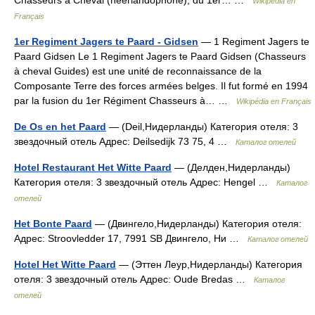
Chasseurs à Cheval (néerlandophone), du 1er… …
Wikipédia en
Français
1er Regiment Jagers te Paard - Gidsen
— 1 Regiment Jagers te
Paard Gidsen Le 1 Regiment Jagers te Paard Gidsen (Chasseurs
à cheval Guides) est une unité de reconnaissance de la
Composante Terre des forces armées belges. Il fut formé en 1994
par la fusion du 1er Régiment Chasseurs à… …
Wikipédia en Français
De Os en het Paard
— (Deil,Нидерланды) Категория отеля: 3
звездочный отель Адрес: Deilsedijk 73 75, 4 …
Каталог отелей
Hotel Restaurant Het Witte Paard
— (Делден,Нидерланды)
Категория отеля: 3 звездочный отель Адрес: Hengel …
Каталог
отелей
Het Bonte Paard
— (Двингело,Нидерланды) Категория отеля:
Адрес: Stroovledder 17, 7991 SB Двингело, Ни …
Каталог отелей
Hotel Het Witte Paard
— (Эттен Леур,Нидерланды) Категория
отеля: 3 звездочный отель Адрес: Oude Bredas …
Каталог
отелей