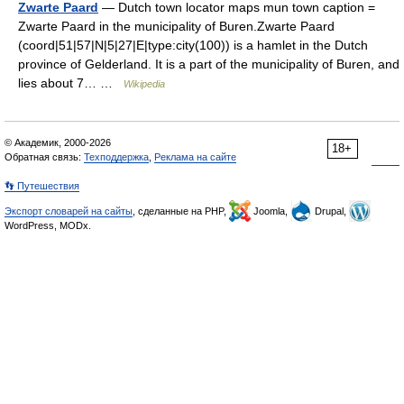
Zwarte Paard
— Dutch town locator maps mun town caption =
Zwarte Paard in the municipality of Buren.Zwarte Paard
(coord|51|57|N|5|27|E|type:city(100)) is a hamlet in the Dutch
province of Gelderland. It is a part of the municipality of Buren, and
lies about 7… …
Wikipedia
© Академик, 2000-2026
18+
Обратная связь:
Техподдержка
,
Реклама на сайте
👣 Путешествия
Экспорт словарей на сайты
, сделанные на PHP,
Joomla,
Drupal,
WordPress, MODx.