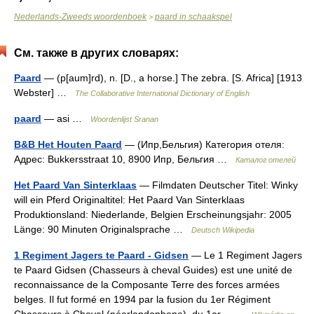
Nederlands-Zweeds woordenboek
paard in schaakspel
>
См. также в других словарях:
Paard
— (p[aum]rd), n. [D., a horse.] The zebra. [S. Africa] [1913
Webster] …
The Collaborative International Dictionary of English
paard
— asi …
Woordenlijst Sranan
B&B Het Houten Paard
— (Ипр,Бельгия) Категория отеля:
Адрес: Bukkersstraat 10, 8900 Ипр, Бельгия …
Каталог отелей
Het Paard Van Sinterklaas
— Filmdaten Deutscher Titel: Winky
will ein Pferd Originaltitel: Het Paard Van Sinterklaas
Produktionsland: Niederlande, Belgien Erscheinungsjahr: 2005
Länge: 90 Minuten Originalsprache …
Deutsch Wikipedia
1 Regiment Jagers te Paard - Gidsen
— Le 1 Regiment Jagers
te Paard Gidsen (Chasseurs à cheval Guides) est une unité de
reconnaissance de la Composante Terre des forces armées
belges. Il fut formé en 1994 par la fusion du 1er Régiment