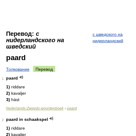
Перевод:
с
с шведского на
нидерландского на
нидерландский
шведский
paard
Толкование
Перевод
paard
1
1)
riddare
2)
kavaljer
3)
häst
Nederlands-Zweeds woordenboek
paard
>
paard in schaakspel
2
1)
riddare
2)
kavaljer