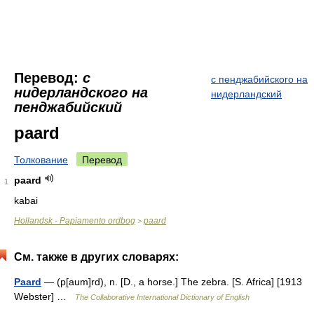
Перевод:
с
с пенджабийского на
нидерландского на
нидерландский
пенджабийский
paard
Толкование
Перевод
paard
1
kabai
Hollandsk - Papiamento ordbog
paard
>
См. также в других словарях:
Paard
— (p[aum]rd), n. [D., a horse.] The zebra. [S. Africa] [1913
Webster] …
The Collaborative International Dictionary of English