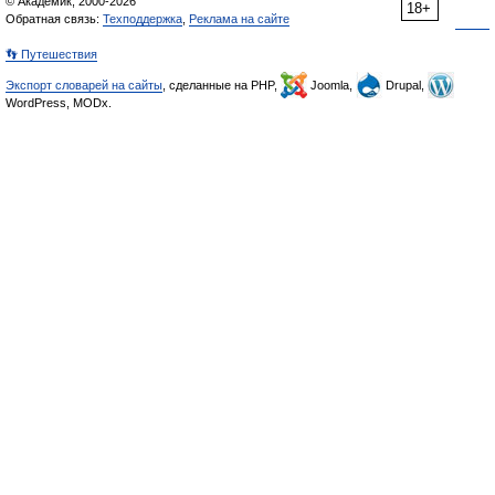
© Академик, 2000-2026
18+
Обратная связь:
Техподдержка
,
Реклама на сайте
👣 Путешествия
Экспорт словарей на сайты
, сделанные на PHP,
Joomla,
Drupal,
WordPress, MODx.