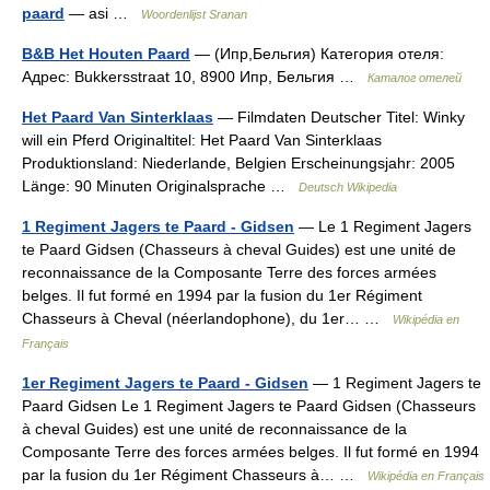
paard
— asi …
Woordenlijst Sranan
B&B Het Houten Paard
— (Ипр,Бельгия) Категория отеля:
Адрес: Bukkersstraat 10, 8900 Ипр, Бельгия …
Каталог отелей
Het Paard Van Sinterklaas
— Filmdaten Deutscher Titel: Winky
will ein Pferd Originaltitel: Het Paard Van Sinterklaas
Produktionsland: Niederlande, Belgien Erscheinungsjahr: 2005
Länge: 90 Minuten Originalsprache …
Deutsch Wikipedia
1 Regiment Jagers te Paard - Gidsen
— Le 1 Regiment Jagers
te Paard Gidsen (Chasseurs à cheval Guides) est une unité de
reconnaissance de la Composante Terre des forces armées
belges. Il fut formé en 1994 par la fusion du 1er Régiment
Chasseurs à Cheval (néerlandophone), du 1er… …
Wikipédia en
Français
1er Regiment Jagers te Paard - Gidsen
— 1 Regiment Jagers te
Paard Gidsen Le 1 Regiment Jagers te Paard Gidsen (Chasseurs
à cheval Guides) est une unité de reconnaissance de la
Composante Terre des forces armées belges. Il fut formé en 1994
par la fusion du 1er Régiment Chasseurs à… …
Wikipédia en Français