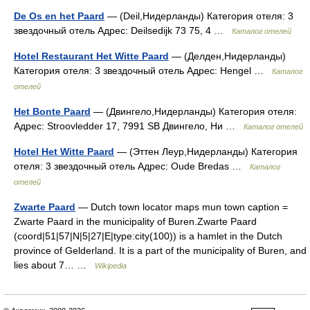
De Os en het Paard
— (Deil,Нидерланды) Категория отеля: 3
звездочный отель Адрес: Deilsedijk 73 75, 4 …
Каталог отелей
Hotel Restaurant Het Witte Paard
— (Делден,Нидерланды)
Категория отеля: 3 звездочный отель Адрес: Hengel …
Каталог
отелей
Het Bonte Paard
— (Двингело,Нидерланды) Категория отеля:
Адрес: Stroovledder 17, 7991 SB Двингело, Ни …
Каталог отелей
Hotel Het Witte Paard
— (Эттен Леур,Нидерланды) Категория
отеля: 3 звездочный отель Адрес: Oude Bredas …
Каталог
отелей
Zwarte Paard
— Dutch town locator maps mun town caption =
Zwarte Paard in the municipality of Buren.Zwarte Paard
(coord|51|57|N|5|27|E|type:city(100)) is a hamlet in the Dutch
province of Gelderland. It is a part of the municipality of Buren, and
lies about 7… …
Wikipedia