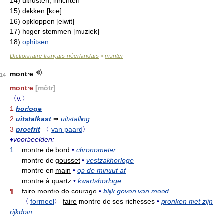
14)
uitrusten, inrichten
15)
dekken [koe]
16)
opkloppen [eiwit]
17)
hoger stemmen [muziek]
18)
ophitsen
Dictionnaire français-néerlandais
monter
>
montre
14
montre
[mõtr]
〈v.〉
1
horloge
2
uitstalkast
⇒
uitstalling
3
proefrit
〈
van paard
〉
♦
voorbeelden:
1
montre de
bord
•
chronometer
montre de
gousset
•
vestzakhorloge
montre en
main
•
op de minuut af
montre à
quartz
•
kwartshorloge
¶
faire
montre de courage
•
blijk geven van moed
〈
formeel
〉
faire
montre de ses richesses
•
pronken met zijn
rijkdom