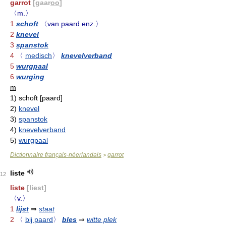
garrot
[gaar
oo
]
〈m.〉
1
schoft
〈van paard enz.〉
2
knevel
3
spanstok
4
〈
medisch
〉
knevelverband
5
wurgpaal
6
wurging
m
1)
schoft [paard]
2)
knevel
3)
spanstok
4)
knevelverband
5)
wurgpaal
Dictionnaire français-néerlandais
garrot
>
liste
12
liste
[liest]
〈v.〉
1
lijst
⇒
staat
2
〈
bij paard
〉
bles
⇒
witte plek