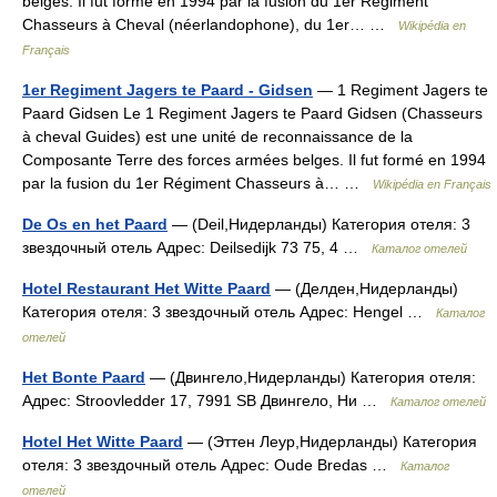
belges. Il fut formé en 1994 par la fusion du 1er Régiment
Chasseurs à Cheval (néerlandophone), du 1er… …
Wikipédia en
Français
1er Regiment Jagers te Paard - Gidsen
— 1 Regiment Jagers te
Paard Gidsen Le 1 Regiment Jagers te Paard Gidsen (Chasseurs
à cheval Guides) est une unité de reconnaissance de la
Composante Terre des forces armées belges. Il fut formé en 1994
par la fusion du 1er Régiment Chasseurs à… …
Wikipédia en Français
De Os en het Paard
— (Deil,Нидерланды) Категория отеля: 3
звездочный отель Адрес: Deilsedijk 73 75, 4 …
Каталог отелей
Hotel Restaurant Het Witte Paard
— (Делден,Нидерланды)
Категория отеля: 3 звездочный отель Адрес: Hengel …
Каталог
отелей
Het Bonte Paard
— (Двингело,Нидерланды) Категория отеля:
Адрес: Stroovledder 17, 7991 SB Двингело, Ни …
Каталог отелей
Hotel Het Witte Paard
— (Эттен Леур,Нидерланды) Категория
отеля: 3 звездочный отель Адрес: Oude Bredas …
Каталог
отелей