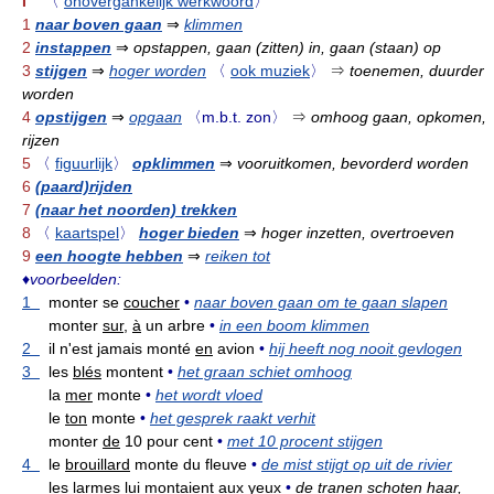
I
〈
onovergankelijk werkwoord
〉
1
naar boven gaan
⇒
klimmen
2
instappen
⇒
opstappen, gaan (zitten) in, gaan (staan) op
3
stijgen
⇒
hoger worden
〈
ook muziek
〉
⇒
toenemen, duurder
worden
4
opstijgen
⇒
opgaan
〈m.b.t. zon〉
⇒
omhoog gaan, opkomen,
rijzen
5
〈
figuurlijk
〉
opklimmen
⇒
vooruitkomen, bevorderd worden
6
(paard)rijden
7
(naar het noorden) trekken
8
〈
kaartspel
〉
hoger bieden
⇒
hoger inzetten, overtroeven
9
een hoogte hebben
⇒
reiken tot
♦
voorbeelden:
1
monter se
coucher
•
naar boven gaan om te gaan slapen
monter
sur,
à
un arbre
•
in een boom klimmen
2
il n'est jamais monté
en
avion
•
hij heeft nog nooit gevlogen
3
les
blés
montent
•
het graan schiet omhoog
la
mer
monte
•
het wordt vloed
le
ton
monte
•
het gesprek raakt verhit
monter
de
10 pour cent
•
met 10 procent stijgen
4
le
brouillard
monte du fleuve
•
de mist stijgt op uit de rivier
les
larmes
lui montaient aux yeux
•
de tranen schoten haar,