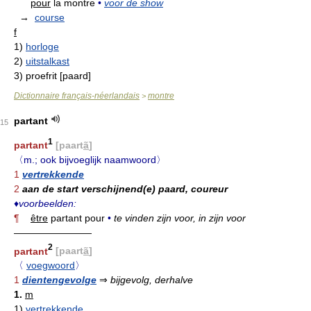
pour
la montre
•
voor de show
→
course
f
1)
horloge
2)
uitstalkast
3)
proefrit [paard]
Dictionnaire français-néerlandais
montre
>
partant
15
1
partant
[paart
ã
]
〈m.; ook bijvoeglijk naamwoord〉
1
vertrekkende
2
aan de start verschijnend(e) paard, coureur
♦
voorbeelden:
¶
être
partant pour
•
te vinden zijn voor, in zijn voor
————————
2
partant
[paart
ã
]
〈
voegwoord
〉
1
dientengevolge
⇒
bijgevolg, derhalve
1.
m
1)
vertrekkende