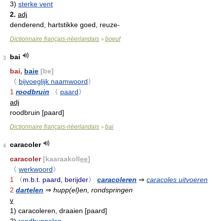
3)
sterke vent
2.
adj
denderend, hartstikke goed, reuze-
Dictionnaire français-néerlandais
boeuf
>
bai
3
bai,
baie
[be]
〈
bijvoeglijk naamwoord
〉
1
roodbruin
〈
paard
〉
adj
roodbruin [paard]
Dictionnaire français-néerlandais
bai
>
caracoler
4
caracoler
[kaaraakoll
ee
]
〈
werkwoord
〉
1
〈m.b.t. paard, berijder〉
caracoleren
⇒
caracoles uitvoeren
2
dartelen
⇒
hupp(el)en, rondspringen
v
1)
caracoleren, draaien [paard]