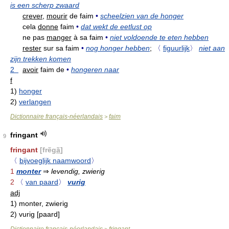
is een scherp zwaard
crever,
mourir
de faim
•
scheelzien van de honger
cela
donne
faim
•
dat wekt de eetlust op
ne pas
manger
à sa faim
•
niet voldoende te eten hebben
rester
sur sa faim
•
nog honger hebben
;
〈
figuurlijk
〉
niet aan
zijn trekken komen
2
avoir
faim de
•
hongeren naar
f
1)
honger
2)
verlangen
Dictionnaire français-néerlandais
faim
>
fringant
9
fringant
[frẽg
ã
]
〈
bijvoeglijk naamwoord
〉
1
monter
⇒
levendig, zwierig
2
〈
van paard
〉
vurig
adj
1)
monter, zwierig
2)
vurig [paard]
Dictionnaire français-néerlandais
fringant
>