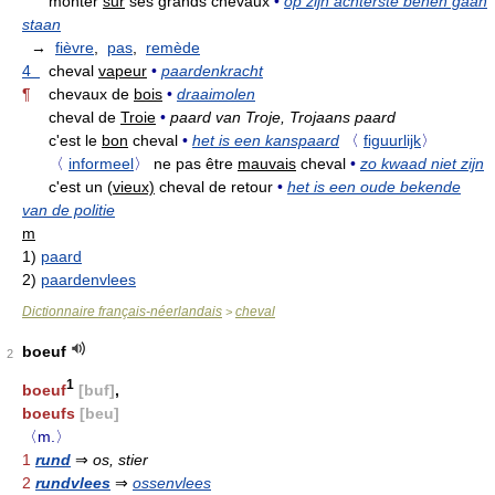
monter
sur
ses grands chevaux
•
op zijn achterste benen gaan
staan
→
fièvre
,
pas
,
remède
4
cheval
vapeur
•
paardenkracht
¶
chevaux de
bois
•
draaimolen
cheval de
Troie
•
paard van Troje, Trojaans paard
c'est le
bon
cheval
•
het is een kanspaard
〈
figuurlijk
〉
〈
informeel
〉
ne pas être
mauvais
cheval
•
zo kwaad niet zijn
c'est un (
vieux)
cheval de retour
•
het is een oude bekende
van de politie
m
1)
paard
2)
paardenvlees
Dictionnaire français-néerlandais
cheval
>
boeuf
2
1
boeuf
[buf]
,
boeufs
[beu]
〈m.〉
1
rund
⇒
os, stier
2
rundvlees
⇒
ossenvlees