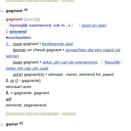
gagnant
10
gagnant
[gaanj
ã
]
〈bijvoeglijk naamwoord; ook m., v.〉
〈
sport en spel
〉
1
winnend
♦
voorbeelden:
1
coup
gagnant
•
beslissende slag
donner
un cheval gagnant
•
verwachten dat een paard zal
winnen
jouer
gagnant
•
zeker zijn van de overwinning
;
〈
figuurlijk
〉
zeker zijn van zijn zaak
un(e)
gagnant(e)
•
winnaar, -nares, winnend lot, paard
1.
m
(
f
- gagnante)
winnaar/-ares
2.
= gagnante; gagnant
adj
winnend, zegevierend
Dictionnaire français-néerlandais
gagnant
>
garrot
11