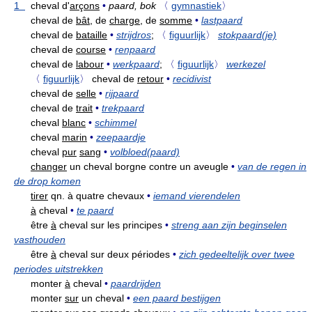
1
cheval d'
arçons
•
paard, bok
〈
gymnastiek
〉
cheval de
bât,
de
charge,
de
somme
•
lastpaard
cheval de
bataille
•
strijdros
;
〈
figuurlijk
〉
stokpaard(je)
cheval de
course
•
renpaard
cheval de
labour
•
werkpaard
;
〈
figuurlijk
〉
werkezel
〈
figuurlijk
〉
cheval de
retour
•
recidivist
cheval de
selle
•
rijpaard
cheval de
trait
•
trekpaard
cheval
blanc
•
schimmel
cheval
marin
•
zeepaardje
cheval
pur
sang
•
volbloed(paard)
changer
un cheval borgne contre un aveugle
•
van de regen in
de drop komen
tirer
qn. à quatre chevaux
•
iemand vierendelen
à
cheval
•
te paard
être
à
cheval sur les principes
•
streng aan zijn beginselen
vasthouden
être
à
cheval sur deux périodes
•
zich gedeeltelijk over twee
periodes uitstrekken
monter
à
cheval
•
paardrijden
monter
sur
un cheval
•
een paard bestijgen