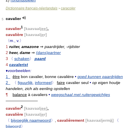
2)
rondhuppelen
Dictionnaire français-néerlandais
caracoler
>
cavalier
5
1
cavalier
[kaavaalj
ee
]
,
cavalière
[kaavaalj
e
r]
〈m., v.〉
1
ruiter, amazone
⇒
paardrijder, -rijdster
2
heer, dame
⇒
(dans)partner
3
〈
schaken
〉
paard
4
cavalerist
♦
voorbeelden:
1
être
bon cavalier, bonne cavalière
•
goed kunnen paardrijden
2
〈
figuurlijk
,
informeel
〉
faire
cavalier seul
•
op eigen houtje
handelen, zich als eenling opstellen
¶
balance
à cavaliers
•
weegschaal met ruitergewichtjes
————————
2
cavalier
[kaavaalj
ee
]
,
cavalière
[kaavaalj
e
r]
〈
bijvoeglijk naamwoord
〉
,
cavalièrement
[kaavaaljerm
ã
]
〈
bijwoord
〉