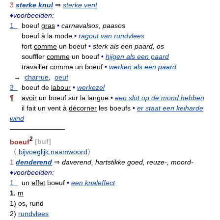
3
sterke knul
⇒
sterke vent
♦
voorbeelden:
1
boeuf
gras
•
carnavalsos, paasos
boeuf
à
la mode
•
ragout van rundvlees
fort
comme
un boeuf
•
sterk als een paard, os
souffler
comme
un boeuf
•
hijgen als een paard
travailler
comme
un boeuf
•
werken als een paard
→
charrue
,
oeuf
3
boeuf de
labour
•
werkezel
¶
avoir
un boeuf sur la langue
•
een slot op de mond hebben
il fait un vent à
décorner
les boeufs
•
er staat een keiharde
wind
————————
2
boeuf
[buf]
〈
bijvoeglijk naamwoord
〉
1
denderend
⇒
daverend, hartstikke goed, reuze-, moord-
♦
voorbeelden:
1
un
effet
boeuf
•
een knaleffect
1.
m
1)
os, rund
2)
rundvlees