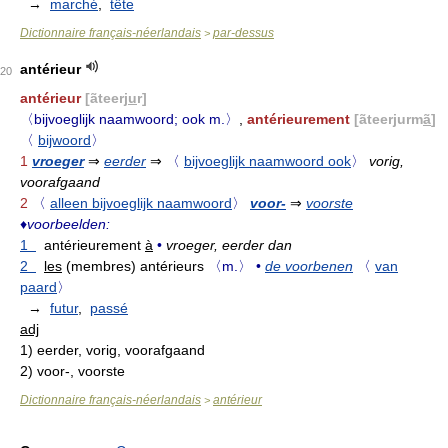
→
marché
,
tête
Dictionnaire français-néerlandais
par-dessus
>
antérieur
20
antérieur
[ãteerj
u
r]
〈bijvoeglijk naamwoord; ook m.〉
,
antérieurement
[ãteerjurm
ã
]
〈
bijwoord
〉
1
vroeger
⇒
eerder
⇒
〈
bijvoeglijk naamwoord ook
〉
vorig,
voorafgaand
2
〈
alleen bijvoeglijk naamwoord
〉
voor-
⇒
voorste
♦
voorbeelden:
1
antérieurement
à
•
vroeger, eerder dan
2
les
(membres) antérieurs
〈m.〉
•
de voorbenen
〈
van
paard
〉
→
futur
,
passé
adj
1)
eerder, vorig, voorafgaand
2)
voor-, voorste
Dictionnaire français-néerlandais
antérieur
>