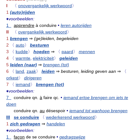
I
〈
onovergankelijk werkwoord
〉
1
(auto)rijden
♦
voorbeelden:
1
apprendre
à conduire
•
leren autorijden
II
〈
overgankelijk werkwoord
〉
1
brengen
⇒
(ge)leiden, begeleiden
2
〈
auto
〉
besturen
3
〈
kudde
〉
hoeden
⇒
〈
paard
〉
mennen
4
〈
warmte
,
elektriciteit
〉
geleiden
5
leiden (naar)
⇒
brengen (tot)
6
〈
land
,
zaak
〉
leiden
⇒
besturen, leiding geven aan
⇒
〈
orkest
〉
dirigeren
7
〈
iemand
〉
brengen (tot)
♦
voorbeelden:
7
conduire qn.
à
faire qc.
•
iemand ertoe brengen om iets te
doen
conduire qn.
au
désespoir
•
iemand tot wanhoop brengen
III
se conduire
〈
wederkerend werkwoord
〉
1
zich gedragen
⇒
handelen
♦
voorbeelden:
1
façon
de se conduire
•
gedragswijze