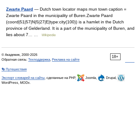
Zwarte Paard
— Dutch town locator maps mun town caption =
Zwarte Paard in the municipality of Buren.Zwarte Paard
(coord|51|57|N|5|27|E|type:city(100)) is a hamlet in the Dutch
province of Gelderland. It is a part of the municipality of Buren, and
lies about 7… …
Wikipedia
© Академик, 2000-2026
18+
Обратная связь:
Техподдержка
,
Реклама на сайте
👣 Путешествия
Экспорт словарей на сайты
, сделанные на PHP,
Joomla,
Drupal,
WordPress, MODx.