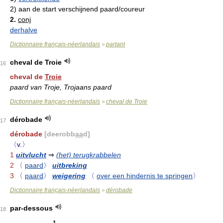
2)
aan de start verschijnend paard/coureur
2.
conj
derhalve
Dictionnaire français-néerlandais
partant
>
cheval de Troie
16
cheval de
Troie
paard van Troje, Trojaans paard
Dictionnaire français-néerlandais
cheval de Troie
>
dérobade
17
dérobade
[deerobb
aa
d]
〈v.〉
1
uitvlucht
⇒
(het) terugkrabbelen
2
〈
paard
〉
uitbreking
3
〈
paard
〉
weigering
〈
over een hindernis te springen
〉
Dictionnaire français-néerlandais
dérobade
>
par-dessous
18
1