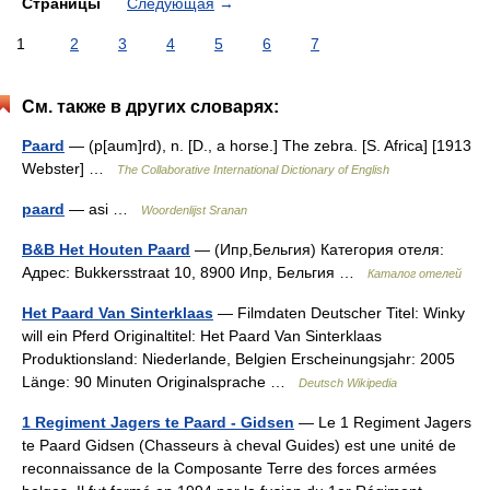
Страницы
Следующая
→
1
2
3
4
5
6
7
См. также в других словарях:
Paard
— (p[aum]rd), n. [D., a horse.] The zebra. [S. Africa] [1913
Webster] …
The Collaborative International Dictionary of English
paard
— asi …
Woordenlijst Sranan
B&B Het Houten Paard
— (Ипр,Бельгия) Категория отеля:
Адрес: Bukkersstraat 10, 8900 Ипр, Бельгия …
Каталог отелей
Het Paard Van Sinterklaas
— Filmdaten Deutscher Titel: Winky
will ein Pferd Originaltitel: Het Paard Van Sinterklaas
Produktionsland: Niederlande, Belgien Erscheinungsjahr: 2005
Länge: 90 Minuten Originalsprache …
Deutsch Wikipedia
1 Regiment Jagers te Paard - Gidsen
— Le 1 Regiment Jagers
te Paard Gidsen (Chasseurs à cheval Guides) est une unité de
reconnaissance de la Composante Terre des forces armées