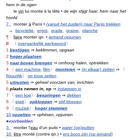
hem in de ogen
le
vin
lui monte à la tête
•
de wijn stijgt haar, hem naar het
hoofd
7
monter
à
Paris
•
(vanuit het zuiden) naar Parijs trekken
→
bicyclette
,
ergot
,
grade
,
graine
,
planche
¶
faire
monter qn.
•
iemand opjuinen
II
〈
overgankelijk werkwoord
〉
1
bestijgen
⇒
beklimmen, opgaan
2
hoger plaatsen
3
naar boven brengen
⇒
omhoog halen, optrekken
4
〈
een machine
,
film
〉
monteren
⇒
(in elkaar) zetten
⇒
〈
figuurlijk
〉
op touw zetten
5
uitrusten
⇒
geheel voorzien van, inrichten
6
plaats nemen in, op
⇒
instappen in
7
〈
een koe
〉
bespringen
⇒
dekken
8
〈
eiwit
〉
opkloppen
⇒
stijf kloppen
9
〈
muziek
〉
hoger stemmen
10
opzetten
⇒
ophitsen, opjuinen
♦
voorbeelden:
3
monter l'
eau
d'un puits
•
water (op)putten
10
être
monté (contre qn.)
•
erg boos zijn (op iemand)