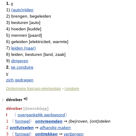
1.
v
1)
(auto)rijden
2)
brengen, begeleiden
3)
besturen [auto]
4)
hoeden [kudde]
5)
mennen [paard]
6)
geleiden [elektriciteit, warmte]
7)
leiden (naar)
8)
leiden, besturen [land, zaak]
9)
dirigeren
2.
se conduire
v
zich gedragen
Dictionnaire français-néerlandais
conduire
>
dérober
7
dérober
[deerobb
ee
]
I
〈
overgankelijk werkwoord
〉
1
〈
formeel
〉
ontvreemden
⇒
(be)roven, (ont)stelen
2
ontfutselen
⇒
afhandig maken
3
〈
formeel
〉
onttrekken
⇒
verbergen