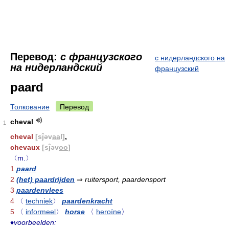
Перевод:
с французского
с нидерландского на
на нидерландский
французский
paard
Толкование
Перевод
cheval
1
cheval
[sĵəv
aa
l]
,
chevaux
[sĵəv
oo
]
〈m.〉
1
paard
2
(het) paardrijden
⇒
ruitersport, paardensport
3
paardenvlees
4
〈
techniek
〉
paardenkracht
5
〈
informeel
〉
horse
〈
heroïne
〉
♦
voorbeelden: