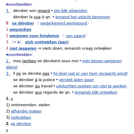
♦
voorbeelden:
3
dérober son
regard
•
zijn blik afwenden
dérober la
vue
à qn.
•
iemand het uitzicht benemen
II
se dérober
〈
wederkerend werkwoord
〉
1
wegzinken
2
weigeren voor hindernis
〈
van paard
〉
3
〈+ à〉
zich onttrekken (aan)
4
niet reageren
⇒
niets doen, iemands vraag ontwijken
♦
voorbeelden:
1
mes
jambes
se dérobent sous moi
•
mijn benen weigeren
dienst
3
il
ne
se dérobe
pas
•
hij doet wat er van hem verwacht wordt
se dérober
à
la justice
•
verstek laten gaan
se dérober
au
travail
•
uitvluchten zoeken om niet te werken
se dérober
aux
regards de qn.
•
iemands blik ontwijken
1.
v
1)
ontvreemden, stelen
2)
afhandig maken
3)
onttrekken
2.
se dérober
v