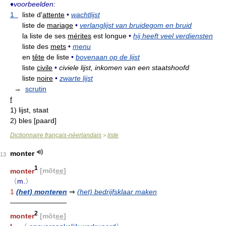
♦
voorbeelden:
1
liste d'
attente
•
wachtlijst
liste de
mariage
•
verlanglijst van bruidegom en bruid
la liste de ses
mérites
est longue
•
hij heeft veel verdiensten
liste des
mets
•
menu
en
tête
de liste
•
bovenaan op de lijst
liste
civile
•
civiele lijst, inkomen van een staatshoofd
liste
noire
•
zwarte lijst
→
scrutin
f
1)
lijst, staat
2)
bles [paard]
Dictionnaire français-néerlandais
liste
>
monter
13
1
monter
[mõt
ee
]
〈m.〉
1
(het) monteren
⇒
(het) bedrijfsklaar maken
————————
2
monter
[mõt
ee
]