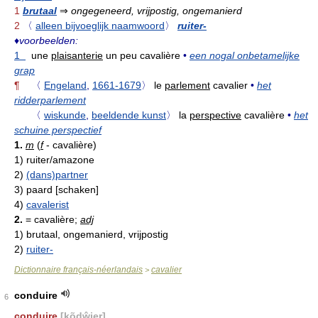
1
brutaal
⇒
ongegeneerd, vrijpostig, ongemanierd
2
〈
alleen bijvoeglijk naamwoord
〉
ruiter-
♦
voorbeelden:
1
une
plaisanterie
un peu cavalière
•
een nogal onbetamelijke
grap
¶
〈
Engeland
,
1661-1679
〉
le
parlement
cavalier
•
het
ridderparlement
〈
wiskunde
,
beeldende kunst
〉
la
perspective
cavalière
•
het
schuine perspectief
1.
m
(
f
- cavalière)
1)
ruiter/amazone
2)
(dans)partner
3)
paard [schaken]
4)
cavalerist
2.
= cavalière;
adj
1)
brutaal, ongemanierd, vrijpostig
2)
ruiter-
Dictionnaire français-néerlandais
cavalier
>
conduire
6
conduire
[kõdŵ
ie
r]