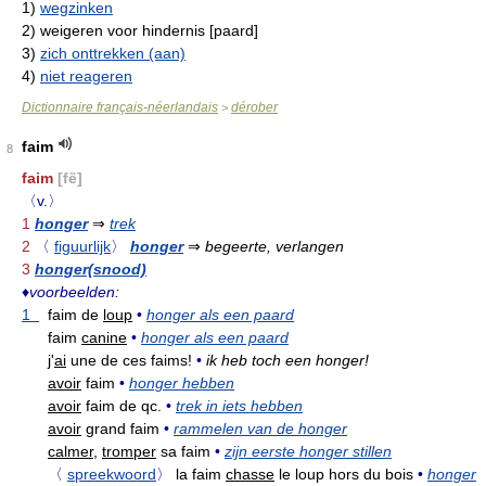
1)
wegzinken
2)
weigeren voor hindernis [paard]
3)
zich onttrekken (aan)
4)
niet reageren
Dictionnaire français-néerlandais
dérober
>
faim
8
faim
[fẽ]
〈v.〉
1
honger
⇒
trek
2
〈
figuurlijk
〉
honger
⇒
begeerte, verlangen
3
honger(snood)
♦
voorbeelden:
1
faim de
loup
•
honger als een paard
faim
canine
•
honger als een paard
j'
ai
une de ces faims!
•
ik heb toch een honger!
avoir
faim
•
honger hebben
avoir
faim de qc.
•
trek in iets hebben
avoir
grand faim
•
rammelen van de honger
calmer,
tromper
sa faim
•
zijn eerste honger stillen
〈
spreekwoord
〉
la faim
chasse
le loup hors du bois
•
honger