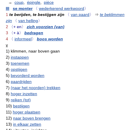
→
coup
,
épingle
,
pièce
III
se monter
〈
wederkerend werkwoord
〉
1
te berijden, te bestijgen zijn
〈
van paard
〉
⇒
te beklimmen
zijn
〈
van helling
〉
2
〈+ en〉
zich voorzien (van)
3
〈+ à〉
bedragen
4
〈
informeel
〉
boos worden
v
1)
klimmen, naar boven gaan
2)
instappen
3)
toenemen
4)
opstijgen
5)
bevorderd worden
6)
paardrijden
7)
(naar het noorden) trekken
8)
hoger inzetten
9)
reiken (tot)
10)
bestijgen
11)
hoger plaatsen
12)
naar boven brengen
13)
in elkaar zetten