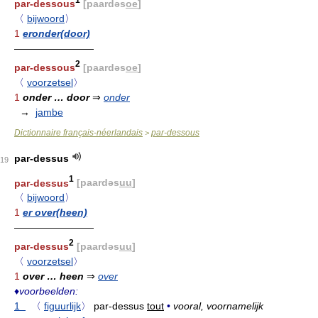
par-dessous
[paardəs
oe
]
〈
bijwoord
〉
1
eronder(door)
————————
2
par-dessous
[paardəs
oe
]
〈
voorzetsel
〉
1
onder … door
⇒
onder
→
jambe
Dictionnaire français-néerlandais
par-dessous
>
par-dessus
19
1
par-dessus
[paardəs
uu
]
〈
bijwoord
〉
1
er over(heen)
————————
2
par-dessus
[paardəs
uu
]
〈
voorzetsel
〉
1
over … heen
⇒
over
♦
voorbeelden:
1
〈
figuurlijk
〉
par-dessus
tout
•
vooral, voornamelijk