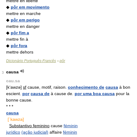
mettre en liberté
◆
pôr em movimento
mettre en marche
◆
pôr em perigo
mettre en danger
◆
pôr fim a
mettre fin à
◆
pôr fora
mettre dehors
Dicionário Português-Francês
pôr
>
causa
3
cau.sa
[k‘awzə]
sf
cause, motif, raison.
conhecimento de
causa
à bon
escient.
por
causa de
à cause de.
por uma boa causa
pour la
bonne cause.
* * *
causa
[`kawza]
Substantivo feminino
cause
féminin
jurídico
(ação judicial)
affaire
féminin