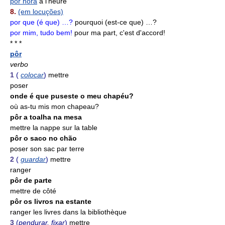
por hora
à l'heure
8.
(em locuções)
por que (é que) …?
pourquoi (est-ce que) …?
por mim, tudo bem!
pour ma part, c'est d'accord!
* * *
pôr
verbo
1
(
colocar
)
mettre
poser
onde é que puseste o meu chapéu?
où as-tu mis mon chapeau?
pôr a toalha na mesa
mettre la nappe sur la table
pôr o saco no chão
poser son sac par terre
2
(
guardar
)
mettre
ranger
pôr de parte
mettre de côté
pôr os livros na estante
ranger les livres dans la bibliothèque
3
(
pendurar, fixar
)
mettre