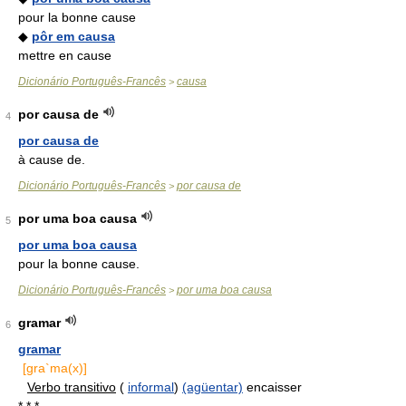
pour la bonne cause
◆
pôr em causa
mettre en cause
Dicionário Português-Francês
causa
>
por causa de
4
por causa de
à cause de.
Dicionário Português-Francês
por causa de
>
por uma boa causa
5
por uma boa causa
pour la bonne cause.
Dicionário Português-Francês
por uma boa causa
>
gramar
6
gramar
[gra`ma(x)]
Verbo transitivo
(
informal
)
(agüentar)
encaisser