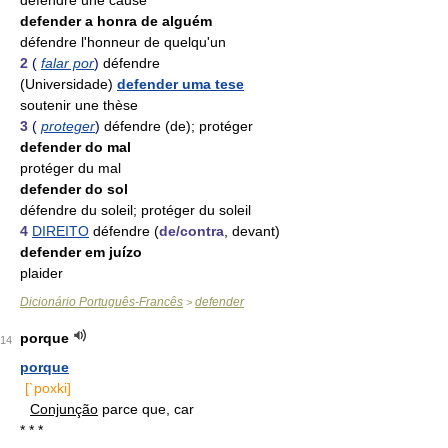
défendre une cause
defender a honra de alguém
défendre l'honneur de quelqu'un
2
(
falar por
)
défendre
(Universidade)
defender uma tese
soutenir une thèse
3
(
proteger
)
défendre (de); protéger
defender do mal
protéger du mal
defender do sol
défendre du soleil; protéger du soleil
4
DIREITO
défendre (
de/contra
, devant)
defender em juízo
plaider
Dicionário Português-Francês
defender
>
porque
14
porque
[`poxki]
Conjunção
parce que, car
* * *