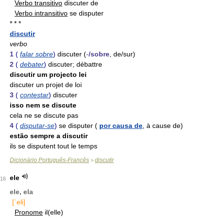
Verbo transitivo
discuter de
Verbo intransitivo
se disputer
* * *
discutir
verbo
1
(
falar sobre
)
discuter (
-
/sobre
, de/sur)
2
(
debater
)
discuter; débattre
discutir um projecto lei
discuter un projet de loi
3
(
contestar
)
discuter
isso nem se discute
cela ne se discute pas
4
(
disputar-se
)
se disputer (
por causa de
, à cause de)
estão sempre a discutir
ils se disputent tout le temps
Dicionário Português-Francês
discutir
>
ele
16
ele, ela
[`eli]
Pronome
il(elle)