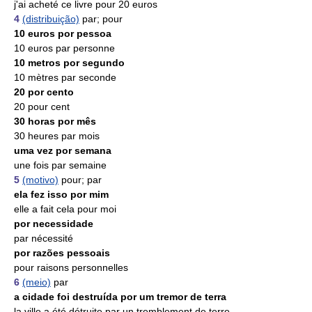
j'ai acheté ce livre pour 20 euros
4
(distribuição)
par; pour
10 euros por pessoa
10 euros par personne
10 metros por segundo
10 mètres par seconde
20 por cento
20 pour cent
30 horas por mês
30 heures par mois
uma vez por semana
une fois par semaine
5
(motivo)
pour; par
ela fez isso por mim
elle a fait cela pour moi
por necessidade
par nécessité
por razões pessoais
pour raisons personnelles
6
(meio)
par
a cidade foi destruída por um tremor de terra
la ville a été détruite par un tremblement de terre