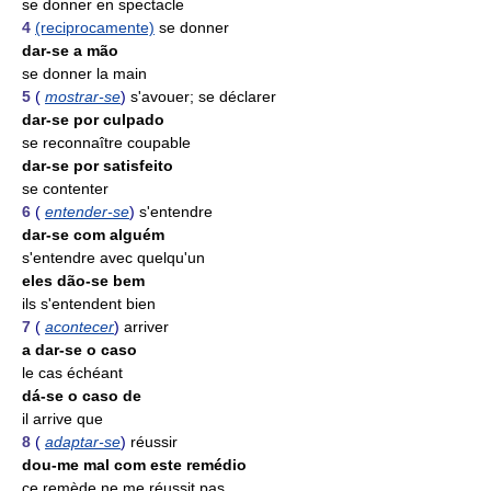
se donner en spectacle
4
(reciprocamente)
se donner
dar-se a mão
se donner la main
5
(
mostrar-se
)
s'avouer; se déclarer
dar-se por culpado
se reconnaître coupable
dar-se por satisfeito
se contenter
6
(
entender-se
)
s'entendre
dar-se com alguém
s'entendre avec quelqu'un
eles dão-se bem
ils s'entendent bien
7
(
acontecer
)
arriver
a dar-se o caso
le cas échéant
dá-se o caso de
il arrive que
8
(
adaptar-se
)
réussir
dou-me mal com este remédio
ce remède ne me réussit pas