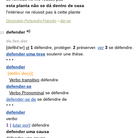
esta planta não se dá dentro de casa
l'intérieur ne réussit pas à cette plante
Dicionário Português-Francês
dar-se
>
defender
13
de.fen.der
[defẽd‘er]
vt
1
défendre, protéger.
2
préserver.
vpr
3
se défendre.
defender uma tese
soutenir une thèse.
* * *
defender
[defẽn`de(x)]
Verbo transitivo
défendre
defender-se
Verbo Pronominal
se défendre
defender-se de
se défendre de
* * *
defender
verbo
1
(
lutar por
)
défendre
defender uma causa