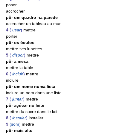
poser
accrocher
pôr um quadro na parede
accrocher un tableau au mur
4
(
usar
)
mettre
porter
pôr os óculos
mettre ses lunettes
5
(
dispor
)
mettre
pôr a mesa
mettre la table
6
(
incluir
)
mettre
inclure
pôr um nome numa lista
inclure un nom dans une liste
7
(
juntar
)
mettre
pôr açúcar no leite
mettre du sucre dans le lait
8
(
instalar
)
installer
9
(som)
mettre
pôr mais alto