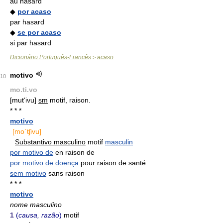
au hasard
◆
por acaso
par hasard
◆
se por acaso
si par hasard
Dicionário Português-Francês
acaso
>
motivo
10
mo.ti.vo
[mut‘ivu]
sm
motif, raison.
* * *
motivo
[mo`tʃivu]
Substantivo masculino
motif
masculin
por motivo de
en raison de
por motivo de doença
pour raison de santé
sem motivo
sans raison
* * *
motivo
nome masculino
1
(
causa, razão
)
motif