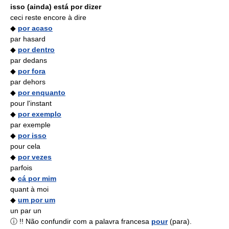
isso (ainda) está por dizer
ceci reste encore à dire
◆
por acaso
par hasard
◆
por dentro
par dedans
◆
por fora
par dehors
◆
por enquanto
pour l'instant
◆
por exemplo
par exemple
◆
por isso
pour cela
◆
por vezes
parfois
◆
cá por mim
quant à moi
◆
um por um
un par un
ⓘ !! Não confundir com a palavra francesa
pour
(para).