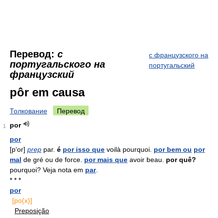
Перевод:
с
с французского на
португальского на
португальский
французский
pôr em causa
Толкование
Перевод
por
1
por
[p‘or]
prep
par.
é
por isso que
voilà pourquoi.
por bem ou
por
mal
de gré ou de force.
por mais que
avoir beau.
por quê?
pourquoi? Veja nota em
par
.
* * *
por
[po(x)]
Preposição