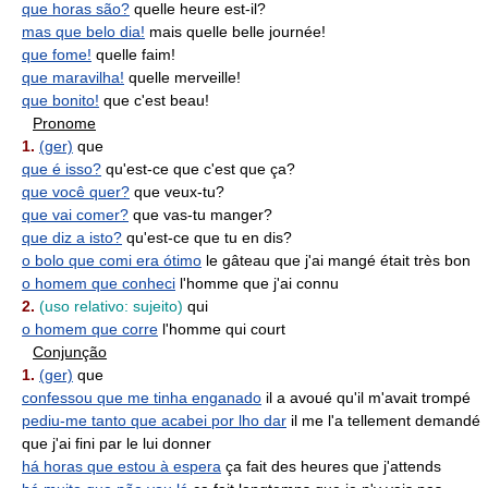
que horas são?
quelle heure est-il?
mas que belo dia!
mais quelle belle journée!
que fome!
quelle faim!
que maravilha!
quelle merveille!
que bonito!
que c'est beau!
Pronome
1.
(ger)
que
que é isso?
qu'est-ce que c'est que ça?
que você quer?
que veux-tu?
que vai comer?
que vas-tu manger?
que diz a isto?
qu'est-ce que tu en dis?
o bolo que comi era ótimo
le gâteau que j'ai mangé était très bon
o homem que conheci
l'homme que j'ai connu
2.
(uso relativo: sujeito)
qui
o homem que corre
l'homme qui court
Conjunção
1.
(ger)
que
confessou que me tinha enganado
il a avoué qu'il m'avait trompé
pediu-me tanto que acabei por lho dar
il me l'a tellement demandé
que j'ai fini par le lui donner
há horas que estou à espera
ça fait des heures que j'attends