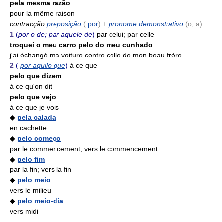
pela mesma razão
pour la même raison
contracção
preposição
(
por
) +
pronome demonstrativo
(o, a)
1
(
por o de; par aquele de
)
par celui; par celle
troquei o meu carro pelo do meu cunhado
j'ai échangé ma voiture contre celle de mon beau-frère
2
(
por aquilo que
)
à ce que
pelo que dizem
à ce qu'on dit
pelo que vejo
à ce que je vois
◆
pela calada
en cachette
◆
pelo começo
par le commencement; vers le commencement
◆
pelo fim
par la fin; vers la fin
◆
pelo meio
vers le milieu
◆
pelo meio-dia
vers midi