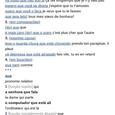
há muito que não vou lá
ça fait longtemps que je n'y vais pas
espero que você se divirta
j'espère que tu t'amuses
quero que você o faça
je veux que tu le fasses
que seja feliz!
tous mes vœux de bonheur!
2.
(em comparações)
(do) que
que
é mais caro (do) que o outro
c'est plus cher que l'autre
3.
(exprime causa)
leve o guarda-chuva que está chovendo
prends ton parapluie, il
pleut
vá depressa que está atrasado
fais vite, tu es en retard
4.
(em locuções)
que nem
comme
* * *
que
pronome relativo
1
[função sujeito]
qui
a senhora que fala
la dame qui parle
o computador que está ali
l'ordinateur qui est là
2
[função complemento directo]
que