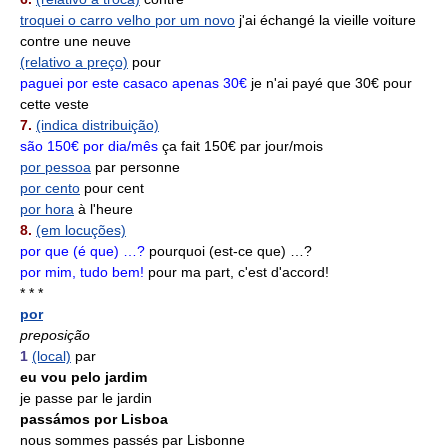
troquei o carro velho por um novo
j'ai échangé la vieille voiture
contre une neuve
(relativo a preço)
pour
paguei por este casaco apenas 30€
je n'ai payé que 30€ pour
cette veste
7.
(indica distribuição)
são 150€ por dia/mês
ça fait 150€ par jour/mois
por pessoa
par personne
por cento
pour cent
por hora
à l'heure
8.
(em locuções)
por que (é que) …?
pourquoi (est-ce que) …?
por mim, tudo bem!
pour ma part, c'est d'accord!
* * *
por
preposição
1
(local)
par
eu vou pelo jardim
je passe par le jardin
passámos por Lisboa
nous sommes passés par Lisbonne