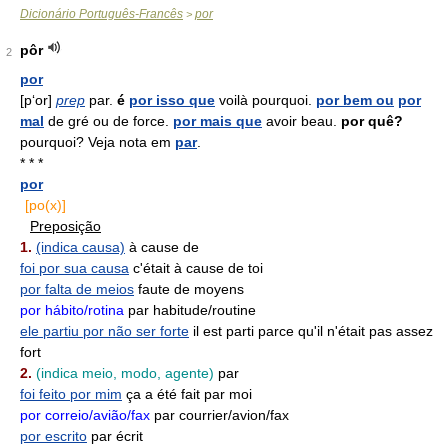
Dicionário Português-Francês
por
>
pôr
2
por
[p‘or]
prep
par.
é
por isso que
voilà pourquoi.
por bem ou
por
mal
de gré ou de force.
por mais que
avoir beau.
por quê?
pourquoi? Veja nota em
par
.
* * *
por
[po(x)]
Preposição
1.
(indica causa)
à cause de
foi por sua causa
c'était à cause de toi
por falta de meios
faute de moyens
por hábito/rotina
par habitude/routine
ele partiu por não ser forte
il est parti parce qu'il n'était pas assez
fort
2.
(indica meio, modo, agente)
par
foi feito por mim
ça a été fait par moi
por correio/avião/fax
par courrier/avion/fax
por escrito
par écrit