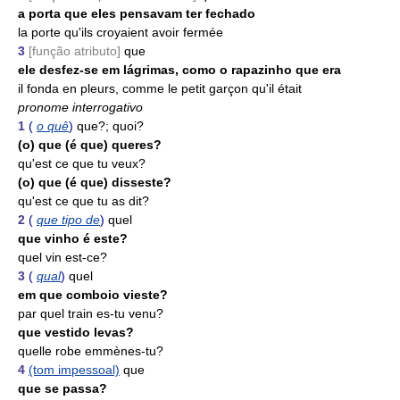
a porta que eles pensavam ter fechado
la porte qu'ils croyaient avoir fermée
3
[função atributo]
que
ele desfez-se em lágrimas, como o rapazinho que era
il fonda en pleurs, comme le petit garçon qu'il était
pronome interrogativo
1
(
o quê
)
que?; quoi?
(o) que (é que) queres?
qu'est ce que tu veux?
(o) que (é que) disseste?
qu'est ce que tu as dit?
2
(
que tipo de
)
quel
que vinho é este?
quel vin est-ce?
3
(
qual
)
quel
em que comboio vieste?
par quel train es-tu venu?
que vestido levas?
quelle robe emmènes-tu?
4
(tom impessoal)
que
que se passa?