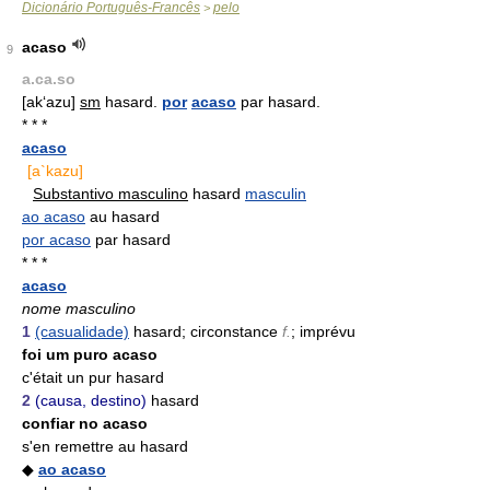
Dicionário Português-Francês
pelo
>
acaso
9
a.ca.so
[ak‘azu]
sm
hasard.
por
acaso
par hasard.
* * *
acaso
[a`kazu]
Substantivo masculino
hasard
masculin
ao acaso
au hasard
por acaso
par hasard
* * *
acaso
nome masculino
1
(casualidade)
hasard; circonstance
f.
; imprévu
foi um puro acaso
c'était un pur hasard
2
(causa, destino)
hasard
confiar no acaso
s'en remettre au hasard
◆
ao acaso