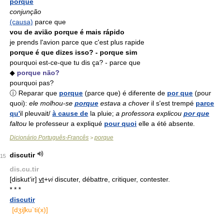
porque
conjunção
(causa)
parce que
vou de avião porque é mais rápido
je prends l'avion parce que c'est plus rapide
porque é que dizes isso? - porque sim
pourquoi est-ce-que tu dis ça? - parce que
◆
porque não?
pourquoi pas?
ⓘ Reparar que
porque
(parce que) é diferente de
por que
(pour
quoi):
ele molhou-se
porque
estava a chover
il s'est trempé
parce
qu'
il pleuvait/
à cause de
la pluie;
a professora explicou
por que
faltou
le professeur a expliqué
pour quoi
elle a été absente
.
Dicionário Português-Francês
porque
>
discutir
15
dis.cu.tir
[diskut‘ir]
vt
+
vi
discuter, débattre, critiquer, contester.
* * *
discutir
[dʒiʃku`ti(x)]