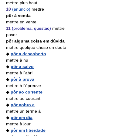
mettre plus haut
10
(anúncio)
mettre
pôr à venda
mettre en vente
11
(problema, questão)
mettre
poser
pôr alguma coisa em dúvida
mettre quelque chose en doute
◆
pôr a descoberto
mettre à nu
◆
pôr a salvo
mettre à l'abri
◆
pôr à prova
mettre à l'épreuve
◆
pôr ao corrente
mettre au courant
◆
pôr cobro a
mettre un terme à
◆
pôr em dia
mettre à jour
◆
pôr em liberdade