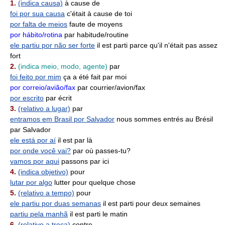
1.
(indica causa)
à cause de
foi por sua causa
c'était à cause de toi
por falta de meios
faute de moyens
por hábito/rotina
par habitude/routine
ele partiu por não ser forte
il est parti parce qu'il n'était pas assez
fort
2.
(indica meio, modo, agente)
par
foi feito por mim
ça a été fait par moi
por correio/avião/fax
par courrier/avion/fax
por escrito
par écrit
3.
(relativo a lugar)
par
entramos em Brasil por Salvador
nous sommes entrés au Brésil
par Salvador
ele está por aí
il est par là
por onde você vai?
par où passes-tu?
vamos por aqui
passons par ici
4.
(indica objetivo)
pour
lutar por algo
lutter pour quelque chose
5.
(relativo a tempo)
pour
ele partiu por duas semanas
il est parti pour deux semaines
partiu pela manhã
il est parti le matin
6.
(relativo a troca)
contre