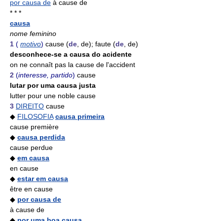
por causa de
à cause de
* * *
causa
nome feminino
1
(
motivo
)
cause (
de
, de); faute (
de
, de)
desconhece-se a causa do acidente
on ne connaît pas la cause de l'accident
2
(
interesse, partido
)
cause
lutar por uma causa justa
lutter pour une noble cause
3
DIREITO
cause
◆
FILOSOFIA
causa primeira
cause première
◆
causa perdida
cause perdue
◆
em causa
en cause
◆
estar em causa
être en cause
◆
por causa de
à cause de
◆
por uma boa causa