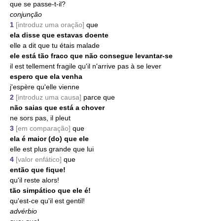
que se passe-t-il?
conjunção
1
[introduz uma oração]
que
ela disse que estavas doente
elle a dit que tu étais malade
ele está tão fraco que não consegue levantar-se
il est tellement fragile qu'il n'arrive pas à se lever
espero que ela venha
j'espère qu'elle vienne
2
[introduz uma causa]
parce que
não saias que está a chover
ne sors pas, il pleut
3
[em comparação]
que
ela é maior (do) que ele
elle est plus grande que lui
4
[valor enfático]
que
então que fique!
qu'il reste alors!
tão simpático que ele é!
qu'est-ce qu'il est gentil!
advérbio