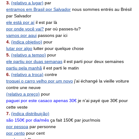
3.
(relativo a lugar)
par
entramos em Brasil por Salvador
nous sommes entrés au Brésil
par Salvador
ele está por aí
il est par là
por onde você vai?
par où passes-tu?
vamos por aqui
passons par ici
4.
(indica objetivo)
pour
lutar por algo
lutter pour quelque chose
5.
(relativo a tempo)
pour
ele partiu por duas semanas
il est parti pour deux semaines
partiu pela manhã
il est parti le matin
6.
(relativo a troca)
contre
troquei o carro velho por um novo
j'ai échangé la vieille voiture
contre une neuve
(relativo a preço)
pour
paguei por este casaco apenas 30€
je n'ai payé que 30€ pour
cette veste
7.
(indica distribuição)
são 150€ por dia/mês
ça fait 150€ par jour/mois
por pessoa
par personne
por cento
pour cent