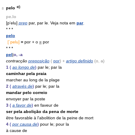
pelo
8
pe.lo
[p‘elu]
prep
par, par le. Veja nota em
par
.
* * *
pelo
[`pelu]
=
por + o
=
por
* * *
pel
|
o, -a
contracção
preposição
(
por
) +
artigo definido
(o, a)
1
(
ao longo de
)
par le; par la
caminhar pela praia
marcher au long de la plage
2
(
através de
)
par le; par la
mandar pelo correio
envoyer par la poste
3
(
a favor de
)
en faveur de
ser pela abolição da pena de morte
être favorable à l'abolition de la peine de mort
4
(
por causa de
)
pour le; pour la
à cause de