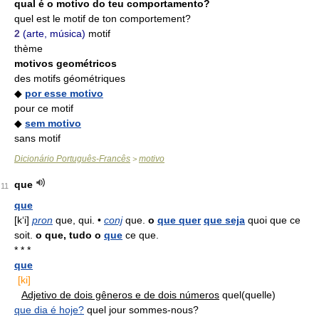
qual é o motivo do teu comportamento?
quel est le motif de ton comportement?
2
(arte, música)
motif
thème
motivos geométricos
des motifs géométriques
◆
por esse motivo
pour ce motif
◆
sem motivo
sans motif
Dicionário Português-Francês
motivo
>
que
11
que
[k‘i]
pron
que, qui. •
conj
que.
o
que quer
que seja
quoi que ce
soit.
o
que, tudo o
que
ce que.
* * *
que
[ki]
Adjetivo de dois gêneros e de dois números
quel(quelle)
que dia é hoje?
quel jour sommes-nous?