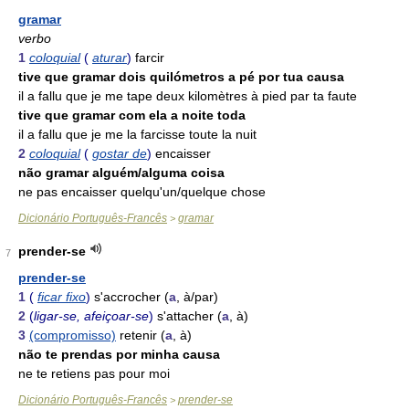
* * *
gramar
verbo
1
coloquial
(
aturar
)
farcir
tive que gramar dois quilómetros a pé por tua causa
il a fallu que je me tape deux kilomètres à pied par ta faute
tive que gramar com ela a noite toda
il a fallu que je me la farcisse toute la nuit
2
coloquial
(
gostar de
)
encaisser
não gramar alguém/alguma coisa
ne pas encaisser quelqu'un/quelque chose
Dicionário Português-Francês
gramar
>
prender-se
7
prender-se
1
(
ficar fixo
)
s'accrocher (
a
, à/par)
2
(
ligar-se, afeiçoar-se
)
s'attacher (
a
, à)
3
(compromisso)
retenir (
a
, à)
não te prendas por minha causa
ne te retiens pas pour moi
Dicionário Português-Francês
prender-se
>