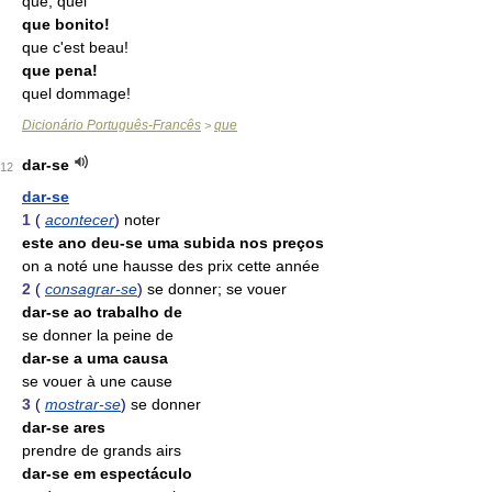
que; quel
que bonito!
que c'est beau!
que pena!
quel dommage!
Dicionário Português-Francês
que
>
dar-se
12
dar-se
1
(
acontecer
)
noter
este ano deu-se uma subida nos preços
on a noté une hausse des prix cette année
2
(
consagrar-se
)
se donner; se vouer
dar-se ao trabalho de
se donner la peine de
dar-se a uma causa
se vouer à une cause
3
(
mostrar-se
)
se donner
dar-se ares
prendre de grands airs
dar-se em espectáculo