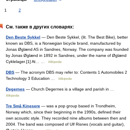
1
2
См. также в других словарях:
Den Beste Sykkel
— Den Beste Sykkel, (lit. The Best Bike), better
known as DBS, is a Norwegian bicycle brand, manufactured by
Jonas Øglænd AS in Sandnes, Norway. The company was founded
by Jonas Øglænd in 1892 in Sandnes, under the name of Øglænd
Cyklelager.[1] At… …
Wikipedia
DBS
— The acronym DBS may refer to: Contents 1 Automobiles 2
Technology 3 Education …
Wikipedia
Degernes
— Church Degernes is a village and parish in …
Wikipedia
Tre Små Kinesere
— was a pop group based in Trondheim,
Norway which, since their beginning in the 1990s, defined their
own acoustic style. They recorded nine albums between then and
2004. The band was composed of Ulf Risnes (vocals and guitar),