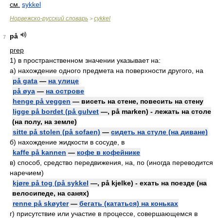
см.
sykkel
Норвежско-русский словарь
cykkel
>
på
7
prep
1)
в пространственном значении указывает на:
а) нахождение одного предмета на поверхности другого, на
på gata
—
на улице
på øya
—
на острове
henge på veggen
— висеть на стене, повесить на стену
ligge på bordet (på gulvet
—, på marken) - лежать на столе
(на полу, на земле)
sitte på stolen (på sofaen)
—
сидеть на стуле (на диване)
б) нахождение жидкости в сосуде, в
kaffe på kannen
—
кофе в кофейнике
в) способ, средство передвижения, на, по (иногда переводится
наречием)
kjøre på tog (på sykkel
—, på kjelke) - ехать на поезде (на
велосипеде, на санях)
renne på skøyter
—
бегать (кататься) на коньках
г) присутствие или участие в процессе, совершающемся в