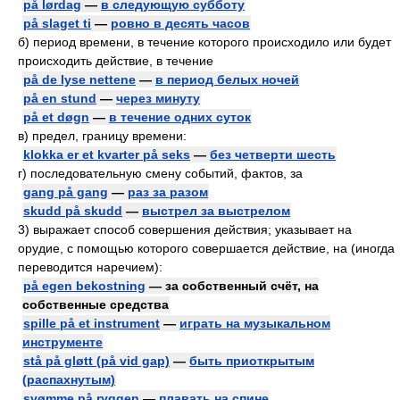
på lørdag
—
в следующую субботу
på slaget ti
—
ровно в десять часов
б) период времени, в течение которого происходило или будет
происходить действие, в течение
på de lyse nettene
—
в период белых ночей
på en stund
—
через минуту
på et døgn
—
в течение одних суток
в) предел, границу времени:
klokka er et kvarter på seks
—
без четверти шесть
г) последовательную смену событий, фактов, за
gang på gang
—
раз за разом
skudd på skudd
—
выстрел за выстрелом
3)
выражает способ совершения действия; указывает на
орудие, с помощью которого совершается действие, на (иногда
переводится наречием):
på egen bekostning
— за собственный счёт, на
собственные средства
spille på et instrument
—
играть на музыкальном
инструменте
stå på gløtt (på vid gap)
—
быть приоткрытым
(распахнутым)
svømme på ryggen
—
плавать на спине