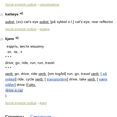
Norsk-engelsk ordbok
istandsettelse
>
kattøye
19
subst.
(zo) cat's eye
subst.
[
på sykkel o.l.
] cat's eye, rear reflector
Norsk-engelsk ordbok
kattøye
>
kjøre
20
ездить, вести машину
-er, -te, -t
* * *
drive, go, ride, run, run, travel
* * *
verb.
go, drive, ride
verb.
[
om tog/bil
] run, go, travel
verb.
[
på
sykkel
] ride, cycle
verb.
[
transportere
] drive, take
verb.
[
være
sjåfør
] drive (
f.eks.
drive a car
)
Norsk-engelsk ordbok
kjøre
>
Страницы
Следующая
→