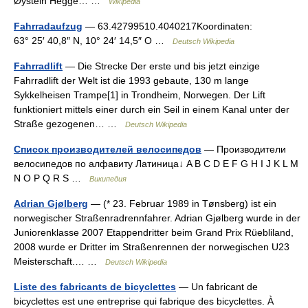
Øystein Hegge… …
Wikipedia
Fahrradaufzug
— 63.42799510.4040217Koordinaten:
63° 25′ 40,8″ N, 10° 24′ 14,5″ O …
Deutsch Wikipedia
Fahrradlift
— Die Strecke Der erste und bis jetzt einzige
Fahrradlift der Welt ist die 1993 gebaute, 130 m lange
Sykkelheisen Trampe[1] in Trondheim, Norwegen. Der Lift
funktioniert mittels einer durch ein Seil in einem Kanal unter der
Straße gezogenen… …
Deutsch Wikipedia
Список производителей велосипедов
— Производители
велосипедов по алфавиту Латиница↓ A B C D E F G H I J K L M
N O P Q R S …
Википедия
Adrian Gjølberg
— (* 23. Februar 1989 in Tønsberg) ist ein
norwegischer Straßenradrennfahrer. Adrian Gjølberg wurde in der
Juniorenklasse 2007 Etappendritter beim Grand Prix Rüebliland,
2008 wurde er Dritter im Straßenrennen der norwegischen U23
Meisterschaft.… …
Deutsch Wikipedia
Liste des fabricants de bicyclettes
— Un fabricant de
bicyclettes est une entreprise qui fabrique des bicyclettes. À