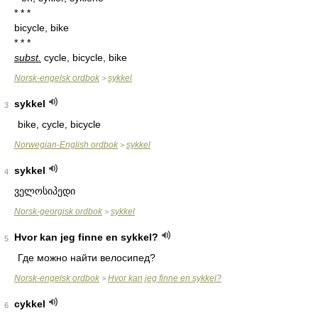
* * *
bicycle, bike
* * *
subst.
cycle, bicycle, bike
Norsk-engelsk ordbok
sykkel
>
sykkel
3
bike, cycle, bicycle
Norwegian-English ordbok
sykkel
>
sykkel
4
ველოსიპედი
Norsk-georgisk ordbok
sykkel
>
Hvor kan jeg finne en sykkel?
5
Где можно найти велосипед?
Norsk-engelsk ordbok
Hvor kan jeg finne en sykkel?
>
cykkel
6