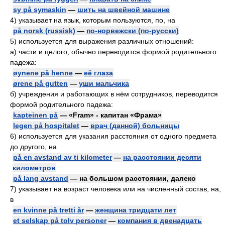
sy på symaskin
—
шить на швейной машине
4)
указывает на язык, которым пользуются, по, на
på norsk (russisk)
—
по-норвежски (по-русски)
5)
используется для выражения различных отношений:
а) части и целого, обычно переводится формой родительного
падежа:
øynene på henne
—
её глаза
ørene på gutten
—
уши мальчика
б) учреждения и работающих в нём сотрудников, переводится
формой родительного падежа:
kapteinen på
— «Fram» - капитан «Фрама»
legen på hospitalet
—
врач (данной) больницы
6)
используется для указания расстояния от одного предмета
до другого, на
på en avstand av ti kilometer
—
на расстоянии десяти
километров
på lang avstand
— на большом расстоянии, далеко
7)
указывает на возраст человека или на численный состав, на,
в
en kvinne på tretti år
—
женщина тридцати лет
et selskap på tolv personer
—
компания в двенадцать