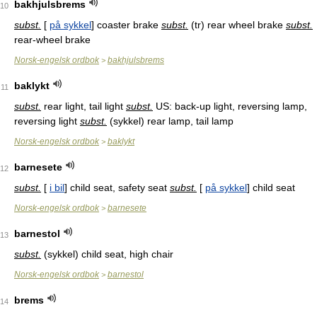
bakhjulsbrems
10
subst.
[
på sykkel
] coaster brake
subst.
(tr) rear wheel brake
subst.
rear-wheel brake
Norsk-engelsk ordbok
bakhjulsbrems
>
baklykt
11
subst.
rear light, tail light
subst.
US: back-up light, reversing lamp,
reversing light
subst.
(sykkel) rear lamp, tail lamp
Norsk-engelsk ordbok
baklykt
>
barnesete
12
subst.
[
i bil
] child seat, safety seat
subst.
[
på sykkel
] child seat
Norsk-engelsk ordbok
barnesete
>
barnestol
13
subst.
(sykkel) child seat, high chair
Norsk-engelsk ordbok
barnestol
>
brems
14