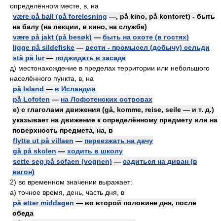
определённом месте, в, на
være på ball (på forelesning
—, på kino, på kontoret) - быть
на балу (на лекции, в кино, на службе)
være på jakt (på besøk)
—
быть на охоте (в гостях)
ligge på sildefiske
—
вести - промысел (добычу) сельди
stå på lur
—
поджидать в засаде
д) местонахождение в пределах территории или небольшого
населённого пункта, в, на
på Island
—
в Исландии
på Lofoten
—
на Лофотенских островах
е) с глаголами движения (gå, komme, reise, seile — и т. д.)
указывает на движение к определённому предмету или на
поверхность предмета, на, в
flytte ut på villaen
—
переезжать на дачу
gå på skolen
—
ходить в школу
sette seg på sofaen (vognen)
—
садиться на диван (в
вагон)
2)
во временном значении выражает:
а) точное время, день, часть дня, в
på etter middagen
— во второй половине дня, после
обеда