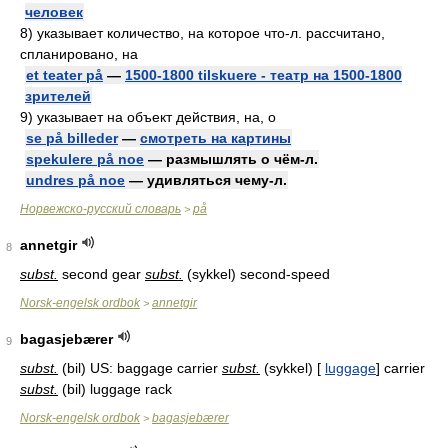
человек
8)
указывает количество, на которое что-л. рассчитано,
спланировано, на
et teater på
—
1500-1800 tilskuere - театр на 1500-1800
зрителей
9)
указывает на объект действия, на, о
se på billeder
—
смотреть на картины
spekulere på noe
— размышлять о чём-л.
undres på noe
— удивляться чему-л.
Норвежско-русский словарь
på
>
annetgir
8
subst.
second gear
subst.
(sykkel) second-speed
Norsk-engelsk ordbok
annetgir
>
bagasjebærer
9
subst.
(bil) US: baggage carrier
subst.
(sykkel) [
luggage
] carrier
subst.
(bil) luggage rack
Norsk-engelsk ordbok
bagasjebærer
>