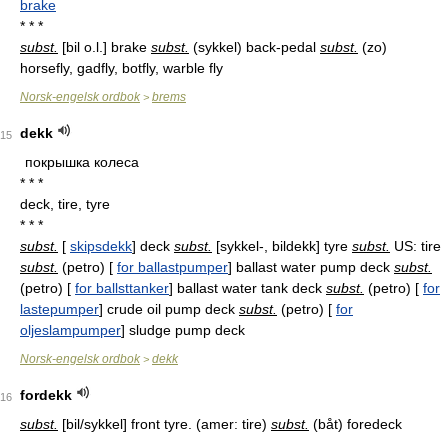
brake
* * *
subst.
[
bil o.l.
] brake
subst.
(sykkel) back-pedal
subst.
(zo)
horsefly, gadfly, botfly, warble fly
Norsk-engelsk ordbok
brems
>
dekk
15
покрышка колеса
* * *
deck, tire, tyre
* * *
subst.
[
skipsdekk
] deck
subst.
[
sykkel-, bildekk
] tyre
subst.
US: tire
subst.
(petro) [
for ballastpumper
] ballast water pump deck
subst.
(petro) [
for ballsttanker
] ballast water tank deck
subst.
(petro) [
for
lastepumper
] crude oil pump deck
subst.
(petro) [
for
oljeslampumper
] sludge pump deck
Norsk-engelsk ordbok
dekk
>
fordekk
16
subst.
[
bil/sykkel
] front tyre. (amer: tire)
subst.
(båt) foredeck