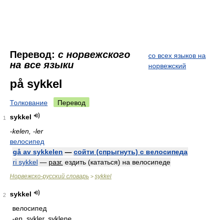
Перевод:
с норвежского
со всех языков на
на все языки
норвежский
på sykkel
Толкование
Перевод
sykkel
1
-kelen, -ler
велосипед
gå av sykkelen
—
сойти (спрыгнуть) с велосипеда
ri sykkel
—
разг.
ездить (кататься) на велосипеде
Норвежско-русский словарь
sykkel
>
sykkel
2
велосипед
-en, sykler, syklene