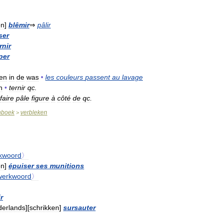
en
]
blêmir
⇒
pâlir
ser
rnir
per
ken
in
de
was
•
les
couleurs
passent
au
lavage
n
•
ternir
qc
.
faire
pâle
figure
à
côté
de
qc
.
nboek
verbleken
>
kwoord
〉
en
]
épuiser
ses
munitions
werkwoord
〉
r
erlands
][
schrikken
]
sursauter