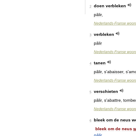
doen
verbleken
2
pâlir
,
Nederlands
-
Franse
woord
verbleken
3
pâlir
Nederlands
-
Franse
woord
tanen
4
pâlir
,
s
'
abaisser
,
s
'
amo
Nederlands
-
Franse
woord
verschieten
5
pâlir
,
s
'
abattre
,
tombe
Nederlands
-
Franse
woord
bleek
om
de
neus
w
6
bleek
om
de
neus
w
pâlir