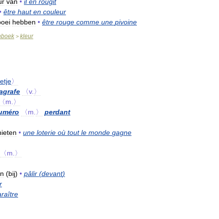
ur
van
•
il
en
rougit
•
être
haut
en
couleur
boei
hebben
•
être
rouge
comme
une
pivoine
nboek
kleur
>
ietje
〉
agrafe
〈v
.
〉
〈m
.
〉
uméro
〈m
.
〉
perdant
nieten
•
une
loterie
où
tout
le
monde
gagne
〈m
.
〉
en
(
bij
)
•
pâlir
(
devant
)
r
raître