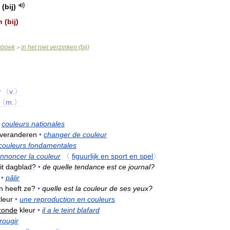
(
bij
)
n
(
bij
)
nboek
in
het
niet
verzinken
(
bij
)
>
〈v
.
〉
〈m
.
〉
couleurs
nationales
veranderen
•
changer
de
couleur
couleurs
fondamentales
nnoncer
la
couleur
〈
figuurlijk
en
sport
en
spel
〉
it
dagblad
?
•
de
quelle
tendance
est
ce
journal
?
•
pâlir
n
heeft
ze
?
•
quelle
est
la
couleur
de
ses
yeux
?
kleur
•
une
reproduction
en
couleurs
zonde
kleur
•
il
a
le
teint
blafard
rougir