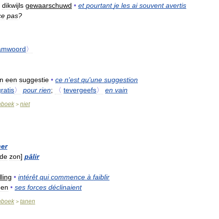
dikwijls
gewaarschuwd
•
et
pourtant
je
les
ai
souvent
avertis
ce
pas
?
amwoord
〉
n
een
suggestie
•
ce
n
'
est
qu
'
une
suggestion
ratis
〉
pour
rien
;
〈
tevergeefs
〉
en
vain
nboek
niet
>
ner
de
zon
]
pâlir
ling
•
intérêt
qui
commence
à
faiblir
den
•
ses
forces
déclinaient
nboek
tanen
>