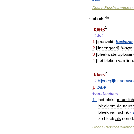
Deens
-
Russisch
woorde
bleek
7
1
bleek
〈de〉
1
[
grasveld
]
herberie
2
[
linnengoed
]
(
linge
3
[
bleekwateroplossin
4
[
het
bleken
van
lin
————————
2
bleek
〈
bijvoeglijk
naamwo
1
pâle
♦
voorbeelden:
1
het
bleke
maanlich
bleek
om
de
neus
bleek
van
schrik
•
zo
bleek
als
een
d
Deens
-
Russisch
woorde