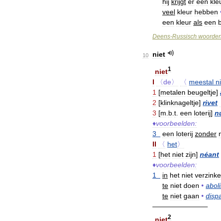
hij
krijgt
er
een
kle
veel
kleur
hebben
een
kleur
als
een
Deens
-
Russisch
woorde
niet
10
1
niet
I
〈de〉
〈
meestal
n
1
[
metalen
beugeltje
]
2
[
klinknageltje
]
rivet
3
[
m
.
b
.
t
.
een
loterij
]
n
♦
voorbeelden:
3
een
loterij
zonder
II
〈
het
〉
1
[
het
niet
zijn
]
néant
♦
voorbeelden:
1
in
het
niet
verzink
te
niet
doen
•
aboli
te
niet
gaan
•
dispa
————————
2
niet