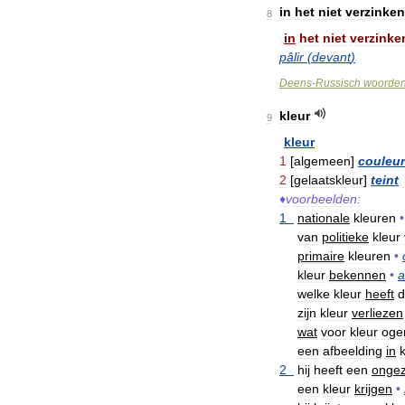
in
het
niet
verzinken
8
in
het
niet
verzinke
pâlir
(
devant
)
Deens
-
Russisch
woorde
kleur
9
kleur
1
[
algemeen
]
couleur
2
[
gelaatskleur
]
teint
♦
voorbeelden:
1
nationale
kleuren
•
van
politieke
kleur
primaire
kleuren
•
kleur
bekennen
•
a
welke
kleur
heeft
d
zijn
kleur
verliezen
wat
voor
kleur
oge
een
afbeelding
in
2
hij
heeft
een
onge
een
kleur
krijgen
•