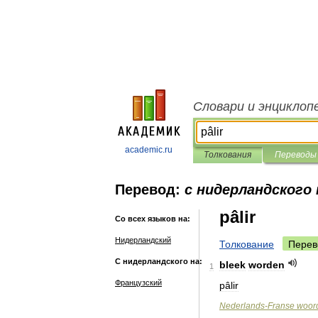
Словари и энциклоп
academic.ru
Толкования
Переводы
Перевод:
с нидерландского 
pâlir
Со всех языков на:
Нидерландский
Толкование
Перев
С нидерландского на:
bleek
worden
1
Французский
pâlir
Nederlands
-
Franse
woord