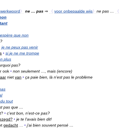
werkwoord
〉
ne
…
pas
⇒
〈
voor
onbepaalde
wijs
〉
ne
pas
…
〈
non
tant
espère
que
non
?
•
je
ne
peux
pas
venir
s
•
si
je
ne
me
trompe
on
plus
urquoi
pas
?
r
ook
•
non
seulement
…,
mais
(
encore
)
aar
niet
van
•
ça
paie
bien
,
là
n
'
est
pas
le
problème
pas
al
du
tout
st
pas
que
…
t
?
•
c
'
est
bon
,
n
'
est
-
ce
pas
?
ezegd
?
•
je
te
l
'
avais
bien
dit
!
et
gedacht
…
•
j
'
ai
bien
souvent
pensé
…