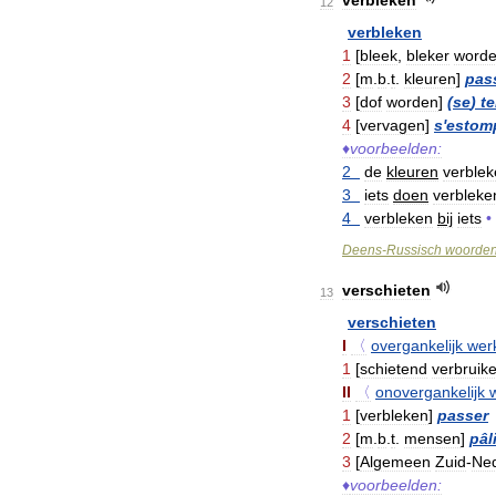
verbleken
12
verbleken
1
[
bleek
,
bleker
word
2
[
m
.
b
.
t
.
kleuren
]
pas
3
[
dof
worden
]
(
se
)
te
4
[
vervagen
]
s
'
estom
♦
voorbeelden:
2
de
kleuren
verble
3
iets
doen
verbleke
4
verbleken
bij
iets
•
Deens
-
Russisch
woorde
verschieten
13
verschieten
I
〈
overgankelijk
wer
1
[
schietend
verbruik
II
〈
onovergankelijk
1
[
verbleken
]
passer
2
[
m
.
b
.
t
.
mensen
]
pâli
3
[
Algemeen
Zuid
-
Ned
♦
voorbeelden: