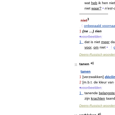
wat
heb
ik
hen
niet
niet
waar
?
•
n
'
est
-
————————
3
niet
〈
onbepaald
voorna
1
(
ne
…)
rien
♦
voorbeelden:
1
dat
is
niet
meer
da
voor
,
om
niet
•
〈
g
Deens
-
Russisch
woorde
tanen
11
tanen
1
[
verzwakken
]
décli
2
[
m
.
b
.
t
.
de
kleur
van
♦
voorbeelden:
1
tanende
belangstel
zijn
krachten
taan
Deens
-
Russisch
woorde