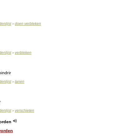
enlijst
doen
verbleken
>
enlijst
verbleken
>
indrir
enlijst
tanen
>
r
enlijst
verschieten
>
orden
orden