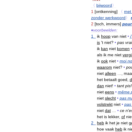
〈
bijwoord
〉
1
[
ontkenning
]
〈
met
zonder
werkwoord
〉
2
[
toch
,
immers
]
pour
♦
voorbeelden:
1
ik
hoop
van
niet
•
j
'
is
'
t
niet
?
•
pas
vrai
ik
kan
niet
komen
als
ik
me
niet
vergi
ik
ook
niet
•
moi
n
waarom
niet
?
•
po
niet
alleen
…,
maa
het
betaalt
goed
,
d
dan
niet
!
•
tant
pis
!
niet
eens
•
même
niet
slecht
•
pas
m
volstrekt
niet
•
pas
niet
dat
…
•
ce
n
'
e
het
is
lekker
,
of
nie
2
heb
ik
het
je
niet
g
hoe
vaak
heb
ik
ni