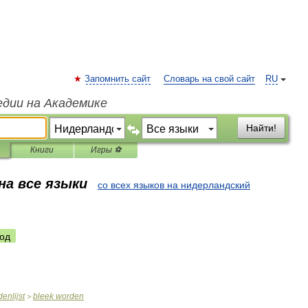
Запомнить сайт
Словарь на свой сайт
RU
едии на Академике
Найти!
Книги
Игры ⚽
на все языки
со всех языков на нидерландский
од
enlijst
bleek
worden
>