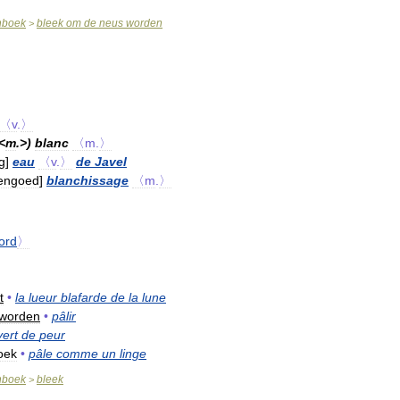
nboek
bleek
om
de
neus
worden
>
〈v
.
〉
<
m
.>)
blanc
〈m
.
〉
g
]
eau
〈v
.
〉
de
Javel
nengoed
]
blanchissage
〈m
.
〉
ord
〉
t
•
la
lueur
blafarde
de
la
lune
worden
•
pâlir
vert
de
peur
oek
•
pâle
comme
un
linge
nboek
bleek
>