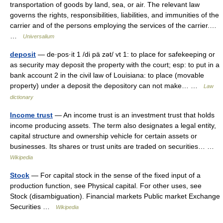
transportation of goods by land, sea, or air. The relevant law
governs the rights, responsibilities, liabilities, and immunities of the
carrier and of the persons employing the services of the carrier.…
…
Universalium
deposit
— de·pos·it 1 /di pä zət/ vt 1: to place for safekeeping or
as security may deposit the property with the court; esp: to put in a
bank account 2 in the civil law of Louisiana: to place (movable
property) under a deposit the depository can not make… …
Law
dictionary
Income trust
— An income trust is an investment trust that holds
income producing assets. The term also designates a legal entity,
capital structure and ownership vehicle for certain assets or
businesses. Its shares or trust units are traded on securities… …
Wikipedia
Stock
— For capital stock in the sense of the fixed input of a
production function, see Physical capital. For other uses, see
Stock (disambiguation). Financial markets Public market Exchange
Securities …
Wikipedia