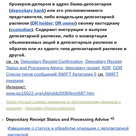
брокером-дилером в адрес банка-депозитария
(
depositary bank
) или его уполномоченного
представителя, либо владельцем депозитарной
расписки (
DR holder
;
DR owner
) своему кастодиану
(
custodian
). Содержит инструкции о выпуске
депозитарной расписки, либо о конвертации
обыкновенных акций в депозитарные расписки и
обратно или из одного типа депозитарной расписки в
другой.
см. тж.
Depositary Receipt Confirmation
,
Depositary Receipt
Status and Processing Advice
;
depositary receipt
;
ADR
;
GDR
Список типов сообщений SWIFT Категории 5
см.
SWIFT
message
Интернет:
www.iso15022.org/uhb/uhb2008/finmt587.htm
Англо-русский словарь терминов по депозитарному хранению и
клирингу
Depositary Receipt Instruction
>
Depositary Receipt Status and Processing Advice
6
Извещение о статусе и обработке операции с депозитарной
распиской