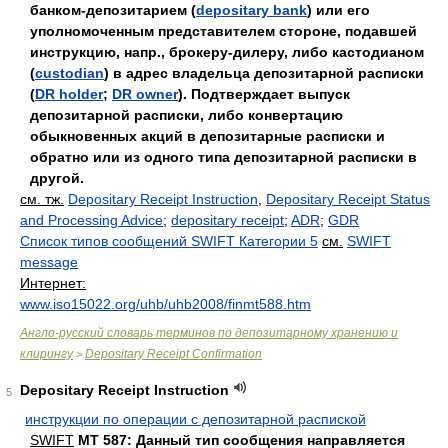
банком-депозитарием (
depositary bank
) или его
уполномоченным представителем стороне, подавшей
инструкцию, напр., брокеру-дилеру, либо кастодианом
(
custodian
) в адрес владельца депозитарной расписки
(
DR holder
;
DR owner
). Подтверждает выпуск
депозитарной расписки, либо конвертацию
обыкновенных акций в депозитарные расписки и
обратно или из одного типа депозитарной расписки в
другой.
см. тж.
Depositary Receipt Instruction
,
Depositary Receipt Status
and Processing Advice
;
depositary receipt
;
ADR
;
GDR
Список типов сообщений SWIFT Категории 5
см.
SWIFT
message
Интернет:
www.iso15022.org/uhb/uhb2008/finmt588.htm
Англо-русский словарь терминов по депозитарному хранению и
клирингу
Depositary Receipt Confirmation
>
Depositary Receipt Instruction
5
инструкции по операции с депозитарной распиской
SWIFT
MT 587: Данный тип сообщения направляется