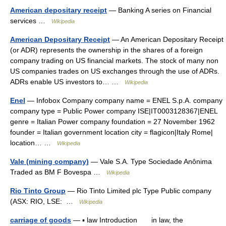
American depositary receipt
— Banking A series on Financial
services …
Wikipedia
American Depositary Receipt
— An American Depositary Receipt
(or ADR) represents the ownership in the shares of a foreign
company trading on US financial markets. The stock of many non
US companies trades on US exchanges through the use of ADRs.
ADRs enable US investors to… …
Wikipedia
Enel
— Infobox Company company name = ENEL S.p.A. company
company type = Public Power company ISE|IT0003128367|ENEL
genre = Italian Power company foundation = 27 November 1962
founder = Italian government location city = flagicon|Italy Rome|
location… …
Wikipedia
Vale (mining company)
— Vale S.A. Type Sociedade Anônima
Traded as BM F Bovespa …
Wikipedia
Rio Tinto Group
— Rio Tinto Limited plc Type Public company
(ASX: RIO, LSE: …
Wikipedia
carriage of goods
— ▪ law Introduction in law, the