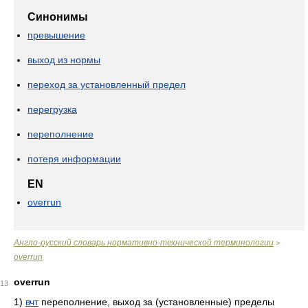
Синонимы
превышение
выход из нормы
переход за установленный предел
перегрузка
переполнение
потеря информации
EN
overrun
Англо-русский словарь нормативно-технической терминологии
>
overrun
overrun
13
1)
вчт
переполнение, выход за (установленные) пределы