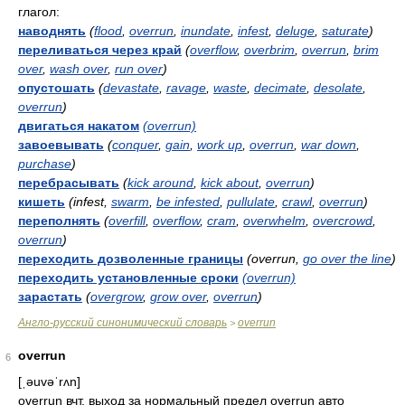
глагол:
наводнять
(
flood
,
overrun
,
inundate
,
infest
,
deluge
,
saturate
)
переливаться через край
(
overflow
,
overbrim
,
overrun
,
brim
over
,
wash over
,
run over
)
опустошать
(
devastate
,
ravage
,
waste
,
decimate
,
desolate
,
overrun
)
двигаться накатом
(overrun)
завоевывать
(
conquer
,
gain
,
work up
,
overrun
,
war down
,
purchase
)
перебрасывать
(
kick around
,
kick about
,
overrun
)
кишеть
(infest,
swarm
,
be infested
,
pullulate
,
crawl
,
overrun
)
переполнять
(
overfill
,
overflow
,
cram
,
overwhelm
,
overcrowd
,
overrun
)
переходить дозволенные границы
(overrun,
go over the line
)
переходить установленные сроки
(overrun)
зарастать
(
overgrow
,
grow over
,
overrun
)
Англо-русский синонимический словарь
overrun
>
overrun
6
[ˌəuvəˈrʌn]
overrun вчт. выход за нормальный предел overrun авто