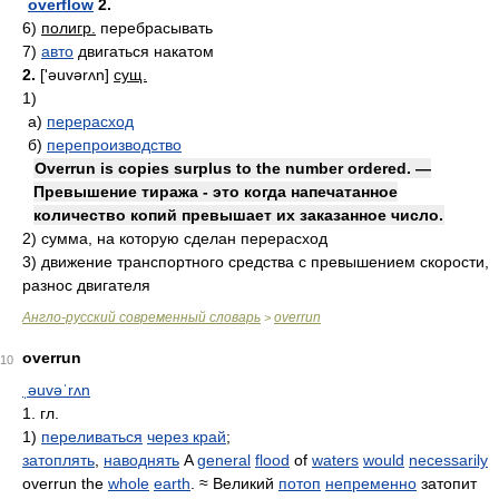
overflow
2.
6)
полигр.
перебрасывать
7)
авто
двигаться накатом
2.
['əuvərʌn]
сущ.
1)
а)
перерасход
б)
перепроизводство
Overrun is copies surplus to the number ordered. —
Превышение тиража - это когда напечатанное
количество копий превышает их заказанное число.
2)
сумма, на которую сделан перерасход
3)
движение транспортного средства с превышением скорости,
разнос двигателя
Англо-русский современный словарь
overrun
>
overrun
10
ˌəuvəˈrʌn
1. гл.
1)
переливаться
через край
;
затоплять
,
наводнять
A
general
flood
of
waters
would
necessarily
overrun the
whole
earth
. ≈ Великий
потоп
непременно
затопит