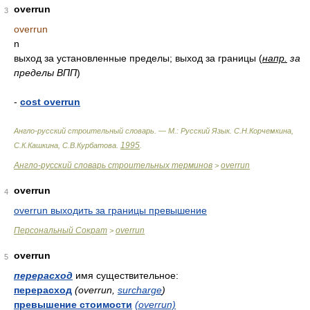
overrun
3
overrun
n
выход за установленные пределы; выход за границы (
напр.
за
пределы ВПП
)
-
cost overrun
Англо-русский строительный словарь. — М.: Русский Язык
.
С.Н.Корчемкина,
1995
С.К.Кашкина, С.В.Курбатова
.
.
Англо-русский словарь строительных терминов
overrun
>
overrun
4
overrun выходить за границы превышение
Персональный Сократ
overrun
>
overrun
5
перерасход
имя существительное:
перерасход
(overrun,
surcharge
)
превышение стоимости
(overrun)