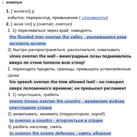
overrun
8
1.
[ʹəʋvərʌn]
n
избыток; перерасход, превышение (
стоимости
)
2.
[͵əʋvəʹrʌn]
v
(overran; overrun)
1. 1) переливаться через край, наводнять
the flooded river overran the valley - разлившаяся река
затопила долину
2) быстро распространяться, расползаться; охватывать
vines overran the wall - виноградные лозы поднимались
вверх по стене /оплели всю стену/
2. переходить пределы, границы; превышать установленные
сроки
his speech overran the time allowed /set/ - он говорил
сверх положенного времени; он превысил регламент
3. 1) опустошать, грабить
enemy troops overran the country - вражеские войска
опустошили страну
2) захватывать, занимать (
территорию, город
)
to overrun a country - вторгнуться в страну
3) разбить наголову; смять
to overrun the enemy defences - смять оборону