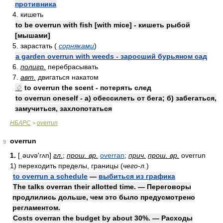
противника
4. кишеть
to be overrun with fish [with mice] - кишеть рыбой
[мышами]
5. зарастать (
сорняками
)
a garden overrun with weeds - заросший бурьяном сад
6.
полигр.
перебрасывать
7.
авт.
двигаться накатом
♢
to overrun the scent - потерять след
to overrun oneself - а) обессилеть от бега; б) забегаться,
замучиться, захлопотаться
НБАРС
overrun
>
overrun
9
1.
[ˌəuvə'rʌn]
гл.
;
прош. вр.
overran
;
прич.
прош. вр.
overrun
1)
переходить пределы, границы
(
чего-л.
)
to overrun a schedule
—
выбиться из графика
The talks overran their allotted time. — Переговоры
продлились дольше, чем это было предусмотрено
регламентом.
Costs overran the budget by about 30%. — Расходы