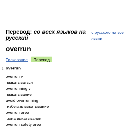
Перевод:
со всех языков на
с русского на все
русский
языки
overrun
Толкование
Перевод
overrun
1
overrun v
выкатываться
overrunning v
выкатывание
avoid overrunning
избегать выкатывание
overrun area
зона выкатывания
overrun safety area