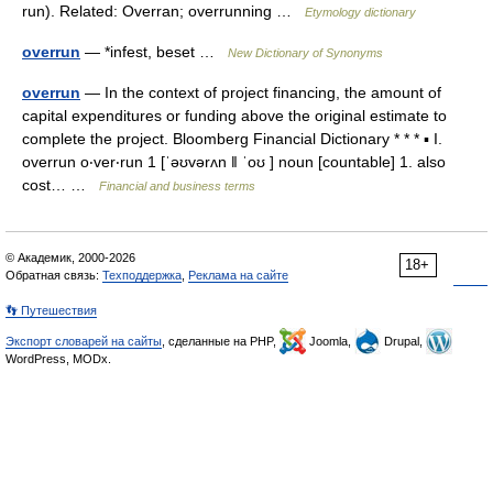
run). Related: Overran; overrunning …
Etymology dictionary
overrun
— *infest, beset …
New Dictionary of Synonyms
overrun
— In the context of project financing, the amount of
capital expenditures or funding above the original estimate to
complete the project. Bloomberg Financial Dictionary * * * ▪ I.
overrun o‧ver‧run 1 [ˈəʊvərʌn ǁ ˈoʊ ] noun [countable] 1. also
cost… …
Financial and business terms
© Академик, 2000-2026
18+
Обратная связь:
Техподдержка
,
Реклама на сайте
👣 Путешествия
Экспорт словарей на сайты
, сделанные на PHP,
Joomla,
Drupal,
WordPress, MODx.