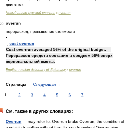
двигателя
Новый англо-русский словарь
overrun
>
overrun
20
перерасход, превышение стоимости
•
-
cost overrun
Cost overrrun averaged 56% of the original budget. —
Перерасход средств составил в среднем 56% сверх
первоначальной сметы.
English-russian dctionary of diplomacy
overrun
>
Страницы
Следующая
→
1
2
3
4
5
6
7
См. также в других словарях:
Overrun
— may refer to: Overrun brake Overrun, the condition of
a vehicle travelling without throttle, see freewheel Overrunning