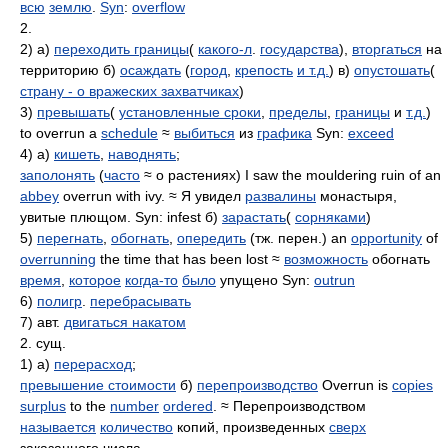
всю
землю
.
Syn
:
overflow
2.
2) а)
переходить границы
(
какого-л
.
государства
),
вторгаться
на
территорию б)
осаждать
(
город
,
крепость
и т.д.
) в)
опустошать
(
страну - о вражеских захватчиках
)
3)
превышать
(
установленные сроки
,
пределы
,
границы
и
т.д.
)
to overrun a
schedule
≈
выбиться
из
графика
Syn:
exceed
4) а)
кишеть
,
наводнять
;
заполонять
(
часто
≈ о растениях) I saw the mouldering ruin of an
abbey
overrun with ivy. ≈ Я увидел
развалины
монастыря,
увитые плющом. Syn: infest б)
зарастать
(
сорняками
)
5)
перегнать
,
обогнать
,
опередить
(тж. перен.) an
opportunity
of
overrunning
the time that has been lost ≈
возможность
обогнать
время
,
которое
когда-то
было
упущено Syn:
outrun
6)
полигр
.
перебрасывать
7) авт.
двигаться накатом
2. сущ.
1) а)
перерасход
;
превышение стоимости
б)
перепроизводство
Overrun is
copies
surplus
to the
number
ordered
. ≈ Перепроизводством
называется
количество
копий, произведенных
сверх