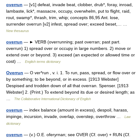
overrun
— [v1] defeat, invade beat, clobber, drub*, foray, inroad,
lambaste, lick*, massacre, occupy, overwhelm, put to flight, raid,
rout, swamp*, thrash, trim, whip; concepts 86,95 Ant. lose,
surrender overrun [v2] infest, spread over; exceed beset,… …
New thesaurus
overrun
— ► VERB (overrunning; past overran; past part.
overrun) 1) spread over or occupy in large numbers. 2) move or
extend over or beyond. 3) exceed (an expected or allowed time or
cost) …
English terms dictionary
Overrun
— O ver*run , v. i. 1. To run, pass, spread, or flow over or
by something; to be beyond, or in excess. [1913 Webster]
Despised and trodden down of all that overran. Spenser. [1913
Webster] 2. (Print.) To extend beyond its due or desired length; as
…
The Collaborative International Dictionary of English
overrun
— index balance (amount in excess), despoil, harass,
impinge, incursion, invade, overlap, overstep, overthrow …
Law
dictionary
overrun
— (v.) O.E. oferyrnan; see OVER (Cf. over) + RUN (Cf.