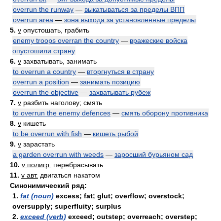
overrun the runway
—
выкатываться за пределы ВПП
overrun area
—
зона выхода за установленные пределы
5.
v
опустошать, грабить
enemy troops overran the country
—
вражеские войска
опустошили страну
6.
v
захватывать, занимать
to overrun a country
—
вторгнуться в страну
overrun a position
—
занимать позицию
overrun the objective
—
захватывать рубеж
7.
v
разбить наголову; смять
to overrun the enemy defences
—
смять оборону противника
8.
v
кишеть
to be overrun with fish
—
кишеть рыбой
9.
v
зарастать
a garden overrun with weeds
—
заросший бурьяном сад
10.
v полигр.
перебрасывать
11.
v авт.
двигаться накатом
Синонимический ряд:
1.
fat (noun)
excess; fat; glut; overflow; overstock;
oversupply; superfluity; surplus
2.
exceed (verb)
exceed; outstep; overreach; overstep;