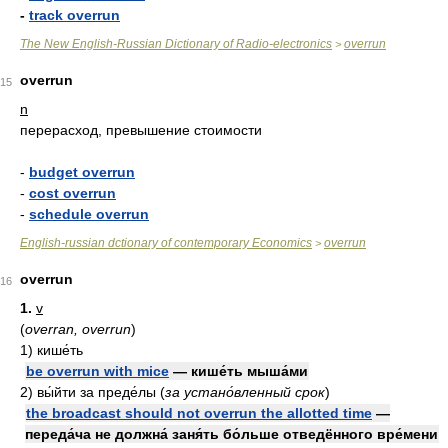
-
track overrun
The New English-Russian Dictionary of Radio-electronics
overrun
>
overrun
15
n
перерасход, превышение стоимости
-
budget overrun
-
cost overrun
-
schedule overrun
English-russian dctionary of contemporary Economics
overrun
>
overrun
16
1.
v
(
overran, overrun
)
1)
кише́ть
be overrun with mice
— кише́ть мыша́ми
2)
вы́йти за преде́лы
(
за устано́вленный срок
)
the broadcast should not overrun the allotted time
—
переда́ча не должна́ заня́ть бо́льше отведённого вре́мени