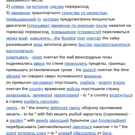
заказанного числа.
2)
сумма
,
на
которую
сделан
перерасход
3)
движение
транспортного
средства
со скоростью
,
превышающей ту
,
которая
предусмотрена мощностью
двигателя (
описывает
движение по инерции
после
нажатия на
тормоза) перерасход,
превышение
(
стоимости
) переливаться
через
край
,
наводнять - the
flooded
river
overran
the valey
разлившаяся
река
затопила долину
быстро
распространяться
,
расползаться
;
охватывать
-
vines
overran the wall виноградные лозы
поднимались
вверх
по стене
переходить
пределы, границы;
превышать установленные сроки - his
speech
overran the time
allowed
он говорил сверх положенного
времени
;
он превысил
регламент
опустошать,
грабить
-
enemy
troops
overran the
country
вражеские
войска
опустошили страну
захватывать
,
занимать
(
территорию
) - to * a country
вторгнуться
в страну
разбить наголову
;
смять
- to * the enemy
defences
смять
оборону противника
кишеть - to be * with fish кишеть рыбой зарастать (сорняками) -
a
garden
* with
weeds
заросший
бурьяном
сад
(
полиграфия
)
перебрасывать (автомобильное)
двигаться
накатом > to * the
scent
потерять след
> to *
oneself
обессилеть
от
бега
;