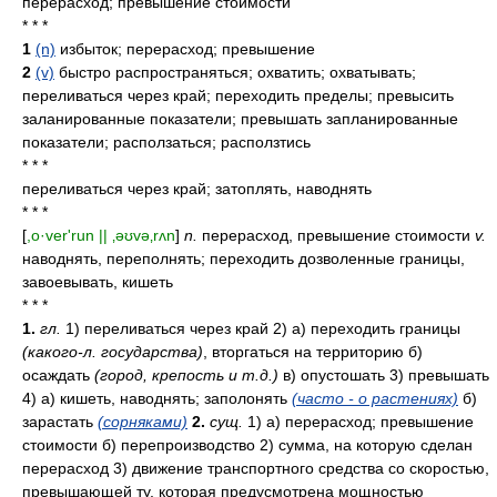
перерасход; превышение стоимости
* * *
1
(n)
избыток; перерасход; превышение
2
(v)
быстро распространяться; охватить; охватывать;
переливаться через край; переходить пределы; превысить
заланированные показатели; превышать запланированные
показатели; расползаться; расползтись
* * *
переливаться через край; затоплять, наводнять
* * *
[
,o·ver'run || ‚əʊvə‚rʌn
]
n.
перерасход, превышение стоимости
v.
наводнять, переполнять; переходить дозволенные границы,
завоевывать, кишеть
* * *
1.
гл.
1) переливаться через край 2) а) переходить границы
(какого-л. государства)
, вторгаться на территорию б)
осаждать
(город, крепость и т.д.)
в) опустошать 3) превышать
4) а) кишеть, наводнять; заполонять
(часто - о растениях)
б)
зарастать
(сорняками)
2.
сущ.
1) а) перерасход; превышение
стоимости б) перепроизводство 2) сумма, на которую сделан
перерасход 3) движение транспортного средства со скоростью,
превышающей ту, которая предусмотрена мощностью