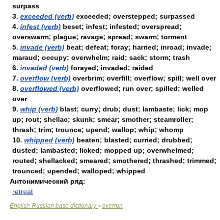
surpass
3.
exceeded (verb)
exceeded; overstepped; surpassed
4.
infest (verb)
beset; infest; infested; overspread;
overswarm; plague; ravage; spread; swarm; torment
5.
invade (verb)
beat; defeat; foray; harried; inroad; invade;
maraud; occupy; overwhelm; raid; sack; storm; trash
6.
invaded (verb)
forayed; invaded; raided
7.
overflow (verb)
overbrim; overfill; overflow; spill; well over
8.
overflowed (verb)
overflowed; run over; spilled; welled
over
9.
whip (verb)
blast; curry; drub; dust; lambaste; lick; mop
up; rout; shellac; skunk; smear; smother; steamroller;
thrash; trim; trounce; upend; wallop; whip; whomp
10.
whipped (verb)
beaten; blasted; curried; drubbed;
dusted; lambasted; licked; mopped up; overwhelmed;
routed; shellacked; smeared; smothered; thrashed; trimmed;
trounced; upended; walloped; whipped
Антонимический ряд:
retreat
English-Russian base dictionary
overrun
>