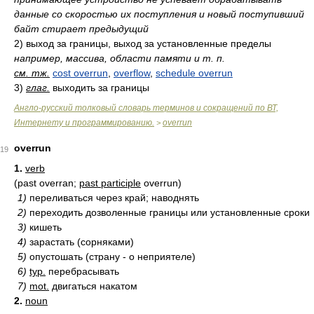
данные со скоростью их поступления и новый поступивший
байт стирает предыдущий
2)
выход за границы, выход за установленные пределы
например, массива, области памяти и т. п.
см. тж.
cost overrun
,
overflow
,
schedule overrun
3)
глаг.
выходить за границы
Англо-русский толковый словарь терминов и сокращений по ВТ,
Интернету и программированию.
overrun
>
overrun
19
1.
verb
(past overran;
past participle
overrun)
1)
переливаться через край; наводнять
2)
переходить дозволенные границы или установленные сроки
3)
кишеть
4)
зарастать (сорняками)
5)
опустошать (страну - о неприятеле)
6)
typ.
перебрасывать
7)
mot.
двигаться накатом
2.
noun