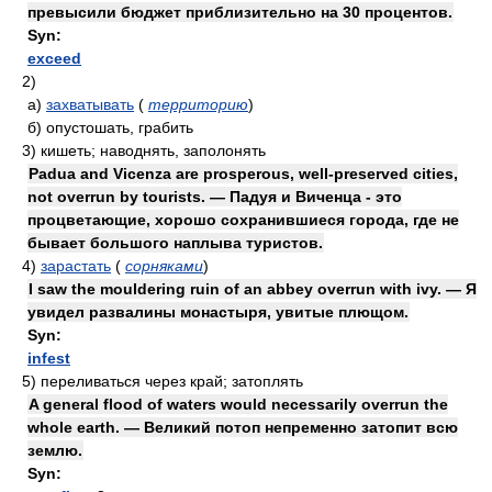
превысили бюджет приблизительно на 30 процентов.
Syn:
exceed
2)
а)
захватывать
(
территорию
)
б)
опустошать, грабить
3)
кишеть; наводнять, заполонять
Padua and Vicenza are prosperous, well-preserved cities,
not overrun by tourists. — Падуя и Виченца - это
процветающие, хорошо сохранившиеся города, где не
бывает большого наплыва туристов.
4)
зарастать
(
сорняками
)
I saw the mouldering ruin of an abbey overrun with ivy. — Я
увидел развалины монастыря, увитые плющом.
Syn:
infest
5)
переливаться через край; затоплять
A general flood of waters would necessarily overrun the
whole earth. — Великий потоп непременно затопит всю
землю.
Syn: