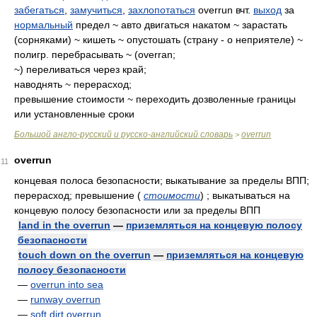
забегаться
,
замучиться
,
захлопотаться
overrun вчт.
выход
за
нормальный
предел ~ авто двигаться накатом ~ зарастать
(сорняками) ~ кишеть ~ опустошать (страну - о неприятеле) ~
полигр. перебрасывать ~ (overran;
~) переливаться через край;
наводнять ~ перерасход;
превышение стоимости ~ переходить дозволенные границы
или установленные сроки
Большой англо-русский и русско-английский словарь
overrun
>
overrun
11
концевая полоса безопасности; выкатывание за пределы ВПП;
перерасход; превышение
(
стоимости
)
; выкатываться на
концевую полосу безопасности или за пределы ВПП
land in the overrun
—
приземляться на концевую полосу
безопасности
touch down on the overrun
—
приземляться на концевую
полосу безопасности
—
overrun into sea
—
runway overrun
—
soft dirt overrun