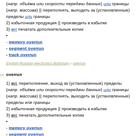
(
напр. объёма или скорости передачи данных
)
или
границы
(
напр. массива
)
|| переполнять, выходить за (установленные)
пределы
или
границы
2)
избыточная продукция || производить в избытке
3)
вчт
печатать дополнительные копии
•
-
memory overrun
-
segment overrun
-
track overrun
English-Russian electronics dictionary
overrun
>
overrun
14
1)
вчт.
переполнение, выход за (установленные) пределы
(
напр. объёма или скорости передачи данных
)
или
границы
(
напр. массива
)
|| переполнять, выходить за (установленные)
пределы или границы
2)
избыточная продукция || производить в избытке
3)
вчт.
печатать дополнительные копии
•
-
memory overrun
-
segment overrun