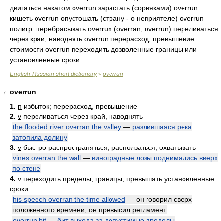
двигаться накатом overrun зарастать (сорняками) overrun
кишеть overrun опустошать (страну - о неприятеле) overrun
полигр. перебрасывать overrun (overran; overrun) переливаться
через край; наводнять overrun перерасход; превышение
стоимости overrun переходить дозволенные границы или
установленные сроки
English-Russian short dictionary
overrun
>
overrun
7
1.
n
избыток; перерасход, превышение
2.
v
переливаться через край, наводнять
the flooded river overran the valley
—
разлившаяся река
затопила долину
3.
v
быстро распространяться, расползаться; охватывать
vines overran the wall
—
виноградные лозы поднимались вверх
по стене
4.
v
переходить пределы, границы; превышать установленные
сроки
his speech overran the time allowed
— он говорил сверх
положенного времени; он превысил регламент
overrun bit
—
бит выхода за допустимые пределы