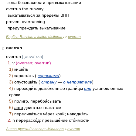
зона безопасности при выкатывании
overrun the runway
выкатываться за пределы ВПП
prevent overrunning
предупреждать выкатывание
English-Russian aviation dictionary
overrun
>
overrun
2
overrun
[ˏəυvəˊrʌn]
1.
v
(overran; overrun)
1)
кише́ть
2)
зараста́ть (
сорняками
)
3)
опустоша́ть (
страну
—
о неприятеле
)
4)
переходи́ть дозво́ленные грани́цы
или
устано́вленные
сро́ки
5)
полигр.
перебра́сывать
6)
авто
дви́гаться нака́том
7)
перелива́ться че́рез край; наводня́ть
2.
n
перерасхо́д; превыше́ние сто́имости
Англо-русский словарь Мюллера
overrun
>