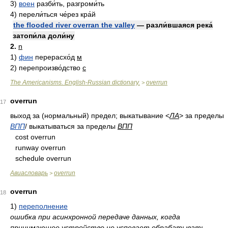
3)
воен
разби́ть, разгроми́ть
4)
перели́ться че́рез кра́й
the flooded river overran the valley
— разли́вшаяся река́
затопи́ла доли́ну
2.
n
1)
фин
перерасхо́д
м
2)
перепроизво́дство
с
The Americanisms. English-Russian dictionary.
overrun
>
overrun
17
выход за (нормальный) предел; выкатывание
<
ЛА
>
за пределы
ВПП
/ выкатываться за пределы
ВПП
cost overrun
runway overrun
schedule overrun
Авиасловарь
overrun
>
overrun
18
1)
переполнение
ошибка при асинхронной передаче данных, когда
принимающее устройство не успевает обрабатывать