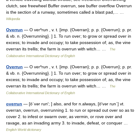
clutch, see freewheel Buffer overrun, see buffer overflow Overrun
is the section of a runway, sometimes called a blast pad,… …
Wikipedia
Overrun
— O ver*run , v. t. [imp. {Overran}; p. p. {Overrun}; p. pr.
& vb. n. {Overrunning}. ] 1. To run over; to grow or spread over in
excess; to invade and occupy; to take possession of; as, the vine
overran its trellis; the farm is overrun with witch… …
The
Collaborative International Dictionary of English
Overrun
— O ver*run , v. t. [imp. {Overran}; p. p. {Overrun}; p. pr.
& vb. n. {Overrunning}. ] 1. To run over; to grow or spread over in
excess; to invade and occupy; to take possession of; as, the vine
overran its trellis; the farm is overrun with witch… …
The
Collaborative International Dictionary of English
overrun
— [ō΄vər run′; ] also, and for n.always, [ō′vər run΄] vt.
overran, overrun, overrunning 1. to run or spread out over so as to
cover 2. to infest or swarm over, as vermin, or rove over and
ravage, as an invading army 3. to invade, defeat, or conquer …
English World dictionary