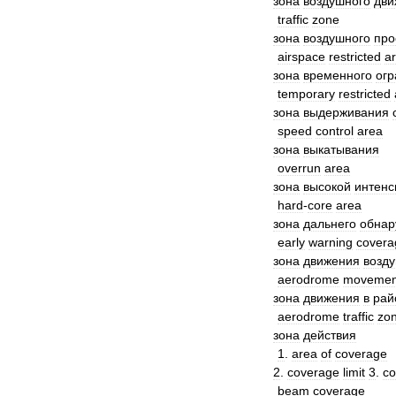
зона
воздушного
дви
traffic
zone
зона
воздушного
про
airspace
restricted
a
зона
временного
огр
temporary
restricted
зона
выдерживания
speed
control
area
зона
выкатывания
overrun
area
зона
высокой
интенс
hard
-
core
area
зона
дальнего
обнар
early
warning
covera
зона
движения
возд
aerodrome
movemen
зона
движения
в
рай
aerodrome
traffic
zo
зона
действия
1
.
area
of
coverage
2
.
coverage
limit
3
.
co
beam
coverage