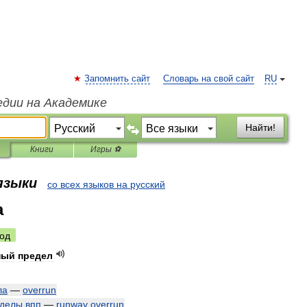
Запомнить сайт
Словарь на свой сайт
RU
едии на Академике
Найти!
Книги
Игры ⚽
 языки
со всех языков на русский
a
од
ный
предел
ла
—
overrun
делы
впп
—
runway
overrun