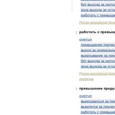
бит
выхода
за
допу
зона
выхода
за
уст
работать
с
превыш
Русско
-
английский
бол
работать
с
превыш
2
overrun
превышение
преде
выход
за
нормальн
выкатывание
за
пре
бит
выхода
за
допу
зона
выхода
за
уст
Русско
-
английский
бол
пределов
превышение
преде
3
overrun
выкатываться
за
пр
выкатится
за
преде
работать
с
превыш