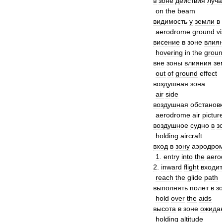
в
зоне
действия
луча
on
the
beam
видимость
у
земли
в
aerodrome
ground
vi
висение
в
зоне
влия
hovering
in
the
grou
вне
зоны
влияния
зе
out
of
ground
effect
воздушная
зона
air
side
воздушная
обстанов
aerodrome
air
pictur
воздушное
судно
в
з
holding
aircraft
вход
в
зону
аэродро
1
.
entry
into
the
aer
2
.
inward
flight
входи
reach
the
glide
path
выполнять
полет
в
з
hold
over
the
aids
высота
в
зоне
ожида
holding
altitude