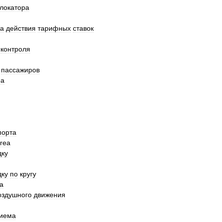
локатора
на
действия
тарифных
ставок
контроля
пассажиров
ea
порта
rea
дку
дку
по
кругу
a
оздушного
движения
иема