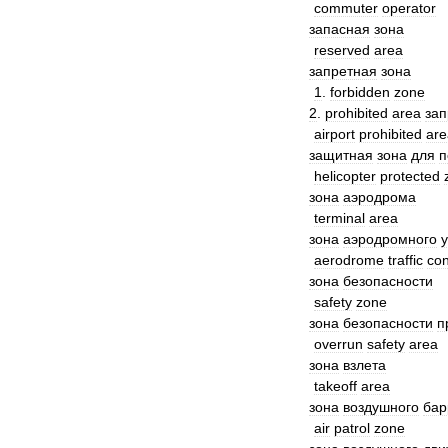
commuter
operator
запасная
зона
reserved
area
запретная
зона
1
.
forbidden
zone
2
.
prohibited
area
зап
airport
prohibited
are
защитная
зона
для
п
helicopter
protected
зона
аэродрома
terminal
area
зона
аэродромного
aerodrome
traffic
con
зона
безопасности
safety
zone
зона
безопасности
п
overrun
safety
area
зона
взлета
takeoff
area
зона
воздушного
бар
air
patrol
zone