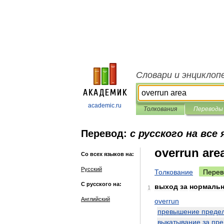
Словари и энциклоп
academic.ru
Толкования
Переводы
Перевод:
с русского на все
overrun are
Со всех языков на:
Русский
Толкование
Перев
С русского на:
выход
за
нормаль
1
Английский
overrun
превышение
преде
выкатывание
за
пре