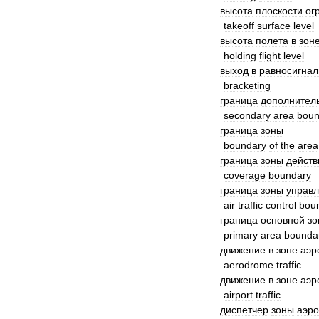
высота
плоскости
ог
takeoff
surface
level
высота
полета
в
зон
holding
flight
level
выход
в
равносигна
bracketing
граница
дополнител
secondary
area
boun
граница
зоны
boundary
of
the
area
граница
зоны
действ
coverage
boundary
граница
зоны
управ
air
traffic
control
bou
граница
основной
зо
primary
area
bounda
движение
в
зоне
аэр
aerodrome
traffic
движение
в
зоне
аэр
airport
traffic
диспетчер
зоны
аэр