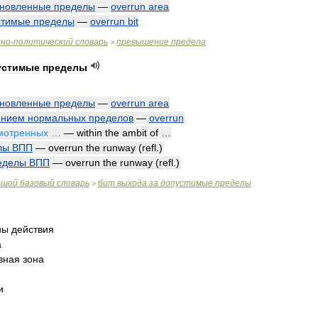
ановленные
пределы
—
overrun
area
стимые
пределы
—
overrun
bit
нно
-
политический
словарь
превышение
предела
>
устимые
пределы
ановленные
пределы
—
overrun
area
ением
нормальных
пределов
—
overrun
мотренных
…
—
within
the
ambit
of
…
лы
ВПП
—
overrun
the
runway
(
refl
.)
еделы
ВПП
—
overrun
the
runway
(
refl
.)
ьшой
базовый
словарь
бит
выхода
за
допустимые
пределы
>
ны
действия
a
вная
зона
и