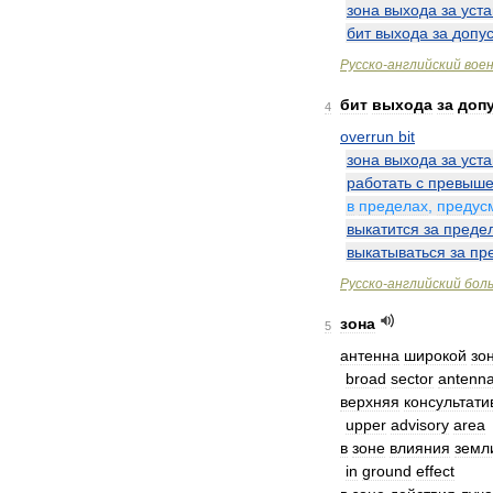
зона
выхода
за
уст
бит
выхода
за
допу
Русско
-
английский
вое
бит
выхода
за
доп
4
overrun
bit
зона
выхода
за
уст
работать
с
превыш
в
пределах
,
предус
выкатится
за
преде
выкатываться
за
пр
Русско
-
английский
бол
зона
5
антенна
широкой
зо
broad
sector
antenn
верхняя
консультати
upper
advisory
area
в
зоне
влияния
земл
in
ground
effect