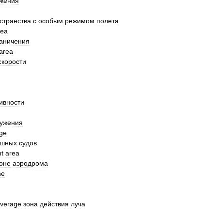
жения
странства
с
особым
режимом
полета
rea
аничения
area
скорости
ивности
ужения
ge
ушных
судов
t
area
оне
аэродрома
ne
verage
зона
действия
луча