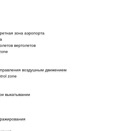
ретная
зона
аэропорта
a
олетов
вертолетов
zone
управления
воздушным
движением
trol
zone
ри
выкатывании
ражирования