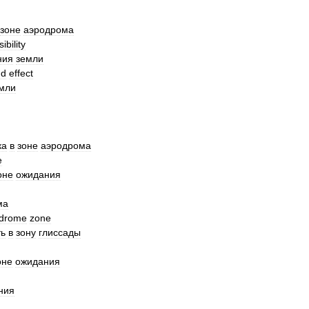
зоне
аэродрома
sibility
ния
земли
nd
effect
мли
ка
в
зоне
аэродрома
e
оне
ожидания
ма
odrome
zone
ть
в
зону
глиссады
оне
ожидания
ния