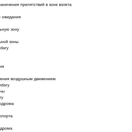
раничения
препятствий
в
зоне
взлета
е
ожидания
льную
зону
ьной
зоны
dary
ия
ления
воздушным
движением
ndary
ны
ry
одрома
опорта
одрома