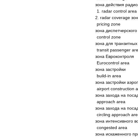
зона
действия
радио
1
.
radar
control
area
2
.
radar
coverage
зо
pricing
zone
зона
диспетчерского
control
zone
зона
для
транзитных
transit
passenger
ar
зона
Евроконтроля
Eurocontrol
area
зона
застройки
build
-
in
area
зона
застройки
аэро
airport
construction
a
зона
захода
на
поса
approach
area
зона
захода
на
поса
circling
approach
are
зона
интенсивного
в
congested
area
зона
искаженного
пр