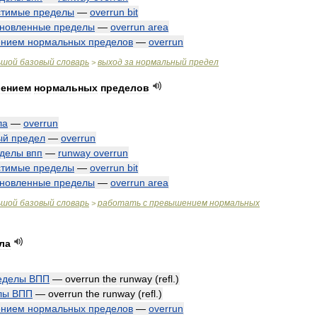
стимые
пределы
—
overrun
bit
ановленные
пределы
—
overrun
area
ением
нормальных
пределов
—
overrun
ьшой
базовый
словарь
выход
за
нормальный
предел
>
ением
нормальных
пределов
ла
—
overrun
ый
предел
—
overrun
делы
впп
—
runway
overrun
стимые
пределы
—
overrun
bit
ановленные
пределы
—
overrun
area
ьшой
базовый
словарь
работать
с
превышением
нормальных
>
ла
еделы
ВПП
—
overrun
the
runway
(
refl
.)
лы
ВПП
—
overrun
the
runway
(
refl
.)
ением
нормальных
пределов
—
overrun