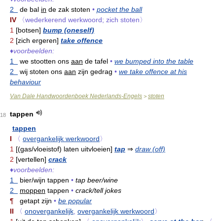
2
de bal
in
de zak stoten
•
pocket the ball
IV
〈wederkerend werkwoord; zich stoten〉
1
[botsen]
bump (oneself)
2
[zich ergeren]
take offence
♦
voorbeelden:
1
we stootten ons
aan
de tafel
•
we bumped into the table
2
wij stoten ons
aan
zijn gedrag
•
we take offence at his
behaviour
Van Dale Handwoordenboek Nederlands-Engels
stoten
>
tappen
18
tappen
I
〈
overgankelijk werkwoord
〉
1
[(gas/vloeistof) laten uitvloeien]
tap
⇒
draw (off)
2
[vertellen]
crack
♦
voorbeelden:
1
bier/wijn tappen
•
tap beer/wine
2
moppen
tappen
•
crack/tell jokes
¶
getapt zijn
•
be popular
II
〈
onovergankelijk
,
overgankelijk werkwoord
〉