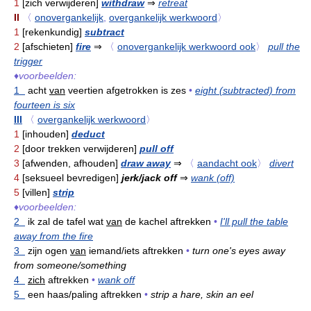
1
[zich verwijderen]
withdraw
⇒
retreat
II
〈
onovergankelijk
,
overgankelijk werkwoord
〉
1
[rekenkundig]
subtract
2
[afschieten]
fire
⇒
〈
onovergankelijk werkwoord ook
〉
pull the
trigger
♦
voorbeelden:
1
acht
van
veertien afgetrokken is zes
•
eight (subtracted) from
fourteen is six
III
〈
overgankelijk werkwoord
〉
1
[inhouden]
deduct
2
[door trekken verwijderen]
pull off
3
[afwenden, afhouden]
draw away
⇒
〈
aandacht ook
〉
divert
4
[seksueel bevredigen]
jerk/jack off
⇒
wank (off)
5
[villen]
strip
♦
voorbeelden:
2
ik zal de tafel wat
van
de kachel aftrekken
•
I'll pull the table
away from the fire
3
zijn ogen
van
iemand/iets aftrekken
•
turn one's eyes away
from someone/something
4
zich
aftrekken
•
wank off
5
een haas/paling aftrekken
•
strip a hare, skin an eel