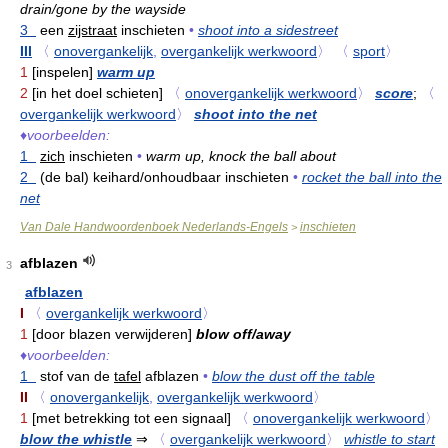
drain/gone by the wayside
3
een
zijstraat
inschieten
•
shoot into a sidestreet
III
〈
onovergankelijk
,
overgankelijk werkwoord
〉
〈
sport
〉
1
[inspelen]
warm up
2
[in het doel schieten]
〈
onovergankelijk werkwoord
〉
score
;
〈
overgankelijk werkwoord
〉
shoot into the net
♦
voorbeelden:
1
zich
inschieten
•
warm up, knock the ball about
2
(de bal) keihard/onhoudbaar inschieten
•
rocket the ball into the
net
Van Dale Handwoordenboek Nederlands-Engels
inschieten
>
afblazen
3
afblazen
I
〈
overgankelijk werkwoord
〉
1
[door blazen verwijderen]
blow off/away
♦
voorbeelden:
1
stof van de
tafel
afblazen
•
blow the dust off the table
II
〈
onovergankelijk
,
overgankelijk werkwoord
〉
1
[met betrekking tot een signaal]
〈
onovergankelijk werkwoord
〉
blow the whistle
⇒
〈
overgankelijk werkwoord
〉
whistle to start