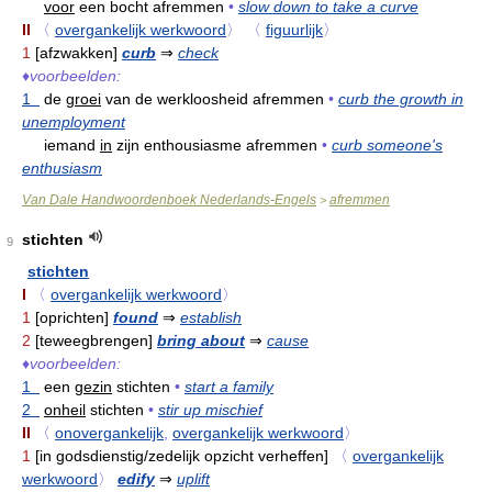
voor
een bocht afremmen
•
slow down to take a curve
II
〈
overgankelijk werkwoord
〉
〈
figuurlijk
〉
1
[afzwakken]
curb
⇒
check
♦
voorbeelden:
1
de
groei
van de werkloosheid afremmen
•
curb the growth in
unemployment
iemand
in
zijn enthousiasme afremmen
•
curb someone's
enthusiasm
Van Dale Handwoordenboek Nederlands-Engels
afremmen
>
stichten
9
stichten
I
〈
overgankelijk werkwoord
〉
1
[oprichten]
found
⇒
establish
2
[teweegbrengen]
bring about
⇒
cause
♦
voorbeelden:
1
een
gezin
stichten
•
start a family
2
onheil
stichten
•
stir up mischief
II
〈
onovergankelijk
,
overgankelijk werkwoord
〉
1
[in godsdienstig/zedelijk opzicht verheffen]
〈
overgankelijk
werkwoord
〉
edify
⇒
uplift