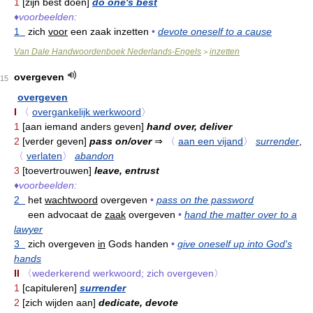
1
[zijn best doen]
do one's best
♦
voorbeelden:
1
zich
voor
een zaak inzetten
•
devote oneself to a cause
Van Dale Handwoordenboek Nederlands-Engels
inzetten
>
overgeven
15
overgeven
I
〈
overgankelijk werkwoord
〉
1
[aan iemand anders geven]
hand over, deliver
2
[verder geven]
pass on/over
⇒
〈
aan een vijand
〉
surrender
,
〈
verlaten
〉
abandon
3
[toevertrouwen]
leave, entrust
♦
voorbeelden:
2
het
wachtwoord
overgeven
•
pass on the password
een advocaat de
zaak
overgeven
•
hand the matter over to a
lawyer
3
zich overgeven
in
Gods handen
•
give oneself up into God's
hands
II
〈wederkerend werkwoord; zich overgeven〉
1
[capituleren]
surrender
2
[zich wijden aan]
dedicate, devote