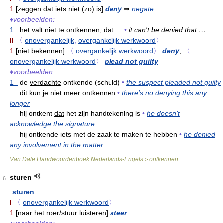
1
[zeggen dat iets niet (zo) is]
deny
⇒
negate
♦
voorbeelden:
1
het valt niet te ontkennen, dat …
•
it can't be denied that …
II
〈
onovergankelijk
,
overgankelijk werkwoord
〉
1
[niet bekennen]
〈
overgankelijk werkwoord
〉
deny
;
〈
onovergankelijk werkwoord
〉
plead not guilty
♦
voorbeelden:
1
de
verdachte
ontkende (schuld)
•
the suspect pleaded not guilty
dit kun je
niet
meer
ontkennen
•
there's no denying this any
longer
hij ontkent
dat
het zijn handtekening is
•
he doesn't
acknowledge the signature
hij ontkende iets met de zaak te maken te hebben
•
he denied
any involvement in the matter
Van Dale Handwoordenboek Nederlands-Engels
ontkennen
>
sturen
6
sturen
I
〈
onovergankelijk werkwoord
〉
1
[naar het roer/stuur luisteren]
steer