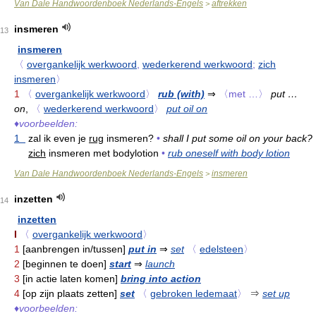
Van Dale Handwoordenboek Nederlands-Engels
aftrekken
>
insmeren
13
insmeren
〈
overgankelijk werkwoord
,
wederkerend werkwoord
;
zich
insmeren
〉
1
〈
overgankelijk werkwoord
〉
rub (with)
⇒
〈met …〉
put …
on
,
〈
wederkerend werkwoord
〉
put oil on
♦
voorbeelden:
1
zal ik even je
rug
insmeren?
•
shall I put some oil on your back?
zich
insmeren met bodylotion
•
rub oneself with body lotion
Van Dale Handwoordenboek Nederlands-Engels
insmeren
>
inzetten
14
inzetten
I
〈
overgankelijk werkwoord
〉
1
[aanbrengen in/tussen]
put in
⇒
set
〈
edelsteen
〉
2
[beginnen te doen]
start
⇒
launch
3
[in actie laten komen]
bring into action
4
[op zijn plaats zetten]
set
〈
gebroken ledemaat
〉
⇒
set up
♦
voorbeelden: