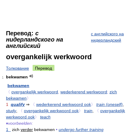
Перевод:
с
с английского на
нидерландского на
нидерландский
английский
overgankelijk werkwoord
Толкование
Перевод
bekwamen
1
bekwamen
〈
overgankelijk werkwoord
,
wederkerend werkwoord
;
zich
bekwamen
〉
1
qualify
⇒
〈
wederkerend werkwoord ook
〉
train (oneself)
,
study
,
〈
overgankelijk werkwoord ook
〉
train
,
〈
overgankelijk
werkwoord ook
〉
teach
♦
voorbeelden:
1
zich
verder
bekwamen
•
undergo further training