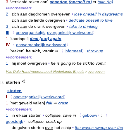
3
[verslaafd raken aan]
abandon (oneself to)
⇒
take (to)
♦
voorbeelden:
2
zich
aan
dagdromen overgeven
•
lose oneself in daydreams
zich
aan
de liefde overgeven
•
dedicate oneself to love
3
zich
aan
de drank overgeven
•
take to drinking
III
〈
onovergankelijk
,
overgankelijk werkwoord
〉
1
[kaartspel]
deal (out) again
IV
〈
onovergankelijk werkwoord
〉
1
[braken]
be sick, vomit
⇒
〈
informeel
〉
throw up
♦
voorbeelden:
1
hij
moet
overgeven
•
he is going to be sick/to vomit
Van Dale Handwoordenboek Nederlands-Engels
overgeven
>
storten
16
storten
I
〈
onovergankelijk werkwoord
〉
1
[met geweld vallen]
fall
⇒
crash
♦
voorbeelden:
1
in
elkaar storten
•
collapse, cave in
〈
gebouw
〉
;
〈
geestelijk
〉
collapse, crack up
de golven storten
over
het schip
•
the waves sweep over the