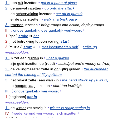
1
een
ruit
inzetten
•
put in a pane of glass
2
de
aanval
inzetten
•
go onto the attack
de
achtervolging
inzetten
•
set off in pursuit
er de
pas
inzetten
•
walk at a brisk pace
3
troepen
inzetten
•
bring troops into action, deploy troops
II
〈
onovergankelijk
,
overgankelijk werkwoord
〉
1
[spel]
stake
⇒
bet
2
[met betrekking tot een veiling]
start
3
[muziek]
start
⇒
〈
met instrumenten ook
〉
strike up
♦
voorbeelden:
1
ik zet een
gulden
in
•
I bet a guilder
zijn geld inzetten
op
(rood)
•
stake/put one's money on (red)
2
de veilingmeester zette in
op
vijftig gulden
•
the auctioneer
started the bidding at fifty guilders
3
het
orkest
zette (een wals) in
•
the band struck up (a waltz)
te
hoog/te
laag
inzetten
•
start too low/high
III
〈
onovergankelijk werkwoord
〉
1
[beginnen]
set in
♦
voorbeelden:
1
de
winter
zet stevig in
•
winter is really setting in
IV
〈wederkerend werkwoord; zich inzetten〉