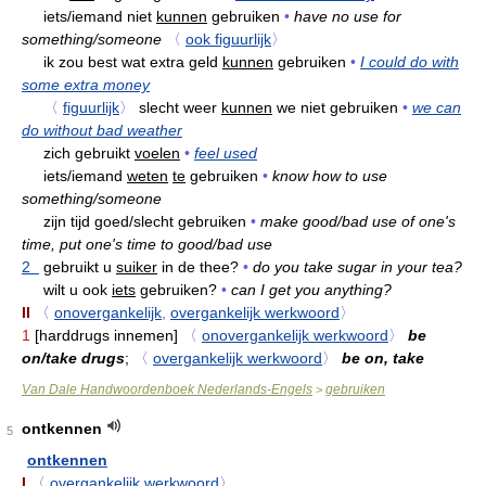
iets/iemand niet
kunnen
gebruiken
•
have no use for
something/someone
〈
ook figuurlijk
〉
ik zou best wat extra geld
kunnen
gebruiken
•
I could do with
some extra money
〈
figuurlijk
〉
slecht weer
kunnen
we niet gebruiken
•
we can
do without bad weather
zich gebruikt
voelen
•
feel used
iets/iemand
weten
te
gebruiken
•
know how to use
something/someone
zijn tijd goed/slecht gebruiken
•
make good/bad use of one's
time, put one's time to good/bad use
2
gebruikt u
suiker
in de thee?
•
do you take sugar in your tea?
wilt u ook
iets
gebruiken?
•
can I get you anything?
II
〈
onovergankelijk
,
overgankelijk werkwoord
〉
1
[harddrugs innemen]
〈
onovergankelijk werkwoord
〉
be
on/take drugs
;
〈
overgankelijk werkwoord
〉
be on, take
Van Dale Handwoordenboek Nederlands-Engels
gebruiken
>
ontkennen
5
ontkennen
I
〈
overgankelijk werkwoord
〉