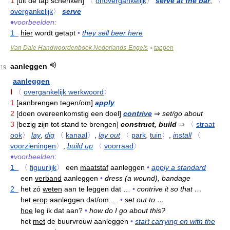
1
[uit de tap schenken]
〈
onovergankelijk
〉
serve at the bar
;
〈
overgankelijk
〉
serve
♦
voorbeelden:
1
hier
wordt getapt
•
they sell beer here
Van Dale Handwoordenboek Nederlands-Engels
tappen
>
aanleggen
19
aanleggen
I
〈
overgankelijk werkwoord
〉
1
[aanbrengen tegen/om]
apply
2
[doen overeenkomstig een doel]
contrive
⇒
set/go about
3
[bezig zijn tot stand te brengen]
construct, build
⇒
〈
straat
ook
〉
lay
,
dig
〈
kanaal
〉
,
lay out
〈
park
,
tuin
〉
,
install
〈
voorzieningen
〉
,
build up
〈
voorraad
〉
♦
voorbeelden:
1
〈
figuurlijk
〉
een
maatstaf
aanleggen
•
apply a standard
een
verband
aanleggen
•
dress (a wound), bandage
2
het zó
weten
aan te leggen dat …
•
contrive it so that …
het
erop
aanleggen dat/om …
•
set out to …
hoe
leg ik dat aan?
•
how do I go about this?
het
met
de buurvrouw aanleggen
•
start carrying on with the