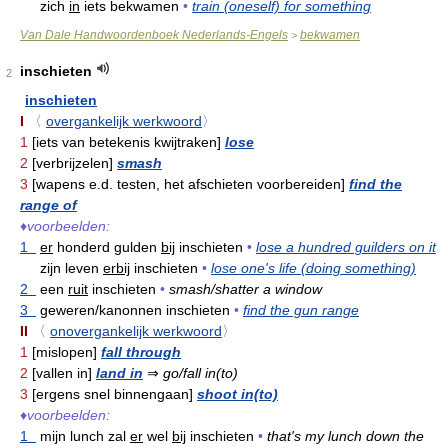
zich
in
iets bekwamen
•
train (oneself) for something
Van Dale Handwoordenboek Nederlands-Engels
bekwamen
>
inschieten
2
inschieten
I
〈
overgankelijk werkwoord
〉
1
[iets van betekenis kwijtraken]
lose
2
[verbrijzelen]
smash
3
[wapens e.d. testen, het afschieten voorbereiden]
find the
range of
♦
voorbeelden:
1
er
honderd gulden
bij
inschieten
•
lose a hundred guilders on it
zijn leven
erbij
inschieten
•
lose one's life (doing something)
2
een
ruit
inschieten
•
smash/shatter a window
3
geweren/kanonnen inschieten
•
find the gun range
II
〈
onovergankelijk werkwoord
〉
1
[mislopen]
fall through
2
[vallen in]
land in
⇒
go/fall in(to)
3
[ergens snel binnengaan]
shoot in(to)
♦
voorbeelden:
1
mijn lunch zal
er
wel
bij
inschieten
•
that's my lunch down the