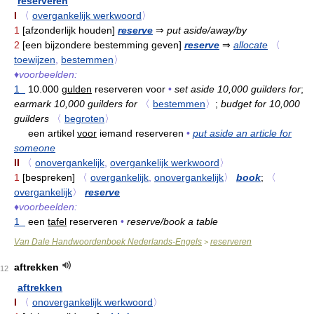
reserveren
I
〈
overgankelijk werkwoord
〉
1
[afzonderlijk houden]
reserve
⇒
put aside/away/by
2
[een bijzondere bestemming geven]
reserve
⇒
allocate
〈
toewijzen
,
bestemmen
〉
♦
voorbeelden:
1
10.000
gulden
reserveren voor
•
set aside 10,000 guilders for
;
earmark 10,000 guilders for
〈
bestemmen
〉
;
budget for 10,000
guilders
〈
begroten
〉
een artikel
voor
iemand reserveren
•
put aside an article for
someone
II
〈
onovergankelijk
,
overgankelijk werkwoord
〉
1
[bespreken]
〈
overgankelijk
,
onovergankelijk
〉
book
;
〈
overgankelijk
〉
reserve
♦
voorbeelden:
1
een
tafel
reserveren
•
reserve/book a table
Van Dale Handwoordenboek Nederlands-Engels
reserveren
>
aftrekken
12
aftrekken
I
〈
onovergankelijk werkwoord
〉