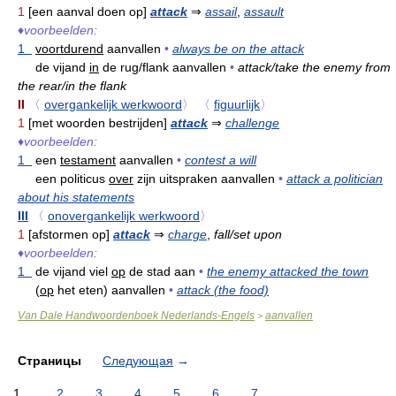
1
[een aanval doen op]
attack
⇒
assail
,
assault
♦
voorbeelden:
1
voortdurend
aanvallen
•
always be on the attack
de vijand
in
de rug/flank aanvallen
•
attack/take the enemy from
the rear/in the flank
II
〈
overgankelijk werkwoord
〉
〈
figuurlijk
〉
1
[met woorden bestrijden]
attack
⇒
challenge
♦
voorbeelden:
1
een
testament
aanvallen
•
contest a will
een politicus
over
zijn uitspraken aanvallen
•
attack a politician
about his statements
III
〈
onovergankelijk werkwoord
〉
1
[afstormen op]
attack
⇒
charge
,
fall/set upon
♦
voorbeelden:
1
de vijand viel
op
de stad aan
•
the enemy attacked the town
(
op
het eten) aanvallen
•
attack (the food)
Van Dale Handwoordenboek Nederlands-Engels
aanvallen
>
Страницы
Следующая
→
1
2
3
4
5
6
7