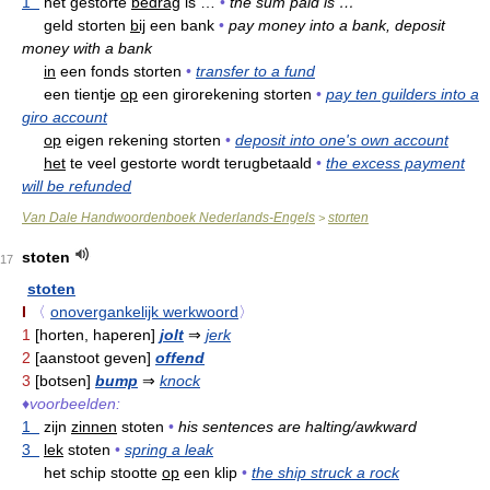
1
het gestorte
bedrag
is …
•
the sum paid is …
geld storten
bij
een bank
•
pay money into a bank, deposit
money with a bank
in
een fonds storten
•
transfer to a fund
een tientje
op
een girorekening storten
•
pay ten guilders into a
giro account
op
eigen rekening storten
•
deposit into one's own account
het
te veel gestorte wordt terugbetaald
•
the excess payment
will be refunded
Van Dale Handwoordenboek Nederlands-Engels
storten
>
stoten
17
stoten
I
〈
onovergankelijk werkwoord
〉
1
[horten, haperen]
jolt
⇒
jerk
2
[aanstoot geven]
offend
3
[botsen]
bump
⇒
knock
♦
voorbeelden:
1
zijn
zinnen
stoten
•
his sentences are halting/awkward
3
lek
stoten
•
spring a leak
het schip stootte
op
een klip
•
the ship struck a rock