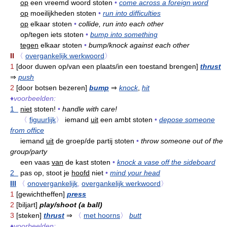
op
een vreemd woord stoten
•
come across a foreign word
op
moeilijkheden stoten
•
run into difficulties
op
elkaar stoten
•
collide, run into each other
op/tegen iets stoten
•
bump into something
tegen
elkaar stoten
•
bump/knock against each other
II
〈
overgankelijk werkwoord
〉
1
[door duwen op/van een plaats/in een toestand brengen]
thrust
⇒
push
2
[door botsen bezeren]
bump
⇒
knock
,
hit
♦
voorbeelden:
1
niet
stoten!
•
handle with care!
〈
figuurlijk
〉
iemand
uit
een ambt stoten
•
depose someone
from office
iemand
uit
de groep/de partij stoten
•
throw someone out of the
group/party
een vaas
van
de kast stoten
•
knock a vase off the sideboard
2
pas op, stoot je
hoofd
niet
•
mind your head
III
〈
onovergankelijk
,
overgankelijk werkwoord
〉
1
[gewichtheffen]
press
2
[biljart]
play/shoot (a ball)
3
[steken]
thrust
⇒
〈
met hoorns
〉
butt
♦
voorbeelden: