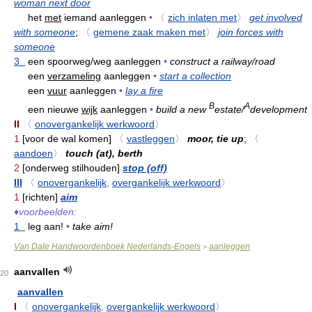
woman next door
het
met
iemand aanleggen
•
〈
zich inlaten met
〉
get involved
with someone
;
〈
gemene zaak maken met
〉
join forces with
someone
3
een spoorweg/weg aanleggen
•
construct a railway/road
een
verzameling
aanleggen
•
start a collection
een
vuur
aanleggen
•
lay a fire
B
A
een nieuwe
wijk
aanleggen
•
build a new
estate/
development
II
〈
onovergankelijk werkwoord
〉
1
[voor de wal komen]
〈
vastleggen
〉
moor, tie up
;
〈
aandoen
〉
touch (at), berth
2
[onderweg stilhouden]
stop (off)
III
〈
onovergankelijk
,
overgankelijk werkwoord
〉
1
[richten]
aim
♦
voorbeelden:
1
leg aan!
•
take aim!
Van Dale Handwoordenboek Nederlands-Engels
aanleggen
>
aanvallen
20
aanvallen
I
〈
onovergankelijk
,
overgankelijk werkwoord
〉