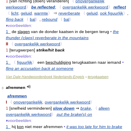
1
[van richting (doen) veranderen]
〈
onovergankelijk
werkwoord
〉
be reflected
;
〈
overgankelijk werkwoord
〉
reflect
〈
licht
,
geluid
,
warmte
〉
⇒
reverberate
〈
geluid
,
ook figuurlijk
〉
,
fling back
〈
bal
〉
,
rebound
〈
bal
〉
♦
voorbeelden:
1
de
slagen
van de donder kaatsen in de bergen terug
•
the
thunder (claps) reverberate in the mountains
II
〈
overgankelijk werkwoord
〉
1
[terugwerpen]
strike/hit back
♦
voorbeelden:
1
〈
figuurlijk
〉
een
beschuldiging
terugkaatsen naar iemand
•
fling an accusation back at someone
Van Dale Handwoordenboek Nederlands-Engels
terugkaatsen
>
afremmen
8
afremmen
I
〈
onovergankelijk
,
overgankelijk werkwoord
〉
1
[snelheid verminderen]
slow down
⇒
brake
,
〈
alleen
overgankelijk werkwoord
〉
put the brake(s) on
♦
voorbeelden:
1
hij
kon
niet meer afremmen
•
it was too late for him to brake