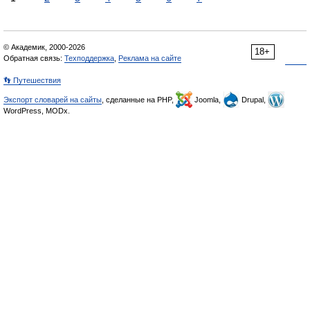
© Академик, 2000-2026
18+
Обратная связь:
Техподдержка
,
Реклама на сайте
👣 Путешествия
Экспорт словарей на сайты
, сделанные на PHP,
Joomla,
Drupal,
WordPress, MODx.