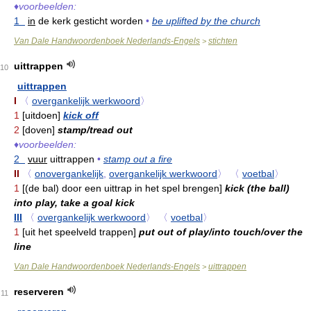
♦
voorbeelden:
1
in
de kerk gesticht worden
•
be uplifted by the church
Van Dale Handwoordenboek Nederlands-Engels
stichten
>
uittrappen
10
uittrappen
I
〈
overgankelijk werkwoord
〉
1
[uitdoen]
kick off
2
[doven]
stamp/tread out
♦
voorbeelden:
2
vuur
uittrappen
•
stamp out a fire
II
〈
onovergankelijk
,
overgankelijk werkwoord
〉
〈
voetbal
〉
1
[(de bal) door een uittrap in het spel brengen]
kick (the ball)
into play, take a goal kick
III
〈
overgankelijk werkwoord
〉
〈
voetbal
〉
1
[uit het speelveld trappen]
put out of play/into touch/over the
line
Van Dale Handwoordenboek Nederlands-Engels
uittrappen
>
reserveren
11