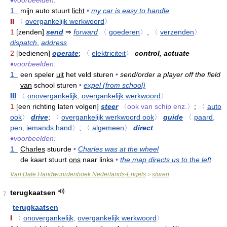
♦
voorbeelden:
1
mijn auto stuurt
licht
•
my car is easy to handle
II
〈
overgankelijk werkwoord
〉
1
[zenden]
send
⇒
forward
〈
goederen
〉
,
〈
verzenden
〉
dispatch
,
address
2
[bedienen]
operate
;
〈
elektriciteit
〉
control, actuate
♦
voorbeelden:
1
een speler
uit
het veld sturen
•
send/order a player off the field
van
school sturen
•
expel (from school)
III
〈
onovergankelijk
,
overgankelijk werkwoord
〉
1
[een richting laten volgen]
steer
〈ook van schip enz.〉
;
〈
auto
ook
〉
drive
;
〈
overgankelijk werkwoord ook
〉
guide
〈
paard
,
pen
,
iemands hand
〉
;
〈
algemeen
〉
direct
♦
voorbeelden:
1
Charles
stuurde
•
Charles was at the wheel
de kaart stuurt
ons
naar links
•
the map directs us to the left
Van Dale Handwoordenboek Nederlands-Engels
sturen
>
terugkaatsen
7
terugkaatsen
I
〈
onovergankelijk
,
overgankelijk werkwoord
〉