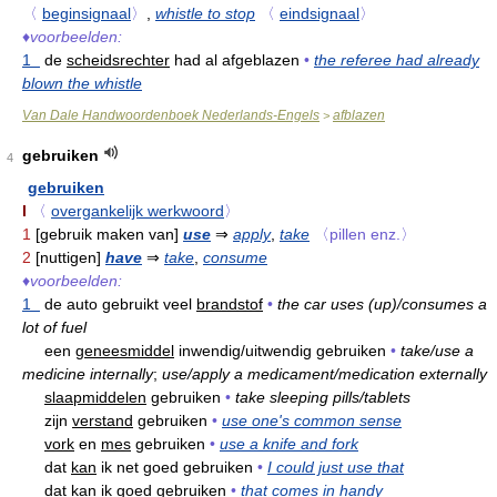
〈
beginsignaal
〉
,
whistle to stop
〈
eindsignaal
〉
♦
voorbeelden:
1
de
scheidsrechter
had al afgeblazen
•
the referee had already
blown the whistle
Van Dale Handwoordenboek Nederlands-Engels
afblazen
>
gebruiken
4
gebruiken
I
〈
overgankelijk werkwoord
〉
1
[gebruik maken van]
use
⇒
apply
,
take
〈pillen enz.〉
2
[nuttigen]
have
⇒
take
,
consume
♦
voorbeelden:
1
de auto gebruikt veel
brandstof
•
the car uses (up)/consumes a
lot of fuel
een
geneesmiddel
inwendig/uitwendig gebruiken
•
take/use a
medicine internally
;
use/apply a medicament/medication externally
slaapmiddelen
gebruiken
•
take sleeping pills/tablets
zijn
verstand
gebruiken
•
use one's common sense
vork
en
mes
gebruiken
•
use a knife and fork
dat
kan
ik net goed gebruiken
•
I could just use that
dat
kan
ik goed gebruiken
•
that comes in handy