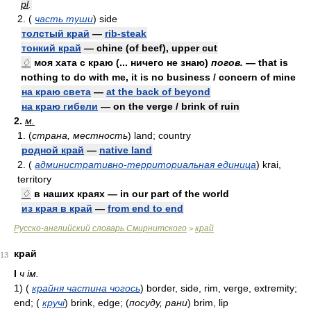
pl
.
2. (
часть туши
) side
толстый край
—
rib-steak
тонкий край
— chine (of beef), upper cut
♢
моя хата с краю (... ничего не знаю)
погов.
— that is
nothing to do with me, it is no business / concern of mine
на краю света
—
at the back of beyond
на краю гибели
— on the verge / brink of ruin
2.
м.
1. (
страна, местность
) land; country
родной край
—
native land
2. (
административно-территориальная единица
) krai,
territory
♢
в наших краях — in our part of the world
из края в край
—
from end to end
Русско-английский словарь Смирнитского
край
>
край
13
I
ч ім.
1)
(
крайня частина чогось
)
border, side, rim, verge, extremity;
end;
(
кручі
)
brink, edge;
(
посуду, рани
)
brim, lip