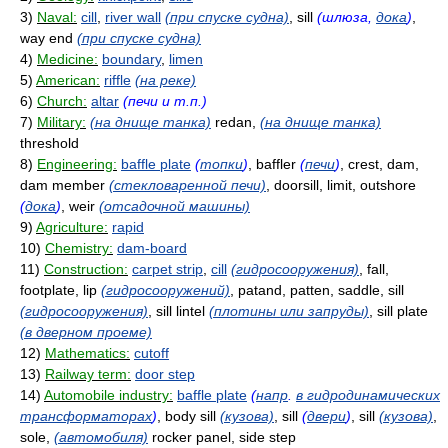
3)
Naval:
cill
,
river wall
(при спуске судна)
, sill
(шлюза,
дока
)
,
way end
(при спуске судна)
4)
Medicine:
boundary
,
limen
5)
American:
riffle
(на реке)
6)
Church:
altar
(печи и т.п.)
7)
Military:
(на днище танка)
redan,
(на днище танка)
threshold
8)
Engineering:
baffle plate
(
топки
)
, baffler
(
печи
)
, crest, dam,
dam member
(стекловаренной печи)
, doorsill, limit, outshore
(
дока
)
, weir
(отсадочной машины)
9)
Agriculture:
rapid
10)
Chemistry:
dam-board
11)
Construction:
carpet strip
,
cill
(гидросооружения)
, fall,
footplate, lip
(гидросооружений)
, patand, patten, saddle, sill
(гидросооружения)
, sill lintel
(плотины или запруды)
, sill plate
(в дверном проеме)
12)
Mathematics:
cutoff
13)
Railway term:
door step
14)
Automobile industry:
baffle plate
(
напр
.
в гидродинамических
трансформаторах
)
, body sill
(кузова)
, sill
(
двери
)
, sill
(кузова)
,
sole,
(автомобиля)
rocker panel, side step