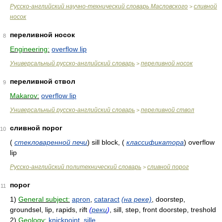
Русско-английский научно-технический словарь Масловского
сливной
>
носок
переливной носок
8
Engineering:
overflow lip
Универсальный русско-английский словарь
переливной носок
>
переливной ствол
9
Makarov:
overflow lip
Универсальный русско-английский словарь
переливной ствол
>
сливной порог
10
(
стекловаренной печи
)
sill block,
(
классификатора
)
overflow
lip
Русско-английский политехнический словарь
сливной порог
>
порог
11
1)
General subject:
apron
,
cataract
(на реке)
, doorstep,
groundsel, lip, rapids, rift
(
реки
)
, sill, step, front doorstep, treshold
2)
Geology:
knickpoint
,
sille