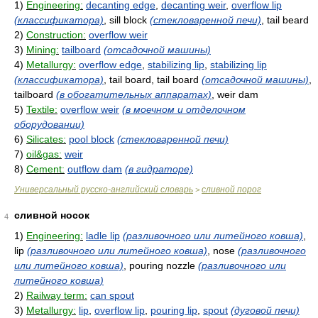
1)
Engineering:
decanting edge
,
decanting weir
,
overflow lip
(классификатора)
, sill block
(стекловаренной печи)
, tail beard
2)
Construction:
overflow weir
3)
Mining:
tailboard
(отсадочной машины)
4)
Metallurgy:
overflow edge
,
stabilizing lip
,
stabilizing lip
(классификатора)
, tail board, tail board
(отсадочной машины)
,
tailboard
(в обогатительных аппаратах)
, weir dam
5)
Textile:
overflow weir
(в моечном и отделочном
оборудовании)
6)
Silicates:
pool block
(стекловаренной печи)
7)
oil&gas:
weir
8)
Cement:
outflow dam
(в гидраторе)
Универсальный русско-английский словарь
сливной порог
>
сливной носок
4
1)
Engineering:
ladle lip
(разливочного или литейного ковша)
,
lip
(разливочного или литейного ковша)
, nose
(разливочного
или литейного ковша)
, pouring nozzle
(разливочного или
литейного ковша)
2)
Railway term:
can spout
3)
Metallurgy:
lip
,
overflow lip
,
pouring lip
,
spout
(дуговой печи)