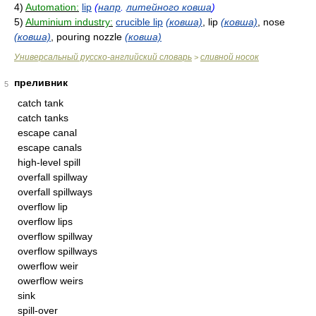
4)
Automation:
lip
(
напр
.
литейного ковша
)
5)
Aluminium industry:
crucible lip
(ковша)
, lip
(ковша)
, nose
(ковша)
, pouring nozzle
(ковша)
Универсальный русско-английский словарь
сливной носок
>
преливник
5
catch tank
catch tanks
escape canal
escape canals
high-level spill
overfall spillway
overfall spillways
overflow lip
overflow lips
overflow spillway
overflow spillways
owerflow weir
owerflow weirs
sink
spill-over