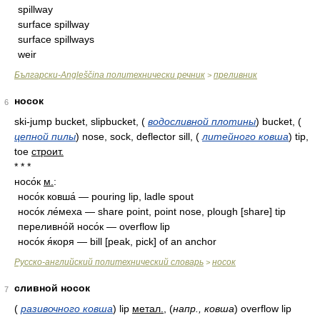
spillway
surface spillway
surface spillways
weir
Български-Angleščina политехнически речник
преливник
>
носок
6
ski-jump bucket, slipbucket,
(
водосливной плотины
)
bucket,
(
цепной пилы
)
nose, sock, deflector sill,
(
литейного ковша
)
tip,
toe
строит.
* * *
носо́к
м.
:
носо́к ковша́ — pouring lip, ladle spout
носо́к ле́меха — share point, point nose, plough [share] tip
переливно́й носо́к — overflow lip
носо́к я́коря — bill [peak, pick] of an anchor
Русско-английский политехнический словарь
носок
>
сливной носок
7
(
разивочного ковша
)
lip
метал.
,
(
напр., ковша
)
overflow lip