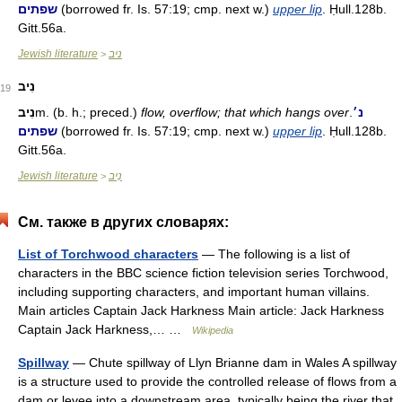
שפתים
(borrowed fr. Is. 57:19; cmp. next w.)
upper lip
. Ḥull.128b.
Gitt.56a.
Jewish literature
ניב
>
נִיב
19
נִיב
m. (b. h.; preced.)
flow, overflow; that which hangs over
.
נ׳
שפתים
(borrowed fr. Is. 57:19; cmp. next w.)
upper lip
. Ḥull.128b.
Gitt.56a.
Jewish literature
נִיב
>
См. также в других словарях:
List of Torchwood characters
— The following is a list of
characters in the BBC science fiction television series Torchwood,
including supporting characters, and important human villains.
Main articles Captain Jack Harkness Main article: Jack Harkness
Captain Jack Harkness,… …
Wikipedia
Spillway
— Chute spillway of Llyn Brianne dam in Wales A spillway
is a structure used to provide the controlled release of flows from a
dam or levee into a downstream area, typically being the river that