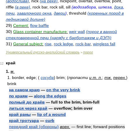
(водослива)
, nick
(на реке)
, nickpoint, overfall, overflow, point,
riffle
(в реке)
, rock bar, rock sill, sill
(водозабора, шлюза,
дока
,
печи
,
завалочного окна
,
двери
)
, threshold
(коренных пород в
ледниковой долине)
29)
Cement:
flow baffle
30)
Glass container manufacture:
weir wall
(порог в ванной
стекловаренной печи (наряду с барботажем и ДЭП))
31)
General subject:
rise
,
rock ledge
,
rock-bar
,
wingless fall
Универсальный русско-английский словарь
порог
>
край
12
1.
м.
1. border, edge; (
сосуда
) brim; (
пропасти
и т. п.
;
тж.
перен.
)
brink
на самом краю
—
on the very brink
по краям
—
along the edges
полный до краёв
— full to the brim, brim-full
литься через край
— overflow; brim over
край раны
—
lip of a wound
край тротуара
—
curb
передний край (обороны)
воен.
— first line; forward positions