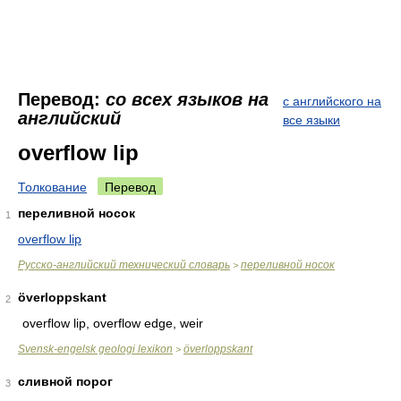
Перевод:
со всех языков на
с английского на
английский
все языки
overflow lip
Толкование
Перевод
переливной носок
1
overflow lip
Русско-английский технический словарь
переливной носок
>
överloppskant
2
overflow lip, overflow edge, weir
Svensk-engelsk geologi lexikon
överloppskant
>
сливной порог
3