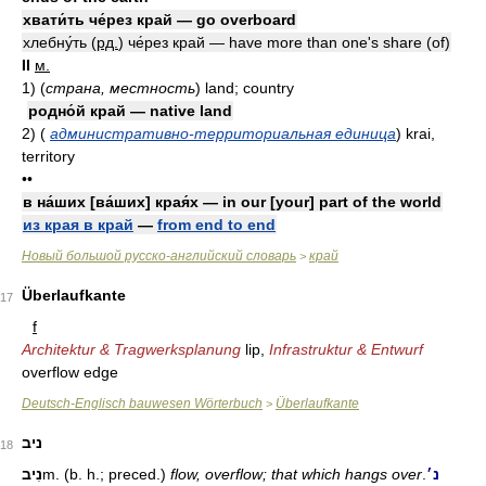
хвати́ть че́рез край — go overboard
хлебну́ть
(
рд.
)
че́рез край — have more than one's share (of)
II
м.
1)
(
страна, местность
)
land; country
родно́й край — native land
2)
(
административно-территориальная единица
)
krai,
territory
••
в на́ших [ва́ших] края́х — in our [your] part of the world
из края в край
—
from end to end
Новый большой русско-английский словарь
край
>
Überlaufkante
17
f
Architektur & Tragwerksplanung
lip,
Infrastruktur & Entwurf
overflow edge
Deutsch-Englisch bauwesen Wörterbuch
Überlaufkante
>
ניב
18
נִיב
m. (b. h.; preced.)
flow, overflow; that which hangs over
.
נ׳