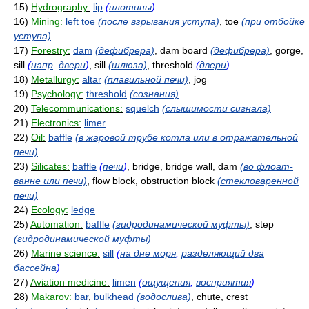
15)
Hydrography:
lip
(
плотины
)
16)
Mining:
left toe
(после взрывания уступа)
, toe
(при отбойке
уступа)
17)
Forestry:
dam
(дефибрера)
, dam board
(дефибрера)
, gorge,
sill
(
напр
.
двери
)
, sill
(шлюза)
, threshold
(
двери
)
18)
Metallurgy:
altar
(плавильной печи)
, jog
19)
Psychology:
threshold
(сознания)
20)
Telecommunications:
squelch
(слышимости сигнала)
21)
Electronics:
limer
22)
Oil:
baffle
(в жаровой трубе котла или в отражательной
печи)
23)
Silicates:
baffle
(
печи
)
, bridge, bridge wall, dam
(во флоат-
ванне или печи)
, flow block, obstruction block
(стекловаренной
печи)
24)
Ecology:
ledge
25)
Automation:
baffle
(гидродинамической муфты)
, step
(гидродинамической муфты)
26)
Marine science:
sill
(
на дне моря
,
разделяющий два
бассейна
)
27)
Aviation medicine:
limen
(
ощущения
,
восприятия
)
28)
Makarov:
bar
,
bulkhead
(водослива)
, chute, crest