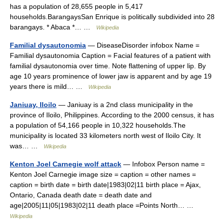
has a population of 28,655 people in 5,417
households.BarangaysSan Enrique is politically subdivided into 28
barangays. * Abaca *… …
Wikipedia
Familial dysautonomia
— DiseaseDisorder infobox Name =
Familial dysautonomia Caption = Facial features of a patient with
familial dysautonomia over time. Note flattening of upper lip. By
age 10 years prominence of lower jaw is apparent and by age 19
years there is mild… …
Wikipedia
Janiuay, Iloilo
— Janiuay is a 2nd class municipality in the
province of Iloilo, Philippines. According to the 2000 census, it has
a population of 54,166 people in 10,322 households.The
municipality is located 33 kilometers north west of Iloilo City. It
was… …
Wikipedia
Kenton Joel Carnegie wolf attack
— Infobox Person name =
Kenton Joel Carnegie image size = caption = other names =
caption = birth date = birth date|1983|02|11 birth place = Ajax,
Ontario, Canada death date = death date and
age|2005|11|05|1983|02|11 death place =Points North… …
Wikipedia