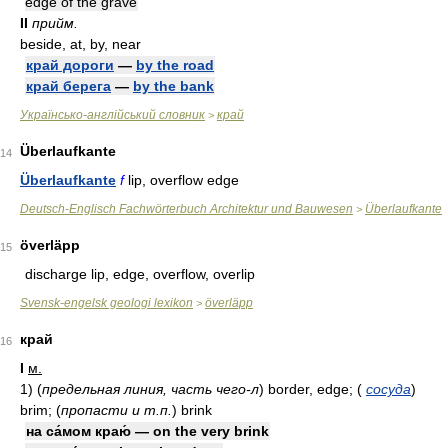
edge of the grave
II
прийм.
beside, at, by, near
край дороги
—
by the road
край берега
—
by the bank
Українсько-англійський словник
край
>
Überlaufkante
14
Überlaufkante
f
lip, overflow edge
Deutsch-Englisch Fachwörterbuch Architektur und Bauwesen
Überlaufkante
>
överläpp
15
discharge lip, edge, overflow, overlip
Svensk-engelsk geologi lexikon
överläpp
>
край
16
I
м.
1)
(
предельная линия, часть чего-л
)
border, edge;
(
сосуда
)
brim;
(
пропасти и т.п.
)
brink
на са́мом краю́ — on the very brink