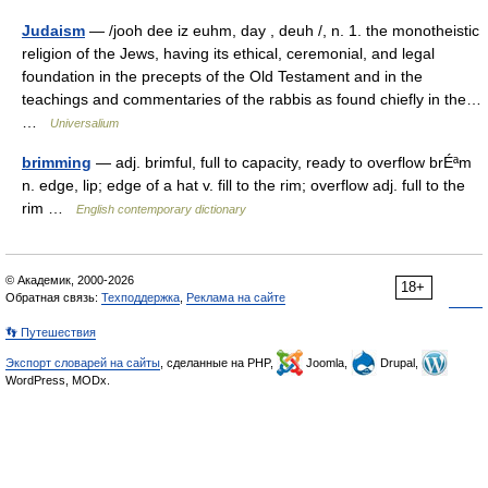
Judaism
— /jooh dee iz euhm, day , deuh /, n. 1. the monotheistic
religion of the Jews, having its ethical, ceremonial, and legal
foundation in the precepts of the Old Testament and in the
teachings and commentaries of the rabbis as found chiefly in the…
…
Universalium
brimming
— adj. brimful, full to capacity, ready to overflow brÉªm
n. edge, lip; edge of a hat v. fill to the rim; overflow adj. full to the
rim …
English contemporary dictionary
© Академик, 2000-2026
18+
Обратная связь:
Техподдержка
,
Реклама на сайте
👣 Путешествия
Экспорт словарей на сайты
, сделанные на PHP,
Joomla,
Drupal,
WordPress, MODx.