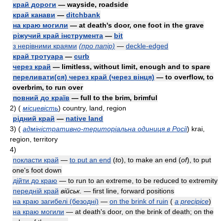
край дороги
— wayside, roadside
край канави
—
ditchbank
на краю могили
— at death's door, one foot in the grave
ріжучий край інструмента
—
bit
з нерівними краями
(про папір)
—
deckle-edged
край тротуара
—
curb
через край
— limitless, without limit, enough and to spare
переливати(ся) через край (через вінця)
— to overflow, to
overbrim, to run over
повний до країв
— full to the brim, brimful
2)
(
місцевість
)
country, land, region
рідний край
—
native land
3)
(
адміністративно-територіальна одиниця в Росії
)
krai,
region, territory
4)
покласти край
—
to put an end
(
to
)
, to make an end
(
of
)
, to put
one's foot down
дійти до краю
— to run to an extreme, to be reduced to extremity
передній край
військ.
— first line, forward positions
на краю загибелі (безодні)
—
on the brink of ruin
(
a precipice
)
на краю могили
— at death's door, on the brink of death; on the