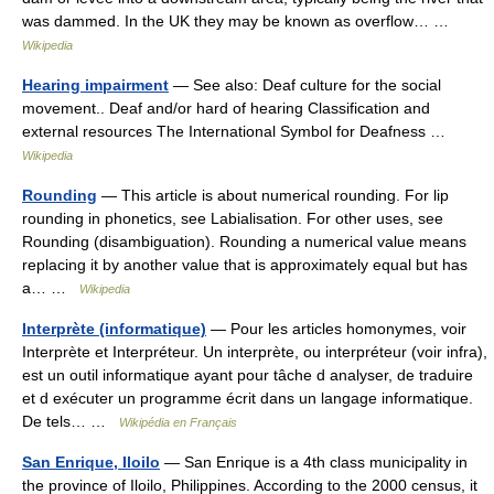
was dammed. In the UK they may be known as overflow… …
Wikipedia
Hearing impairment
— See also: Deaf culture for the social
movement.. Deaf and/or hard of hearing Classification and
external resources The International Symbol for Deafness …
Wikipedia
Rounding
— This article is about numerical rounding. For lip
rounding in phonetics, see Labialisation. For other uses, see
Rounding (disambiguation). Rounding a numerical value means
replacing it by another value that is approximately equal but has
a… …
Wikipedia
Interprète (informatique)
— Pour les articles homonymes, voir
Interprète et Interpréteur. Un interprète, ou interpréteur (voir infra),
est un outil informatique ayant pour tâche d analyser, de traduire
et d exécuter un programme écrit dans un langage informatique.
De tels… …
Wikipédia en Français
San Enrique, Iloilo
— San Enrique is a 4th class municipality in
the province of Iloilo, Philippines. According to the 2000 census, it