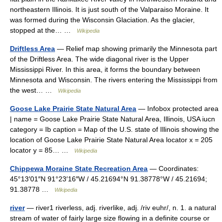
northeastern Illinois. It is just south of the Valparaiso Moraine. It
was formed during the Wisconsin Glaciation. As the glacier,
stopped at the… …
Wikipedia
Driftless Area
— Relief map showing primarily the Minnesota part
of the Driftless Area. The wide diagonal river is the Upper
Mississippi River. In this area, it forms the boundary between
Minnesota and Wisconsin. The rivers entering the Mississippi from
the west… …
Wikipedia
Goose Lake Prairie State Natural Area
— Infobox protected area
| name = Goose Lake Prairie State Natural Area, Illinois, USA iucn
category = Ib caption = Map of the U.S. state of Illinois showing the
location of Goose Lake Prairie State Natural Area locator x = 205
locator y = 85… …
Wikipedia
Chippewa Moraine State Recreation Area
— Coordinates:
45°13′01″N 91°23′16″W / 45.21694°N 91.38778°W / 45.21694;
91.38778 …
Wikipedia
river
— river1 riverless, adj. riverlike, adj. /riv euhr/, n. 1. a natural
stream of water of fairly large size flowing in a definite course or