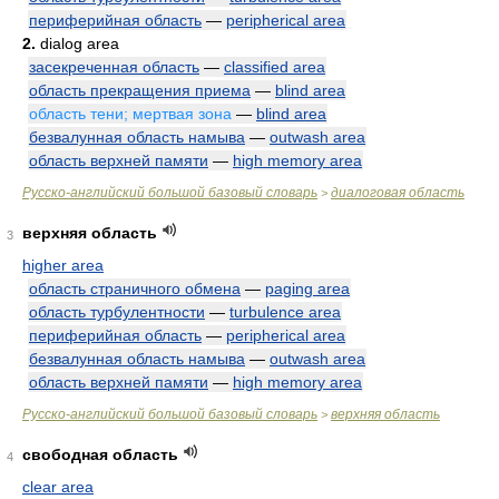
периферийная область
—
peripherical area
2.
dialog area
засекреченная область
—
classified area
область прекращения приема
—
blind area
область тени; мертвая зона
—
blind area
безвалунная область намыва
—
outwash area
область верхней памяти
—
high memory area
Русско-английский большой базовый словарь
диалоговая область
>
верхняя область
3
higher area
область страничного обмена
—
paging area
область турбулентности
—
turbulence area
периферийная область
—
peripherical area
безвалунная область намыва
—
outwash area
область верхней памяти
—
high memory area
Русско-английский большой базовый словарь
верхняя область
>
свободная область
4
clear area