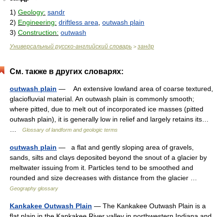
1)
Geology:
sandr
2)
Engineering:
driftless area
,
outwash plain
3)
Construction:
outwash
Универсальный русско-английский словарь
зандр
>
См. также в других словарях:
outwash plain
— An extensive lowland area of coarse textured,
glaciofluvial material. An outwash plain is commonly smooth;
where pitted, due to melt out of incorporated ice masses (pitted
outwash plain), it is generally low in relief and largely retains its…
…
Glossary of landform and geologic terms
outwash plain
— a flat and gently sloping area of gravels,
sands, silts and clays deposited beyond the snout of a glacier by
meltwater issuing from it. Particles tend to be smoothed and
rounded and size decreases with distance from the glacier …
Geography glossary
Kankakee Outwash Plain
— The Kankakee Outwash Plain is a
flat plain in the Kankakee River valley in northwestern Indiana and