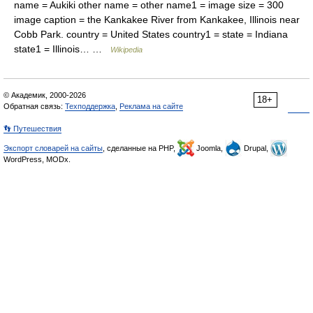
name = Aukiki other name = other name1 = image size = 300
image caption = the Kankakee River from Kankakee, Illinois near
Cobb Park. country = United States country1 = state = Indiana
state1 = Illinois… …
Wikipedia
© Академик, 2000-2026
18+
Обратная связь:
Техподдержка
,
Реклама на сайте
👣 Путешествия
Экспорт словарей на сайты
, сделанные на PHP,
Joomla,
Drupal,
WordPress, MODx.