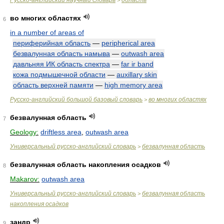
Русско-английский научный словарь
область
>
во многих областях
6
in a number of areas of
периферийная область
—
peripherical area
безвалунная область намыва
—
outwash area
давльняя ИК область спектра
—
far ir band
кожа подмышечной области
—
auxillary skin
область верхней памяти
—
high memory area
Русско-английский большой базовый словарь
во многих областях
>
безвалунная область
7
Geology:
driftless area
,
outwash area
Универсальный русско-английский словарь
безвалунная область
>
безвалунная область накопления осадков
8
Makarov:
outwash area
Универсальный русско-английский словарь
безвалунная область
>
накопления осадков
зандр
9