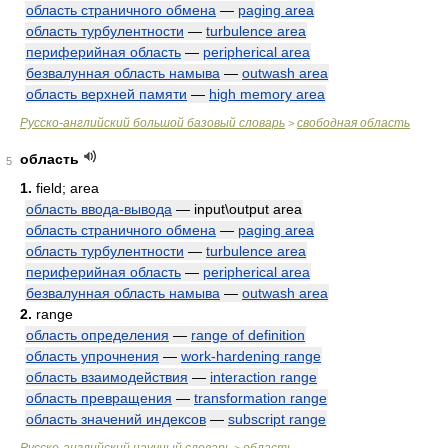
область страничного обмена
—
paging area
область турбулентности
—
turbulence area
периферийная область
—
peripherical area
безвалунная область намыва
—
outwash area
область верхней памяти
—
high memory area
Русско-английский большой базовый словарь
свободная область
>
область
5
1.
field; area
область ввода-вывода
— input\output area
область страничного обмена
—
paging area
область турбулентности
—
turbulence area
периферийная область
—
peripherical area
безвалунная область намыва
—
outwash area
2.
range
область определения
—
range of definition
область упрочнения
—
work-hardening range
область взаимодействия
—
interaction range
область превращения
—
transformation range
область значений индексов
—
subscript range