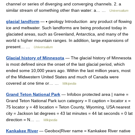
channel or series of diverging and converging channels. 2. a
similar stream of something other than water: a… …
Universalium
glacial landform
— ▪ geology Introduction any product of flowing
ice and meltwater. Such landforms are being produced today in
glaciated areas, such as Greenland, Antarctica, and many of the
world s higher mountain ranges. In addition, large expansions of
present… …
Universalium
Glacial history of Minnesota
— The glacial history of Minnesota
is most defined since the onset of the last glacial period, which
ended some 10,000 years ago. Within the last million years, most
of the Midwestern United States and much of Canada were
covered at one time or… …
Wikipedia
Grand Teton National Park
— Infobox protected area | name =
Grand Teton National Park iucn category = II caption = locator x =
75 locator y = 48 location = Teton County, Wyoming, USA nearest
city = Jackson lat degrees = 43 lat minutes = 44 lat seconds = 0 lat
direction = N… …
Wikipedia
Kankakee River
— Geobox|River name = Kankakee River native