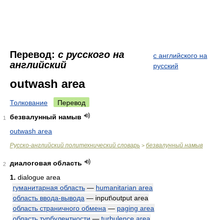
Перевод:
с русского на
с английского на
английский
русский
outwash area
Толкование
Перевод
безвалунный намыв
1
outwash area
Русско-английский политехнический словарь
безвалунный намыв
>
диалоговая область
2
1.
dialogue area
гуманитарная область
—
humanitarian area
область ввода-вывода
— input\output area
область страничного обмена
—
paging area
область турбулентности
—
turbulence area