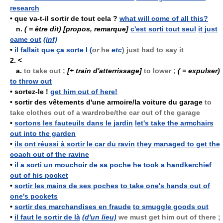
research
•
que va-t-il sortir de tout cela ?
what will come of all this?
n.
( = être dit)
[propos, remarque]
c'est sorti tout seul
it just
came out
(inf)
•
il fallait que ça sorte
I (
or
he
etc
) just had to say it
2.
<
a.
to take out ;
[+ train d'atterrissage]
to lower ;
( = expulser)
to throw out
•
sortez-le !
get him out of here!
•
sortir des vêtements d'une armoire/la voiture du garage
to
take clothes out of a wardrobe/the car out of the garage
•
sortons les fauteuils dans le jardin
let's take the armchairs
out into the garden
•
ils ont réussi à sortir le car du ravin
they managed to get the
coach out of the ravine
•
il a sorti un mouchoir de sa poche
he took a handkerchief
out of his pocket
•
sortir les mains de ses poches
to take one's hands out of
one's pockets
•
sortir des marchandises en fraude
to smuggle goods out
•
il faut le sortir de là
(d'un lieu)
we must get him out of there ;