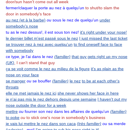
door/sun hasn't come out all week
fermer/claquer la porte au nez à quelqu'un
to shut/to slam the
door in somebody's face
au nez (et à la barbe)
ou
sous le nez de quelqu'un
under
somebody's nose
tu as le nez dessus!, il est sous ton nez!
it's right under your nose!
le dernier billet m'est passé sous le nez
I just missed the last ticket
se trouver nez à nez avec quelqu'un
to find oneself face to face
with somebody
ce type, je l'ai dans le nez
(familier)
that guy gets right up my nose
(UK)
, I can't stand that guy
ça se voit comme le nez au milieu de la figure
it's as plain as the
nose on your face
se manger
ou
se bouffer
(familier)
le nez
to be at each other's
throats
elle ne met jamais le nez ici
she never shows her face in here
je n'ai pas mis le nez dehors depuis une semaine
I haven't put my
nose outside the door for a week
mettre
ou
fourrer son nez dans les affaires de quelqu'un
(familier)
to poke
ou
to stick one's nose in somebody's business
je vais lui mettre le nez dans son caca
(très familier)
ou
sa merde
(vulgaire)
, moi!
I'm going to rub his nose right in it!