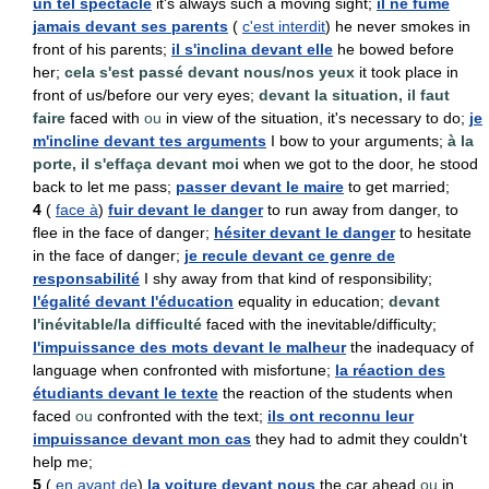
un tel spectacle
it's always such a moving sight;
il ne fume
jamais devant ses parents
(
c'est interdit
) he never smokes in
front of his parents;
il s'inclina devant elle
he bowed before
her;
cela s'est passé devant nous/nos yeux
it took place in
front of us/before our very eyes;
devant la situation, il faut
faire
faced with
ou
in view of the situation, it's necessary to do;
je
m'incline devant tes arguments
I bow to your arguments;
à la
porte, il s'effaça devant moi
when we got to the door, he stood
back to let me pass;
passer devant le maire
to get married;
4
(
face à
)
fuir devant le danger
to run away from danger, to
flee in the face of danger;
hésiter devant le danger
to hesitate
in the face of danger;
je recule devant ce genre de
responsabilité
I shy away from that kind of responsibility;
l'égalité devant l'éducation
equality in education;
devant
l'inévitable/la difficulté
faced with the inevitable/difficulty;
l'impuissance des mots devant le malheur
the inadequacy of
language when confronted with misfortune;
la réaction des
étudiants devant le texte
the reaction of the students when
faced
ou
confronted with the text;
ils ont reconnu leur
impuissance devant mon cas
they had to admit they couldn't
help me;
5
(
en avant de
)
la voiture devant nous
the car ahead
ou
in