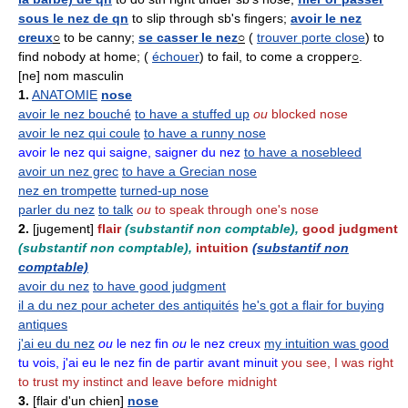
sous le nez de qn
to slip through sb's fingers;
avoir le nez
creux
○
to be canny;
se casser le nez
○
(
trouver porte close
) to
find nobody at home; (
échouer
) to fail, to come a cropper
○
.
[ne] nom masculin
1.
ANATOMIE
nose
avoir le nez bouché
to have a stuffed up
ou
blocked nose
avoir le nez qui coule
to have a runny nose
avoir le nez qui saigne, saigner du nez
to have a nosebleed
avoir un nez grec
to have a Grecian nose
nez en trompette
turned-up nose
parler du nez
to talk
ou
to speak through one's nose
2.
[jugement]
flair
(substantif non comptable),
good judgment
(substantif non comptable),
intuition
(substantif non
comptable)
avoir du nez
to have good judgment
il a du nez pour acheter des antiquités
he's got a flair for buying
antiques
j'ai eu du nez
ou
le nez fin
ou
le nez creux
my intuition was good
tu vois, j'ai eu le nez fin de partir avant minuit
you see, I was right
to trust my instinct and leave before midnight
3.
[flair d'un chien]
nose