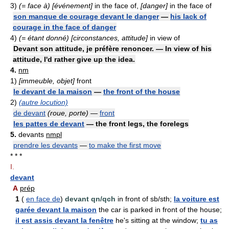
3)
(= face à) [événement]
in the face of,
[danger]
in the face of
son manque de courage devant le danger
—
his lack of
courage in the face of danger
4)
(= étant donné) [circonstances, attitude]
in view of
Devant son attitude, je préfère renoncer. — In view of his
attitude, I'd rather give up the idea.
4.
nm
1)
[immeuble, objet]
front
le devant de la maison
—
the front of the house
2)
(autre locution)
de devant
(roue, porte)
—
front
les pattes de devant
— the front legs, the forelegs
5.
devants
nmpl
prendre les devants
—
to make the first move
* * *
I.
devant
A
prép
1
(
en face de
)
devant qn/qch
in front of sb/sth;
la voiture est
garée devant la maison
the car is parked in front of the house;
il est assis devant la fenêtre
he's sitting at the window;
tu as