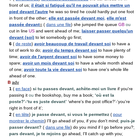
front of us;
il était si fatigué qu'il ne pouvait plus mettre un
pied devant l'autre
he was so tired he could hardly put one foot
in front of the other;
elle est passée devant moi
,
elle m'est
passée devant
○
(
dans une file
) she jumped the queue
GB
ou
cut in line
US
and went ahead of me;
laisser passer quelqu'un
devant (soi)
to let somebody go first;
6
(
de reste
)
avoir beaucoup de travail devant soi
to have a
lot of work to do;
avoir du temps devant soi
to have plenty of
time;
avoir de l'argent devant soi
to have some money to
spare;
avoir un mois devant soi
to have a whole month ahead
of one;
avoir toute la vie devant soi
to have one's whole life
ahead of one.
B
adv
1
(
en face
)
si tu passes devant, achète-moi un livre
if you're
passing it
ou
the bookshop, buy me a book;
‘où est la
poste?’-‘tu es juste devant’
‘where's the post office?’-‘you're
right in front of it’;
2
(
en tête
)
je passe devant, si vous le permettez
(
pour
montrer le chemin
) I'll go ahead of you, if you don't mind;
puis-je
passer devant?
(
dans une file
) do you mind if I go before you?;
pars devant, je te rejoins
go ahead, I'll catch up with you;