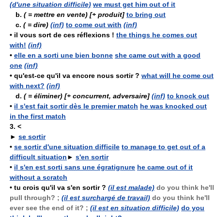
(d'une situation difficile)
we must get him out of it
b.
( = mettre en vente)
[+ produit]
to bring out
c.
( = dire)
(inf)
to come out with
(inf)
•
il vous sort de ces réflexions !
the things he comes out
with!
(inf)
•
elle en a sorti une bien bonne
she came out with a good
one
(inf)
•
qu'est-ce qu'il va encore nous sortir ?
what will he come out
with next?
(inf)
d.
( = éliminer)
[+ concurrent, adversaire]
(inf)
to knock out
•
il s'est fait sortir dès le premier match
he was knocked out
in the first match
3.
<
►
se sortir
•
se sortir d'une situation difficile
to manage to get out of a
difficult situation
►
s'en sortir
•
il s'en est sorti sans une égratignure
he came out of it
without a scratch
•
tu crois qu'il va s'en sortir ?
(il est malade)
do you think he'll
pull through? ;
(il est surchargé de travail)
do you think he'll
ever see the end of it? ;
(il est en situation difficile)
do you