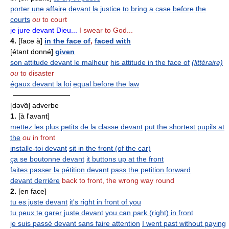
porter une affaire devant la justice
to bring a case before the
courts
ou
to court
je jure devant Dieu...
I swear to God...
4.
[face à]
in the face of
,
faced with
[étant donné]
given
son attitude devant le malheur
his attitude in the face of
(littéraire)
ou
to disaster
égaux devant la loi
equal before the law
————————
[dəvɑ̃] adverbe
1.
[à l'avant]
mettez les plus petits de la classe devant
put the shortest pupils at
the
ou
in front
installe-toi devant
sit in the front (of the car)
ça se boutonne devant
it buttons up at the front
faites passer la pétition devant
pass the petition forward
devant derrière
back to front, the wrong way round
2.
[en face]
tu es juste devant
it's right in front of you
tu peux te garer juste devant
you can park (right) in front
je suis passé devant sans faire attention
I went past without paying