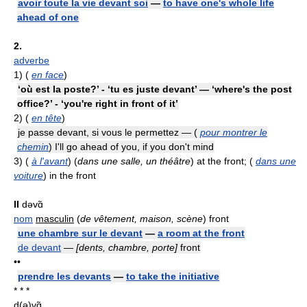
avoir toute la vie devant soi
—
to have one's whole life
ahead of one
2.
adverbe
1)
(
en face
)
‘où est la poste?’ - ‘tu es juste devant’ — ‘where's the post
office?’ - ‘you're right in front of it’
2)
(
en tête
)
je passe devant, si vous le permettez — (
pour montrer le
chemin
) I'll go ahead of you, if you don't mind
3)
(
à l'avant
) (
dans une salle, un théâtre
) at the front; (
dans une
voiture
) in the front
II
dəvɑ̃
nom
masculin
(
de vêtement, maison, scène
) front
une chambre sur le devant
—
a room at the front
de devant
—
[dents, chambre, porte]
front
••
prendre les devants
—
to take the initiative
* * *
d(ə)vɑ̃