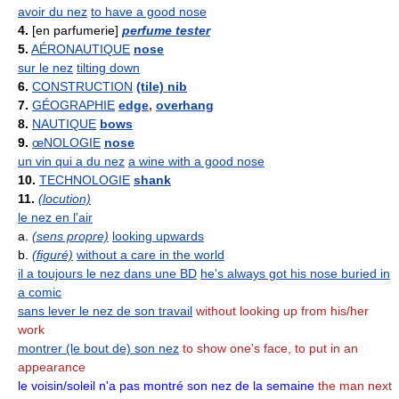
avoir du nez
to have a good nose
4.
[en parfumerie]
perfume tester
5.
AÉRONAUTIQUE
nose
sur le nez
tilting down
6.
CONSTRUCTION
(tile) nib
7.
GÉOGRAPHIE
edge
,
overhang
8.
NAUTIQUE
bows
9.
œNOLOGIE
nose
un vin qui a du nez
a wine with a good nose
10.
TECHNOLOGIE
shank
11.
(locution)
le nez en l'air
a.
(sens propre)
looking upwards
b.
(figuré)
without a care in the world
il a toujours le nez dans une BD
he's always got his nose buried in
a comic
sans lever le nez de son travail
without looking up from his/her
work
montrer (le bout de) son nez
to show one's face, to put in an
appearance
le voisin/soleil n'a pas montré son nez de la semaine
the man next