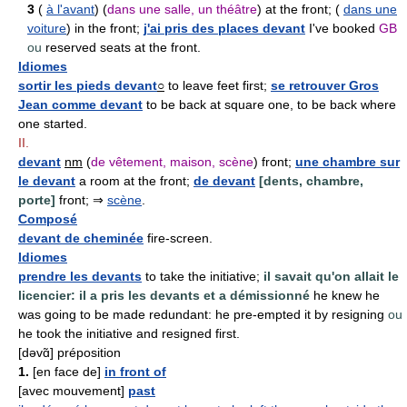
3
(
à l'avant
) (
dans une salle, un théâtre
) at the front; (
dans une
voiture
) in the front;
j'ai pris des places devant
I've booked
GB
ou
reserved seats at the front.
Idiomes
sortir les pieds devant
○
to leave feet first;
se retrouver Gros
Jean comme devant
to be back at square one, to be back where
one started.
II.
devant
nm
(
de vêtement, maison, scène
) front;
une chambre sur
le devant
a room at the front;
de devant
[dents, chambre,
porte]
front; ⇒
scène
.
Composé
devant de cheminée
fire-screen.
Idiomes
prendre les devants
to take the initiative;
il savait qu'on allait le
licencier: il a pris les devants et a démissionné
he knew he
was going to be made redundant: he pre-empted it by resigning
ou
he took the initiative and resigned first.
[dəvɑ̃] préposition
1.
[en face de]
in front of
[avec mouvement]
past