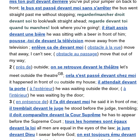
mis ton pull devant derrière
you've put your jumper on back to
front;
le bus est passé devant moi sans s'arrêter
the bus went
straight past me without stopping;
regarder/marcher droit
devant soi
to look/walk straight ahead;
regarde devant toi
quand tu marches!
look where you're going!;
il était assis
devant une bière
he was sitting with a beer in front of him;
pousse -toi de devant la télévision
move away from the
television ;
enlève ça de devant moi
(
obstacle à la vue
) move
that away, I can't see; (
obstacle au passage
) move that out of
my way;
2
(
près de
) outside;
on se retrouve devant le théâtre
let's
GB
meet outside the theatre
;
cela s'est passé devant chez moi
it happened in front of
ou
outside my house;
il attendait devant
la porte
(
à l'extérieur
) he was waiting outside the door; (
à
l'intérieur
) he was waiting by the door;
3
(
en présence de
)
il l'a dit devant moi
he said it in front of me;
il tremblait devant le juge
he stood before the judge, trembling;
il doit comparaître devant la Cour Suprême
he has to appear
before the Supreme Court ;
tous les hommes sont égaux
devant la loi
all men are equal in the eyes of the law;
je jure
devant Dieu
I swear before God;
on est toujours ému devant