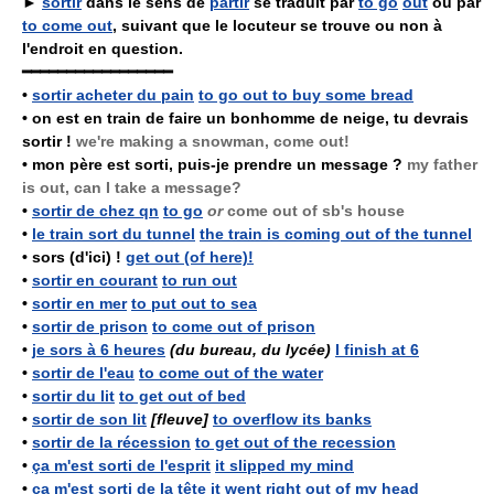
►
sortir
dans le sens de
partir
se traduit par
to go
out
ou par
to come out
, suivant que le locuteur se trouve ou non à
l'endroit en question.
━━━━━━━━━━━━━━━━━
•
sortir acheter du pain
to go out to buy some bread
•
on est en train de faire un bonhomme de neige, tu devrais
sortir !
we're making a snowman, come out!
•
mon père est sorti, puis-je prendre un message ?
my father
is out, can I take a message?
•
sortir de chez qn
to go
or
come out of sb's house
•
le train sort du tunnel
the train is coming out of the tunnel
•
sors (d'ici) !
get out (of here)!
•
sortir en courant
to run out
•
sortir en mer
to put out to sea
•
sortir de prison
to come out of prison
•
je sors à 6 heures
(du bureau, du lycée)
I finish at 6
•
sortir de l'eau
to come out of the water
•
sortir du lit
to get out of bed
•
sortir de son lit
[fleuve]
to overflow its banks
•
sortir de la récession
to get out of the recession
•
ça m'est sorti de l'esprit
it slipped my mind
•
ça m'est sorti de la tête
it went right out of my head