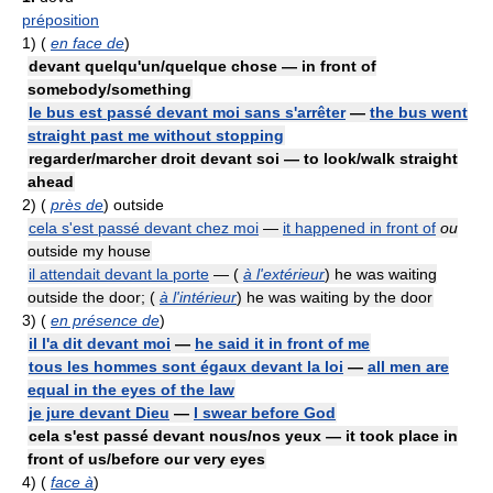
préposition
1)
(
en face de
)
devant quelqu'un/quelque chose — in front of
somebody/something
le bus est passé devant moi sans s'arrêter
—
the bus went
straight past me without stopping
regarder/marcher droit devant soi — to look/walk straight
ahead
2)
(
près de
) outside
cela s'est passé devant chez moi
—
it happened in front of
ou
outside my house
il attendait devant la porte
— (
à l'extérieur
) he was waiting
outside the door; (
à l'intérieur
) he was waiting by the door
3)
(
en présence de
)
il l'a dit devant moi
—
he said it in front of me
tous les hommes sont égaux devant la loi
—
all men are
equal in the eyes of the law
je jure devant Dieu
—
I swear before God
cela s'est passé devant nous/nos yeux — it took place in
front of us/before our very eyes
4)
(
face à
)