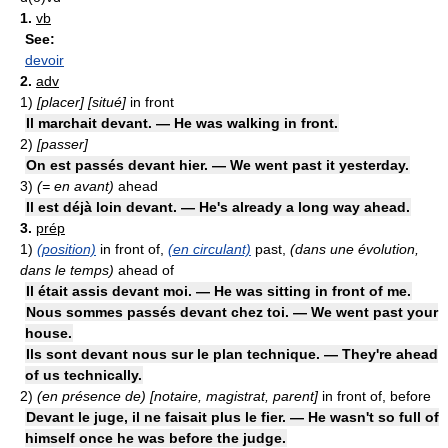
1.
vb
See:
devoir
2.
adv
1)
[placer] [situé]
in front
Il marchait devant. — He was walking in front.
2)
[passer]
On est passés devant hier. — We went past it yesterday.
3)
(= en avant)
ahead
Il est déjà loin devant. — He's already a long way ahead.
3.
prép
1)
(position)
in front of,
(en circulant)
past,
(dans une évolution,
dans le temps)
ahead of
Il était assis devant moi. — He was sitting in front of me.
Nous sommes passés devant chez toi. — We went past your
house.
Ils sont devant nous sur le plan technique. — They're ahead
of us technically.
2)
(en présence de) [notaire, magistrat, parent]
in front of, before
Devant le juge, il ne faisait plus le fier. — He wasn't so full of
himself once he was before the judge.