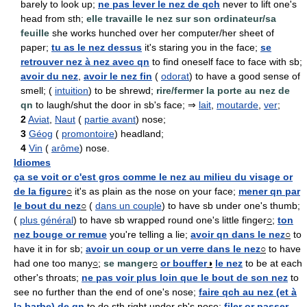
barely to look up;
ne pas lever le nez de qch
never to lift one's
head from sth;
elle travaille le nez sur son ordinateur/sa
feuille
she works hunched over her computer/her sheet of
paper;
tu as le nez dessus
it's staring you in the face;
se
retrouver nez à nez avec qn
to find oneself face to face with sb;
avoir du nez
,
avoir le nez fin
(
odorat
) to have a good sense of
smell; (
intuition
) to be shrewd;
rire/fermer la porte au nez de
qn
to laugh/shut the door in sb's face; ⇒
lait
,
moutarde
,
ver
;
2
Aviat
,
Naut
(
partie avant
) nose;
3
Géog
(
promontoire
) headland;
4
Vin
(
arôme
) nose.
Idiomes
ça se voit or c'est gros comme le nez au milieu du visage or
de la figure
○
it's as plain as the nose on your face;
mener qn par
le bout du nez
○
(
dans un couple
) to have sb under one's thumb;
(
plus général
) to have sb wrapped round one's little finger
○
;
ton
nez bouge or remue
you're telling a lie;
avoir qn dans le nez
○
to
have it in for sb;
avoir un coup or un verre dans le nez
○
to have
had one too many
○
;
se manger
○
or bouffer
◑
le nez
to be at each
other's throats;
ne pas voir plus loin que le bout de son nez
to
see no further than the end of one's nose;
faire qch au nez (et à
la barbe) de qn
to do sth right under sb's nose;
filer or passer