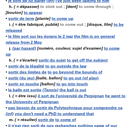
•
je sors de lui parler
(inf)
I've just been talking to him
h.
( = dépasser)
to stick out ;
[dent]
to come through ;
[bouton]
to appear
•
sortir de terre
[plante]
to come up
i.
( = être fabriqué, publié)
to come out ;
[disque, film]
to be
released
•
le film sort sur les écrans le 2 mai
the film is on general
release from 2 May
j.
(par hasard)
[numéro, couleur, sujet d'examen]
to come
up
k.
( = s'écarter)
sortir du sujet
to get off the subject
•
sortir de la légalité
to go outside the law
•
sortir des limites de
to go beyond the bounds of
•
sortir (du jeu)
[balle, ballon]
to go out (of play)
•
sortir en touche
[ballon]
to go into touch
•
la balle est sortie
(Tennis)
the ball is out
l.
( = être issu)
il sort de l'université de Perpignan
he went to
the University of Perpignan
•
pas besoin de sortir de Polytechnique pour comprendre ça
(inf)
you don't need a PhD to understand that
m.
( = résulter)
sortir de
to come of
•
il n'est rien sorti de nos recherches
nothing came of our