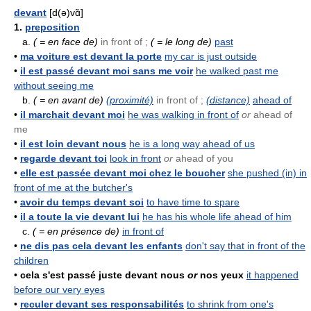
devant
[d(ə)vɑ̃]
1.
preposition
a.
( = en face de)
in front of ;
( = le long de)
past
•
ma voiture est devant la porte
my car is just outside
•
il est passé devant moi sans me voir
he walked past me
without seeing me
b.
( = en avant de)
(proximité)
in front of ;
(distance)
ahead of
•
il marchait devant moi
he was walking in front of
or
ahead of
me
•
il est loin devant nous
he is a long way ahead of us
•
regarde devant toi
look in front
or
ahead of you
•
elle est passée devant moi chez le boucher
she pushed (in) in
front of me at the butcher's
•
avoir du temps devant soi
to have time to spare
•
il a toute la vie devant lui
he has his whole life ahead of him
c.
( = en présence de)
in front of
•
ne dis pas cela devant les enfants
don't say that in front of the
children
•
cela s'est passé juste devant nous
or
nos yeux
it happened
before our very eyes
•
reculer devant ses responsabilités
to shrink from one's