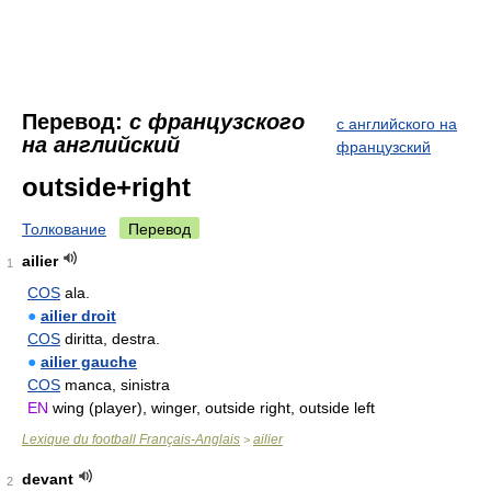
Перевод:
с французского
с английского на
на английский
французский
outside+right
Толкование
Перевод
ailier
1
COS
ala.
●
ailier droit
COS
diritta, destra.
●
ailier gauche
COS
manca, sinistra
EN
wing (player), winger, outside right, outside left
Lexique du football Français-Anglais
ailier
>
devant
2