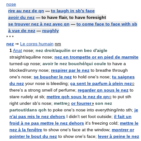
nose
rire au nez de qn
—
to laugh in sb's face
avoir du nez
— to have flair, to have foresight
se trouver nez à nez avec qn
—
to come face to face with sb
à vue de nez
—
roughly
* * *
nez
⇒
Le corps humain
nm
1
Anat
nose;
nez droit/aquilin or en bec d'aigle
straight/aquiline nose;
nez en trompette or en pied de marmite
turned-up nose;
avoir le nez bouché/qui coule
to have a
blocked/runny nose;
respirer par le nez
to breathe through
one's nose;
se boucher le nez
to hold one's nose;
tu saignes
du nez
your nose is bleeding;
ça sent le parfum à plein nez
○
there's a strong smell of perfume;
regarder qn sous le nez
to
stare rudely at sb;
mettre qch sous le nez de qn
○
to put sth
right under sb's nose;
mettre
○
or fourrer
◑
son nez
partout/dans qch
to poke one's nose into everything/into sth;
je
n'ai pas mis le nez dehors
I didn't set foot outside;
il fait un
froid à ne pas mettre le nez dehors
it's freezing cold;
mettre le
nez à la fenêtre
to show one's face at the window;
montrer or
pointer le bout du nez
to show one's face;
lever à peine le nez