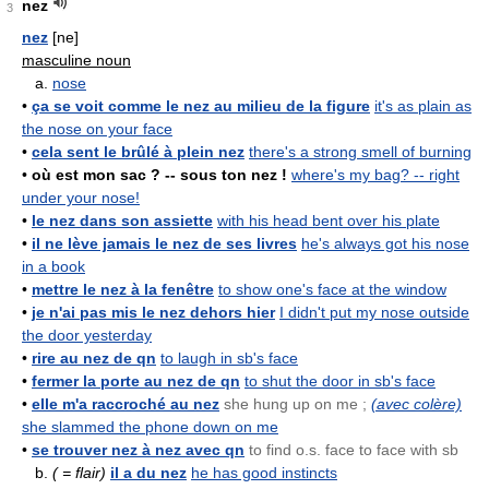
nez
3
nez
[ne]
masculine noun
a.
nose
•
ça se voit comme le nez au milieu de la figure
it's as plain as
the nose on your face
•
cela sent le brûlé à plein nez
there's a strong smell of burning
•
où est mon sac ? -- sous ton nez !
where's my bag? -- right
under your nose!
•
le nez dans son assiette
with his head bent over his plate
•
il ne lève jamais le nez de ses livres
he's always got his nose
in a book
•
mettre le nez à la fenêtre
to show one's face at the window
•
je n'ai pas mis le nez dehors hier
I didn't put my nose outside
the door yesterday
•
rire au nez de qn
to laugh in sb's face
•
fermer la porte au nez de qn
to shut the door in sb's face
•
elle m'a raccroché au nez
she hung up on me ;
(avec colère)
she slammed the phone down on me
•
se trouver nez à nez avec qn
to find o.s. face to face with sb
b.
( = flair)
il a du nez
he has good instincts