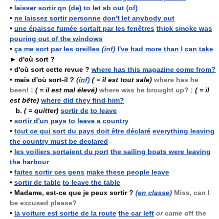
•
laisser sortir qn (de)
to let sb out (of)
•
ne laissez sortir personne
don't let anybody out
•
une épaisse fumée sortait par les fenêtres
thick smoke was
pouring out of the windows
•
ça me sort par les oreilles
(inf)
I've had more than I can take
►
d'où sort ?
•
d'où sort cette revue ?
where has this magazine come from?
•
mais d'où sort-il ?
(inf)
( = il est tout sale)
where has he
been! ;
( = il est mal élevé)
where was he brought up? ;
( = il
est bête)
where did they find him?
b.
( = quitter)
sortir de
to leave
•
sortir d'un pays
to leave a country
•
tout ce qui sort du pays doit être déclaré
everything leaving
the country must be declared
•
les voiliers sortaient du port
the sailing boats were leaving
the harbour
•
faites sortir ces gens
make these people leave
•
sortir de table
to leave the table
•
Madame, est-ce que je peux sortir ?
(en classe)
Miss, can I
be excused please?
•
la voiture est sortie de la route
the car left
or
came off the