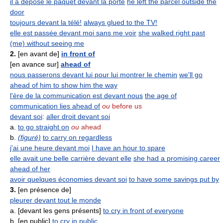
il a déposé le paquet devant la porte
he left the parcel outside the
door
toujours devant la télé!
always glued to the TV!
elle est passée devant moi sans me voir
she walked right past
(me) without seeing me
2.
[en avant de]
in front of
[en avance sur]
ahead of
nous passerons devant lui pour lui montrer le chemin
we'll go
ahead of him to show him the way
l'ère de la communication est devant nous
the age of
communication lies ahead of
ou
before us
devant soi
:
aller droit devant soi
a.
to go straight on
ou
ahead
b.
(figuré)
to carry on regardless
j'ai une heure devant moi
I have an hour to spare
elle avait une belle carrière devant elle
she had a promising career
ahead of her
avoir quelques économies devant soi
to have some savings put by
3.
[en présence de]
pleurer devant tout le monde
a. [devant les gens présents]
to cry in front of everyone
b. [en public]
to cry in public