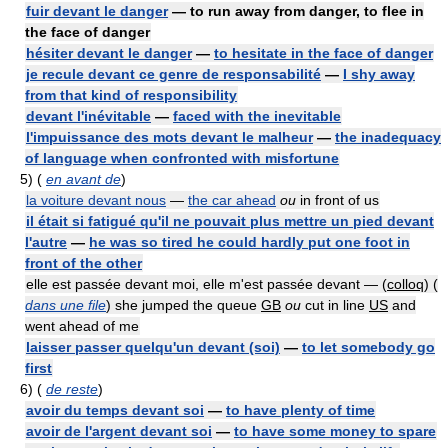
fuir devant le danger
— to run away from danger, to flee in
the face of danger
hésiter devant le danger
—
to hesitate in the face of danger
je recule devant ce genre de responsabilité
—
I shy away
from that kind of responsibility
devant l'inévitable
—
faced with the inevitable
l'impuissance des mots devant le malheur
—
the inadequacy
of language when confronted with misfortune
5)
(
en avant de
)
la voiture devant nous
—
the car ahead
ou
in front of us
il était si fatigué qu'il ne pouvait plus mettre un pied devant
l'autre
—
he was so tired he could hardly put one foot in
front of the other
elle est passée devant moi, elle m'est passée devant — (
colloq
) (
dans une file
) she jumped the queue
GB
ou
cut in line
US
and
went ahead of me
laisser passer quelqu'un devant (soi)
—
to let somebody go
first
6)
(
de reste
)
avoir du temps devant soi
—
to have plenty of time
avoir de l'argent devant soi
—
to have some money to spare