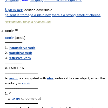
————————
à plein nez
locution adverbiale
ça sent le fromage à plein nez
there's a strong smell of cheese
Dictionnaire Français-Anglais
nez
>
sortir
4
sortir
[sɔʀtiʀ]
━━━━━━━━━
1.
intransitive verb
2.
transitive verb
3.
reflexive verb
━━━━━━━━━
➭ TABLE 16
━━━━━━━━━━━━━━━━━
►
sortir
is conjugated with
être
, unless it has an object, when the
auxiliary is
avoir
.
━━━━━━━━━━━━━━━━━
1.
<
a.
to go
or
come out
━━━━━━━━━━━━━━━━━