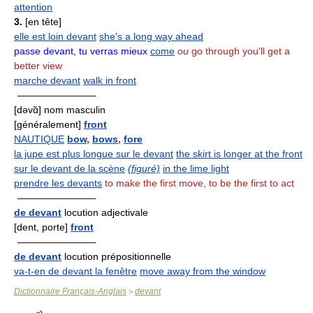
attention
3.
[en tête]
elle est loin devant
she's a long way ahead
passe devant, tu verras mieux
come
ou
go through you'll get a
better view
marche devant
walk in front
————————
[dəvɑ̃] nom masculin
[généralement]
front
NAUTIQUE
bow
,
bows
,
fore
la jupe est plus longue sur le devant
the skirt is longer at the front
sur le devant de la scène
(figuré)
in the lime light
prendre les devants
to make the first move, to be the first to act
————————
de devant
locution adjectivale
[dent, porte]
front
————————
de devant
locution prépositionnelle
va-t-en de devant la fenêtre
move away from the window
Dictionnaire Français-Anglais
devant
>