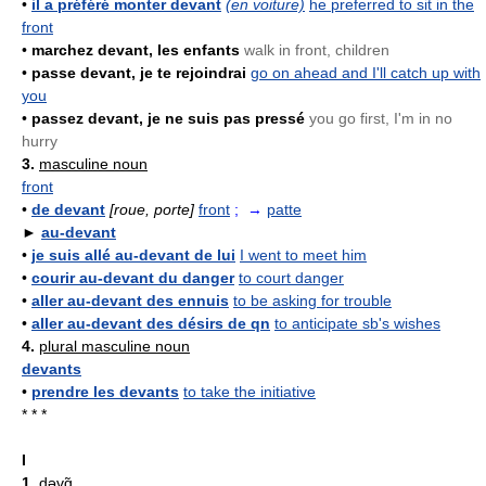
•
il a préféré monter devant
(en voiture)
he preferred to sit in the
front
•
marchez devant, les enfants
walk in front, children
•
passe devant, je te rejoindrai
go on ahead and I'll catch up with
you
•
passez devant, je ne suis pas pressé
you go first, I'm in no
hurry
3.
masculine noun
front
•
de devant
[roue, porte]
front
; →
patte
►
au-devant
•
je suis allé au-devant de lui
I went to meet him
•
courir au-devant du danger
to court danger
•
aller au-devant des ennuis
to be asking for trouble
•
aller au-devant des désirs de qn
to anticipate sb's wishes
4.
plural masculine noun
devants
•
prendre les devants
to take the initiative
* * *
I
1.
dəvɑ̃