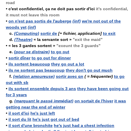
road
•
c'est confidentiel, ça ne doit pas sortir d'ici
it's confidential,
it must not leave this room
•
on n'est pas sortis de l'auberge
(inf)
we're not out of the
woods yet
(inf)
c.
(Computing)
sortir de
[+ fichier, application]
to exit
d.
(Theatre)
« la servante sort »
"exit the maid"
•
« les 3 gardes sortent »
"exeunt the 3 guards"
e.
(pour se distraire)
to go out
•
sortir dîner
to go out for dinner
•
ils sortent beaucoup
they go out a lot
•
ils ne sortent pas beaucoup
they don't go out much
f.
(relation amoureuse)
sortir avec qn
( = fréquenter)
to go
out with sb
•
ils sortent ensemble depuis 3 ans
they have been going out
for 3 years
g.
(marquant le passé immédiat)
on sortait de l'hiver
it was
getting near the end of winter
•
il sort d'ici
he's just left
•
il sort du lit
he's just got out of bed
•
il sort d'une bronchite
he's just had a chest infection