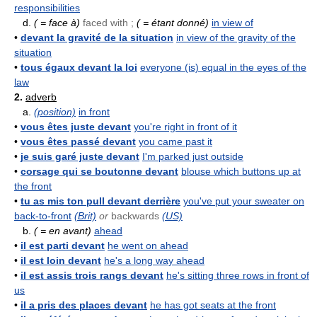
responsibilities
d.
( = face à)
faced with ;
( = étant donné)
in view of
•
devant la gravité de la situation
in view of the gravity of the
situation
•
tous égaux devant la loi
everyone (is) equal in the eyes of the
law
2.
adverb
a.
(position)
in front
•
vous êtes juste devant
you're right in front of it
•
vous êtes passé devant
you came past it
•
je suis garé juste devant
I'm parked just outside
•
corsage qui se boutonne devant
blouse which buttons up at
the front
•
tu as mis ton pull devant derrière
you've put your sweater on
back-to-front
(Brit)
or
backwards
(US)
b.
( = en avant)
ahead
•
il est parti devant
he went on ahead
•
il est loin devant
he's a long way ahead
•
il est assis trois rangs devant
he's sitting three rows in front of
us
•
il a pris des places devant
he has got seats at the front