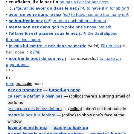
•
en affaires, il a le nez fin
he has a flair for business
c.
(figurative)
avoir qn dans le nez
(inf)
to have it in for sb
(inf)
•
avoir un verre dans le nez
(inf)
to have had one too many
(inf)
•
se bouffer le nez
(inf)
to be at each others' throats
•
mettre son nez dans qch
to poke one's nose into sth
•
l'affaire lui est passée sous le nez
(inf)
the deal slipped
through his fingers
•
je vais lui mettre le nez dans sa merde
(vulg!)
I'll rub his (
or
her) nose in it
(inf)
•
montrer le bout de son nez
( = se manifester)
to make an
appearance
* * *
nɛ
nom
masculin
nose
nez en trompette
—
turned-up nose
ça sent le parfum à plein nez
— (
colloq
) there's a strong smell of
perfume
je n'ai pas mis le nez dehors
— (
colloq
) I didn't set foot outside
mettre le nez à la fenêtre
— (
colloq
) to show one's face at the
window
lever à peine le nez
—
barely to look up
ne pas lever le nez de quelque chose
—
never to lift one's