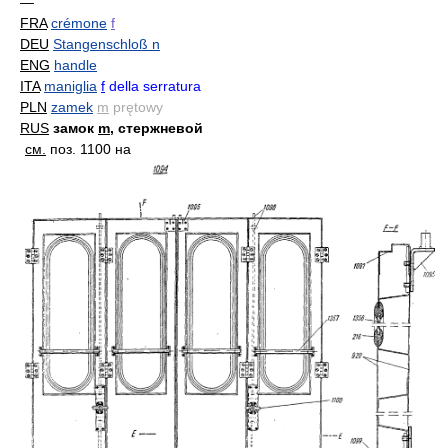
—
FRA
crémone
f
DEU
Stangenschloß n
ENG
handle
ITA
maniglia
f
della serratura
PLN
zamek
m
prętowy
RUS
замок
m
, стержневой
см.
поз. 1100 на