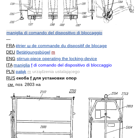
maniglia di comando del dispositivo di bloccaggio
—
FRA
étrier ш de commande du dispositif de blocage
DEU
Betätigungsbügel
m
ENG
stirrup-piece operating the locking-device
ITA
maniglia
f
di comando del dispositivo di bloccaggio
PLN
pałąk
m
urządzenia ustalającego
RUS
скоба
f
для установки опор
см.
поз. 2803 на