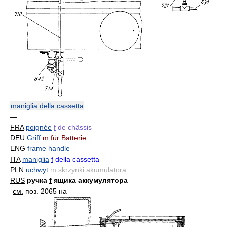
maniglia della cassetta
—
FRA
poignée
f
de châssis
DEU
Griff
m
für Batterie
ENG
frame handle
ITA
maniglia
f
della cassetta
PLN
uchwyt
m
skrzynki akumulatora
RUS
ручка
f
ящика аккумулятора
см.
поз. 2065 на