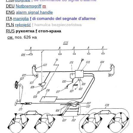
DEU
Notbremsgriff
m
ENG
alarm signal handle
ITA
maniglia
f
di comando del segnale d'allarme
PLN
rękojeść
f
hamulca bezpieczeństwa
RUS
рукоятка
f
стоп-крана
см.
поз. 626 на