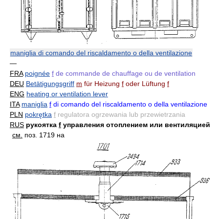
maniglia di comando del riscaldamento o della ventilazione
—
FRA
poignée
f
de commande de chauffage ou de ventilation
DEU
Betätigungsgriff
m
für Heizung
f
oder Lüftung
f
ENG
heating or ventilation lever
ITA
maniglia
f
di comando del riscaldamento o della ventilazione
PLN
pokrętka
f
regulatora ogrzewania lub przewietrzania
RUS
рукоятка
f
управления отоплением или вентиляцией
см.
поз. 1719 на