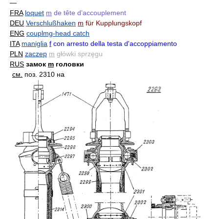
—
FRA
loquet
m
de tête d’accouplement
DEU
Verschlußhaken
m
für Kupplungskopf
ENG
couplmg-head catch
ITA
maniglia
f
con arresto della testa d'accoppiamento
PLN
zaczep
m
główki sprzęgu
RUS
замок
m
головки
см.
поз. 2310 на