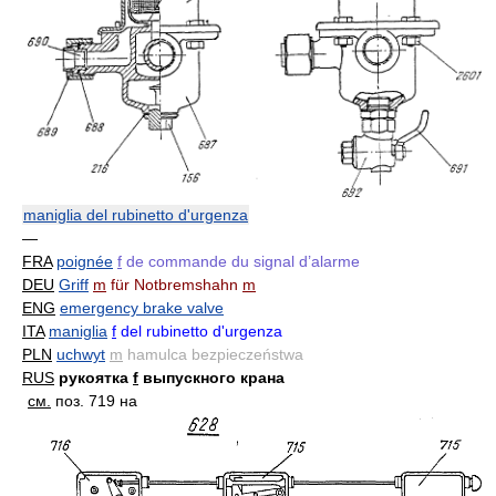
maniglia del rubinetto d'urgenza
—
FRA
poignée
f
de commande du signal d’alarme
DEU
Griff
m
für Notbremshahn
m
ENG
emergency brake valve
ITA
maniglia
f
del rubinetto d'urgenza
PLN
uchwyt
m
hamulca bezpieczeństwa
RUS
рукоятка
f
выпускного крана
см.
поз. 719 на