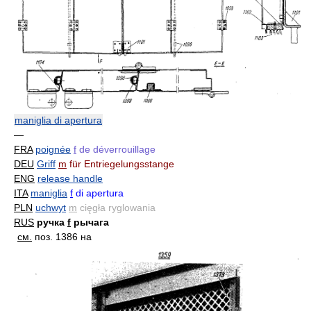
maniglia di apertura
—
FRA
poignée
f
de déverrouillage
DEU
Griff
m
für Entriegelungsstange
ENG
release handle
ITA
maniglia
f
di apertura
PLN
uchwyt
m
cięgła ryglowania
RUS
ручка
f
рычага
см.
поз. 1386 на