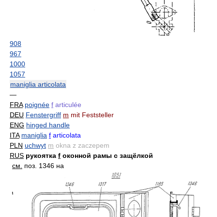
908
967
1000
1057
maniglia articolata
—
FRA
poignée
f
articulée
DEU
Fenstergriff
m
mit Feststeller
ENG
hinged handle
ITA
maniglia
f
articolata
PLN
uchwyt
m
okna z zaczepem
RUS
рукоятка
f
оконной рамы с защёлкой
см.
поз. 1346 на