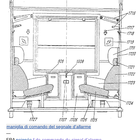
maniglia di comando del segnale d'allarme
—
FRA
poignée
f
de commande du signal d’alarme