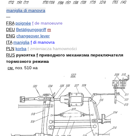
maniglia di manovra
—
FRA
poignée
f
de manoeuvre
DEU
Betätigungsgriff
m
ENG
changeover lever
ITA
maniglia
f
di manovra
PLN
korba
f
zmieniacza hamowności
RUS
рукоятка
f
приводного механизма переключателя
тормозного режима
см.
поз. 510 на