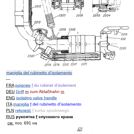
maniglia del rubinetto d'isolamento
—
FRA
poignée
f
du robinet d’isolement
DEU
Griff
m
zum Ablaßhahn
m
ENG
isolating valve handle
ITA
maniglia
f
del rubinetto d'isolamento
PLN
rękojeść
f
kurka spustowego
RUS
рукоятка
f
спускного крана
см.
поз. 691 на