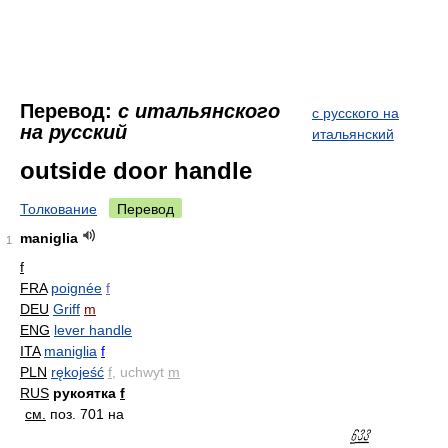
Перевод:
с итальянского
с русского на
на русский
итальянский
outside door handle
Толкование
Перевод
maniglia
1
f
FRA
poignée
f
DEU
Griff
m
ENG
lever handle
ITA
maniglia
f
PLN
rękojeść
f
, uchwyt
m
RUS
рукоятка
f
см.
поз. 701 на