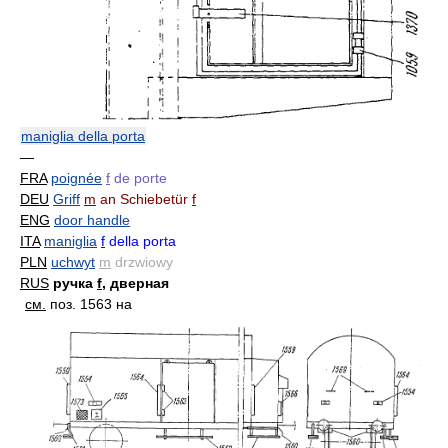
maniglia della porta
—
FRA
poignée
f
de porte
DEU
Griff
m
an Schiebetür
f
ENG
door handle
ITA
maniglia
f
della porta
PLN
uchwyt
m
drzwiowy
RUS
ручка
f
, дверная
см.
поз. 1563 на