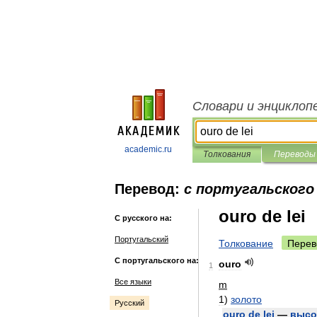
Словари и энциклоп
academic.ru
Толкования
Переводы
Перевод:
с португальского 
ouro de lei
С русского на:
Португальский
Толкование
Перев
С португальского на:
ouro
1
Все языки
m
1
)
золото
Русский
ouro
de
lei
—
высо