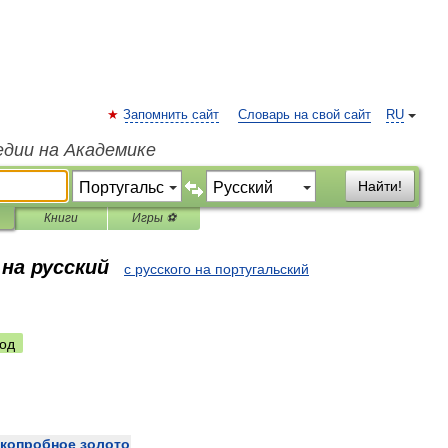
Запомнить сайт
Словарь на свой сайт
RU
едии на Академике
Найти!
Книги
Игры ⚽
на русский
с русского на португальский
од
копробное
золото