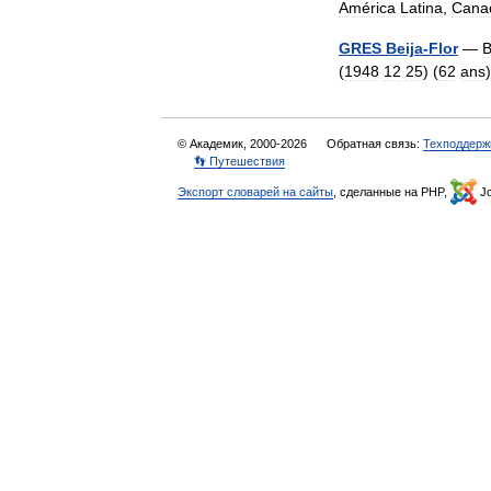
América
Latina
,
Cana
GRES
Beija
-
Flor
—
B
(
1948
12
25
) (
62
ans
© Академик, 2000-2026
Обратная связь:
Техподдерж
👣 Путешествия
Экспорт словарей на сайты
, сделанные на PHP,
Jo