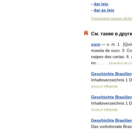
-
dar
leis
-
dar
as
leis
Portuguese
-
russian
dicti
См
.
также
в
друг
ouro
—
s
.
m
.
1
. [
Quí
moeda
de
ouro
.
3
.
Co
naipes
das
cartas
.
6
.
no
… …
Dicionário
da
Lí
Geschichte
Brasilie
Inhaltsverzeichnis
1
D
Deutsch
Wikipedia
Geschichte
Brasilie
Inhaltsverzeichnis
1
D
Deutsch
Wikipedia
Geschichte
Brasilie
Das
vorkoloniale
Brasi