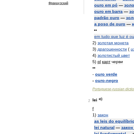
Французский
ouro
em
pó
—
зол
ouro
em
barra
—
з
padrão
ouro
—
зол
a
poso
de
ouro
—
••
em
tudo
que
luz
é
ou
2
)
золотая
монета
3
)
драгоценности
(
и
4
)
золотистый
цвет
5
)
pl
карт
черви
••
-
ouro
verde
-
ouro
-
negro
Portuguese
-
russian
dicti
lei
2
f
1
)
закон
as
leis
do
equilíbri
lei
natural
—
закон
lei
fundamental
—