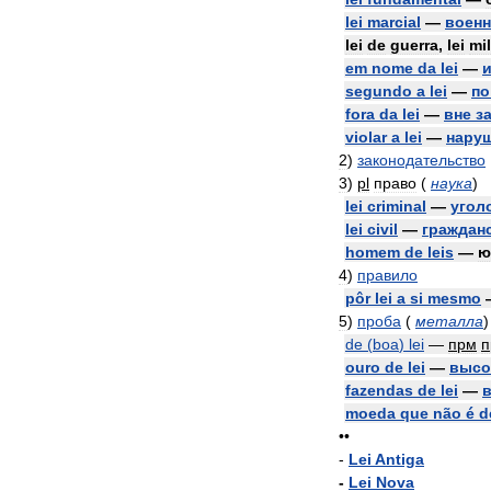
lei
marcial
—
воен
lei
de
guerra
,
lei
mil
em
nome
da
lei
—
segundo
a
lei
—
по
fora
da
lei
—
вне
з
violar
a
lei
—
нару
2
)
законодательство
3
)
pl
право
(
наука
)
lei
criminal
—
угол
lei
civil
—
граждан
homem
de
leis
—
ю
4
)
правило
pôr
lei
a
si
mesmo
5
)
проба
(
металла
)
de
(
boa
)
lei
—
прм
п
ouro
de
lei
—
высо
fazendas
de
lei
—
moeda
que
não
é
d
••
-
Lei
Antiga
-
Lei
Nova