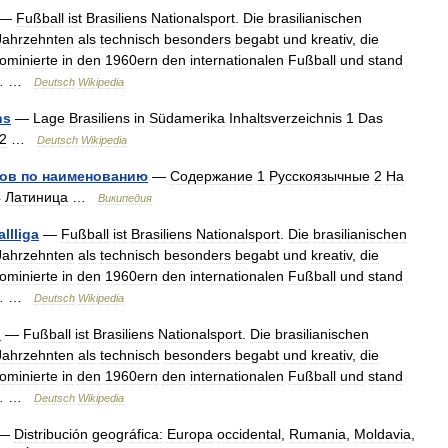
—
Fußball
ist
Brasiliens
Nationalsport
.
Die
brasilianischen
Jahrzehnten
als
technisch
besonders
begabt
und
kreativ
,
die
ominierte
in
den
1960ern
den
internationalen
Fußball
und
stand
… …
Deutsch
Wikipedia
ns
—
Lage
Brasiliens
in
Südamerika
Inhaltsverzeichnis
1
Das
2
…
Deutsch
Wikipedia
лов
по
наименованию
—
Содержание
1
Русскоязычные
2
На
4
Латиница
…
Википедия
llliga
—
Fußball
ist
Brasiliens
Nationalsport
.
Die
brasilianischen
Jahrzehnten
als
technisch
besonders
begabt
und
kreativ
,
die
ominierte
in
den
1960ern
den
internationalen
Fußball
und
stand
… …
Deutsch
Wikipedia
n
—
Fußball
ist
Brasiliens
Nationalsport
.
Die
brasilianischen
Jahrzehnten
als
technisch
besonders
begabt
und
kreativ
,
die
ominierte
in
den
1960ern
den
internationalen
Fußball
und
stand
… …
Deutsch
Wikipedia
—
Distribución
geográfica:
Europa
occidental
,
Rumania
,
Moldavia
,