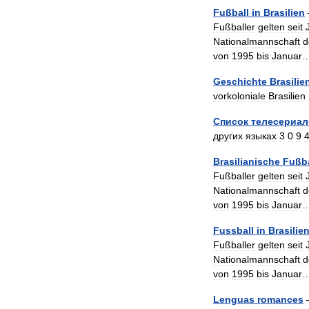
Fußball
in
Brasilien
Fußballer
gelten
seit
Nationalmannschaft
d
von
1995
bis
Januar
Geschichte
Brasilie
vorkoloniale
Brasilien
Список
телесериа
других
языках
3
0
9
Brasilianische
Fußba
Fußballer
gelten
seit
Nationalmannschaft
d
von
1995
bis
Januar
Fussball
in
Brasilie
Fußballer
gelten
seit
Nationalmannschaft
d
von
1995
bis
Januar
Lenguas
romances