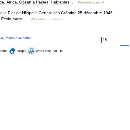
dá
,
África
,
Oceanía
Países:
Hablantes
…
Wikipedia
Español
eija
Flor
de
Nilópolis
Généralités
Création
25
décembre
1948
)
Ecole
mère
…
Wikipédia
en
Français
ка
,
Реклама на сайте
18+
omla,
Drupal,
WordPress, MODx.