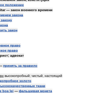
ное
положение
itar
—
закон
военного
времени
именем
закона
закону
акона
шить
закон
овное
право
ское
право
рист
;
адвокат
—
принять
за
правило
рн
высокопробный
;
чистый
,
настоящий
копробное
золото
высококачественные
ткани
e
boa
lei
—
фальшивая
монета