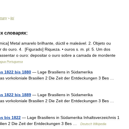
onary
lei
>
их
словарях:
mica
]
Metal
amarelo
brilhante
,
dúctil
e
maleável
.
2
.
Objeto
ou
r
do
ouro
.
4
. [
Figurado
]
Riqueza
. •
ouros
s
.
m
.
pl
.
5
.
Um
dos
assentar
o
ouro:
depositar
o
ouro
sobre
a
camada
de
mordente
ngua
Portuguesa
ns
1822
bis
1880
—
Lage
Brasiliens
in
Südamerika
as
vorkoloniale
Brasilien
2
Die
Zeit
der
Entdeckungen
3
Bes
…
ns
1822
bis
1889
—
Lage
Brasiliens
in
Südamerika
as
vorkoloniale
Brasilien
2
Die
Zeit
der
Entdeckungen
3
Bes
…
ns
bis
1822
—
Lage
Brasiliens
in
Südamerika
Inhaltsverzeichnis
1
lien
2
Die
Zeit
der
Entdeckungen
3
Bes
…
Deutsch
Wikipedia