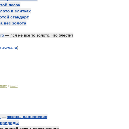
отой
песок
олото
в
слитках
отой
стандарт
на
вес
золота
ro
—
псл
не
всё
то
золото
,
что
блестит
з
золота
)
onary
ouro
>
o
—
законы
равновесия
природы
основной
закон
,
конституция