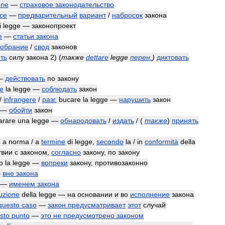
one
—
страховое
законодательство
ice
—
предварительный
вариант
/
набросок
закона
i
legge
—
законопроект
e
—
статьи
закона
собрание
/
свод
законов
ть
силу
закона
2
)
(
также
dettare
legge
перен
.
)
диктовать
—
действовать
по
закону
re
la
legge
—
соблюдать
закон
/
infrangere
/
разг
.
bucare
la
legge
—
нарушить
закон
—
обойти
закон
arare
una
legge
—
обнародовать
/
издать
/
(
также
)
принять
,
a
norma
/
a
termine
di
legge
,
secondo
la
/
in
conformità
della
твии
с
законом
,
согласно
закону
,
по
закону
o
la
legge
—
вопреки
закону
,
противозаконно
—
вне
закона
—
именем
закона
uzione
della
legge
—
на
основании
и
во
исполнение
закона
questo
caso
—
закон
предусматривает
этот
случай
sto
punto
—
это
не
предусмотрено
законом