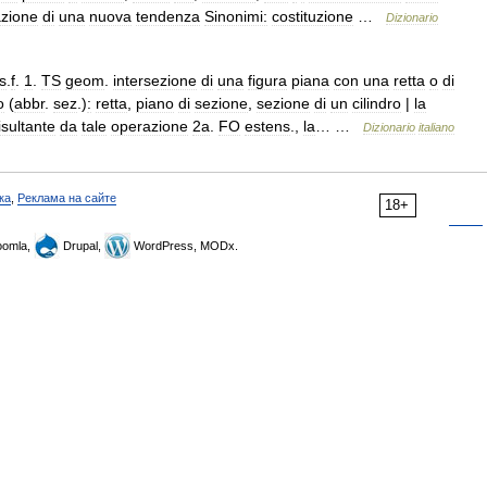
azione
di
una
nuova
tendenza
Sinonimi:
costituzione
…
Dizionario
s
.
f
.
1
.
TS
geom
.
intersezione
di
una
figura
piana
con
una
retta
o
di
o
(
abbr
.
sez
.)
:
retta
,
piano
di
sezione
,
sezione
di
un
cilindro
|
la
isultante
da
tale
operazione
2a
.
FO
estens
.,
la
… …
Dizionario
italiano
ка
,
Реклама на сайте
18+
omla,
Drupal,
WordPress, MODx.