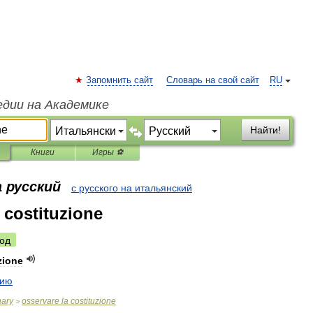
Запомнить сайт
Словарь на свой сайт
RU
едии на Академике
Найти!
Книги
Игры ⚽
 русский
с русского на итальянский
 costituzione
од
zione
цию
nary
osservare
la
costituzione
>