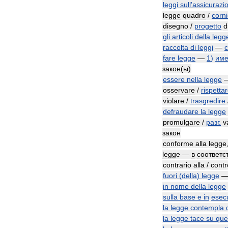
leggi
sull
'
assicurazi
legge
quadro
/
corn
disegno
/
progetto
d
gli
articoli
della
legg
raccolta
di
leggi
—
fare
legge
—
1
)
име
закон
(
ы
)
essere
nella
legge
osservare
/
rispetta
violare
/
trasgredire
defraudare
la
legge
promulgare
/
разг
.
v
закон
conforme
alla
legge
legge
—
в
соответс
contrario
alla
/
contr
fuori
(
della
)
legge
in
nome
della
legge
sulla
base
e
in
esec
la
legge
contempla
la
legge
tace
su
que