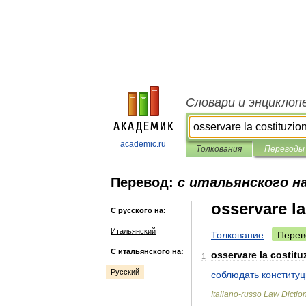
Словари и энциклоп
academic.ru
Толкования
Переводы
Перевод:
с итальянского на
osservare la
С русского на:
Итальянский
Толкование
Перев
С итальянского на:
osservare
la
costitu
1
Русский
соблюдать
конститу
Italiano
-
russo
Law
Dictio