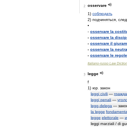
osservare
2
1
)
соблюдать
2
)
подчиняться
,
след
•
-
osservare
la
costit
-
osservare
la
discip
-
osservare
il
giuram
-
osservare
la
neutra
-
osservare
le
regole
Italiano
-
russo
Law
Dictio
legge
3
f
1
)
юр
.
закон
leggi
civili
—
гражда
leggi
penali
—
угол
legg
-
delega
—
зако
la
legge
fondamenta
legge
elettorale
—
и
leggi
marziali
/
di
gu