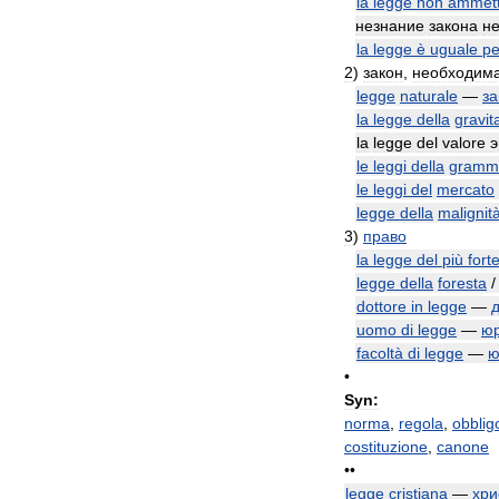
la
legge
non
ammet
незнание
закона
н
la
legge
è
uguale
pe
2
)
закон
,
необходим
legge
naturale
—
за
la
legge
della
gravit
la
legge
del
valore
э
le
leggi
della
gramma
le
leggi
del
mercato
legge
della
malignit
3
)
право
la
legge
del
più
fort
legge
della
foresta
dottore
in
legge
—
uomo
di
legge
—
юр
facoltà
di
legge
—
ю
•
Syn:
norma
,
regola
,
obblig
costituzione
,
canone
••
legge
cristiana
—
хри