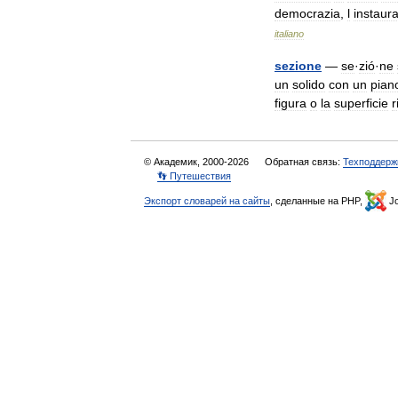
democrazia
,
l
instaur
italiano
sezione
—
se
·
zió
·
ne
un
solido
con
un
pian
figura
o
la
superficie
r
© Академик, 2000-2026
Обратная связь:
Техподдерж
👣 Путешествия
Экспорт словарей на сайты
, сделанные на PHP,
Jo