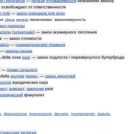
te
l
'
ignoranza
—
нельзя
отговариваться
незнанием
закона
;
е
освобождает
от
ответственности
r
tutti
—
закон
одинаков
для
всех
ая
связь
между
явлениями
;
закономерность
кон
природы
azione
(
universale
) —
закон
всемирного
тяготения
к
. —
закон
стоимости
tica
—
грамматические
правила
—
законы
рынка
à
delle
cose
разг
. —
закон
подлости
/
перевёрнутого
бутерброда
e
—
право
сильного
/
della
giungla
перен
.
—
закон
джунглей
доктор
юридических
наук
ист
,
адвокат
;
законник
разг
.
ридический
факультет
o
,
disposizione
,
imposizione
,
decreto
,
regolamento
,
statuto
,
стианская
религия