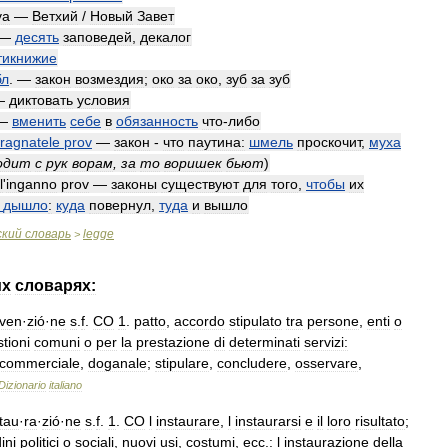
va
—
Ветхий
/
Новый
Завет
—
десять
заповедей
,
декалог
тикнижие
бл
. —
закон
возмездия
;
око
за
око
,
зуб
за
зуб
—
диктовать
условия
—
вменить
себе
в
обязанность
что
-
либо
ragnatele
prov
—
закон
-
что
паутина:
шмель
проскочит
,
муха
одит
с
рук
ворам
,
за
то
воришек
бьют
)
l
'
inganno
prov
—
законы
существуют
для
того
,
чтобы
их
дышло
:
куда
повернул
,
туда
и
вышло
ский
словарь
legge
>
их
словарях:
ven
·
zió
·
ne
s
.
f
.
CO
1
.
patto
,
accordo
stipulato
tra
persone
,
enti
o
tioni
comuni
o
per
la
prestazione
di
determinati
servizi:
commerciale
,
doganale
;
stipulare
,
concludere
,
osservare
,
Dizionario
italiano
tau
·
ra
·
zió
·
ne
s
.
f
.
1
.
CO
l
instaurare
,
l
instaurarsi
e
il
loro
risultato
;
ini
politici
o
sociali
,
nuovi
usi
,
costumi
,
ecc
.
:
l
instaurazione
della