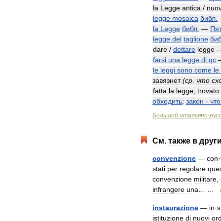
la
Legge
antica
/
nuo
legge
mosaica
библ
.
la
Legge
библ
.
—
Пя
legge
del
taglione
би
dare
/
dettare
legge
farsi
una
legge
di
qc
le
leggi
sono
come
le
завязнет
(
ср
.
что
сх
fatta
la
legge
;
trovato
обходить
;
закон
-
что
Большой
итальяно
-
рус
См
.
также
в
друг
convenzione
—
con
·
stati
per
regolare
ques
convenzione
militare
,
infrangere
una
… …
instaurazione
—
in
·
s
istituzione
di
nuovi
ord