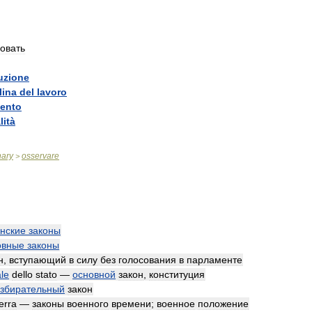
овать
uzione
lina
del
lavoro
ento
lità
nary
osservare
>
нские
законы
овные
законы
н
,
вступающий
в
силу
без
голосования
в
парламенте
le
dello
stato
—
основной
закон
,
конституция
збирательный
закон
erra
—
законы
военного
времени
;
военное
положение