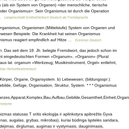
s
(
als
ein
System
von
Organen
) <
der
menschliche
,
tierische
nder
Organismus
>
:
Sein
Organismus
ist
durch
die
Operation
 …
Langenscheidt
Großwörterbuch
Deutsch
als
Fremdsprache
rganismus
,
Organismen
(
Mittelstufe
)
System
von
Organen
und
ewesen
Beispiele:
Die
Krankheit
hat
seinen
Organismus
nismus
reagiert
empfindlich
auf
Hitze
…
Extremes
Deutsch
n:
Das
seit
dem
18
.
Jh
.
belegte
Fremdwort
,
das
jedoch
schon
im
ht
eingedeutschten
Formen
»
Organum
«, »
Organon
« (
Plural
aus
lat
.
organum
»
Werkzeug
;
Musikinstrument
,
Orgel
«
entlehnt
,
Das
Herkunftswörterbuch
Körper
,
Organe
,
Organsystem
.
b
)
Lebewesen
; (
bildungsspr
.)
:
ebilde
,
Gefüge
,
Organisation
,
Struktur
,
System
. * * *
Organismus
anzes
,
Apparat
,
Komplex
,
Bau
,
Aufbau
,
Gebilde
,
Gesamtheit
,
Einheit
,
Organ
ynonyme
nizmas
statusas
T
sritis
ekologija
ir
aplinkotyra
apibrėžtis
Gyva
ūnas
,
augalas
,
grybas
,
mikrobas
),
kuriai
būdinga
ląstelės
sandara
,
udėjimas
,
dirglumas
,
augimas
ir
vystymasis
,
dauginimasis
,