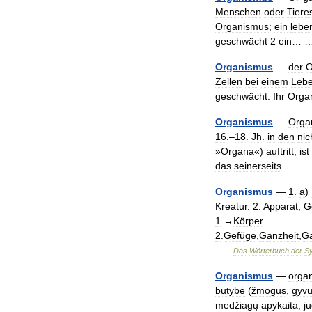
Menschen
oder
Tiere
Organismus
;
ein
lebe
geschwächt
2
ein
…
Organismus
—
der
O
Zellen
bei
einem
Leb
geschwächt
.
Ihr
Orga
Organismus
—
Orga
16
.–
18
.
Jh
.
in
den
nic
»
Organa
«)
auftritt
,
ist
das
seinerseits
… …
Organismus
—
1
.
a
)
Kreatur
.
2
.
Apparat
,
G
1
.→
Körper
2
.
Gefüge
,
Ganzheit
,
G
…
Das
Wörterbuch
der
S
Organismus
—
orga
būtybė
(
žmogus
,
gyv
medžiagų
apykaita
,
j