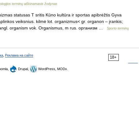
ologijos
terminų
aiškinamasis
žodynas
nizmas
statusas
T
sritis
Kūno
kultūra
ir
sportas
apibrėžtis
Gyva
aplinkos
veiksnius
.
kilmė
lot
.
organizmus
<
gr
.
organon
–
įrankis
;
angl
.
organism
vok
.
Organismus
,
m
rus
.
организм
…
Sporto
terminų
ка
,
Реклама на сайте
18+
omla,
Drupal,
WordPress, MODx.