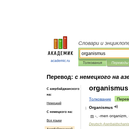
Словари и энциклоп
academic.ru
Толкования
Переводы
Перевод:
с немецкого на а
organismus
С азербайджанского
на:
Толкование
Перев
Немецкий
Organismus
1
С немецкого на:
m
-, -
men
orqanizm
,
Все языки
Deutsch
-
Aserbaidschani