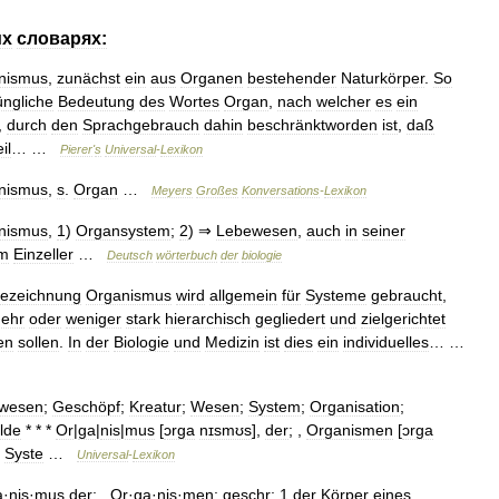
их
словарях:
nismus
,
zunächst
ein
aus
Organen
bestehender
Naturkörper
.
So
üngliche
Bedeutung
des
Wortes
Organ
,
nach
welcher
es
ein
,
durch
den
Sprachgebrauch
dahin
beschränktworden
ist
,
daß
il
… …
Pierer
'
s
Universal
-
Lexikon
nismus
,
s
.
Organ
…
Meyers
Großes
Konversations
-
Lexikon
nismus
,
1
)
Organsystem
;
2
) ⇒
Lebewesen
,
auch
in
seiner
m
Einzeller
…
Deutsch
wörterbuch
der
biologie
ezeichnung
Organismus
wird
allgemein
für
Systeme
gebraucht
,
ehr
oder
weniger
stark
hierarchisch
gegliedert
und
zielgerichtet
en
sollen
.
In
der
Biologie
und
Medizin
ist
dies
ein
individuelles
… …
wesen
;
Geschöpf
;
Kreatur
;
Wesen
;
System
;
Organisation
;
lde
* * *
Or
|
ga
|
nis
|
mus
[
ɔrga
nɪsmʊs
],
der
; ,
Organismen
[
ɔrga
Syste
…
Universal
-
Lexikon
a
·
nịs
·
mus
der
; ,
Or
·
ga
·
nis
·
men
;
geschr
;
1
der
Körper
eines