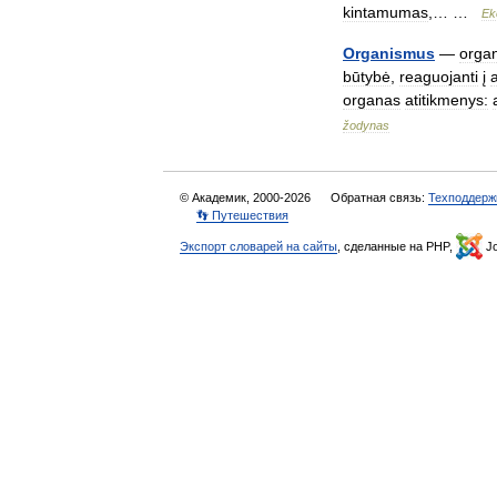
kintamumas
,… …
Ek
Organismus
—
orga
būtybė
,
reaguojanti
į
organas
atitikmenys:
žodynas
© Академик, 2000-2026
Обратная связь:
Техподдерж
👣 Путешествия
Экспорт словарей на сайты
, сделанные на PHP,
Jo