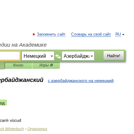
Запомнить сайт
Словарь на свой сайт
RU
едии на Академике
Найти!
Книги
Игры ⚽
зербайджанский
с азербайджанского на немецкий
од
canlı
vücud
sch
Wörterbuch
Organismus
>