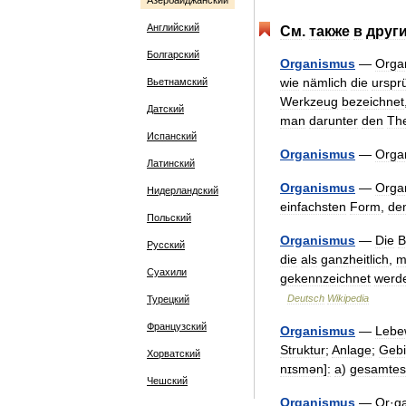
Азербайджанский
Английский
См
.
также
в
друг
Болгарский
Organismus
—
Orga
wie
nämlich
die
urspr
Вьетнамский
Werkzeug
bezeichnet
Датский
man
darunter
den
The
Испанский
Organismus
—
Orga
Латинский
Organismus
—
Orga
Нидерландский
einfachsten
Form
,
de
Польский
Organismus
—
Die
B
Русский
die
als
ganzheitlich
,
m
Суахили
gekennzeichnet
werd
Deutsch
Wikipedia
Турецкий
Французский
Organismus
—
Lebe
Struktur
;
Anlage
;
Gebi
Хорватский
nɪsmən
]
:
a
)
gesamtes
Чешский
Organismus
—
Or
·
g