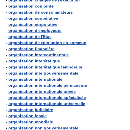
-
organisation chargée de l'exécution
-
organisation conjointe
-
organisation de consommateurs
-
organisation coopérative
-
organisation corporative
-
organisation d'employeurs
-
organisation de l'Etat
-
organisation d'exploitation en commun
-
organisation financière
-
organisation intercontinentale
-
organisation interétatique
-
organisation interétatique temporaire
-
organisation intergouvernementale
-
organisation internationale
-
organisation internationale permanente
-
organisation internationale privée
-
organisation internationale spécialisée
-
organisation internationale universelle
-
organisation judiciaire
-
organisation locale
-
organisation mondiale
-
organisation non gouvernementale