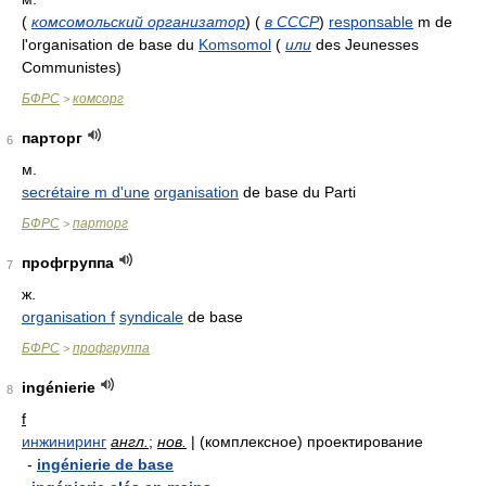
(
комсомольский организатор
)
(
в СССР
)
responsable
m de
l'organisation de base du
Komsomol
(
или
des Jeunesses
Communistes)
БФРС
комсорг
>
парторг
6
м.
secrétaire m d'une
organisation
de base du Parti
БФРС
парторг
>
профгруппа
7
ж.
organisation f
syndicale
de base
БФРС
профгруппа
>
ingénierie
8
f
инжиниринг
англ.
;
нов.
| (комплексное) проектирование
-
ingénierie de base