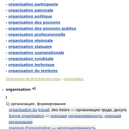
-
organisation participante
-
organisation patronale
-
organisation politique
-
organisation des pouvoirs
-
organisation des pouvoirs publics
-
organisation professionnelle
-
organisation régionale
-
organisation statuaire
-
organisation supranationale
-
organisation syndicale
-
organisation technique
-
organisation du territoire
Dictionnaire de droit français-russe
organisation
>
organisation
4
f
1)
организация, формирование
organisation du
travail
, des loisirs — организация труда, досуга
bonne organisation
—
хорошая
организованность
;
хорошая
организация
manque d'organisation
—
неорганизованность