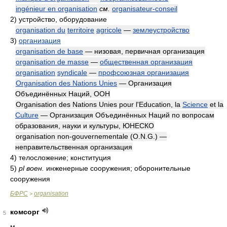
ingénieur en organisation
см.
organisateur-conseil
2)
устройство, оборудование
organisation du
territoire
agricole
—
землеустройство
3)
организация
organisation de base
— низовая, первичная организация
organisation de masse
—
общественная организация
organisation
syndicale
—
профсоюзная организация
Organisation des Nations Unies
— Организация
Объединённых Наций, ООН
Organisation des Nations Unies pour l'Education, la
Science
et la
Culture
— Организация Объединённых Наций по вопросам
образования, науки и культуры, ЮНЕСКО
organisation non-gouvernementale (O.N.G.) —
неправительственная организация
4)
телосложение; конституция
5)
pl воен.
инженерные сооружения; оборонительные
сооружения
БФРС
organisation
>
комсорг
5
м.