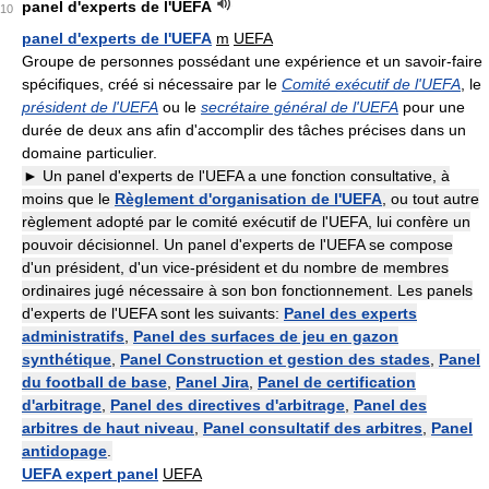
panel d'experts de l'UEFA
10
panel d'experts de l'UEFA
m
UEFA
Groupe de personnes possédant une expérience et un savoir-faire
spécifiques, créé si nécessaire par le
Comité exécutif de l'UEFA
, le
président de l'UEFA
ou le
secrétaire général de l'UEFA
pour une
durée de deux ans afin d'accomplir des tâches précises dans un
domaine particulier.
► Un panel d'experts de l'UEFA a une fonction consultative, à
moins que le
Règlement d'organisation de l'UEFA
, ou tout autre
règlement adopté par le comité exécutif de l'UEFA, lui confère un
pouvoir décisionnel. Un panel d'experts de l'UEFA se compose
d'un président, d'un vice-président et du nombre de membres
ordinaires jugé nécessaire à son bon fonctionnement. Les panels
d'experts de l'UEFA sont les suivants:
Panel des experts
administratifs
,
Panel des surfaces de jeu en gazon
synthétique
,
Panel Construction et gestion des stades
,
Panel
du football de base
,
Panel Jira
,
Panel de certification
d'arbitrage
,
Panel des directives d'arbitrage
,
Panel des
arbitres de haut niveau
,
Panel consultatif des arbitres
,
Panel
antidopage
.
UEFA expert panel
UEFA