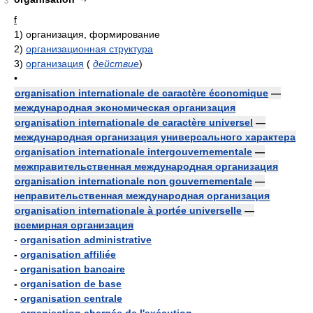
3
f
1)
организация, формирование
2)
организационная структура
3)
организация
(
действие
)
•
organisation internationale de caractère économique
—
международная экономическая организация
organisation internationale de caractère universel
—
международная организация универсального характера
organisation internationale intergouvernementale
—
межправительственная международная организация
organisation internationale non gouvernementale
—
неправительственная международная организация
organisation internationale à portée universelle
—
всемирная организация
-
organisation administrative
-
organisation affiliée
-
organisation bancaire
-
organisation de base
-
organisation centrale