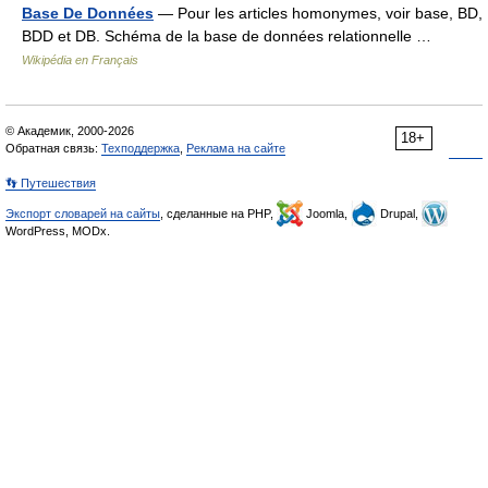
Base De Données
— Pour les articles homonymes, voir base, BD,
BDD et DB. Schéma de la base de données relationnelle …
Wikipédia en Français
© Академик, 2000-2026
18+
Обратная связь:
Техподдержка
,
Реклама на сайте
👣 Путешествия
Экспорт словарей на сайты
, сделанные на PHP,
Joomla,
Drupal,
WordPress, MODx.