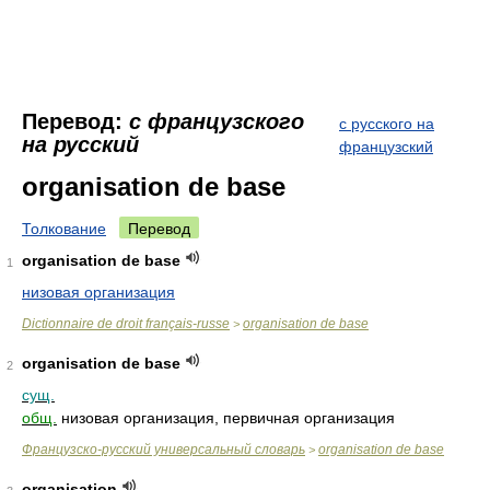
Перевод:
с французского
с русского на
на русский
французский
organisation de base
Толкование
Перевод
organisation de base
1
низовая организация
Dictionnaire de droit français-russe
organisation de base
>
organisation de base
2
сущ.
общ.
низовая организация, первичная организация
Французско-русский универсальный словарь
organisation de base
>
organisation