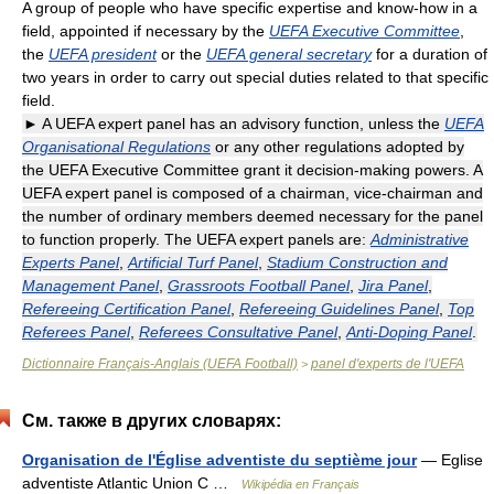
A group of people who have specific expertise and know-how in a
field, appointed if necessary by the
UEFA Executive Committee
,
the
UEFA president
or the
UEFA general secretary
for a duration of
two years in order to carry out special duties related to that specific
field.
► A UEFA expert panel has an advisory function, unless the
UEFA
Organisational Regulations
or any other regulations adopted by
the UEFA Executive Committee grant it decision-making powers. A
UEFA expert panel is composed of a chairman, vice-chairman and
the number of ordinary members deemed necessary for the panel
to function properly. The UEFA expert panels are:
Administrative
Experts Panel
,
Artificial Turf Panel
,
Stadium Construction and
Management Panel
,
Grassroots Football Panel
,
Jira Panel
,
Refereeing Certification Panel
,
Refereeing Guidelines Panel
,
Top
Referees Panel
,
Referees Consultative Panel
,
Anti-Doping Panel
.
Dictionnaire Français-Anglais (UEFA Football)
panel d'experts de l'UEFA
>
См. также в других словарях:
Organisation de l'Église adventiste du septième jour
— Eglise
adventiste Atlantic Union C …
Wikipédia en Français