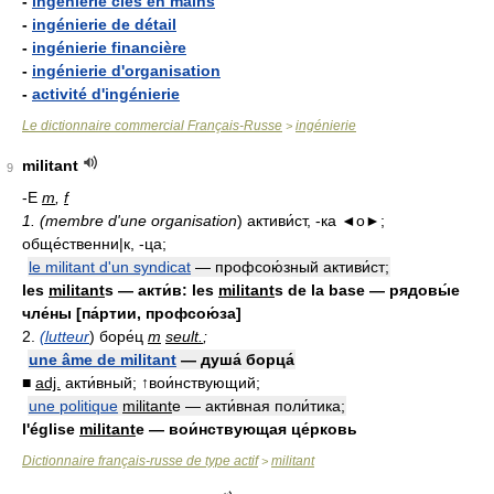
-
ingénierie clés en mains
-
ingénierie de détail
-
ingénierie financière
-
ingénierie d'organisation
-
activité d'ingénierie
Le dictionnaire commercial Français-Russe
ingénierie
>
militant
9
-E
m
,
f
1. (membre d'une organisation
) активи́ст, -ка ◄о►;
обще́ственни|к, -ца;
le militant d'un syndicat
— профсою́зный активи́ст;
les
militant
s — акти́в: les
militant
s de la base — рядовы́е
чле́ны [па́ртии, профсою́за]
2.
(lutteur
) боре́ц
m
seult.
;
une âme de militant
— душа́ борца́
■
adj.
акти́вный; ↑вои́нствующий;
une politique
militant
e — акти́вная поли́тика;
l'église
militant
e — вои́нствующая це́рковь
Dictionnaire français-russe de type actif
militant
>