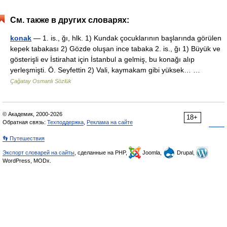
См. также в других словарях:
konak
— 1. is., ğı, hlk. 1) Kundak çocuklarının başlarında görülen
kepek tabakası 2) Gözde oluşan ince tabaka 2. is., ğı 1) Büyük ve
gösterişli ev İstirahat için İstanbul a gelmiş, bu konağı alıp
yerleşmişti. Ö. Seyfettin 2) Vali, kaymakam gibi yüksek… …
Çağatay Osmanlı Sözlük
© Академик, 2000-2026
18+
Обратная связь:
Техподдержка
,
Реклама на сайте
👣 Путешествия
Экспорт словарей на сайты
, сделанные на PHP,
Joomla,
Drupal,
WordPress, MODx.