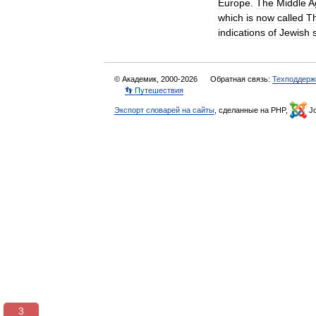
Europe
.
The
Middle
A
which
is
now
called
T
indications
of
Jewish
© Академик, 2000-2026
Обратная связь:
Техподдерж
👣 Путешествия
Экспорт словарей на сайты
, сделанные на PHP,
Jo
3