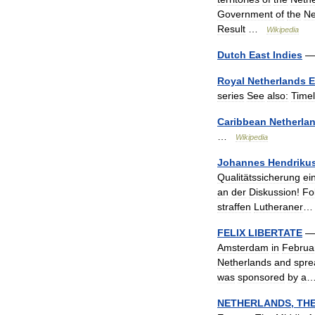
Government
of
the
Ne
Result
…
Wikipedia
Dutch
East
Indies
Royal
Netherlands
E
series
See
also:
Timel
Caribbean
Netherla
…
Wikipedia
Johannes
Hendriku
Qualitätssicherung
ei
an
der
Diskussion
!
Fo
straffen
Lutheraner
…
FELIX
LIBERTATE
— 
Amsterdam
in
Februa
Netherlands
and
spre
was
sponsored
by
a
NETHERLANDS
,
TH