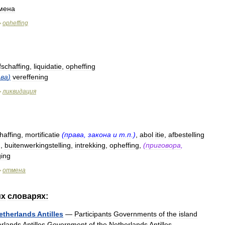
мена
opheffing
>
fschaffing
,
liquidatie
,
opheffing
ва
)
vereffening
ликвидация
>
haffing
,
mortificatie
(
права
,
закона
и
т
.
п
.)
,
abol
itie
,
afbestelling
)
,
buitenwerkingstelling
,
intrekking
,
opheffing
,
(
приговора
,
ging
отмена
>
их
словарях:
etherlands
Antilles
—
Participants
Governments
of
the
island
rlands
Antilles
Government
of
the
Netherlands
Antilles