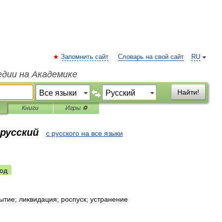
Запомнить сайт
Словарь на свой сайт
RU
едии на Академике
Найти!
Книги
Игры ⚽
 русский
с русского на все языки
од
ытие
;
ликвидация
;
роспуск
;
устранение