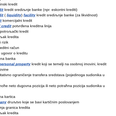
inski
kredit
it
kredit
srediљnje
banke
(
npr
.
eskontni
krediti
)
it
(
liquidity
)
facility
kredit
srediљnje
banke
(
za
likvidnost
)
t
komercijalni
kredit
f
credit
potvrđena
kreditna
linija
potroљački
kredit
oљak
kredita
i
rizik
editni
račun
ugovor
o
kreditu
tna
banka
personal
property
kredit
koji
se
temelji
na
osobnoj
imovini
,
kredit
ovine
itativno
ograničenje
transfera
sredstava
(
pojedinoga
sudionika
u
moћe
neto
dugovna
pozicija
ili
neto
potraћna
pozicija
sudionika
u
tna
kartica
any
druљtvo
koje
se
bavi
kartičnim
poslovanjem
nja
granica
kredita
oљak
kredita