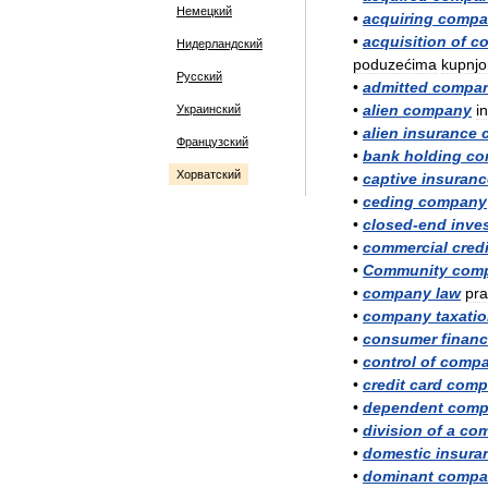
Немецкий
•
acquiring
compa
•
acquisition
of
c
Нидерландский
poduzećima
kupnj
Русский
•
admitted
compa
•
alien
company
i
Украинский
•
alien
insurance
Французский
•
bank
holding
co
Хорватский
•
captive
insuranc
•
ceding
company
•
closed
-
end
inve
•
commercial
credi
•
Community
com
•
company
law
pr
•
company
taxati
•
consumer
finan
•
control
of
comp
•
credit
card
comp
•
dependent
comp
•
division
of
a
co
•
domestic
insura
•
dominant
compa