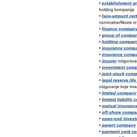
•
establishment
a
holding
kompanija
•
face
-
amount
cert
nominalne
/
fiksne
vr
•
finance
compan
•
group
of
compan
•
holding
compan
•
insurance
comp
•
insurance
comp
•
insurer
osigurava
•
investment
com
•
joint
-
stock
comp
•
legal
reserve
life
osiguranje
koje
ima
•
limited
company
•
limited
liability
c
•
mutual
insuranc
•
off
-
shore
compa
•
open
-
end
inves
•
parent
company
•
payment
card
co