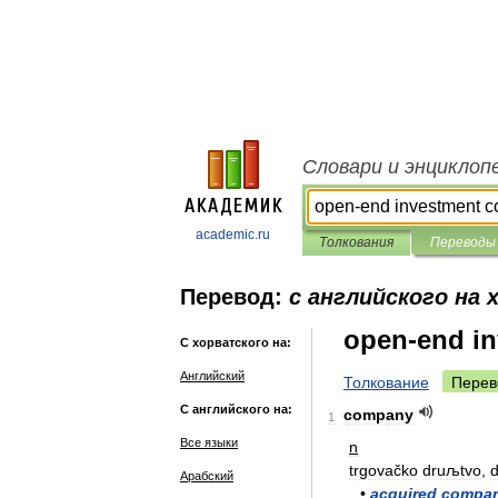
Словари и энциклоп
academic.ru
Толкования
Переводы
Перевод:
с английского на
open-end i
С хорватского на:
Английский
Толкование
Перев
С английского на:
company
1
Все языки
n
trgovačko
druљtvo
,
Арабский
•
acquired
compa