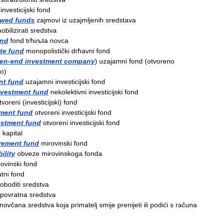
investicijski
fond
owed
funds
zajmovi
iz
uzajmljenih
sredstava
obilizirati
sredstva
und
fond
trћiљta
novca
te
fund
monopolistički
drћavni
fond
en
-
end
investment
company
)
uzajamni
fond
(
otvoreno
vo
)
nt
fund
uzajamni
investicijski
fond
nvestment
fund
nekolektivni
investicijski
fond
tvoreni
(
investicijski
)
fond
tment
fund
otvoreni
investicijski
fond
estment
fund
otvoreni
investicijski
fond
i
kapital
irement
fund
mirovinski
fond
bility
obveze
mirovinskoga
fonda
ovinski
fond
atni
fond
oboditi
sredstva
povratna
sredstva
novčana
sredstva
koja
primatelj
smije
prenijeti
ili
podići
s
računa