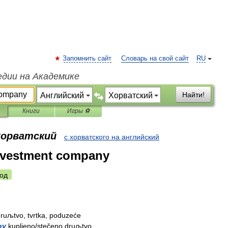
Запомнить сайт
Словарь на свой сайт
RU
едии на Академике
Найти!
Книги
Игры ⚽
 хорватский
с хорватского на английский
nvestment company
од
druљtvo
,
tvrtka
,
poduzeće
ny
kupljeno
/
stečeno
druљtvo