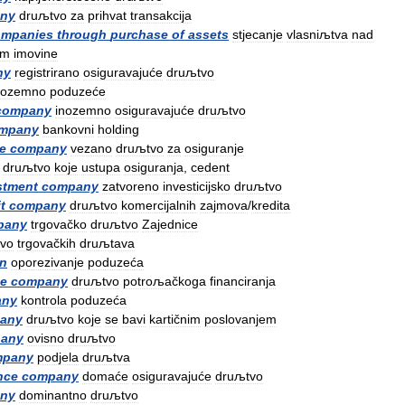
ny
druљtvo
za
prihvat
transakcija
ompanies
through
purchase
of
assets
stjecanje
vlasniљtva
nad
om
imovine
ny
registrirano
osiguravajuće
druљtvo
nozemno
poduzeće
company
inozemno
osiguravajuće
druљtvo
mpany
bankovni
holding
e
company
vezano
druљtvo
za
osiguranje
druљtvo
koje
ustupa
osiguranja
,
cedent
stment
company
zatvoreno
investicijsko
druљtvo
t
company
druљtvo
komercijalnih
zajmova
/
kredita
pany
trgovačko
druљtvo
Zajednice
avo
trgovačkih
druљtava
on
oporezivanje
poduzeća
ce
company
druљtvo
potroљačkoga
financiranja
any
kontrola
poduzeća
any
druљtvo
koje
se
bavi
kartičnim
poslovanjem
any
ovisno
druљtvo
mpany
podjela
druљtva
nce
company
domaće
osiguravajuće
druљtvo
ny
dominantno
druљtvo