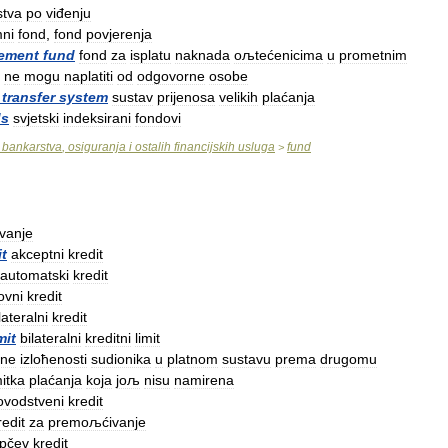
stva
po
viđenju
ni
fond
,
fond
povjerenja
ement
fund
fond
za
isplatu
naknada
oљtećenicima
u
prometnim
ne
mogu
naplatiti
od
odgovorne
osobe
transfer
system
sustav
prijenosa
velikih
plaćanja
ds
svjetski
indeksirani
fondovi
bankarstva
,
osiguranja
i
ostalih
financijskih
usluga
fund
>
ivanje
it
akceptni
kredit
automatski
kredit
ovni
kredit
lateralni
kredit
mit
bilateralni
kreditni
limit
tne
izloћenosti
sudionika
u
platnom
sustavu
prema
drugomu
itka
plaćanja
koja
joљ
nisu
namirena
ovodstveni
kredit
redit
za
premoљćivanje
pčev
kredit