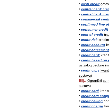
•
cash
credit
gotov
•
central
bank
cred
•
central
bank
cred
•
commercial
credi
•
confirmed
line
o
•
consumer
credit
•
cost
of
credit
tr
•
credit
risk
kreditn
•
credit
account
kr
•
credit
agreement
•
credit
bank
kredi
•
credit
based
on
uz
zalog
osobne
im
•
credit
caps
kvant
sustavu
)
Bilj
.
:
Ograničiti
se
sustavu
•
credit
card
kredi
•
credit
card
comp
•
credit
ceiling
gor
•
credit
charge
tr