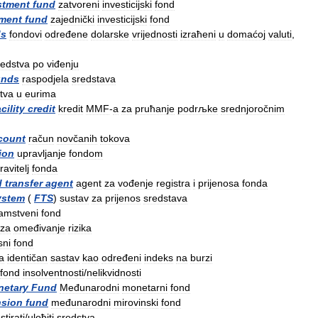
stment
fund
zatvoreni
investicijski
fond
tment
fund
zajednički
investicijski
fond
ds
fondovi
određene
dolarske
vrijednosti
izraћeni
u
domaćoj
valuti
,
redstva
po
viđenju
unds
raspodjela
sredstava
tva
u
eurima
acility
credit
kredit
MMF
-
a
za
pruћanje
podrљke
srednjoročnim
count
račun
novčanih
tokova
ion
upravljanje
fondom
ravitelj
fonda
d
transfer
agent
agent
za
vođenje
registra
i
prijenosa
fonda
ystem
(
FTS
)
sustav
za
prijenos
sredstava
jamstveni
fond
za
omeđivanje
rizika
sni
fond
a
identičan
sastav
kao
određeni
indeks
na
burzi
fond
insolventnosti
/
nelikvidnosti
etary
Fund
Međunarodni
monetarni
fond
sion
fund
međunarodni
mirovinski
fond
stirati
/
uloћiti
sredstva