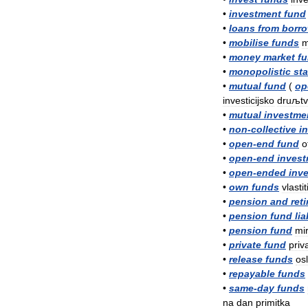
•
investment
fund
•
loans
from
borr
•
mobilise
funds
m
•
money
market
f
•
monopolistic
sta
•
mutual
fund
(
op
investicijsko
druљt
•
mutual
investme
•
non
-
collective
i
•
open
-
end
fund
o
•
open
-
end
inves
•
open
-
ended
inv
•
own
funds
vlastit
•
pension
and
ret
•
pension
fund
lia
•
pension
fund
mir
•
private
fund
priv
•
release
funds
osl
•
repayable
funds
•
same
-
day
funds
na
dan
primitka