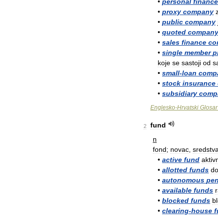
•
personal
finance
•
proxy
company
•
public
company
•
quoted
compan
•
sales
finance
co
•
single
member
p
koje
se
sastoji
od
s
•
small
-
loan
comp
•
stock
insurance
•
subsidiary
comp
Englesko
-
Hrvatski
Glosar
fund
2
n
fond
;
novac
,
sredstv
•
active
fund
aktiv
•
allotted
funds
do
•
autonomous
pen
•
available
funds
•
blocked
funds
b
•
clearing
-
house
f