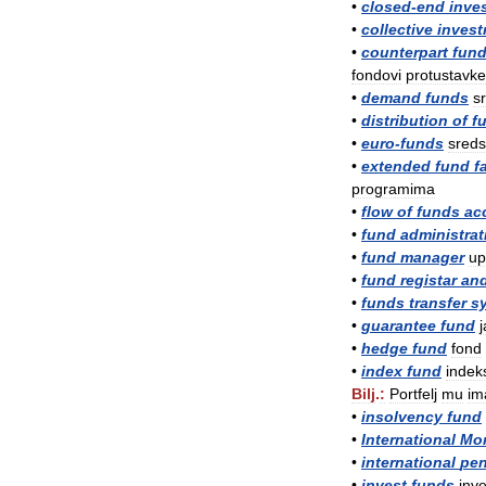
•
closed
-
end
inve
•
collective
inves
•
counterpart
fun
fondovi
protustavke
•
demand
funds
s
•
distribution
of
f
•
euro
-
funds
sreds
•
extended
fund
f
programima
•
flow
of
funds
ac
•
fund
administrat
•
fund
manager
up
•
fund
registar
an
•
funds
transfer
s
•
guarantee
fund
•
hedge
fund
fond
•
index
fund
indek
Bilj
.
:
Portfelj
mu
im
•
insolvency
fund
•
International
Mon
•
international
pen
•
invest
funds
inve