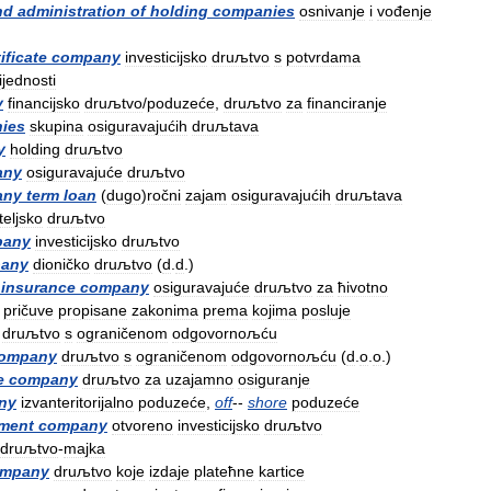
nd
administration
of
holding
companies
osnivanje
i
vođenje
ificate
company
investicijsko
druљtvo
s
potvrdama
ijednosti
y
financijsko
druљtvo
/
poduzeće
,
druљtvo
za
financiranje
ies
skupina
osiguravajućih
druљtava
y
holding
druљtvo
any
osiguravajuće
druљtvo
any
term
loan
(
dugo
)
ročni
zajam
osiguravajućih
druљtava
teljsko
druљtvo
pany
investicijsko
druљtvo
any
dioničko
druљtvo
(
d
.
d
.)
insurance
company
osiguravajuće
druљtvo
za
ћivotno
pričuve
propisane
zakonima
prema
kojima
posluje
druљtvo
s
ograničenom
odgovornoљću
ompany
druљtvo
s
ograničenom
odgovornoљću
(
d
.
o
.
o
.)
e
company
druљtvo
za
uzajamno
osiguranje
ny
izvanteritorijalno
poduzeće
,
off
--
shore
poduzeće
tment
company
otvoreno
investicijsko
druљtvo
druљtvo
-
majka
mpany
druљtvo
koje
izdaje
plateћne
kartice