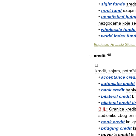
•
sight
funds
sred
•
trust
fund
uzajam
•
unsatisfied
judg
nezgodama
koje
se
•
wholesale
funds
•
world
index
fun
Englesko
-
Hrvatski
Glosar
credit
3
n
kredit
,
zajam
,
potraћ
•
acceptance
cred
•
automatic
credit
•
bank
credit
bank
•
bilateral
credit
bi
•
bilateral
credit
li
Bilj
.
:
Granica
kredi
sudioniku
zbog
prim
•
book
credit
knjig
•
bridging
credit
k
•
buyer
’
s
credit
ku