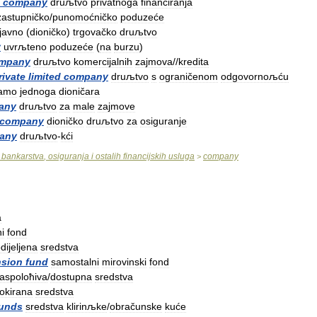
company
druљtvo
privatnoga
financiranja
zastupničko
/
punomoćničko
poduzeće
javno
(
dioničko
)
trgovačko
druљtvo
y
uvrљteno
poduzeće
(
na
burzu
)
mpany
druљtvo
komercijalnih
zajmova
//
kredita
rivate
limited
company
druљtvo
s
ograničenom
odgovornoљću
amo
jednoga
dioničara
any
druљtvo
za
male
zajmove
company
dioničko
druљtvo
za
osiguranje
any
druљtvo
-
kći
bankarstva
,
osiguranja
i
ostalih
financijskih
usluga
company
>
a
ni
fond
dijeljena
sredstva
sion
fund
samostalni
mirovinski
fond
raspoloћiva
/
dostupna
sredstva
lokirana
sredstva
unds
sredstva
klirinљke
/
obračunske
kuće