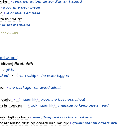
kijken
•
regarder
autour
de
soi
d
'
un
air
hagard
•
avoir
une
peur
bleue
ld
•
le
cheval
s
'
emballe
tre
fou
de
qc
.
mer
est
mauvaise
nboek
wild
>
erkwoord
〉
blijven
]
float
,
drift
⇒
glide
aked
⇒
〈
van
schip
〉
be
waterlogged
jven
•
the
package
remained
afloat
houden
•
〈
figuurlijk
〉
keep
the
business
afloat
en
te
houden
•
〈
ook
figuurlijk
〉
manage
to
keep
one
'
s
head
aak
drijft
op
hem
•
everything
rests
on
his
shoulders
nderneming
drijft
op
orders
van
het
rijk
•
governmental
orders
are