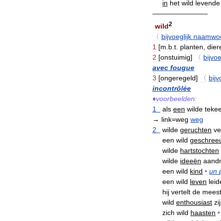
in
het
wild
levende
————————
2
wild
〈
bijvoeglijk
naamwo
1
[
m
.
b
.
t
.
planten
,
dier
2
[
onstuimig
]
〈
bijvoe
avec
fougue
3
[
ongeregeld
]
〈
bijv
incontrôlée
♦
voorbeelden:
1
als
een
wilde
teke
→
link
=
weg
weg
2
wilde
geruchten
ve
een
wild
geschree
wilde
hartstochten
wilde
ideeën
aand
een
wild
kind
•
un
een
wild
leven
lei
hij
vertelt
de
mees
wild
enthousiast
zi
zich
wild
haasten
•