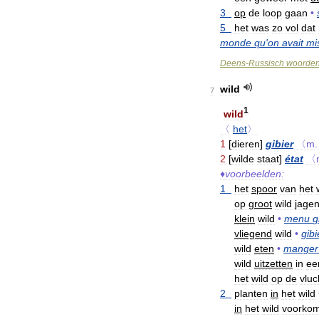
3
op
de
loop
gaan
•
5
het
was
zo
vol
dat
monde
qu
'
on
avait
mi
Deens
-
Russisch
woorde
wild
7
1
wild
〈
het
〉
1
[
dieren
]
gibier
〈m
.
2
[
wilde
staat
]
état
〈
♦
voorbeelden:
1
het
spoor
van
het
op
groot
wild
jage
klein
wild
•
menu
g
vliegend
wild
•
gibi
wild
eten
•
manger
wild
uitzetten
in
ee
het
wild
op
de
vluc
2
planten
in
het
wild
in
het
wild
voorko