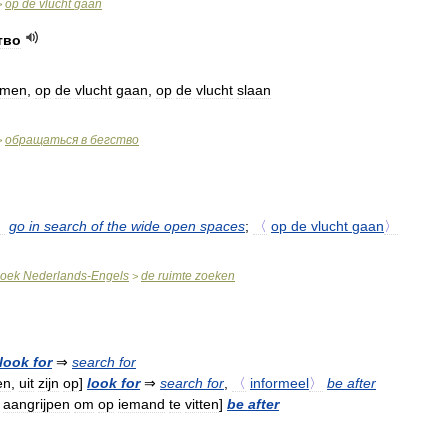
op
de
vlucht
gaan
>
тво
emen
,
op
de
vlucht
gaan
,
op
de
vlucht
slaan
обращаться
в
бегство
>
〉
go
in
search
of
the
wide
open
spaces
;
〈
op
de
vlucht
gaan
〉
oek
Nederlands
-
Engels
de
ruimte
zoeken
>
look
for
⇒
search
for
en
,
uit
zijn
op
]
look
for
⇒
search
for
,
〈
informeel
〉
be
after
aangrijpen
om
op
iemand
te
vitten
]
be
after