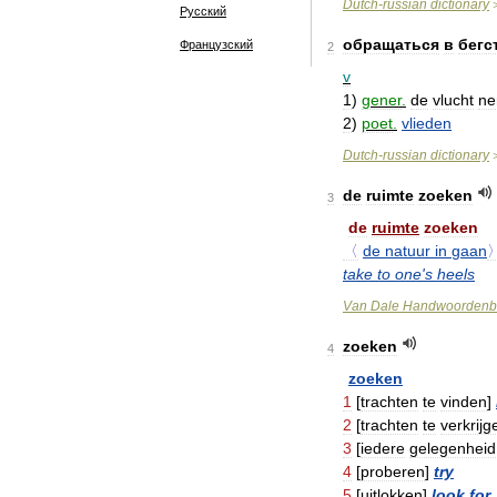
Dutch
-
russian
dictionary
Русский
обращаться
в
бегс
Французский
2
v
1
)
gener
.
de
vlucht
n
2
)
poet
.
vlieden
Dutch
-
russian
dictionary
de
ruimte
zoeken
3
de
ruimte
zoeken
〈
de
natuur
in
gaan
take
to
one
'
s
heels
Van
Dale
Handwoordenb
zoeken
4
zoeken
1
[
trachten
te
vinden
]
2
[
trachten
te
verkrijg
3
[
iedere
gelegenheid
4
[
proberen
]
try
5
[
uitlokken
]
look
for