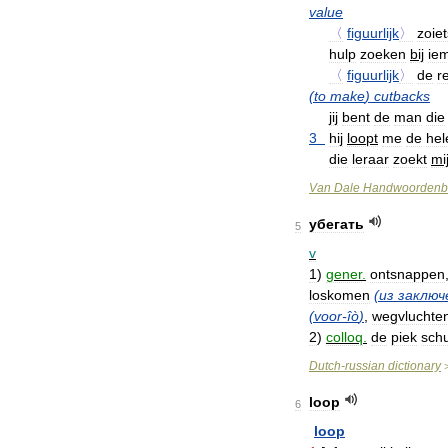
value
〈
figuurlijk
〉
zoiet
hulp
zoeken
bij
ie
〈
figuurlijk
〉
de
r
(
to
make
)
cutbacks
jij
bent
de
man
die
3
hij
loopt
me
de
hel
die
leraar
zoekt
mi
Van
Dale
Handwoordenb
убегать
5
v
1
)
gener
.
ontsnappen
loskomen
(
из
заключ
(
voor
-
îò
)
,
wegvluchte
2
)
colloq
.
de
piek
sch
Dutch
-
russian
dictionary
loop
6
loop