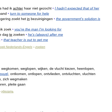
s
had
ik
achter
haar
niet
gezocht
•
I
hadn
'
t
expected
that
of
her
mand
•
turn
to
someone
for
help
egering
zoekt
het
in
bezuinigingen
•
the
government
'
s
solution
is
ik
zoek
•
you
'
re
the
man
I
'
m
looking
for
e
dag
te
zoeken
•
he
'
s
(
always
)
after
me
j
•
that
teacher
is
out
to
get
me
oek
Nederlands
-
Engels
zoeken
>
,
wegkomen
,
weglopen
,
wijken
,
de
vlucht
kiezen
,
heenlopen
,
ения
)
,
ontkomen
,
ontlopen
,
ontvlieden
,
ontvluchten
,
vluchten
n
,
zich
wegmaken
uren
,
pleite
gaan
убегать
>