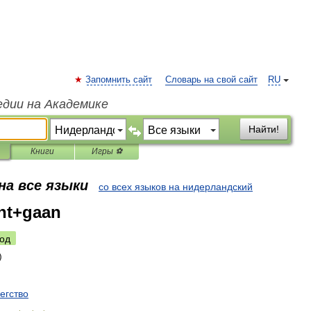
Запомнить сайт
Словарь на свой сайт
RU
едии на Академике
Найти!
Книги
Игры ⚽
на все языки
со всех языков на нидерландский
ht+gaan
од
егство