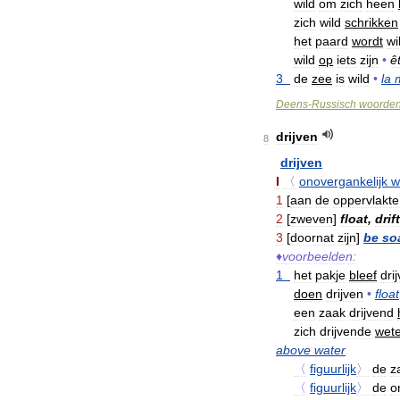
wild
om
zich
heen
zich
wild
schrikken
het
paard
wordt
wi
wild
op
iets
zijn
•
ê
3
de
zee
is
wild
•
la
Deens
-
Russisch
woorde
drijven
8
drijven
I
〈
onovergankelijk
w
1
[
aan
de
oppervlakte
2
[
zweven
]
float
,
drift
3
[
doornat
zijn
]
be
so
♦
voorbeelden:
1
het
pakje
bleef
dri
doen
drijven
•
float
een
zaak
drijvend
zich
drijvende
wet
above
water
〈
figuurlijk
〉
de
z
〈
figuurlijk
〉
de
o