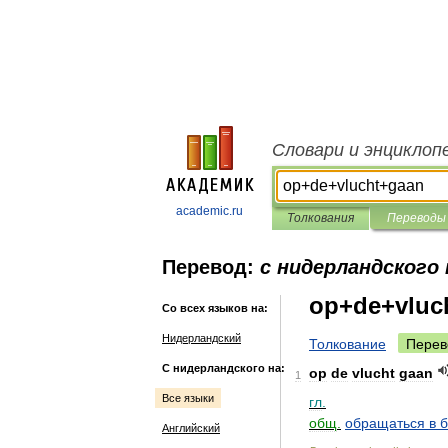
Словари и энциклоп
academic.ru
Толкования
Переводы
Перевод:
с нидерландского 
op+de+vluc
Со всех языков на:
Нидерландский
Толкование
Перев
С нидерландского на:
op
de
vlucht
gaan
1
Все языки
гл
.
общ
.
обращаться
в
б
Английский