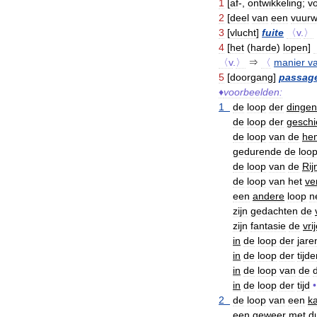
1
[
af
-,
ontwikkeling
;
v
2
[
deel
van
een
vuur
3
[
vlucht
]
fuite
〈v
.
〉
4
[
het
(
harde
)
lopen
]
〈v
.
〉
⇒
〈
manier
v
5
[
doorgang
]
passag
♦
voorbeelden:
1
de
loop
der
dingen
de
loop
der
geschi
de
loop
van
de
he
gedurende
de
loo
de
loop
van
de
Rij
de
loop
van
het
ve
een
andere
loop
n
zijn
gedachten
de
zijn
fantasie
de
vri
in
de
loop
der
jare
in
de
loop
der
tijd
in
de
loop
van
de
in
de
loop
der
tijd
•
2
de
loop
van
een
k
een
geweer
met
d