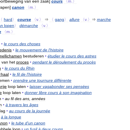
oortbeweging
van
een
zaak
]
cours
〈m
.
〉
wapen
]
canon
〈m
.
〉
〈
hard
〉
course
〈v
.
〉
⇒
〈
gang
〉
allure
〈v
.
〉
⇒
marche
an
lopen
〉
démarche
〈v
.
〉
e
〈m
.
〉
•
le
cours
des
choses
edenis
•
le
mouvement
de
l
'
histoire
mellichamen
bestuderen
•
étudier
le
cours
des
astres
p
van
het
proces
•
pendant
le
déroulement
du
procès
n
•
le
cours
du
Rhin
rhaal
•
le
fil
de
l
'
histoire
emen
•
prendre
une
tournure
différente
vrije
loop
laten
•
laisser
vagabonder
ses
pensées
je
loop
laten
•
donner
libre
cours
à
son
imagination
n
•
au
fil
des
ans
,
années
en
•
à
travers
les
âges
dag
•
au
cours
de
la
journée
à
la
longue
anon
•
le
tube
d
'
un
canon
ubbele
loop
•
un
fusil
à
deux
coups