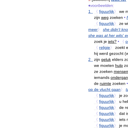
♦
voorbeelden:
1
〈
figuurlijk
〉
we
m
zijn
weg
zoeken
•
〈
figuurlijk
〉
ze
wi
meer
〉
she
didn
'
t
kn
she
was
at
her
wits
'
e
zoek
je
iets
?
•
〈
o
〈
religie
〉
zoekt
hij
werd
gezocht
(
2
zijn
geluk
elders
z
we
moeten
hulp
z
ze
zoeken
mense
iemands
onderga
de
ruimte
zoeken
•
op
de
vlucht
gaan
〉
t
〈
figuurlijk
〉
je
zo
〈
figuurlijk
〉
u
he
〈
figuurlijk
〉
de
r
〈
figuurlijk
〉
dat
i
〈
figuurlijk
〉
iets
〈
figuurlijk
〉
je
mo