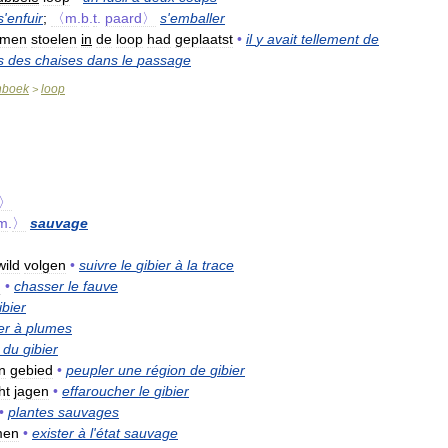
s
'
enfuir
;
〈m
.
b
.
t
.
paard〉
s
'
emballer
men
stoelen
in
de
loop
had
geplaatst
•
il
y
avait
tellement
de
s
des
chaises
dans
le
passage
nboek
loop
>
〉
m
.
〉
sauvage
wild
volgen
•
suivre
le
gibier
à
la
trace
n
•
chasser
le
fauve
ibier
er
à
plumes
du
gibier
n
gebied
•
peupler
une
région
de
gibier
ht
jagen
•
effaroucher
le
gibier
•
plantes
sauvages
men
•
exister
à
l
'
état
sauvage