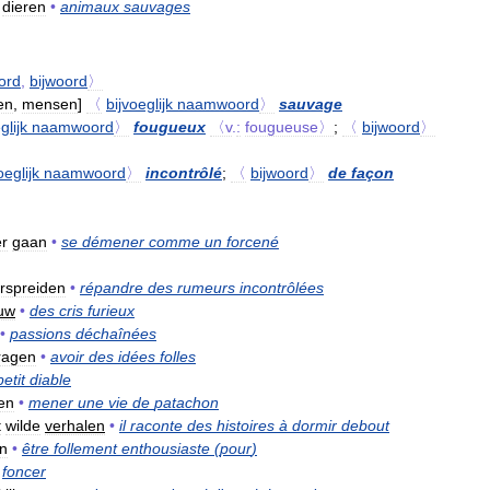
dieren
•
animaux
sauvages
ord
,
bijwoord
〉
en
,
mensen
]
〈
bijvoeglijk
naamwoord
〉
sauvage
glijk
naamwoord
〉
fougueux
〈v
.
:
fougueuse〉
;
〈
bijwoord
〉
oeglijk
naamwoord
〉
incontrôlé
;
〈
bijwoord
〉
de
façon
er
gaan
•
se
démener
comme
un
forcené
rspreiden
•
répandre
des
rumeurs
incontrôlées
uw
•
des
cris
furieux
•
passions
déchaînées
ragen
•
avoir
des
idées
folles
petit
diable
den
•
mener
une
vie
de
patachon
t
wilde
verhalen
•
il
raconte
des
histoires
à
dormir
debout
jn
•
être
follement
enthousiaste
(
pour
)
foncer