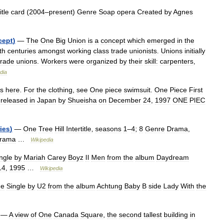
itle
card
(
2004
–
present
)
Genre
Soap
opera
Created
by
Agnes
cept
)
—
The
One
Big
Union
is
a
concept
which
emerged
in
the
th
centuries
amongst
working
class
trade
unionists
.
Unions
initially
trade
unions
.
Workers
were
organized
by
their
skill:
carpenters
,
dia
ts
here
.
For
the
clothing
,
see
One
piece
swimsuit
.
One
Piece
First
,
released
in
Japan
by
Shueisha
on
December
24
,
1997
ONE
PIEC
ies
)
—
One
Tree
Hill
Intertitle
,
seasons
1
–
4
;
8
Genre
Drama
,
rama
…
Wikipedia
ngle
by
Mariah
Carey
Boyz
II
Men
from
the
album
Daydream
14
,
1995
…
Wikipedia
e
Single
by
U2
from
the
album
Achtung
Baby
B
side
Lady
With
the
—
A
view
of
One
Canada
Square
,
the
second
tallest
building
in