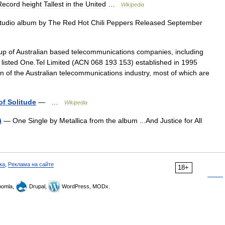
Record
height
Tallest
in
the
United
…
Wikipedia
tudio
album
by
The
Red
Hot
Chili
Peppers
Released
September
up
of
Australian
based
telecommunications
companies
,
including
listed
One
.
Tel
Limited
(
ACN
068
193
153
)
established
in
1995
on
of
the
Australian
telecommunications
industry
,
most
of
which
are
of
Solitude
— …
Wikipedia
)
—
One
Single
by
Metallica
from
the
album
...
And
Justice
for
All
ка
,
Реклама на сайте
18+
omla,
Drupal,
WordPress, MODx.