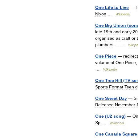
One
Life
to
Live
—
T
Nixon
…
Wikipedia
One
Big
Union
(
con
late
19th
and
early
20
organised
as
craft
or
plumbers
,… …
Wikipe
One
Piece
—
redirec
volume
of
One
Piece
…
Wikipedia
One
Tree
Hill
(
TV
ser
Sports
Format
Teen
d
One
Sweet
Day
—
Si
Released
November
One
(
U2
song
)
—
On
Sp
…
Wikipedia
One
Canada
Square