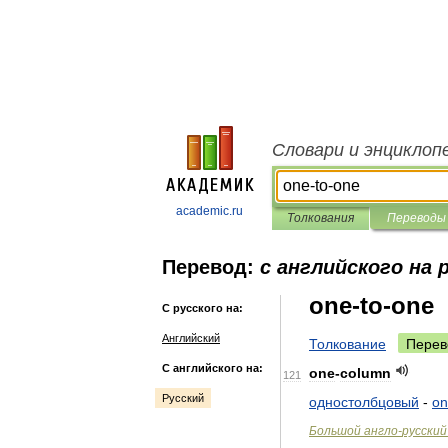
Словари и энциклоп
academic.ru
Толкования
Переводы
Перевод:
с английского на 
one-to-one
С русского на:
Английский
Толкование
Перев
С английского на:
one
-
column
121
Русский
одностолбцовый
-
on
Большой
англо
-
русский