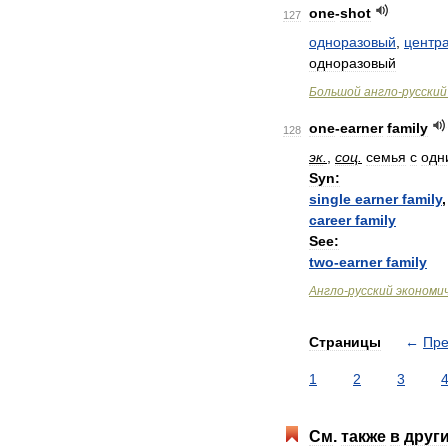
one
-
shot
127
одноразовый
,
центр
одноразовый
Большой
англо
-
русский
one
-
earner
family
128
эк
.
,
соц
.
семья
с
одн
Syn:
single
earner
family
career
family
See:
two
-
earner
family
Англо
-
русский
экономи
Страницы
←
Пр
1
2
3
См
.
также
в
друг