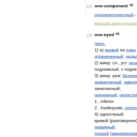
one
-
component
122
однокомпонентный
Большой
англо
-
русский
one
-
eyed
123
прил
.
1
)
а
)
кривой
на
один
ограниченный
,
неда
2
)
амер
.
сл
.,
уст
.
неч
подловатый
,
с
подле
3
)
амер
.
разг
.
беднен
задрипанный
,
завал
занюханный
;
никчемный
,
недосто
1
.,
inferior
2
.,
inadequate
,
unimp
4
)
одноглазый
;
кривой
(
разговорное
неважный
;
плохой
(
американиз