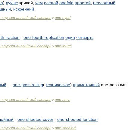
ца
)
лучше
кривой
,
чем
слепой
onefold
простой
,
несложный
ушный
,
искренний
и
русско
-
английский
словарь
one
-
eyed
>
rth
fraction
-
one
-
fourth
replication
один
четверть
и
русско
-
английский
словарь
one
-
fourth
>
ный
∙
-
one
-
pass
rolling
(
техническое
)
прямоточный
one
-
pass
вчт
.
и
русско
-
английский
словарь
one
-
pass
>
лойный
-
one
-
sheeted
cover
-
one
-
sheeted
function
и
русско
-
английский
словарь
one
-
sheeted
>