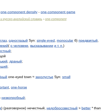
-
one
-
component
density
-
one
-
component
game
и
русско
-
английский
словарь
one
-
component
>
глаз
,
одноглазый
Syn:
single
-
eyed
,
monocular
б
)
предвзятый
,
лекий
(
о
человеке
,
высказывании
и
т
.
п
.
)
естный
;
цой
ький
,
драный
;
ящий
;
йный
one
-
eyed
town
≈
захолустье
Syn:
small
ortant
,
one
-
horse
)
низкопробный
;
м
) (
разговорное
)
нечестный
,
недобросовестный
>
better
*
than