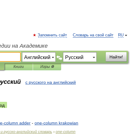
Запомнить сайт
Словарь на свой сайт
RU
едии на Академике
Найти!
Книги
Игры ⚽
русский
с русского на английский
од
e
-
column
adder
-
one
-
column
krakowian
и
русско
-
английский
словарь
one
-
column
>