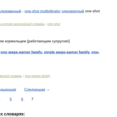
ализованный
-
one
-
shot
multivibrator
однократный
one
-
shot
и
русско
-
английский
словарь
one
-
shot
>
им
кормильцем
[
работающим
супругом
\]
,
one
wage
-
earner
family
,
single
wage
-
earner
family
,
one
-
ческий
словарь
one
-
earner
family
>
едыдущая
Следующая
→
4
5
6
7
их
словарях: