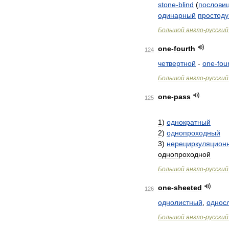
stone
-
blind
(
послови
одинарный
простод
Большой
англо
-
русский
one
-
fourth
124
четвертной
-
one
-
fou
Большой
англо
-
русский
one
-
pass
125
1
)
однократный
2
)
однопроходный
3
)
нерециркуляцион
однопроходной
Большой
англо
-
русский
one
-
sheeted
126
однолистный
,
однос
Большой
англо
-
русский