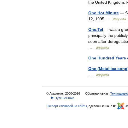
the
United
Kingdom
.
One
Hot
Minute
—
S
12
,
1995
…
Wikipedia
One
.
Tel
—
was
a
gro
principally
the
publicly
soon
after
deregulati
…
Wikipedia
One
Hundred
Years
One
(
Metallica
song
…
Wikipedia
© Академик, 2000-2026
Обратная связь:
Техподдерж
👣 Путешествия
Экспорт словарей на сайты
, сделанные на PHP,
Jo